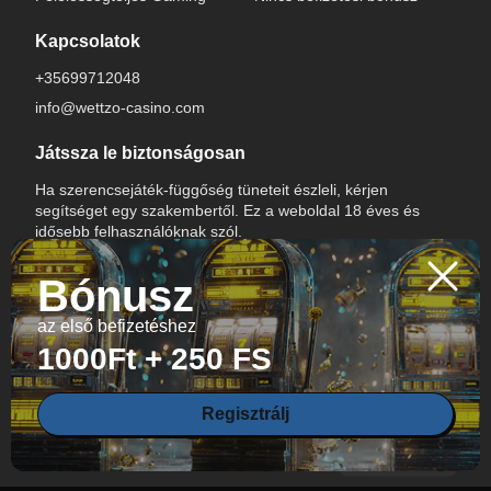
Kapcsolatok
+35699712048
info@wettzo-casino.com
Játssza le biztonságosan
Ha szerencsejáték-függőség tüneteit észleli, kérjen
segítséget egy szakembertől. Ez a weboldal 18 éves és
idősebb felhasználóknak szól.
Bónusz
az első befizetéshez
1000Ft + 250 FS
Válts nyelvet
Regisztrálj
All Rights Reserved.