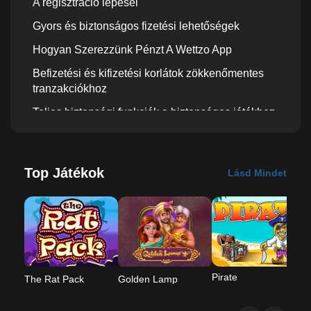
A regisztráció lépései
Gyors és biztonságos fizetési lehetőségek
Hogyan Szerezzünk Pénzt A Wettzo App
Befizetési és kifizetési korlátok zökkenőmentes
tranzakciókhoz
Teljes biztonsági funkciók a biztonságos játékhoz
A Wettzo Casino App legfontosabb biztonsági
intézkedései
Top Játékok
Lásd Mindet
Licencelés és játékosvédelem a Wettzo
Kaszinóban
Wettzo Casino App áttekintése
Pirate
The Rat Pack
Golden Lamp
R