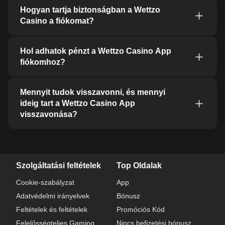
Hogyan tartja biztonságban a Wettzo
Casino a fiókomat?
Hol adhatok pénzt a Wettzo Casino App
fiókomhoz?
Mennyit tudok visszavonni, és mennyi
ideig tart a Wettzo Casino App
visszavonása?
Szolgáltatási feltételek
Top Oldalak
Cookie-szabályzat
App
Adatvédelmi irányelvek
Bónusz
Feltételek és feltételek
Promóciós Kód
Felelősségteljes Gaming
Nincs befizetési bónusz