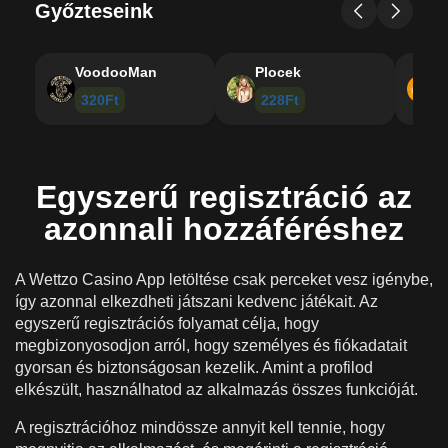
Győzteseink
VoodooMan
Plocek
F
320Ft
228Ft
Egyszerű regisztráció az
azonnali hozzáféréshez
A Wettzo Casino App letöltése csak perceket vesz igénybe,
így azonnal elkezdheti játszani kedvenc játékait. Az
egyszerű regisztrációs folyamat célja, hogy
megbizonyosodjon arról, hogy személyes és fiókadatait
gyorsan és biztonságosan kezelik. Amint a profilod
elkészült, használhatod az alkalmazás összes funkcióját.
A regisztrációhoz mindössze annyit kell tennie, hogy