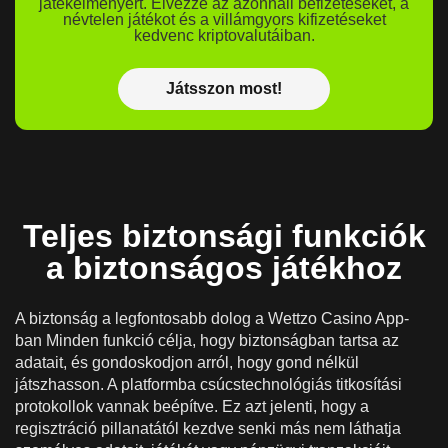
játékélményért. Élvezze az azonnali befizetéseket, a
névtelen játékot és a villámgyors kifizetéseket
kedvenc kriptovalutáiban.
Játsszon most!
Teljes biztonsági funkciók
a biztonságos játékhoz
A biztonság a legfontosabb dolog a Wettzo Casino App-
ban Minden funkció célja, hogy biztonságban tartsa az
adatait, és gondoskodjon arról, hogy gond nélkül
játszhasson. A platformba csúcstechnológiás titkosítási
protokollok vannak beépítve. Ez azt jelenti, hogy a
regisztráció pillanatától kezdve senki más nem láthatja