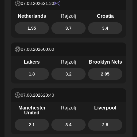
07.08.2026
21:30
Netherlands
Rajzolj
Croatia
1.95
3.7
3.4
07.08.2026
00:00
Lakers
Rajzolj
Brooklyn Nets
1.8
3.2
2.05
07.08.2026
23:40
Manchester
Rajzolj
Liverpool
United
2.1
3.4
2.8