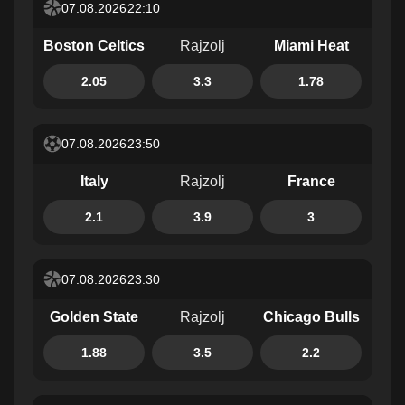
07.08.2026
22:10
Boston Celtics
Rajzolj
Miami Heat
2.05
3.3
1.78
07.08.2026
23:50
Italy
Rajzolj
France
2.1
3.9
3
07.08.2026
23:30
Golden State
Rajzolj
Chicago Bulls
1.88
3.5
2.2