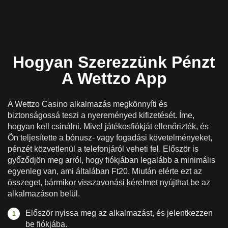
Hogyan Szerezzünk Pénzt
A Wettzo App
A Wettzo Casino alkalmazás megkönnyíti és
biztonságossá teszi a nyereményed kifizetését. Íme,
hogyan kell csinálni. Mivel játékosfiókját ellenőrizték, és
Ön teljesítette a bónusz- vagy fogadási követelményeket,
pénzét közvetlenül a telefonjáról veheti fel. Először is
győződjön meg arról, hogy fiókjában legalább a minimális
egyenleg van, ami általában Ft20. Miután elérte ezt az
összeget, bármikor visszavonási kérelmet nyújthat be az
alkalmazáson belül.
Először nyissa meg az alkalmazást, és jelentkezzen
be fiókjába.