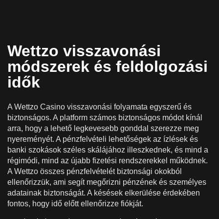
Wettzo visszavonási
módszerek és feldolgozási
idők
A Wettzo Casino visszavonási folyamata egyszerű és
biztonságos. A platform számos biztonságos módot kínál
arra, hogy a lehető legkevesebb gonddal szerezze meg
nyereményét. A pénzfelvételi lehetőségek az ízlések és
banki szokások széles skálájához illeszkednek, és mind a
régimódi, mind az újabb fizetési rendszerekkel működnek.
A Wettzo összes pénzfelvételét biztonsági okokból
ellenőrizzük, ami segít megőrizni pénzének és személyes
adatainak biztonságát. A késések elkerülése érdekében
fontos, hogy idő előtt ellenőrizze fiókját.