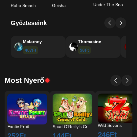
idők
Under The Sea
Robo Smash
Geisha
B
Bónuszszabályok és korlátozások
Győzteseink
Fontos bónuszszabályok
A Wettzo Casino App és mobil oldal
Mclarney
Thomasine
C
Fontos mobil funkciók
407Ft
58Ft
Játékosbiztonság és adatvédelem
Licencek és Fair Play tanúsítványok
A Wettzo kaszinó bónuszainak áttekintése
Most Nyerő
A Wettzo Casino bónuszok fő típusai
Wild Sevens
Exotic Fruit
Spud O’Reilly’s Crops of Gold
246Ft
252Ft
144Ft