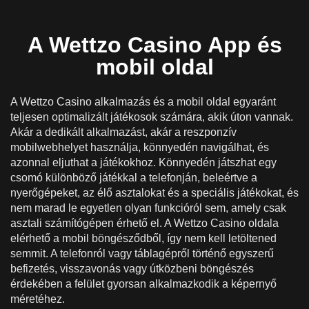
A Wettzo Casino App és
mobil oldal
A Wettzo Casino alkalmazás és a mobil oldal egyaránt
teljesen optimalizált játékosok számára, akik úton vannak.
Akár a dedikált alkalmazást, akár a reszponzív
mobilwebhelyet használja, könnyedén navigálhat, és
azonnal eljuthat a játékokhoz. Könnyedén játszhat egy
csomó különböző játékkal a telefonján, beleértve a
nyerőgépeket, az élő asztalokat és a speciális játékokat, és
nem marad le egyetlen olyan funkcióról sem, amely csak
asztali számítógépen érhető el. A Wettzo Casino oldala
elérhető a mobil böngésződből, így nem kell letöltened
semmit. A telefonról vagy táblagépről történő egyszerű
befizetés, visszavonás vagy útközbeni böngészés
érdekében a felület gyorsan alkalmazkodik a képernyő
méretéhez.