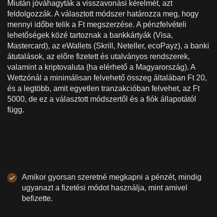
Miután jóváhagyták a visszavonási kérelmét, azt
feldolgozzák. A választott módszer határozza meg, hogy
mennyi időbe telik a Ft megszerzése. A pénzfelvételi
lehetőségek közé tartoznak a bankkártyák (Visa,
Mastercard), az eWallets (Skrill, Neteller, ecoPayz), a banki
átutalások, az előre fizetett és utalványos rendszerek,
valamint a kriptovaluta (ha elérhető a Magyarország). A
Wettzónál a minimálisan felvehető összeg általában Ft 20,
és a legtöbb, amit egyetlen tranzakcióban felvehet, az Ft
5000, de ez a választott módszertől és a fiók állapotától
függ.
Amikor gyorsan szeretné megkapni a pénzét, mindig
ugyanazt a fizetési módot használja, mint amivel
befizette.