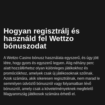
Hogyan regisztrálj és
használd fel Wettzo
bónuszodat
A Wettzo Casino bónusz használata egyszerű, és úgy jött
létre, hogy gyors és egyszerű legyen. Alig néhány perc
alatt hozzáférhetsz olyan különleges játékokhoz és
promóciókhoz, amelyek csak új játékosoknak szólnak.
Azok számára, akik sikeresen regisztrálnak, nem marad le
semmilyen üdvözlő bónuszról vagy folyamatban lévő
bónuszról, amely csak a követelményeknek megfelelő
Magyarország játékosok számára érhető el.