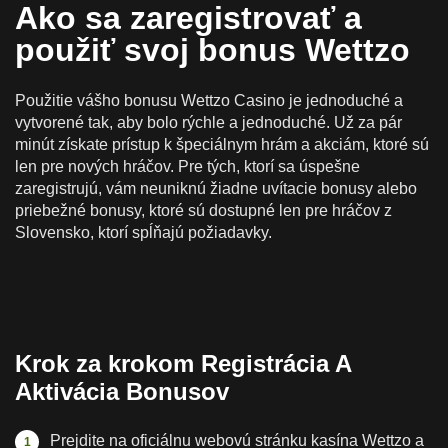
Ako sa zaregistrovať a
použiť svoj bonus Wettzo
Použitie vášho bonusu Wettzo Casino je jednoduché a
vytvorené tak, aby bolo rýchle a jednoduché. Už za pár
minút získate prístup k špeciálnym hrám a akciám, ktoré sú
len pre nových hráčov. Pre tých, ktorí sa úspešne
zaregistrujú, vám neuniknú žiadne uvítacie bonusy alebo
priebežné bonusy, ktoré sú dostupné len pre hráčov z
Slovensko, ktorí spĺňajú požiadavky.
Krok za krokom Registrácia A
Aktivácia Bonusov
Prejdite na oficiálnu webovú stránku kasína Wettzo a