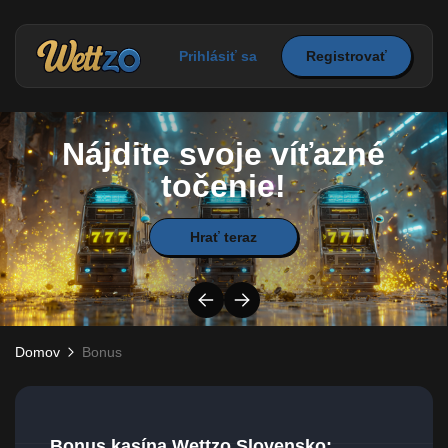
Prihlásiť sa
Registrovať
Nájdite svoje víťazné
točenie!
Hrať teraz
Domov
Bonus
Bonus kasína Wettzo Slovensko: