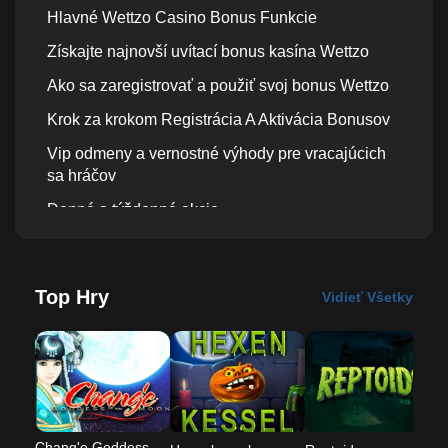
Hlavné Wettzo Casino Bonus Funkcie
Získajte najnovší uvítací bonus kasína Wettzo
Ako sa zaregistrovať a použiť svoj bonus Wettzo
Krok za krokom Registrácia A Aktivácia Bonusov
Vip odmeny a vernostné výhody pre vracajúcich
sa hráčov
Denné a týždenné akcie
Žiadny vklad Bonus kódy A Otáčanie zadarmo
Možnosti vkladu pre rýchle a bezpečné
Top Hry
Vidieť Všetky
transakcie
Metódy stiahnutia Wettzo a časy spracovania
Pravidlá a obmedzenia bonusov
Dôležité pravidlá bonusu
Aplikácia Wettzo Casino a mobilná stránka
Chang'e Goddess Of The Moon (Genesis)
W