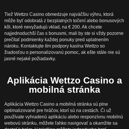
Tiež Wettzo Casino obmedzuje najväčšiu výhru, ktorá
môže byť odobratá z bezplatných točení alebo bonusových
kôl, ktoré nevyžadujú vklad, na € 200. Ak chcete
najjednoduchší čas s bonusmi, mali by ste si vždy pozorne
prečítať podmienky každej ponuky pred uplatnením
nároku. Kontaktujte tím podpory kasína Wettzo so
žiadosťou o personalizovanú pomoc, ak ešte stále nie sú
jasné nejaké požiadavky.
Aplikácia Wettzo Casino a
mobilná stránka
Aplikácia Wettzo Casino a mobilná stránka sú plne
optimalizované pre hráčov, ktorí sú na cestách. Či už
používate vyhradenú aplikáciu alebo responzívnu mobilnú
webovú stránku, môžete ľahko navigovať a okamžite sa