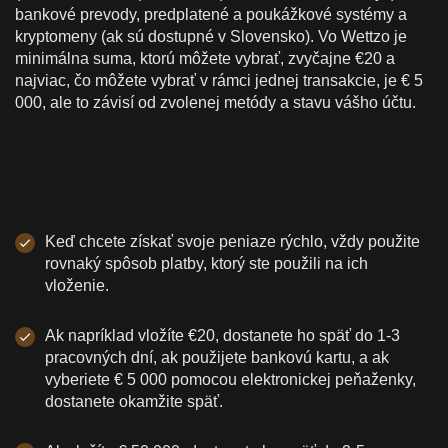
bankové prevody, predplatené a poukážkové systémy a
kryptomeny (ak sú dostupné v Slovensko). Vo Wettzo je
minimálna suma, ktorú môžete vybrať, zvyčajne €20 a
najviac, čo môžete vybrať v rámci jednej transakcie, je € 5
000, ale to závisí od zvolenej metódy a stavu vášho účtu.
Keď chcete získať svoje peniaze rýchlo, vždy použite
rovnaký spôsob platby, ktorý ste použili na ich
vloženie.
Ak napríklad vložíte €20, dostanete ho späť do 1-3
pracovných dní, ak použijete bankovú kartu, a ak
vyberiete € 5 000 pomocou elektronickej peňaženky,
dostanete okamžite späť.