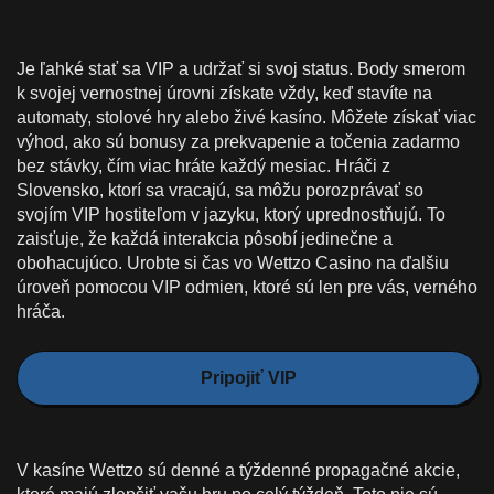
Je ľahké stať sa VIP a udržať si svoj status. Body smerom
k svojej vernostnej úrovni získate vždy, keď stavíte na
automaty, stolové hry alebo živé kasíno. Môžete získať viac
výhod, ako sú bonusy za prekvapenie a točenia zadarmo
bez stávky, čím viac hráte každý mesiac. Hráči z
Slovensko, ktorí sa vracajú, sa môžu porozprávať so
svojím VIP hostiteľom v jazyku, ktorý uprednostňujú. To
zaisťuje, že každá interakcia pôsobí jedinečne a
obohacujúco. Urobte si čas vo Wettzo Casino na ďalšiu
úroveň pomocou VIP odmien, ktoré sú len pre vás, verného
hráča.
Pripojiť VIP
V kasíne Wettzo sú denné a týždenné propagačné akcie,