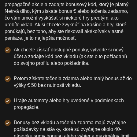
propagačné akcie a zadajte bonusový kód, ktorý je platný.
Netrvá dlho, kým získate bonus € alebo točenia zadarmo,
čo vám umožní vyskúšať si niektoré hry predtým, ako
urobíte vklad. Ak si chcete zvyknúť na kasíno a hry, ktoré
ponúkajú, bez toho, aby ste riskovali akékoľvek vlastné
peniaze, je to najlepšia možnosť.
Ak chcete získať dostupné ponuky, vytvorte si nový
účet a zadajte kód bez vkladu (ak ste o to požiadaní)
do svojho profilu alebo pokladníka.
Potom získate točenia zdarma alebo malý bonus až do
výšky € 50 bez nutnosti vkladu.
Hrajte automaty alebo hry uvedené v podmienkach
propagácie.
Bonusy bez vkladu a točenia zdarma majú zvyčajne
požiadavky na stávky, ktoré sú zvyčajne okolo 40-
násobku sumy bonusu alebo výhier a maximálny limit