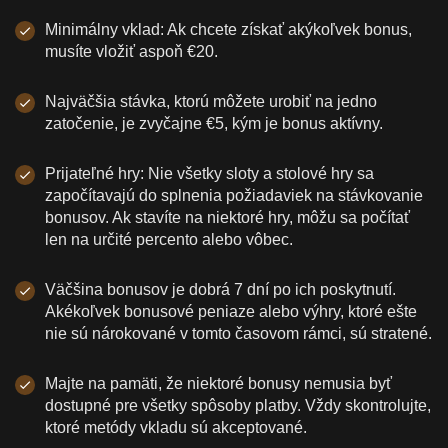
Minimálny vklad: Ak chcete získať akýkoľvek bonus,
musíte vložiť aspoň €20.
Najväčšia stávka, ktorú môžete urobiť na jedno
zatočenie, je zvyčajne €5, kým je bonus aktívny.
Prijateľné hry: Nie všetky sloty a stolové hry sa
započítavajú do splnenia požiadaviek na stávkovanie
bonusov. Ak stavíte na niektoré hry, môžu sa počítať
len na určité percento alebo vôbec.
Väčšina bonusov je dobrá 7 dní po ich poskytnutí.
Akékoľvek bonusové peniaze alebo výhry, ktoré ešte
nie sú nárokované v tomto časovom rámci, sú stratené.
Majte na pamäti, že niektoré bonusy nemusia byť
dostupné pre všetky spôsoby platby. Vždy skontrolujte,
ktoré metódy vkladu sú akceptované.