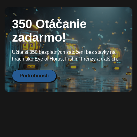
350 Otáčanie
zadarmo!
Užite si 350 bezplatných zatočení bez stávky na
hrách ako Eye of Horus, Fishin’ Frenzy a ďalších.
Podrobnosti