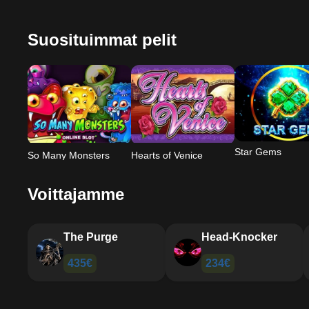
Wettzo-nostomenetelmät ja käsittelyajat
Bonussäännöt ja rajoitukset
Suosituimmat pelit
Tärkeät Bonus Säännöt
Wettzo Casino App Ja Mobiilisivusto
Tärkeitä mobiiliominaisuuksia
Pelaajan turvallisuus ja tietosuoja
Lisenssit Ja Reilun Pelin Sertifioinnit
Star Gems
So Many Monsters
Hearts of Venice
Yleiskatsaus The Wettzo Casino Bonuksista
Voittajamme
Wettzo Casinon päätyypit Bonukset
Wildcat Talent
The Purge
295€
435€