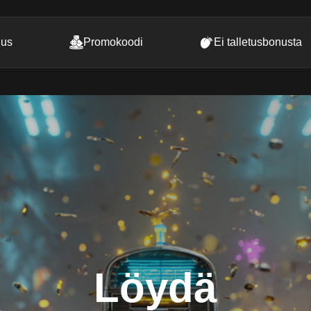
us
Promokoodi
Ei talletusbonusta
Löydä