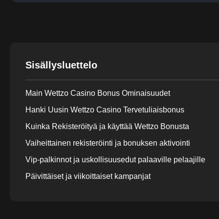
Sisällysluettelo
Main Wettzo Casino Bonus Ominaisuudet
Hanki Uusin Wettzo Casino Tervetuliaisbonus
Kuinka Rekisteröityä ja käyttää Wettzo Bonusta
Vaiheittainen rekisteröinti ja bonuksen aktivointi
Vip-palkinnot ja uskollisuusedut palaaville pelaajille
Päivittäiset ja viikoittaiset kampanjat
Ei talletus Bonus Koodit Ja Ilmaiskierrokset
Talletusvaihtoehdot nopeaan ja turvalliseen tapahtuma