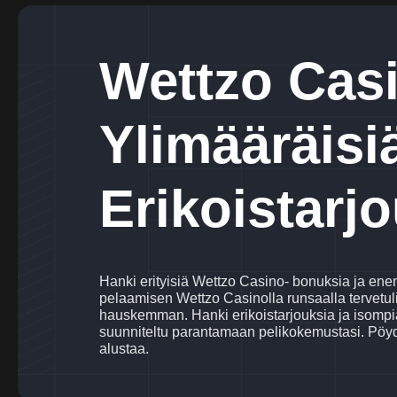
Wettzo Cas
Ylimääräisi
Erikoistarj
Hanki erityisiä Wettzo Casino- bonuksia ja enem
pelaamisen Wettzo Casinolla runsaalla tervetulia
hauskemman. Hanki erikoistarjouksia ja isompia 
suunniteltu parantamaan pelikokemustasi. Pöydis
alustaa.