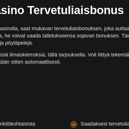
sino Tervetuliaisbonus
inolla, saat mukavan tervetuliaisbonuksen, joka auttaa p
a, he voivat saada talletukseensa sopivan bonuksen. T
 ja pöytäpelejä.
ä ilmaiskierroksia, tällä tarjouksella. Voit liittyä tekem
tään sitten automaattisesti.
nkilökohtaisista
Saadaksesi tervetuli