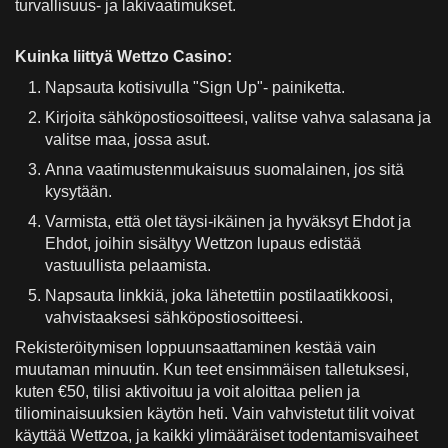
turvallisuus- ja lakivaatimukset.
Kuinka liittyä Wettzo Casino:
Napsauta kotisivulla "Sign Up"- painiketta.
Kirjoita sähköpostiosoitteesi, valitse vahva salasana ja
valitse maa, jossa asut.
Anna vaatimustenmukaisuus suomalainen, jos sitä
kysytään.
Varmista, että olet täysi-ikäinen ja hyväksyt Ehdot ja
Ehdot, joihin sisältyy Wettzon lupaus edistää
vastuullista pelaamista.
Napsauta linkkiä, joka lähetettiin postilaatikkoosi,
vahvistaaksesi sähköpostiosoitteesi.
Rekisteröitymisen loppuunsaattaminen kestää vain
muutaman minuutin. Kun teet ensimmäisen talletuksesi,
kuten €50, tilisi aktivoituu ja voit aloittaa pelien ja
tiliominaisuuksien käytön heti. Vain vahvistetut tilit voivat
käyttää Wettzoa, ja kaikki ylimääräiset todentamisvaiheet