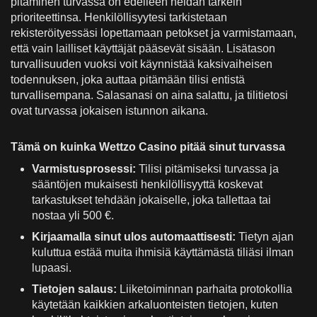
pitäminen turvassa on edelleen heidän tärkein
prioriteettinsa. Henkilöllisyytesi tarkistetaan
rekisteröityessäsi lopettamaan petokset ja varmistamaan,
että vain lailliset käyttäjät pääsevät sisään. Lisätason
turvallisuuden vuoksi voit käynnistää kaksivaiheisen
todennuksen, joka auttaa pitämään tilisi entistä
turvallisempana. Salasanasi on aina salattu, ja tilitietosi
ovat turvassa jokaisen istunnon aikana.
Tämä on kuinka Wettzo Casino pitää sinut turvassa
Varmistusprosessi:
Tilisi pitämiseksi turvassa ja
sääntöjen mukaisesti henkilöllisyyttä koskevat
tarkastukset tehdään jokaiselle, joka tallettaa tai
nostaa yli 500 €.
Kirjaamalla sinut ulos automaattisesti:
Tietyn ajan
kuluttua estää muita ihmisiä käyttämästä tiliäsi ilman
lupaasi.
Tietojen salaus:
Liiketoiminnan parhaita protokollia
käytetään kaikkien arkaluonteisten tietojen, kuten