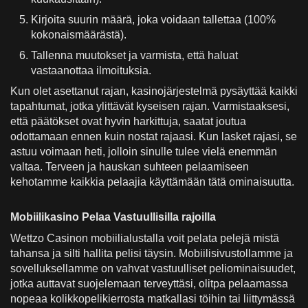
Kirjoita suurin määrä, joka voidaan tallettaa (100%
kokonaismäärästä).
Tallenna muutokset ja varmista, että haluat
vastaanottaa ilmoituksia.
Kun olet asettanut rajan, kasinojärjestelmä pysäyttää kaikki
tapahtumat, jotka ylittävät kyseisen rajan. Varmistaaksesi,
että päätökset ovat hyvin harkittuja, saatat joutua
odottamaan ennen kuin nostat rajaasi. Kun lasket rajasi, se
astuu voimaan heti, jolloin sinulle tulee vielä enemmän
valtaa. Terveen ja hauskan suhteen pelaamiseen
kehotamme kaikkia pelaajia käyttämään tätä ominaisuutta.
Mobiilikasino Pelaa Vastuullisilla rajoilla
Wettzo Casinon mobiilialustalla voit pelata pelejä mistä
tahansa ja silti hallita pelisi täysin. Mobiilisivustollamme ja
sovelluksellamme on vahvat vastuulliset peliominaisuudet,
jotka auttavat suojelemaan terveyttäsi, olitpa pelaamassa
nopeaa kolikkopelikierrosta matkallasi töihin tai liittymässä