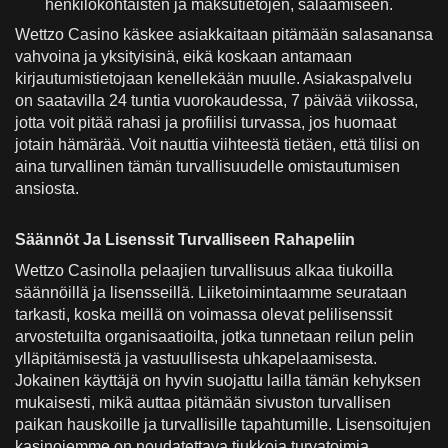
henkilökohtaisten ja maksutietojen, salaamiseen.
Wettzo Casino käskee asiakkaitaan pitämään salasanansa
vahvoina ja yksityisinä, eikä koskaan antamaan
kirjautumistietojaan kenellekään muulle. Asiakaspalvelu
on saatavilla 24 tuntia vuorokaudessa, 7 päivää viikossa,
jotta voit pitää rahasi ja profiilisi turvassa, jos huomaat
jotain hämärää. Voit nauttia viihteestä tietäen, että tilisi on
aina turvallinen tämän turvallisuudelle omistautumisen
ansiosta.
Säännöt Ja Lisenssit Turvalliseen Rahapeliin
Wettzo Casinolla pelaajien turvallisuus alkaa tiukoilla
säännöillä ja lisensseillä. Liiketoimintaamme seurataan
tarkasti, koska meillä on voimassa olevat pelilisenssit
arvostetuilta organisaatioilta, jotka tunnetaan reilun pelin
ylläpitämisestä ja vastuullisesta uhkapelaamisesta.
Jokainen käyttäjä on hyvin suojattu lailla tämän kehyksen
mukaisesti, mikä auttaa pitämään sivuston turvallisen
paikan hauskoille ja turvallisille tapahtumille. Lisensoitujen
kasinojemme on noudatettava tiukkoja turvatoimia,