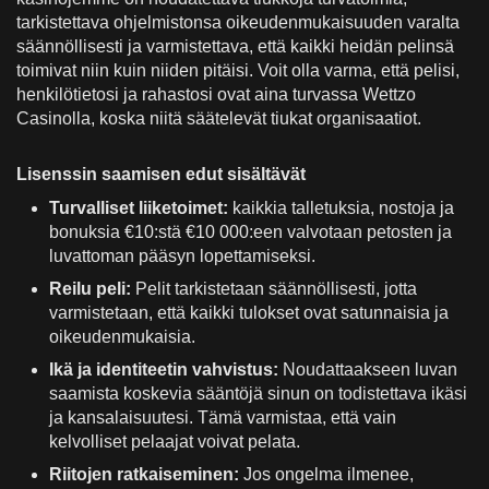
tarkistettava ohjelmistonsa oikeudenmukaisuuden varalta
säännöllisesti ja varmistettava, että kaikki heidän pelinsä
toimivat niin kuin niiden pitäisi. Voit olla varma, että pelisi,
henkilötietosi ja rahastosi ovat aina turvassa Wettzo
Casinolla, koska niitä säätelevät tiukat organisaatiot.
Lisenssin saamisen edut sisältävät
Turvalliset liiketoimet:
kaikkia talletuksia, nostoja ja
bonuksia €10:stä €10 000:een valvotaan petosten ja
luvattoman pääsyn lopettamiseksi.
Reilu peli:
Pelit tarkistetaan säännöllisesti, jotta
varmistetaan, että kaikki tulokset ovat satunnaisia ja
oikeudenmukaisia.
Ikä ja identiteetin vahvistus:
Noudattaakseen luvan
saamista koskevia sääntöjä sinun on todistettava ikäsi
ja kansalaisuutesi. Tämä varmistaa, että vain
kelvolliset pelaajat voivat pelata.
Riitojen ratkaiseminen:
Jos ongelma ilmenee,