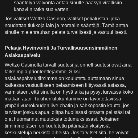
sääntelyn valvonta antaa sinulle pääsyn virallisiin
kanaviin ratkaisua varten.
Jos valitset Wettzo Casinon, valitset pelialustan, joka
noudattaa tiukkoja lain ja moraalin sääntöjä. Tämä antaa
sinulle mielenrauhan pelata turvallisesti ja vastuullisesti.
Pelaaja Hyvinvointi Ja Turvallisuusensimmäinen
Asiakaspalvelu
Wettzo Casinolla turvallisuutesi ja onnellisuutesi ovat aina
tärkeimpiä prioriteettejamme. Siksi
asiakaspalvelutiimimme on koulutettu auttamaan sinua
kaikessa vastuulliseen pelaamiseen liittyvässä asiassa,
varmistaen, että sinulla on hyvä aika ja pysyt turvassa koko
matkan ajan. Tukihenkilökuntamme on tavoitettavissa
ympäri vuorokauden live-chatin ja sähköpostin kautta, jos
tarvitset joskus apua, olitpa huolissasi omasta pelistäsi tai
olet huomannut muutoksia tottumuksissasi. Jokainen
tiimimme jäsen on koulutettu pitämään yksityisiä
keskusteluja herkistä aiheista. Jos tarvitset sitä, he voivat