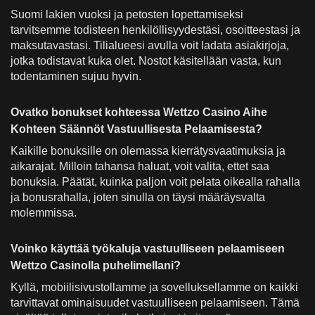
Suomi lakien vuoksi ja petosten lopettamiseksi
tarvitsemme todisteen henkilöllisyydestäsi, osoitteestasi ja
maksutavastasi. Tilialueesi avulla voit ladata asiakirjoja,
jotka todistavat kuka olet. Nostot käsitellään vasta, kun
todentaminen sujuu hyvin.
Ovatko bonukset kohteessa Wettzo Casino Aihe
Kohteen Säännöt Vastuullisesta Pelaamisesta?
Kaikille bonuksille on olemassa kierrätysvaatimuksia ja
aikarajat. Milloin tahansa haluat, voit valita, ettet saa
bonuksia. Päätät, kuinka paljon voit pelata oikealla rahalla
ja bonusrahalla, joten sinulla on täysi määräysvalta
molemmissa.
Voinko käyttää työkaluja vastuulliseen pelaamiseen
Wettzo Casinolla puhelimellani?
Kyllä, mobiilisivustollamme ja sovelluksellamme on kaikki
tarvittavat ominaisuudet vastuulliseen pelaamiseen. Tämä