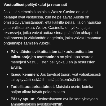
Vastuulliset pelityökalut ja resurssit
Jotkut tärkeimmistä asioista Wettzo Casino on, että
pelaajat ovat vastuussa, kun he pelaavat. Alusta on
omistettu varmistamaan, että kaikilla pelaajilla on hauskaa
ja turvallista aikaa. Wettzo Casinolla on työkaluja ja
resursseja, jotka voivat auttaa sinua pitämään uhkapelisi
hallinnassa ja välttämään ongelmia, jotka voivat ilmaantua
ongelmapelaamisen vuoksi.
Päivittäisten, viikoittaisten tai kuukausittaisten
talletusrajojen asettaminen
on yksi tapa seurata
menojasi Vastuullisten pelityökalujen ja resurssien
avulla.
Itsesulkeminen:
Jos tarvitset tauon, voit väliaikaisesti
tai pysyvästi estää ihmisiä pääsemästä tilillesi.
Todellisuustarkastukset:
Muistuta usein, kuinka
paljon aikaa käytät pelaamiseen.
Pääsy apuun:
Kasinosivuston avulla saat yhteyden
ammattimaisiin avustusryhmiin.