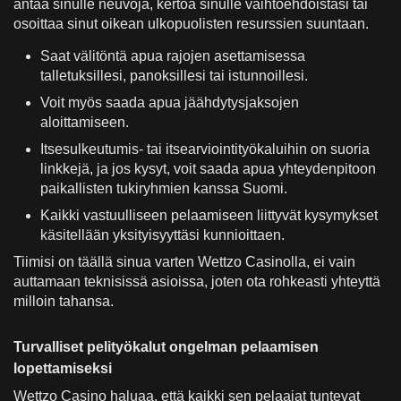
antaa sinulle neuvoja, kertoa sinulle vaihtoehdoistasi tai
osoittaa sinut oikean ulkopuolisten resurssien suuntaan.
Saat välitöntä apua rajojen asettamisessa
talletuksillesi, panoksillesi tai istunnoillesi.
Voit myös saada apua jäähdytysjaksojen
aloittamiseen.
Itsesulkeutumis- tai itsearviointityökaluihin on suoria
linkkejä, ja jos kysyt, voit saada apua yhteydenpitoon
paikallisten tukiryhmien kanssa Suomi.
Kaikki vastuulliseen pelaamiseen liittyvät kysymykset
käsitellään yksityisyyttäsi kunnioittaen.
Tiimisi on täällä sinua varten Wettzo Casinolla, ei vain
auttamaan teknisissä asioissa, joten ota rohkeasti yhteyttä
milloin tahansa.
Turvalliset pelityökalut ongelman pelaamisen
lopettamiseksi
Wettzo Casino haluaa, että kaikki sen pelaajat tuntevat