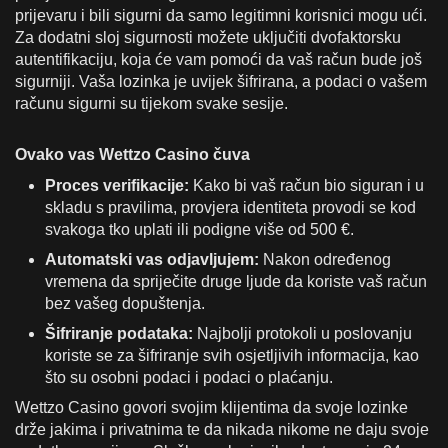
prijevaru i bili sigurni da samo legitimni korisnici mogu ući.
Za dodatni sloj sigurnosti možete uključiti dvofaktorsku
autentifikaciju, koja će vam pomoći da vaš račun bude još
sigurniji. Vaša lozinka je uvijek šifrirana, a podaci o vašem
računu sigurni su tijekom svake sesije.
Ovako vas Wettzo Casino čuva
Proces verifikacije:
Kako bi vaš račun bio siguran i u
skladu s pravilima, provjera identiteta provodi se kod
svakoga tko uplati ili podigne više od 500 €.
Automatski vas odjavljujem:
Nakon određenog
vremena da spriječite druge ljude da koriste vaš račun
bez vašeg dopuštenja.
Šifriranje podataka:
Najbolji protokoli u poslovanju
koriste se za šifriranje svih osjetljivih informacija, kao
što su osobni podaci i podaci o plaćanju.
Wettzo Casino govori svojim klijentima da svoje lozinke
drže jakima i privatnima te da nikada nikome ne daju svoje