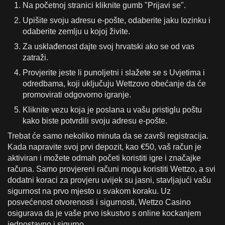
Na početnoj stranici kliknite gumb "Prijavi se".
Upišite svoju adresu e-pošte, odaberite jaku lozinku i
odaberite zemlju u kojoj živite.
Za usklađenost dajte svoj hrvatski ako se od vas
zatraži.
Provjerite jeste li punoljetni i slažete se s Uvjetima i
odredbama, koji uključuju Wettzovo obećanje da će
promovirati odgovorno igranje.
Kliknite vezu koja je poslana u vašu pristiglu poštu
kako biste potvrdili svoju adresu e-pošte.
Trebat će samo nekoliko minuta da se završi registracija.
Kada napravite svoj prvi depozit, kao €50, vaš račun je
aktiviran i možete odmah početi koristiti igre i značajke
računa. Samo provjereni računi mogu koristiti Wettzo, a svi
dodatni koraci za provjeru uvijek su jasni, stavljajući vašu
sigurnost na prvo mjesto u svakom koraku. Uz
posvećenost otvorenosti i sigurnosti, Wettzo Casino
osigurava da je vaše prvo iskustvo s online kockanjem
jednostavno i sigurno.