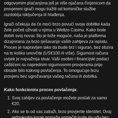
odgovornim plaćanjima još je više ojačana činjenicom da
provjereni igrači mogu tražiti od korisničke službe
razdoblja isključenja ili hlađenja.
Igrači očekuju da će moći brzo povući svoje dobitke kada
žele početi uživati u njima u Wettzo Casinu. Kako biste
dobili svoj novac što je brže moguće, naša je platforma
dizajnirana za brzo rješavanje vaših zahtjeva za isplatu.
Proces je napravljen tako da bude brz i siguran, bez obzira
na to koliko unovčite (US€100 ili više). Sigurnost računa
uvijek je najvažnija stvar. Vaši osobni i financijski podaci
zaštićeni su naprednim sigurnosnim provjerama prije
obrade bilo kakvog povlačenja. To omogućuje brzu
provjeru bez ugrožavanja vašeg računa ili dobitka.
Kako funkcionira proces povlačenja:
Svoj zahtjev za povlačenje možete poslati za samo
€20.
Ako se to od vas zatraži, brzo provjerite identitet. Ovaj
jednokratni korak pomaže spriječiti ljude da uđu bez