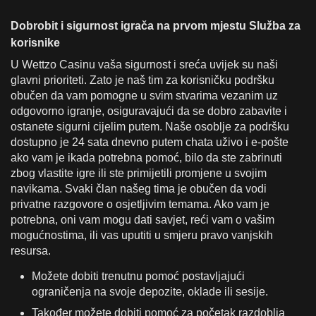
Dobrobit i sigurnost igrača na prvom mjestu Služba za
korisnike
U Wettzo Casinu vaša sigurnost i sreća uvijek su naši
glavni prioriteti. Zato je naš tim za korisničku podršku
obučen da vam pomogne u svim stvarima vezanim uz
odgovorno igranje, osiguravajući da se dobro zabavite i
ostanete sigurni cijelim putem. Naše osoblje za podršku
dostupno je 24 sata dnevno putem chata uživo i e-pošte
ako vam je ikada potrebna pomoć, bilo da ste zabrinuti
zbog vlastite igre ili ste primijetili promjene u svojim
navikama. Svaki član našeg tima je obučen da vodi
privatne razgovore o osjetljivim temama. Ako vam je
potrebna, oni vam mogu dati savjet, reći vam o vašim
mogućnostima, ili vas uputiti u smjeru pravo vanjskih
resursa.
Možete dobiti trenutnu pomoć postavljajući
ograničenja na svoje depozite, oklade ili sesije.
Također možete dobiti pomoć za početak razdoblja