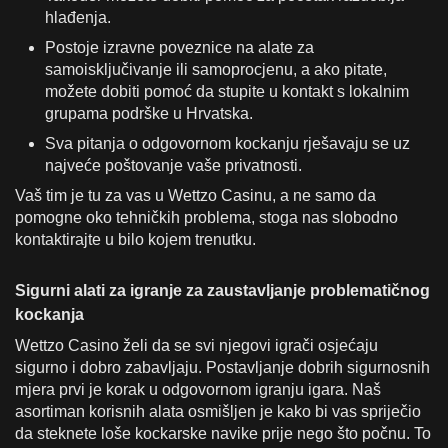
hlađenja.
Postoje izravne poveznice na alate za
samoisključivanje ili samoprocjenu, a ako pitate,
možete dobiti pomoć da stupite u kontakt s lokalnim
grupama podrške u Hrvatska.
Sva pitanja o odgovornom kockanju rješavaju se uz
najveće poštovanje vaše privatnosti.
Vaš tim je tu za vas u Wettzo Casinu, a ne samo da
pomogne oko tehničkih problema, stoga nas slobodno
kontaktirajte u bilo kojem trenutku.
Sigurni alati za igranje za zaustavljanje problematičnog
kockanja
Wettzo Casino želi da se svi njegovi igrači osjećaju
sigurno i dobro zabavljaju. Postavljanje dobrih sigurnosnih
mjera prvi je korak u odgovornom igranju igara. Naš
asortiman korisnih alata osmišljen je kako bi vas spriječio
da steknete loše kockarske navike prije nego što počnu. To