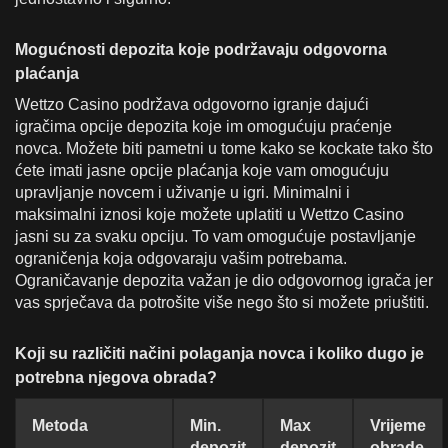
Mogućnosti depozita koje podržavaju odgovorna
plaćanja
Wettzo Casino podržava odgovorno igranje dajući
igračima opcije depozita koje im omogućuju praćenje
novca. Možete biti pametni u tome kako se kockate tako što
ćete imati jasne opcije plaćanja koje vam omogućuju
upravljanje novcem i uživanje u igri. Minimalni i
maksimalni iznosi koje možete uplatiti u Wettzo Casino
jasni su za svaku opciju. To vam omogućuje postavljanje
ograničenja koja odgovaraju vašim potrebama.
Ograničavanje depozita važan je dio odgovornog igrača jer
vas sprječava da potrošite više nego što si možete priuštiti.
Koji su različiti načini polaganja novca i koliko dugo je
potrebna njegova obrada?
Metoda
Min.
Max
Vrijeme
depozit
depozit
obrade