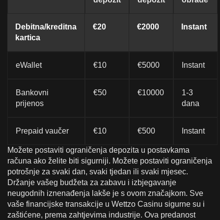
Debitna/kreditna
€20
€2000
Instant
kartica
eWallet
€10
€5000
Instant
Bankovni
€50
€10000
1-3
prijenos
dana
Prepaid vaučer
€10
€500
Instant
Možete postaviti ograničenja depozita u postavkama
računa ako želite biti sigurniji. Možete postaviti ograničenja
potrošnje za svaki dan, svaki tjedan ili svaki mjesec.
Držanje vašeg budžeta za zabavu i izbjegavanje
neugodnih iznenađenja lakše je s ovom značajkom. Sve
vaše financijske transakcije u Wettzo Casinu sigurne su i
zaštićene, prema zahtjevima industrije. Ova predanost