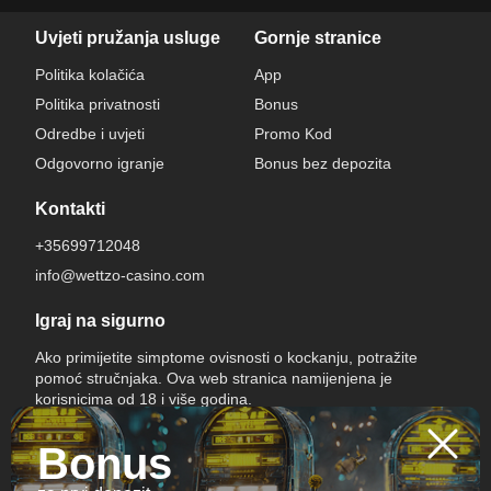
Uvjeti pružanja usluge
Gornje stranice
Politika kolačića
App
Politika privatnosti
Bonus
Odredbe i uvjeti
Promo Kod
Odgovorno igranje
Bonus bez depozita
Kontakti
+35699712048
info@wettzo-casino.com
Igraj na sigurno
Ako primijetite simptome ovisnosti o kockanju, potražite
pomoć stručnjaka. Ova web stranica namijenjena je
korisnicima od 18 i više godina.
Bonus