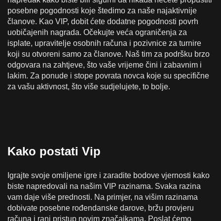
posebne pogodnosti koje štedimo za naše najaktivnije
članove. Kao VIP, dobit ćete dodatne pogodnosti povrh
uobičajenih nagrada. Očekujte veća ograničenja za
isplate, upravitelje osobnih računa i pozivnice za turnire
koji su otvoreni samo za članove. Naš tim za podršku brzo
odgovara na zahtjeve, što vaše vrijeme čini i zabavnim i
lakim. Za ponude i stope povrata novca koje su specifične
za vašu aktivnost, što više sudjelujete, to bolje.
Kako postati Vip
Igrajte svoje omiljene igre i zaradite bodove vjernosti kako
biste napredovali na našim VIP razinama. Svaka razina
vam daje više prednosti. Na primjer, na višim razinama
dobivate posebne rođendanske darove, bržu provjeru
računa i rani pristup novim značajkama. Poslat ćemo