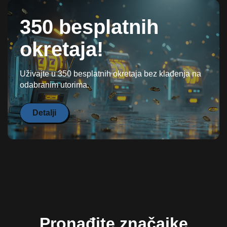
350 besplatnih
okretaja!
Uživajte u 350 besplatnih okretaja bez klađenja na
odabranim utorima.
Detalji
Pronađite značajke