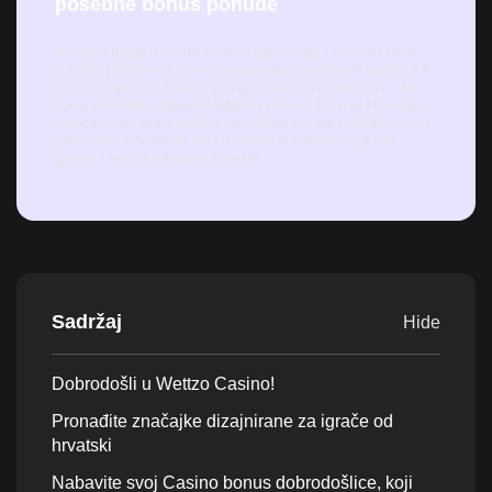
posebne bonus ponude
Možete birati između stotina automata i stolova uživo,
a naša platforma vam omogućuje da odmah igrate s €
transakcijama i brzom provjerom za sve članove. Za
ljude koji traže ugledni Wettzo casino Online Hrvatska,
obećavamo brze isplate i koristan tim za podršku svim
igračima. Pridružite se i uživajte u zabavi koja ide
glatko i nema nikakvih pauza!
Sadržaj
Hide
Dobrodošli u Wettzo Casino!
Pronađite značajke dizajnirane za igrače od
hrvatski
Nabavite svoj Casino bonus dobrodošlice, koji