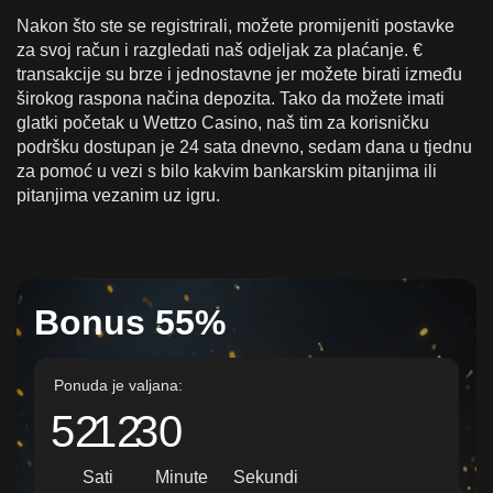
Nakon što ste se registrirali, možete promijeniti postavke
za svoj račun i razgledati naš odjeljak za plaćanje. €
transakcije su brze i jednostavne jer možete birati između
širokog raspona načina depozita. Tako da možete imati
glatki početak u Wettzo Casino, naš tim za korisničku
podršku dostupan je 24 sata dnevno, sedam dana u tjednu
za pomoć u vezi s bilo kakvim bankarskim pitanjima ili
pitanjima vezanim uz igru.
Bonus 55%
Ponuda je valjana:
52
12
29
Sati
Minute
Sekundi