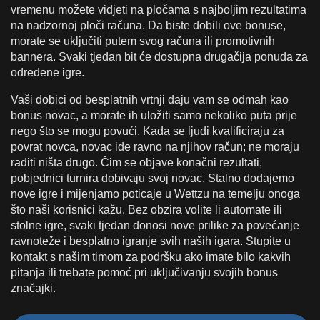
vremenu možete vidjeti na pločama s najboljim rezultatima
na nadzornoj ploči računa. Da biste dobili ove bonuse,
morate se uključiti putem svog računa ili promotivnih
bannera. Svaki tjedan bit će dostupna drugačija ponuda za
određene igre.
Vaši dobici od besplatnih vrtnji daju vam se odmah kao
bonus novac, a morate ih uložiti samo nekoliko puta prije
nego što se mogu povući. Kada se ljudi kvalificiraju za
povrat novca, novac ide ravno na njihov račun; ne moraju
raditi ništa drugo. Čim se objave konačni rezultati,
pobjednici turnira dobivaju svoj novac. Stalno dodajemo
nove igre i mijenjamo poticaje u Wettzu na temelju onoga
što naši korisnici kažu. Bez obzira volite li automate ili
stolne igre, svaki tjedan donosi nove prilike za povećanje
ravnoteže i besplatno igranje svih naših igara. Stupite u
kontakt s našim timom za podršku ako imate bilo kakvih
pitanja ili trebate pomoć pri uključivanju svojih bonus
značajki.