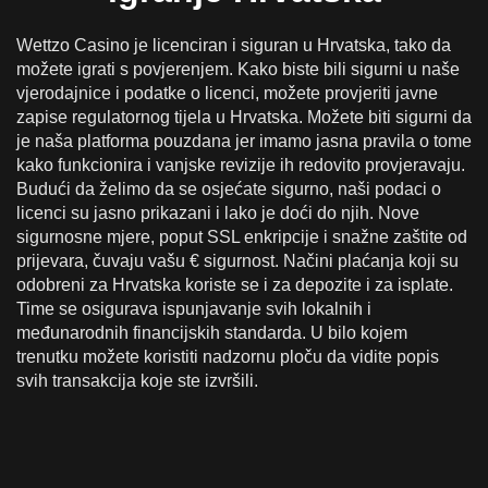
Wettzo Casino je licenciran i siguran u Hrvatska, tako da
možete igrati s povjerenjem. Kako biste bili sigurni u naše
vjerodajnice i podatke o licenci, možete provjeriti javne
zapise regulatornog tijela u Hrvatska. Možete biti sigurni da
je naša platforma pouzdana jer imamo jasna pravila o tome
kako funkcionira i vanjske revizije ih redovito provjeravaju.
Budući da želimo da se osjećate sigurno, naši podaci o
licenci su jasno prikazani i lako je doći do njih. Nove
sigurnosne mjere, poput SSL enkripcije i snažne zaštite od
prijevara, čuvaju vašu € sigurnost. Načini plaćanja koji su
odobreni za Hrvatska koriste se i za depozite i za isplate.
Time se osigurava ispunjavanje svih lokalnih i
međunarodnih financijskih standarda. U bilo kojem
trenutku možete koristiti nadzornu ploču da vidite popis
svih transakcija koje ste izvršili.