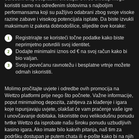
koristiti samo na određenim slotovima s najboljim
performansama koji su pažljivo odabrani zbog svoje visoke
razine zabave i visokog potencijala isplate. Da biste izvukli
maksimum iz paketa dobrodošlice, slijedite ove korake:
Registrirajte se koristeći točne podatke kako biste
neprimjetno potvrdili svoj identitet.
Dodajte minimalni iznos od € na svoj račun kako bi
bio valjan.
Svoju povećanu ravnotežu i besplatne vrtnje možete
odmah iskoristiti.
Molimo pročitajte uvjete i odredbe ovih promocija na
Wettzo platformi prije nego što počnete. Važne informacije,
poput minimalnog depozita, zahtjeva za klađenje i igara
koje ispunjavaju uvjete, olakšat će vam praćenje vaše igre
i unovčavanje dobitaka. Iskoristite ovu velikodušnu ponudu
tvrtke Wettzo da isprobate našu široku ponudu uzbudljivih
kasino igara. Ako imate bilo kakvih pitanja, naš tim za
podršku dostupan je putem chata ili e-pošte kako bi na njih