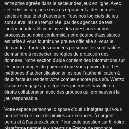
entreprise agréée dans le secteur des jeux en ligne. Avec
cette distinction, nos services répondent à des normes
strictes d’équité et d’ouverture. Tous nos logiciels de jeu
sont surveillés en temps réel par des agences de test
indépendantes. Si vous avez des questions sur nos
processus ou notre conformité, notre équipe d'assistance
est prête à vous fournir une preuve officielle si vous le
demandez. Toutes les données personnelles sont traitées
de manière à respecter les règles de protection des
données. Notre section d'aide contient des informations sur
les pourcentages de paiement que vous pouvez lire. Les
méthodes d’authentification telles que l’authentification à
deux facteurs rendent votre compte encore plus sûr. Wettzo
Casino s'engage à protéger ses joueurs et travaille en
étroite collaboration avec des groupes qui promeuvent le
jeu responsable.
Votre espace personnel dispose d’outils intégrés qui vous
permettent de fixer des limites aux séances, à l’argent
perdu et à l’auto-exclusion. Pour toute question sur €, notre
plateforme permet aux agents de France de répondre