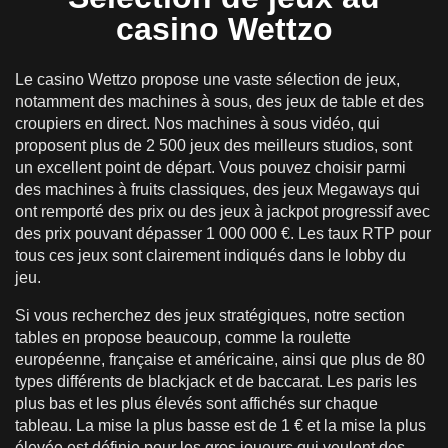
casino Wettzo
Le casino Wettzo propose une vaste sélection de jeux,
notamment des machines à sous, des jeux de table et des
croupiers en direct. Nos machines à sous vidéo, qui
proposent plus de 2 500 jeux des meilleurs studios, sont
un excellent point de départ. Vous pouvez choisir parmi
des machines à fruits classiques, des jeux Megaways qui
ont remporté des prix ou des jeux à jackpot progressif avec
des prix pouvant dépasser 1 000 000 €. Les taux RTP pour
tous ces jeux sont clairement indiqués dans le lobby du
jeu.
Si vous recherchez des jeux stratégiques, notre section
tables en propose beaucoup, comme la roulette
européenne, française et américaine, ainsi que plus de 80
types différents de blackjack et de baccarat. Les paris les
plus bas et les plus élevés sont affichés sur chaque
tableau. La mise la plus basse est de 1 € et la mise la plus
élevée est définie pour les gros joueurs qui veulent des