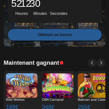
52
12
28
Heures
Minutes
Secondes
Obtenez un bonus
Maintenant gagnant
Wild Wishes
OBA Carnaval
Batman and Catwoman
189€
348€
255€