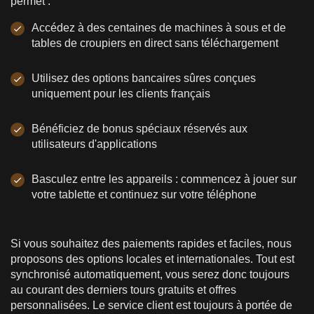
permet :
Accédez à des centaines de machines à sous et de
tables de croupiers en direct sans téléchargement
Utilisez des options bancaires sûres conçues
uniquement pour les clients français
Bénéficiez de bonus spéciaux réservés aux
utilisateurs d'applications
Basculez entre les appareils : commencez à jouer sur
votre tablette et continuez sur votre téléphone
Si vous souhaitez des paiements rapides et faciles, nous
proposons des options locales et internationales. Tout est
synchronisé automatiquement, vous serez donc toujours
au courant des derniers tours gratuits et offres
personnalisées. Le service client est toujours à portée de