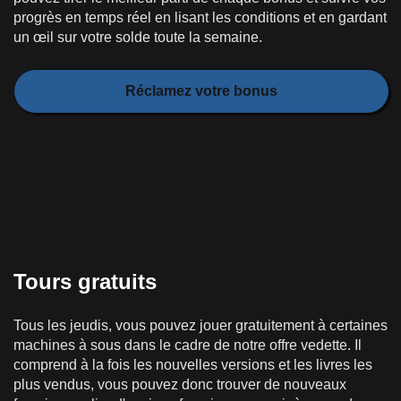
progrès en temps réel en lisant les conditions et en gardant
un œil sur votre solde toute la semaine.
Réclamez votre bonus
Tours gratuits
Tous les jeudis, vous pouvez jouer gratuitement à certaines
machines à sous dans le cadre de notre offre vedette. Il
comprend à la fois les nouvelles versions et les livres les
plus vendus, vous pouvez donc trouver de nouveaux