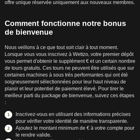
offre unique réservée uniquement aux nouveaux membres.
Comment fonctionne notre bonus
de bienvenue
Nous veillons à ce que tout soit clair à tout moment.
Lorsque vous vous inscrivez à Wettzo, votre premier dépôt
vous permet d'obtenir le supplément € et un certain nombre
de tours gratuits. Ces tours ne peuvent être utilisés que sur
certaines machines à sous très performantes qui ont été
soigneusement sélectionnées pour leur haut niveau de
plaisir et leur potentiel de paiement élevé. Pour tirer le
meilleur parti du package de bienvenue, suivez ces étapes
:
Inscrivez-vous en utilisant des informations précises
pour vérifier votre identité de manière transparente.
Ajoutez le montant minimum de € à votre compte pour
le rendre valide.