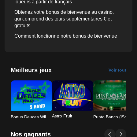
joueurs à partir de français
Obtenez votre bonus de bienvenue au casino,
qui comprend des tours supplémentaires € et
gratuits
Comment fonctionne notre bonus de bienvenue
Sélection de jeux au casino Wettzo
Expérience immersive en temps réel avec des
revendeurs en direct
Meilleurs jeux
Voir tout
Tours gratuits, cashback et tournois chaque
semaine chez Wettzo !
Tours gratuits
Offres de cashback
Tournois
Astro Fruit
Bonus Deuces Wild 5 Hand
Punto Banco (iSoftBet)
H
Programme VIP au casino Wettzo
Comment devenir VIP
Nos gagnants