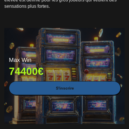
sensations plus fortes.
Max Win
74400€
S'inscrire