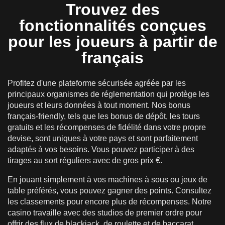
Trouvez des
fonctionnalités conçues
pour les joueurs à partir de
français
Profitez d'une plateforme sécurisée agréée par les
principaux organismes de réglementation qui protège les
joueurs et leurs données à tout moment. Nos bonus
français-friendly, tels que les bonus de dépôt, les tours
gratuits et les récompenses de fidélité dans votre propre
devise, sont uniques à votre pays et sont parfaitement
adaptés à vos besoins. Vous pouvez participer à des
tirages au sort réguliers avec de gros prix €.
En jouant simplement à vos machines à sous ou jeux de
table préférés, vous pouvez gagner des points. Consultez
les classements pour encore plus de récompenses. Notre
casino travaille avec des studios de premier ordre pour
offrir des flux de blackjack, de roulette et de baccarat