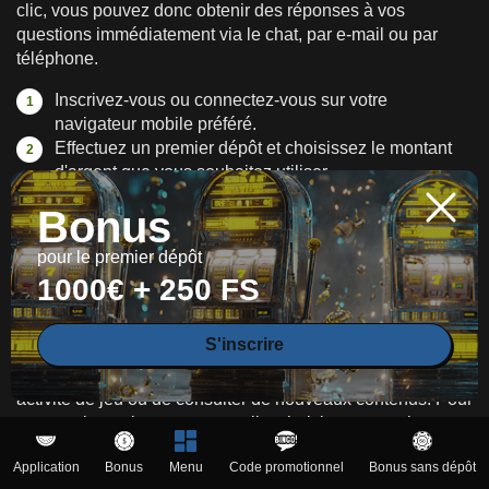
clic, vous pouvez donc obtenir des réponses à vos
questions immédiatement via le chat, par e-mail ou par
téléphone.
Inscrivez-vous ou connectez-vous sur votre
navigateur mobile préféré.
Effectuez un premier dépôt et choisissez le montant
d'argent que vous souhaitez utiliser.
Parcourez les catégories, qui incluent tout, des
Bonus
machines à fruits à l'ancienne aux jeux vidéo plus
récents.
pour le premier dépôt
1000€ + 250 FS
Wettzo Casino vous donne un contrôle total sur votre
expérience. Votre tableau de bord offre une transparence
S'inscrire
totale et des paramètres réglables, ce qui vous permet de
définir des limites de dépenses, de garder un œil sur votre
activité de jeu ou de consulter de nouveaux contenus. Pour
une touche vraiment personnelle, choisissez votre langue,
votre devise et la manière dont vous souhaitez être averti.
Application
Bonus
Menu
Code promotionnel
Bonus sans dépôt
Découvrez pourquoi de plus en plus de joueurs français