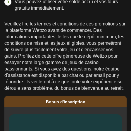
Vous pouvez utiliser votre solde accru et vos tours
gratuits immédiatement.
Veuillez lire les termes et conditions de ces promotions sur
la plateforme Wettzo avant de commencer. Des
informations importantes, telles que le dépôt minimum, les
conditions de mise et les jeux éligibles, vous permettront
de suivre plus facilement votre jeu et d'encaisser vos
gains. Profitez de cette offre généreuse de Wettzo pour
essayer notre large gamme de jeux de casino
passionnants. Si vous avez des questions, notre équipe
d'assistance est disponible par chat ou par email pour y
répondre. Ils veilleront à ce que toute votre expérience se
déroule sans problème, du bonus de bienvenue au retrait.
Bonus d'inscription