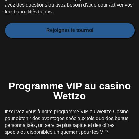
avez des questions ou avez besoin d'aide pour activer vos
fonctionnalités bonus.
Rejoignez le tournoi
Programme VIP au casino
Wettzo
Inscrivez-vous à notre programme VIP au Wettzo Casino
pour obtenir des avantages spéciaux tels que des bonus
personnalisés, un service plus rapide et des offres
spéciales disponibles uniquement pour les VIP.