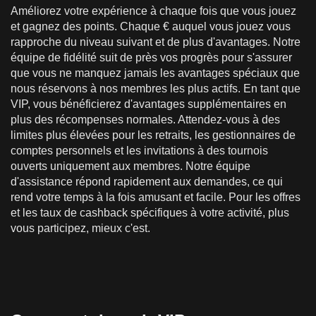
Améliorez votre expérience à chaque fois que vous jouez
et gagnez des points. Chaque € auquel vous jouez vous
rapproche du niveau suivant et de plus d'avantages. Notre
équipe de fidélité suit de près vos progrès pour s'assurer
que vous ne manquez jamais les avantages spéciaux que
nous réservons à nos membres les plus actifs. En tant que
VIP, vous bénéficierez d'avantages supplémentaires en
plus des récompenses normales. Attendez-vous à des
limites plus élevées pour les retraits, les gestionnaires de
comptes personnels et les invitations à des tournois
ouverts uniquement aux membres. Notre équipe
d'assistance répond rapidement aux demandes, ce qui
rend votre temps à la fois amusant et facile. Pour les offres
et les taux de cashback spécifiques à votre activité, plus
vous participez, mieux c'est.