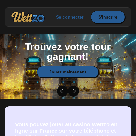
Se connecter
S'inscrire
Trouvez votre tour
gagnant!
Jouez maintenant
Vous pouvez jouer au casino Wettzo en
ligne sur France sur votre téléphone et