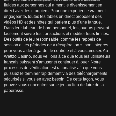
fluides aux personnes qui aiment le divertissement en
direct avec les croupiers. Pour une expérience vraiment
engageante, toutes les tables en direct proposent des
vidéos HD et des hôtes qui parlent plus d'une langue.
Dans leur tableau de bord personnel, les joueurs peuvent
facilement suivre les transactions et modifier leurs limites.
Des outils de jeu responsable, comme les rappels de
session et les périodes de « récupération », sont intégrés
pour vous aider à garder le contrôle et à vous amuser. Au
Wettzo Casino, nous veillons à ce que tous les utilisateurs
français puissent s'amuser et continuer à jouer. Notre
processus de vérification est rationalisé afin que vous
puissiez le terminer rapidement via des téléchargements
sécurisés si vous en avez besoin. De cette façon, vous
pouvez vous concentrer sur le jeu au lieu de faire de la
paperasse.