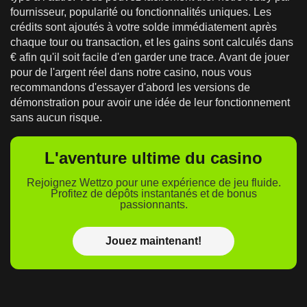
fournisseur, popularité ou fonctionnalités uniques. Les
crédits sont ajoutés à votre solde immédiatement après
chaque tour ou transaction, et les gains sont calculés dans
€ afin qu'il soit facile d'en garder une trace. Avant de jouer
pour de l'argent réel dans notre casino, nous vous
recommandons d'essayer d'abord les versions de
démonstration pour avoir une idée de leur fonctionnement
sans aucun risque.
L'aventure ultime du casino
Rejoignez Wettzo pour une expérience de jeu fluide.
Profitez de dépôts instantanés et de bonus
passionnants.
Jouez maintenant!