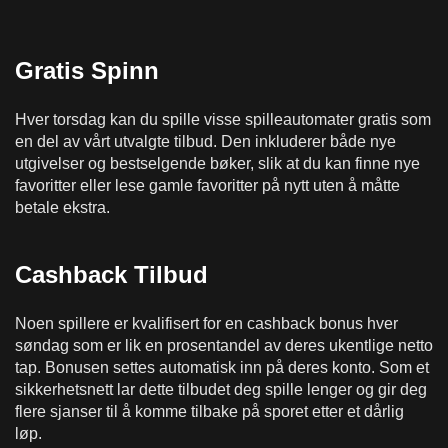
Gratis Spinn
Hver torsdag kan du spille visse spilleautomater gratis som
en del av vårt utvalgte tilbud. Den inkluderer både nye
utgivelser og bestselgende bøker, slik at du kan finne nye
favoritter eller lese gamle favoritter på nytt uten å måtte
betale ekstra.
Cashback Tilbud
Noen spillere er kvalifisert for en cashback bonus hver
søndag som er lik en prosentandel av deres ukentlige netto
tap. Bonusen settes automatisk inn på deres konto. Som et
sikkerhetsnett lar dette tilbudet deg spille lenger og gir deg
flere sjanser til å komme tilbake på sporet etter et dårlig
løp.