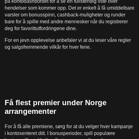
på kontodashbordet for å se en fullstendig liste over
hendelser som kommer opp. Det er enkelt å få umiddelbare
varsler om bonusspinn, cashback-muligheter og runder
bare for å spille med andre mennesker når du registrerer
deg for favorittutfordringene dine.
For en jevn opplevelse anbefaler vi at du leser våre regler
og salgsfremmende vilkår for hver ferie.
Få flest premier under Norge
arrangementer
For å få alle premiene, sørg for at du velger hver kampanje
i kontosenteret ditt. I bonusperioder, spill populære