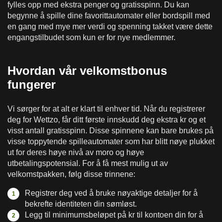
fylles opp med ekstra penger og gratisspinn. Du kan
begynne å spille dine favorittautomater eller bordspill med
en gang med mye mer verdi og spenning takket være dette
engangstilbudet som kun er for nye medlemmer.
Hvordan vår velkomstbonus
fungerer
Vi sørger for at alt er klart til enhver tid. Når du registrerer
deg for Wettzo, får ditt første innskudd deg ekstra kr og et
visst antall gratisspinn. Disse spinnene kan bare brukes på
visse toppytende spilleautomater som har blitt nøye plukket
ut for deres høye nivå av moro og høye
utbetalingspotensial. For å få mest mulig ut av
velkomstpakken, følg disse trinnene:
Registrer deg ved å bruke nøyaktige detaljer for å
bekrefte identiteten din sømløst.
Legg til minimumsbeløpet på kr til kontoen din for å