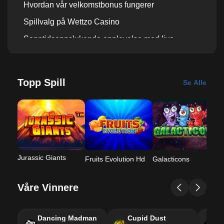
Hvordan vår velkomstbonus fungerer
Spillvalg på Wettzo Casino
Sanntidsoppslukende opplevelse med live-
forhandlere
Gratis spinn, Cashback og turneringer hver uke
på Wettzo!
Topp Spill
Se Alle
Gratis Spinn
Cashback Tilbud
Turneringer
Vip-program på Wettzo Casino
Jurassic Giants
A
Fruits Evolution Hd
Galacticons
Hvordan Bli En Vip
Lisensiert og sikker spilling i Norge
Våre Vinnere
Trenger du en grunn til å stole på oss?
Spill Når som helst, hvor som helst med Wettzo
Dancing Madman
Cupid Dust
S