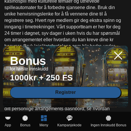
kasinospill med kulturelle temaer og uthevede
spilleautomater for å forbedre sjansene dine. Bruk din
unike henvisningslenke for å få vennene dine til å
registrere seg. Hvert nye medlem gir deg ekstra spinn og
inngang i timetrekninger. Vårt supportteam er her for deg
24 timer i døgnet, syv dager i uken hvis du har spørsmål
om arrangementet eller hvordan du kan kreve dine kr
bonuser. Bruk lojalitetsfordelene som blir bedre under
disse hendelsene, som å få dobbelt så mange
Bonus
belønningspoeng for hvert spinn eller hånd under utvalgte
spill.
for første innskudd
1000kr + 250 FS
Når du deltar i Norge feiringer, spiller du ikke bare; du
deltar også i et nøye planlagt fellesskapsarrangement brakt
til deg av Wettzo Casino. Lær om hva som gjør hver
Registrer
festival spesiell, og skynd deg å få spesielle tilbud før de
slutter. Når du logger deg inn på Wettzo Casino, kan du se
ditt personlige arrangements dashbord, se hvordan
bonusen din går, og nyte spill som er basert på noen av de
mest elskede tradisjonene i Norge.
App
Bonus
Meny
Kampanjekode
Ingen Innskudd Bonus