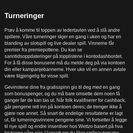
Turneringer
Prøv å komme til toppen av ledertavlen ved å slå andre
spillere. Våre turneringer skjer en gang i uken og har en
blanding av slotspill og live dealer spill. Vinnerne får
premier fra premiepottene. Du kan se
sanntidsoppdateringer på topplistene i kontodashbordet.
For å få disse bonusene må du melde deg på via kontoen
din eller kampanjebannerne. Hver uke vil en annen avtale
være tilgjengelig for visse spill.
Gevinstene dine fra gratisspinn gis til deg med en gang
som bonuspenger, og du må bare omsette dem noen få
ganger før de kan tas ut. Når folk kvalifiserer for cashback,
går pengene rett inn på kontoen deres; de trenger ikke å
gjøre noe annet. Så snart de endelige resultatene er lagt
ut, får turneringsvinnere pengene sine. Vi fortsetter å legge
til nye spill og endre insentiver hos Wettzo basert på hva
brukerne våre sier. Uansett om du liker spilleautomater