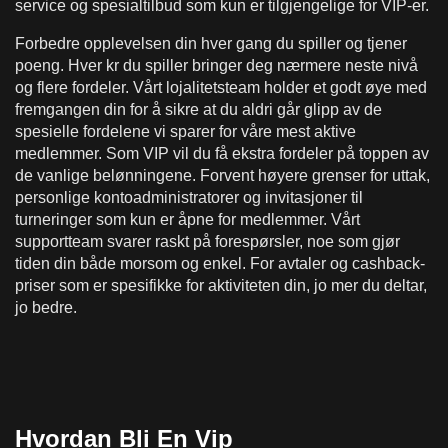
service og spesialtilbud som kun er tilgjengelige for VIP-er.
Forbedre opplevelsen din hver gang du spiller og tjener
poeng. Hver kr du spiller bringer deg nærmere neste nivå
og flere fordeler. Vårt lojalitetsteam holder et godt øye med
fremgangen din for å sikre at du aldri går glipp av de
spesielle fordelene vi sparer for våre mest aktive
medlemmer. Som VIP vil du få ekstra fordeler på toppen av
de vanlige belønningene. Forvent høyere grenser for uttak,
personlige kontoadministratorer og invitasjoner til
turneringer som kun er åpne for medlemmer. Vårt
supportteam svarer raskt på forespørsler, noe som gjør
tiden din både morsom og enkel. For avtaler og cashback-
priser som er spesifikke for aktiviteten din, jo mer du deltar,
jo bedre.
Hvordan Bli En Vip