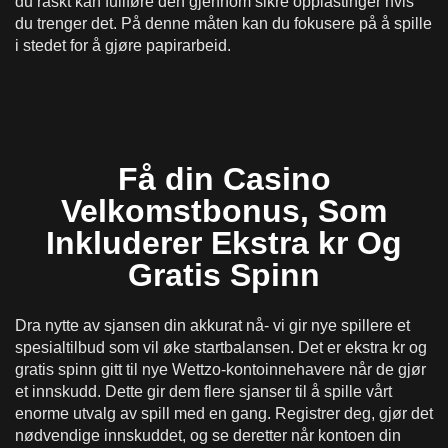
du raskt kan fullføre den gjennom sikre opplastinger hvis
du trenger det. På denne måten kan du fokusere på å spille
i stedet for å gjøre papirarbeid.
Få din Casino
Velkomstbonus, Som
Inkluderer Ekstra kr Og
Gratis Spinn
Dra nytte av sjansen din akkurat nå- vi gir nye spillere et
spesialtilbud som vil øke startbalansen. Det er ekstra kr og
gratis spinn gitt til nye Wettzo-kontoinnehavere når de gjør
et innskudd. Dette gir dem flere sjanser til å spille vårt
enorme utvalg av spill med en gang. Registrer deg, gjør det
nødvendige innskuddet, og se deretter når kontoen din