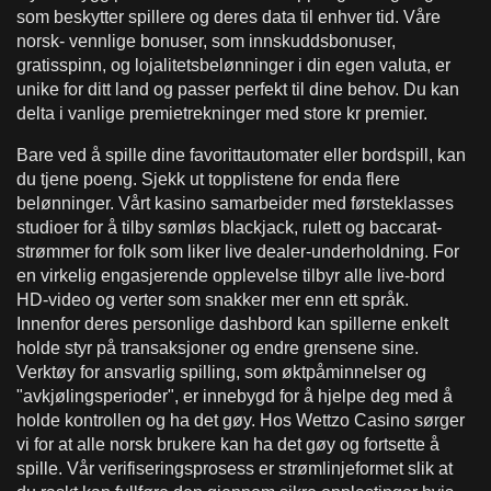
som beskytter spillere og deres data til enhver tid. Våre
norsk- vennlige bonuser, som innskuddsbonuser,
gratisspinn, og lojalitetsbelønninger i din egen valuta, er
unike for ditt land og passer perfekt til dine behov. Du kan
delta i vanlige premietrekninger med store kr premier.
Bare ved å spille dine favorittautomater eller bordspill, kan
du tjene poeng. Sjekk ut topplistene for enda flere
belønninger. Vårt kasino samarbeider med førsteklasses
studioer for å tilby sømløs blackjack, rulett og baccarat-
strømmer for folk som liker live dealer-underholdning. For
en virkelig engasjerende opplevelse tilbyr alle live-bord
HD-video og verter som snakker mer enn ett språk.
Innenfor deres personlige dashbord kan spillerne enkelt
holde styr på transaksjoner og endre grensene sine.
Verktøy for ansvarlig spilling, som øktpåminnelser og
"avkjølingsperioder", er innebygd for å hjelpe deg med å
holde kontrollen og ha det gøy. Hos Wettzo Casino sørger
vi for at alle norsk brukere kan ha det gøy og fortsette å
spille. Vår verifiseringsprosess er strømlinjeformet slik at