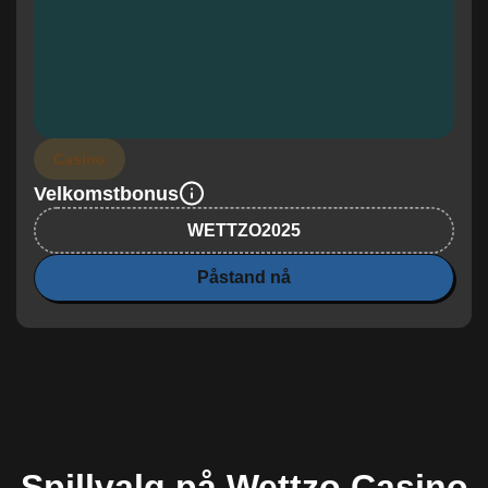
Casino
Velkomstbonus
WETTZO2025
Påstand nå
Spillvalg på Wettzo Casino