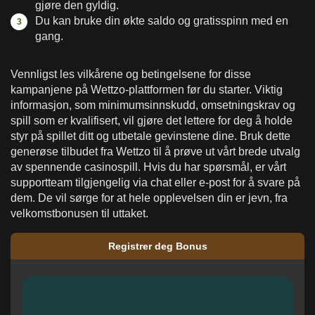
gjøre den gyldig.
Du kan bruke din økte saldo og gratisspinn med en
gang.
Vennligst les vilkårene og betingelsene for disse
kampanjene på Wettzo-plattformen før du starter. Viktig
informasjon, som minimumsinnskudd, omsetningskrav og
spill som er kvalifisert, vil gjøre det lettere for deg å holde
styr på spillet ditt og utbetale gevinstene dine. Bruk dette
generøse tilbudet fra Wettzo til å prøve ut vårt brede utvalg
av spennende casinospill. Hvis du har spørsmål, er vårt
supportteam tilgjengelig via chat eller e-post for å svare på
dem. De vil sørge for at hele opplevelsen din er jevn, fra
velkomstbonusen til uttaket.
Registrer deg Bonus