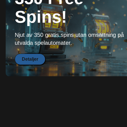
Spins!
Njut av 350 gratis spins utan omsättning på
utvalda spelautomater.
Detaljer