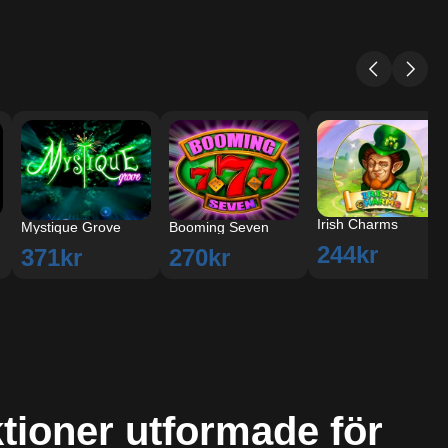
Irish Charms
Mystique Grove
Booming Seven
244kr
371kr
270kr
ktioner utformade för