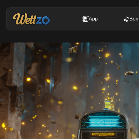
App
Bon