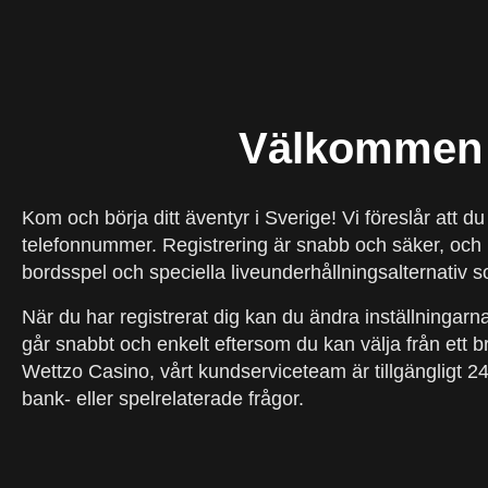
Välkommen t
Kom och börja ditt äventyr i Sverige! Vi föreslår att 
telefonnummer. Registrering är snabb och säker, och när
bordsspel och speciella liveunderhållningsalternativ so
När du har registrerat dig kan du ändra inställningarna 
går snabbt och enkelt eftersom du kan välja från ett b
Wettzo Casino, vårt kundserviceteam är tillgängligt 24 
bank- eller spelrelaterade frågor.