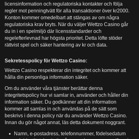
licensinformation och regulatoriska kontakter och följa
regler mot penningtvätt för alla transaktioner över kr2000.
Konton kommer omedelbart att stängas av om några
regulatoriska krav bryts. När du väljer Wettzo Casino går
du in i en spelmiljö där licensstandarder och
regelefterlevnad har högsta prioritet. Detta löfte stöder
rättvist spel och säker hantering av kr och data.
Sekretesspolicy för Wettzo Casino:
Wettzo Casino respekterar din integritet och kommer att
hålla din personliga information säker.
Om du använder våra tjänster berättar denna
integritetspolicy hur vi samlar in, använder och håller din
information säker. Du godkänner att din information
kommer att samlas in och användas på de sätt som
beskrivs i denna policy när du använder Wettzo Casino.
Innan du gör något annat, läs detta dokument noggrant.
Namn, e-postadress, telefonnummer, födelsedatum