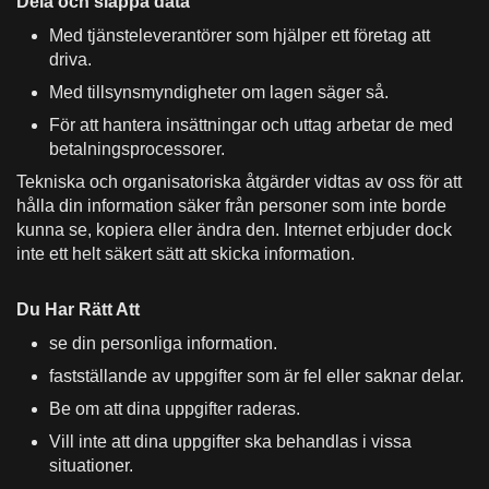
Dela och släppa data
Med tjänsteleverantörer som hjälper ett företag att
driva.
Med tillsynsmyndigheter om lagen säger så.
För att hantera insättningar och uttag arbetar de med
betalningsprocessorer.
Tekniska och organisatoriska åtgärder vidtas av oss för att
hålla din information säker från personer som inte borde
kunna se, kopiera eller ändra den. Internet erbjuder dock
inte ett helt säkert sätt att skicka information.
Du Har Rätt Att
se din personliga information.
fastställande av uppgifter som är fel eller saknar delar.
Be om att dina uppgifter raderas.
Vill inte att dina uppgifter ska behandlas i vissa
situationer.