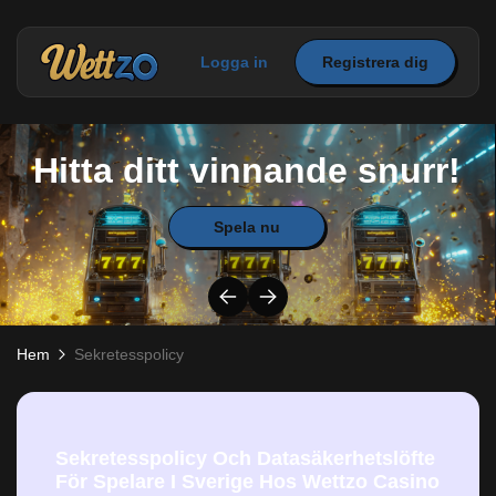
Logga in
Registrera dig
Hitta ditt vinnande snurr!
Spela nu
Hem
Sekretesspolicy
Sekretesspolicy Och Datasäkerhetslöfte
För Spelare I Sverige Hos Wettzo Casino