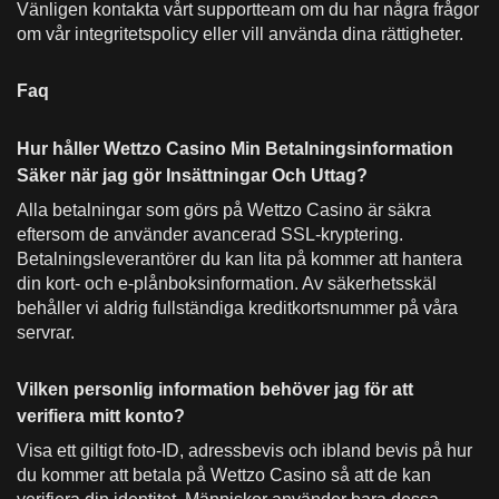
Vänligen kontakta vårt supportteam om du har några frågor
om vår integritetspolicy eller vill använda dina rättigheter.
Faq
Hur håller Wettzo Casino Min Betalningsinformation
Säker när jag gör Insättningar Och Uttag?
Alla betalningar som görs på Wettzo Casino är säkra
eftersom de använder avancerad SSL-kryptering.
Betalningsleverantörer du kan lita på kommer att hantera
din kort- och e-plånboksinformation. Av säkerhetsskäl
behåller vi aldrig fullständiga kreditkortsnummer på våra
servrar.
Vilken personlig information behöver jag för att
verifiera mitt konto?
Visa ett giltigt foto-ID, adressbevis och ibland bevis på hur
du kommer att betala på Wettzo Casino så att de kan