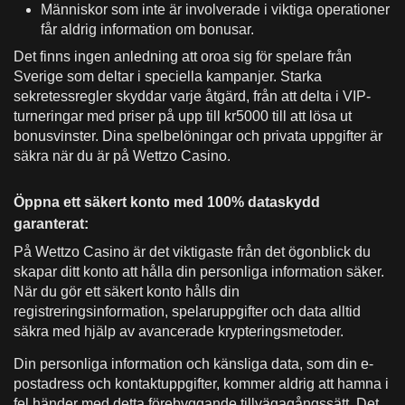
Människor som inte är involverade i viktiga operationer
får aldrig information om bonusar.
Det finns ingen anledning att oroa sig för spelare från
Sverige som deltar i speciella kampanjer. Starka
sekretessregler skyddar varje åtgärd, från att delta i VIP-
turneringar med priser på upp till kr5000 till att lösa ut
bonusvinster. Dina spelbelöningar och privata uppgifter är
säkra när du är på Wettzo Casino.
Öppna ett säkert konto med 100% dataskydd
garanterat:
På Wettzo Casino är det viktigaste från det ögonblick du
skapar ditt konto att hålla din personliga information säker.
När du gör ett säkert konto hålls din
registreringsinformation, spelaruppgifter och data alltid
säkra med hjälp av avancerade krypteringsmetoder.
Din personliga information och känsliga data, som din e-
postadress och kontaktuppgifter, kommer aldrig att hamna i
fel händer med detta förebyggande tillvägagångssätt. Det