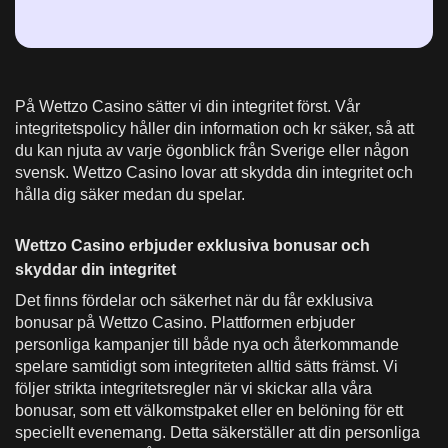
På Wettzo Casino sätter vi din integritet först. Vår
integritetspolicy håller din information och kr säker, så att
du kan njuta av varje ögonblick från Sverige eller någon
svensk. Wettzo Casino lovar att skydda din integritet och
hålla dig säker medan du spelar.
Wettzo Casino erbjuder exklusiva bonusar och
skyddar din integritet
Det finns fördelar och säkerhet när du får exklusiva
bonusar på Wettzo Casino. Plattformen erbjuder
personliga kampanjer till både nya och återkommande
spelare samtidigt som integriteten alltid sätts främst. Vi
följer strikta integritetsregler när vi skickar alla våra
bonusar, som ett välkomstpaket eller en belöning för ett
speciellt evenemang. Detta säkerställer att din personliga