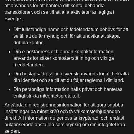
att användas för att hantera ditt konto, behandla
transaktioner, och se till att alla aktiviteter är lagliga i
Sverige.
Ditt fullständiga namn och födelsedatum behövs för att
se till att du är myndig och för att undvika att skapa
dubbla konton.
Din e-postadress och annan kontaktinformation
används för säker kontoåterställning och viktiga
meddelanden.
Din bostadsadress och svensk används för att bekräfta
din identitet och se till att du följer reglerna i ditt land.
Din personliga information hålls privat och hanteras
enligt strikta integritetsprotokoll.
Använda din registreringsinformation för att göra snabba
insättningar på minst kr20 och få välkomsterbjudanden
direkt. All information du ger oss är krypterad, och endast
auktoriserade anställda som bryr sig om din integritet kan
se den.