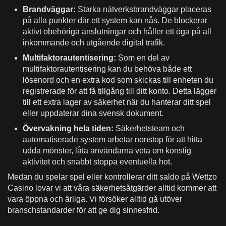
Brandväggar:
Starka nätverksbrandväggar placeras
på alla punkter där ett system kan nås. De blockerar
aktivt obehöriga anslutningar och håller ett öga på all
inkommande och utgående digital trafik.
Multifaktorautentisering:
Som en del av
multifaktorautentisering kan du behöva både ett
lösenord och en extra kod som skickas till enheten du
registrerade för att få tillgång till ditt konto. Detta lägger
till ett extra lager av säkerhet när du hanterar ditt spel
eller uppdaterar dina svensk dokument.
Övervakning hela tiden:
Säkerhetsteam och
automatiserade system arbetar nonstop för att hitta
udda mönster, låta användarna veta om konstig
aktivitet och snabbt stoppa eventuella hot.
Medan du spelar spel eller kontrollerar ditt saldo på Wettzo
Casino lovar vi att våra säkerhetsåtgärder alltid kommer att
vara öppna och ärliga. Vi försöker alltid gå utöver
branschstandarder för att ge dig sinnesfrid.