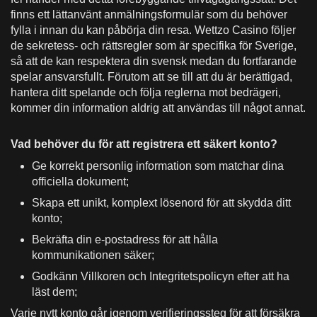
finns ett lättanvänt anmälningsformulär som du behöver
fylla i innan du kan påbörja din resa. Wettzo Casino följer
de sekretess- och rättsregler som är specifika för Sverige,
så att de kan respektera din svensk medan du fortfarande
spelar ansvarsfullt. Förutom att se till att du är berättigad,
hantera ditt spelande och följa reglerna mot bedrägeri,
kommer din information aldrig att användas till något annat.
Vad behöver du för att registrera ett säkert konto?
Ge korrekt personlig information som matchar dina
officiella dokument;
Skapa ett unikt, komplext lösenord för att skydda ditt
konto;
Bekräfta din e-postadress för att hålla
kommunikationen säker;
Godkänn Villkoren och Integritetspolicyn efter att ha
läst dem;
Varje nytt konto går igenom verifieringssteg för att försäkra