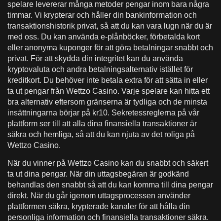
spelare levererar många metoder pengar inom bara några
timmar. Vi krypterar och håller din bankinformation och
transaktionshistorik privat, så att du kan vara lugn när du är
med oss. Du kan använda e-plånböcker, förbetalda kort
eller anonyma kuponger för att göra betalningar snabbt och
privat. För att skydda din integritet kan du använda
kryptovaluta och andra betalningsalternativ istället för
kreditkort. Du behöver inte betala extra för att sätta in eller
ta ut pengar från Wettzo Casino. Varje spelare kan hitta ett
bra alternativ eftersom gränserna är tydliga och de minsta
insättningarna börjar på kr10. Sekretessreglerna på vår
plattform ser till att alla dina finansiella transaktioner är
säkra och hemliga, så att du kan njuta av det roliga på
Wettzo Casino.
När du vinner på Wettzo Casino kan du snabbt och säkert
ta ut dina pengar. När din uttagsbegäran är godkänd
behandlas den snabbt så att du kan komma till dina pengar
direkt. När du går igenom uttagsprocessen använder
plattformen säkra, krypterade kanaler för att hålla din
personliga information och finansiella transaktioner säkra.