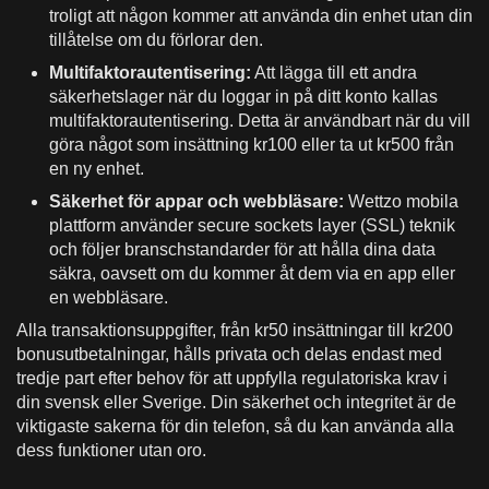
troligt att någon kommer att använda din enhet utan din
tillåtelse om du förlorar den.
Multifaktorautentisering:
Att lägga till ett andra
säkerhetslager när du loggar in på ditt konto kallas
multifaktorautentisering. Detta är användbart när du vill
göra något som insättning kr100 eller ta ut kr500 från
en ny enhet.
Säkerhet för appar och webbläsare:
Wettzo mobila
plattform använder secure sockets layer (SSL) teknik
och följer branschstandarder för att hålla dina data
säkra, oavsett om du kommer åt dem via en app eller
en webbläsare.
Alla transaktionsuppgifter, från kr50 insättningar till kr200
bonusutbetalningar, hålls privata och delas endast med
tredje part efter behov för att uppfylla regulatoriska krav i
din svensk eller Sverige. Din säkerhet och integritet är de
viktigaste sakerna för din telefon, så du kan använda alla
dess funktioner utan oro.