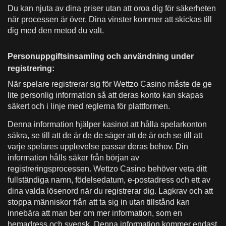
Du kan njuta av dina priser utan att oroa dig för säkerheten
när processen är över. Dina vinster kommer att skickas till
dig med den metod du valt.
Personuppgiftsinsamling och användning under
registrering:
När spelare registrerar sig för Wettzo Casino måste de ge
lite personlig information så att deras konto kan skapas
säkert och i linje med reglerna för plattformen.
Denna information hjälper kasinot att hålla spelarkonton
säkra, se till att de är de de säger att de är och se till att
varje spelares upplevelse passar deras behov. Din
information hålls säker från början av
registreringsprocessen. Wettzo Casino behöver veta ditt
fullständiga namn, födelsedatum, e-postadress och ett av
dina valda lösenord när du registrerar dig. Lagkrav och att
stoppa människor från att ta sig in utan tillstånd kan
innebära att man ber om mer information, som en
hemadress och svensk. Denna information kommer endast