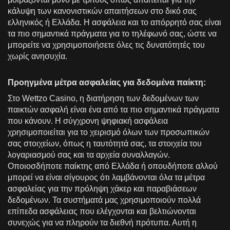
κάλυψη των κανονιστικών απαιτήσεων στο δικό σας
ελληνικός ή Ελλάδα. Η ασφάλεια και το απόρρητό σας είναι
τα πιο σημαντικά πράγματα για το τηλέφωνό σας, ώστε να
μπορείτε να χρησιμοποιήσετε όλες τις δυνατότητές του
χωρίς ανησυχία.
Προηγμένα μέτρα ασφαλείας για δεδομένα παίκτη:
Στο Wettzo Casino, η διατήρηση των δεδομένων των
παικτών ασφαλή είναι ένα από τα πιο σημαντικά πράγματα
που κάνουν. Η σύγχρονη ψηφιακή ασφάλεια
χρησιμοποιείται για το χειρισμό όλων των προσωπικών
σας στοιχείων, όπως η ταυτότητά σας, τα στοιχεία του
λογαριασμού σας και τα αρχεία συναλλαγών.
Οποιοσδήποτε παίκτης από Ελλάδα ή οπουδήποτε αλλού
μπορεί να είναι σίγουρος ότι λαμβάνονται όλα τα μέτρα
ασφαλείας για την πρόληψη χάκερ και παραβιάσεων
δεδομένων. Τα συστήματά μας χρησιμοποιούν πολλά
επίπεδα ασφάλειας που ελέγχονται και βελτιώνονται
συνεχώς για να πληρούν τα διεθνή πρότυπα. Αυτή η