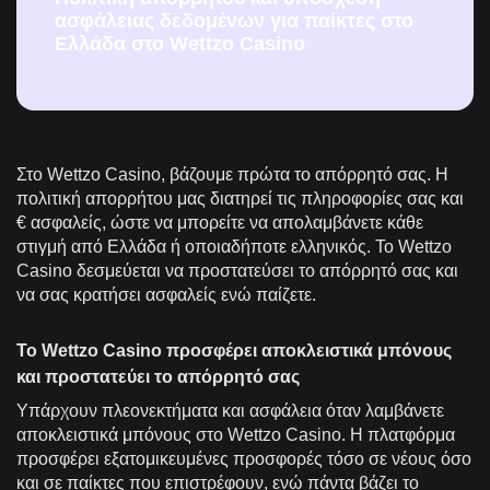
ασφάλειας δεδομένων για παίκτες στο
Ελλάδα στο Wettzo Casino
Στο Wettzo Casino, βάζουμε πρώτα το απόρρητό σας. Η
πολιτική απορρήτου μας διατηρεί τις πληροφορίες σας και
€ ασφαλείς, ώστε να μπορείτε να απολαμβάνετε κάθε
στιγμή από Ελλάδα ή οποιαδήποτε ελληνικός. Το Wettzo
Casino δεσμεύεται να προστατεύσει το απόρρητό σας και
να σας κρατήσει ασφαλείς ενώ παίζετε.
Το Wettzo Casino προσφέρει αποκλειστικά μπόνους
και προστατεύει το απόρρητό σας
Υπάρχουν πλεονεκτήματα και ασφάλεια όταν λαμβάνετε
αποκλειστικά μπόνους στο Wettzo Casino. Η πλατφόρμα
προσφέρει εξατομικευμένες προσφορές τόσο σε νέους όσο
και σε παίκτες που επιστρέφουν, ενώ πάντα βάζει το