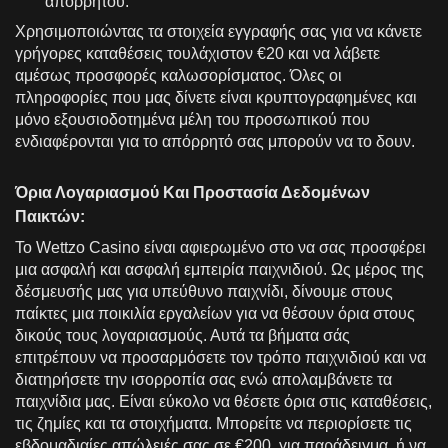
απορρήτου.
Χρησιμοποιώντας τα στοιχεία εγγραφής σας για να κάνετε
γρήγορες καταθέσεις τουλάχιστον €20 και να λάβετε
αμέσως προσφορές καλωσορίσματος. Όλες οι
πληροφορίες που μας δίνετε είναι κρυπτογραφημένες και
μόνο εξουσιοδοτημένα μέλη του προσωπικού που
ενδιαφέρονται για το απόρρητό σας μπορούν να το δουν.
Όρια Λογαριασμού Και Προστασία Δεδομένων
Παικτών:
Το Wettzo Casino είναι αφιερωμένο στο να σας προσφέρει
μια ασφαλή και ασφαλή εμπειρία παιχνιδιού. Ως μέρος της
δέσμευσής μας για υπεύθυνο παιχνίδι, δίνουμε στους
παίκτες μια ποικιλία εργαλείων για να θέσουν όρια στους
δικούς τους λογαριασμούς. Αυτά τα βήματα σάς
επιτρέπουν να προσαρμόσετε τον τρόπο παιχνιδιού και να
διατηρήσετε την ισορροπία σας ενώ απολαμβάνετε τα
παιχνίδια μας. Είναι εύκολο να θέσετε όρια στις καταθέσεις,
τις ζημίες και τα στοιχήματα. Μπορείτε να περιορίσετε τις
εβδομαδιαίες απώλειές σας σε €200, για παράδειγμα, ή να