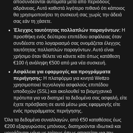
αποσυνδέονται αυτόματα μετά από περιόδους
αδράνειας. Αυτό καθιστά λιγότερο πιθανό ότι κάποιος
θα χρησιμοποιήσει τη συσκευή σας χωρίς την άδειά
σας εάν τη χάσετε.
Έλεγχος ταυτότητας πολλαπλών παραγόντων:
Η
προσθήκη ενός δεύτερου επιπέδου ασφάλειας όταν
συνδέεστε στο λογαριασμό σας ονομάζεται έλεγχος
ταυτότητας πολλαπλών παραγόντων. Αυτό είναι
χρήσιμο όταν θέλετε να κάνετε κάτι όπως κατάθεση
€100 ή ανάληψη €500 από μια νέα συσκευή.
Ασφάλεια για εφαρμογές και προγράμματα
περιήγησης:
Η πλατφόρμα για κινητά Wettzo
χρησιμοποιεί τεχνολογία ασφαλούς επιπέδου
υποδοχών (SSL) και ακολουθεί τα βιομηχανικά
πρότυπα για να διατηρεί τα δεδομένα σας ασφαλή, είτε
έχετε πρόσβαση σε αυτά μέσω μιας εφαρμογής είτε
ενός προγράμματος περιήγησης.
Όλα τα δεδομένα συναλλαγών, από €50 καταθέσεις έως
€200 εξαργυρώσεις μπόνους, διατηρούνται ιδιωτικά και
μοιράζονται μόνο με τρίτους όπως απαιτείται για την