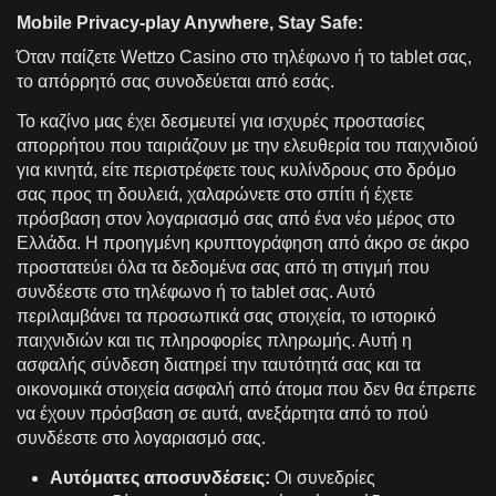
Mobile Privacy-play Anywhere, Stay Safe:
Όταν παίζετε Wettzo Casino στο τηλέφωνο ή το tablet σας,
το απόρρητό σας συνοδεύεται από εσάς.
Το καζίνο μας έχει δεσμευτεί για ισχυρές προστασίες
απορρήτου που ταιριάζουν με την ελευθερία του παιχνιδιού
για κινητά, είτε περιστρέφετε τους κυλίνδρους στο δρόμο
σας προς τη δουλειά, χαλαρώνετε στο σπίτι ή έχετε
πρόσβαση στον λογαριασμό σας από ένα νέο μέρος στο
Ελλάδα. Η προηγμένη κρυπτογράφηση από άκρο σε άκρο
προστατεύει όλα τα δεδομένα σας από τη στιγμή που
συνδέεστε στο τηλέφωνο ή το tablet σας. Αυτό
περιλαμβάνει τα προσωπικά σας στοιχεία, το ιστορικό
παιχνιδιών και τις πληροφορίες πληρωμής. Αυτή η
ασφαλής σύνδεση διατηρεί την ταυτότητά σας και τα
οικονομικά στοιχεία ασφαλή από άτομα που δεν θα έπρεπε
να έχουν πρόσβαση σε αυτά, ανεξάρτητα από το πού
συνδέεστε στο λογαριασμό σας.
Αυτόματες αποσυνδέσεις:
Οι συνεδρίες