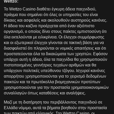
Wettzo:
Το Wettzo Casino διαθέτει έγκυρη άδεια παιχνιδιού,
πράγμα που σημαίνει ότι όλες οι υπηρεσίες του είναι
δίκαιες και ασφαλείς και ακολουθούν αυστηρούς κανόνες.
Η άδεια του καζίνο προέρχεται από έναν αξιόπιστο
οργανισμό, ο οποίος δίνει στους παίκτες εμπιστοσύνη ότι
όλα εκτελούνται με ειλικρίνεια. Οι έλεγχοι συμμόρφωσης
και οι εξωτερικοί έλεγχοι γίνονται σε τακτική βάση για να
διασφαλιστεί ότι πληρούνται οι νομικές απαιτήσεις και ότι
προστατεύονται όλα τα δικαιώματα των χρηστών. Εφόσον
υπάρχει αυτή η άδεια, όλα τα παιχνίδια θα χρησιμοποιούν
πιστοποιημένες γεννήτριες τυχαίων αριθμών και θα
υπάρχουν πολιτικές υπεύθυνου τζόγου. Ισχυροί κανόνες
απορρήτου χρησιμοποιούνται για το χειρισμό δεδομένων
παικτών και τα πρωτόκολλα βιομηχανικών προτύπων
χρησιμοποιούνται για την προστασία χρηματοοικονομικών
συναλλαγών όπως καταθέσεις και αναλήψεις.
Μαζί με τη διατήρηση του περιβάλλοντος παιχνιδιού σε
Ελλάδα νόμιμο, αυτά τα βήματα βοηθούν στην προστασία
των παικτών από ελληνικός. Στο Wettzo Casino, οι