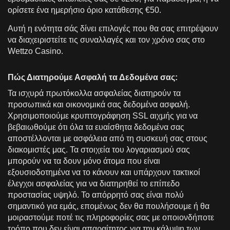
ορίσετε ένα ημερήσιο όριο κατάθεσης €50.
Αυτή η ενότητα σάς δίνει επιλογές που θα σας επιτρέψουν
να διαχειριστείτε τις συναλλαγές και τον χρόνο σας στο
Wettzo Casino.
Πώς Διατηρούμε Ασφαλή τα Δεδομένα σας:
Τα ισχυρά πρωτόκολλα ασφαλείας διατηρούν τα
προσωπικά και οικονομικά σας δεδομένα ασφαλή.
Χρησιμοποιούμε κρυπτογράφηση SSL αιχμής για να
βεβαιωθούμε ότι όλα τα ευαίσθητα δεδομένα σας
αποστέλλονται με ασφάλεια από τη συσκευή σας στους
διακομιστές μας. Τα στοιχεία του λογαριασμού σας
μπορούν να τα δουν μόνο άτομα που είναι
εξουσιοδοτημένα να το κάνουν και υπάρχουν τακτικοί
έλεγχοι ασφαλείας για να διατηρηθεί το επίπεδο
προστασίας υψηλό. Το απόρρητό σας είναι πολύ
σημαντικό για εμάς, επομένως δεν θα πουλήσουμε ή θα
μοιραστούμε ποτέ τις πληροφορίες σας με οποιονδήποτε
τρόπο που δεν είναι απαραίτητος για την κάλυψη των