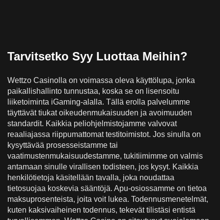
Tarvitsetko Syy Luottaa Meihin?
Wettzo Casinolla on voimassa oleva käyttölupa, jonka
paikallishallinto tunnustaa, koska se on lisensoitu
liiketoiminta iGaming-alalla. Tällä erolla palvelumme
täyttävät tiukat oikeudenmukaisuuden ja avoimuuden
standardit. Kaikkia peliohjelmistojamme valvovat
reaaliajassa riippumattomat testitoimistot. Jos sinulla on
kysyttävää prosesseistamme tai
vaatimustenmukaisuudestamme, tukitiimimme on valmis
antamaan sinulle virallisen todisteen, jos kysyt. Kaikkia
henkilötietoja käsitellään tavalla, joka noudattaa
tietosuojaa koskevia sääntöjä. Apu-osiossamme on tietoa
maksuprosenteista, joita voit lukea. Todennusmenetelmät,
kuten kaksivaiheinen todennus, tekevät tilistäsi entistä