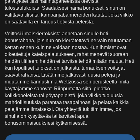
päivitykset tilisi hallintapaneelissa olevista
tulostaulukoista. Saadaksesi nämä bonukset, sinun on
valittava tilisi tai kampanjabannereiden kautta. Joka viikko
on saatavilla eri tarjous tietyistä peleistä.
Voittosi ilmaiskierroksista annetaan sinulle heti
bonusrahana, ja sinun on kierrätettävä ne vain muutaman
kerran ennen kuin ne voidaan nostaa. Kun ihmiset ovat
oikeutettuja käteispalautukseen, rahat menevät suoraan
heidän tililleen; heidän ei tarvitse tehdä mitään muuta. Heti
kun lopulliset tulokset on julkaistu, turnauksen voittajat
saavat rahansa. Lisäämme jatkuvasti uusia pelejä ja
muutamme kannustimia Wettzossa sen perusteella, mitä
käyttäjämme sanovat. Riippumatta siitä, pidätkö
kolikkopeleistä tai pöytäpeleistä, joka viikko tuo uusia
mahdollisuuksia parantaa tasapainoasi ja pelata kaikkia
pelejämme ilmaiseksi. Ota yhteyttä tukitiimiimme, jos
sinulla on kysyttävää tai tarvitset apua
bonusominaisuuksiesi kytkemisessä.