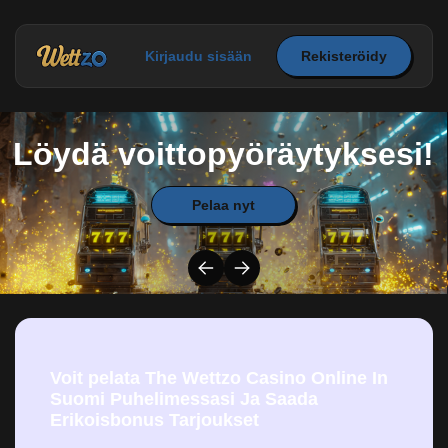
Kirjaudu sisään
Rekisteröidy
Löydä voittopyöräytyksesi!
Pelaa nyt
Voit pelata The Wettzo Casino Online In
Suomi Puhelimessasi Ja Saada
Erikoisbonus Tarjoukset