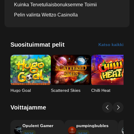
Kuinka Tervetuliaisbonuksemme Toimii
Pelin valinta Wettzo Casinolla
Reaaliaikainen Immersive Experience Live
Dealersilla
Ilmaiskierrokset, Cashback, Ja Turnaukset Joka
Suosituimmat pelit
Katso kaikki
viikko Wettzossa!
Ilmaiskierrokset
Cashback Tarjoukset
Turnaukset
Vip-ohjelma Wettzo Casinolla
Hugo Goal
Scattered Skies
Chilli Heat
T
Kuinka Tulla A Vip
Voittajamme
Lisensoitu Ja Turvallinen Gaming Sisään Suomi
Tarvitsetko Syy Luottaa Meihin?
Opulent Gamer
pumpingbubles
F
Pelaa milloin tahansa, missä tahansa Wettzo