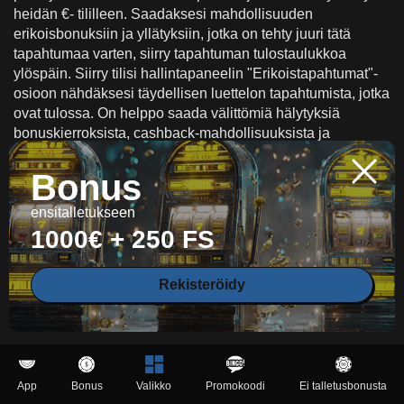
heidän €- tililleen. Saadaksesi mahdollisuuden
erikoisbonuksiin ja yllätyksiin, jotka on tehty juuri tätä
tapahtumaa varten, siirry tapahtuman tulostaulukkoa
ylöspäin. Siirry tilisi hallintapaneelin "Erikoistapahtumat"-
osioon nähdäksesi täydellisen luettelon tapahtumista, jotka
ovat tulossa. On helppo saada välittömiä hälytyksiä
bonuskierroksista, cashback-mahdollisuuksista ja
kierroksista vain muiden ihmisten kanssa pelaamiseen,
kun kirjaudut suosikkihaasteisiisi.
Bonus
Sujuvan kokemuksen saamiseksi suosittelemme, että luet
ensitalletukseen
sääntömme ja kampanjaehtomme jokaiselle lomalle.
1000€ + 250 FS
Rekisteröidy
Saada eniten palkintoja Suomi
App
Bonus
Valikko
Promokoodi
Ei talletusbonusta