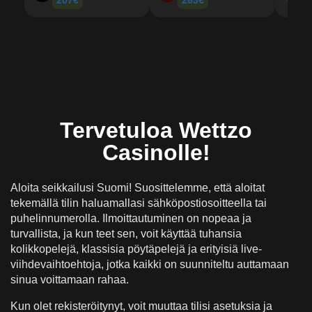
207€
263€
Casino Mobilen kanssa
Nauti sujuvasta leikistä ja monipuolisista
ominaisuuksista
Voita Big At Suomi Tapahtumat Wettzo Casinolla!
Saada eniten palkintoja Suomi tapahtumien
aikana
Tervetuloa Wettzo
Liity The Wettzo Casino Voittajat: Ihmiset Sisään
Suomi Tee Paljon Rahaa!
Casinolle!
Syyt Ihmiset Valitse Wettzo Casino Voittaa
Aloita seikkailusi Suomi! Suosittelemme, että aloitat
€ ulos tililtäsi
tekemällä tilin haluamallasi sähköpostiosoitteella tai
puhelinnumerolla. Ilmoittautuminen on nopeaa ja
turvallista, ja kun teet sen, voit käyttää tuhansia
kolikkopelejä, klassisia pöytäpelejä ja erityisiä live-
viihdevaihtoehtoja, jotka kaikki on suunniteltu auttamaan
sinua voittamaan rahaa.
Kun olet rekisteröitynyt, voit muuttaa tilisi asetuksia ja