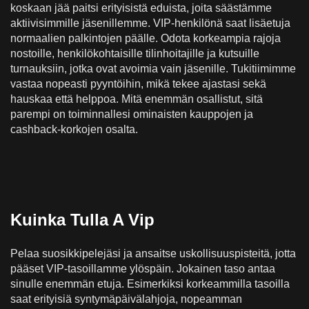
koskaan jää paitsi erityisistä eduista, joita säästämme
aktiivisimmille jäsenillemme. VIP-henkilönä saat lisäetuja
normaalien palkintojen päälle. Odota korkeampia rajoja
nostoille, henkilökohtaisille tilinhoitajille ja kutsuille
turnauksiin, jotka ovat avoimia vain jäsenille. Tukitiimimme
vastaa nopeasti pyyntöihin, mikä tekee ajastasi sekä
hauskaa että helppoa. Mitä enemmän osallistut, sitä
parempi on toiminnallesi ominaisten kauppojen ja
cashback-korkojen osalta.
Kuinka Tulla A Vip
Pelaa suosikkipelejäsi ja ansaitse uskollisuuspisteitä, jotta
pääset VIP-tasoillamme ylöspäin. Jokainen taso antaa
sinulle enemmän etuja. Esimerkiksi korkeammilla tasoilla
saat erityisiä syntymäpäivälahjoja, nopeamman