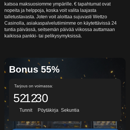
katsoa maksuosiomme ympärille. € tapahtumat ovat
nopeita ja helppoja, koska voit valita laajasta
talletustavasta. Joten voit aloittaa sujuvasti Wettzo
Casinolla, asiakaspalvelutiimimme on käytettävissä 24
tuntia päivässä, seitsemän päivää viikossa auttamaan
kaikissa pankki- tai pelikysymyksissä.
Bonus 55%
Tarjous on voimassa:
52
12
29
Tunnit
Pöytäkirja
Sekuntia