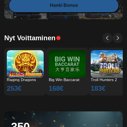
Hanki Bonus
Nyt Voittaminen
Raging Dragons
Big Win Baccarat
Troll Hunters 2
253€
168€
183€
350