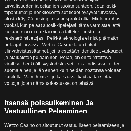
turvallisuuden ja pelaajien suojan suhteen. Jotta kaikki
tapahtumat ja henkilökohtaiset tiedot pysyvät turvassa,
alusta käyttää uusimpia salausprotokollia. Mielenrauhasi
vuoksi, kun pelaat suosikkipelejäsi, tämä varmistaa, että
kukaan muu ei näe tai muuta talletus, nosto- tai
rekisteröintitietojasi. Pelkkä teknologia ei riitä pitämään
pelaajat turvassa. Wettzo Casinolla on tiukat
tilinvahvistussäännöt, joilla estetään identiteettivarkaudet
ja alaikäisten pelaaminen. Pelaajien on toimitettava
viralliset henkilöllisyystodistukset, jotka todistavat niiden
suomalainen ja iän ennen kuin heidän nostonsa voidaan
käsitellä. Vain ihmiset, jotka saavat käyttää tai siirtää
voittoja, joten nämä tarkastukset on tehtävä.
Itsensä poissulkeminen Ja
Vastuullinen Pelaaminen
Wettzo Casino on sitoutunut vastuulliseen pelaamiseen ja