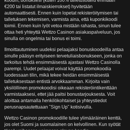
koodin, bonuksesi (kuten 100% talletusottelu enintään
€200 tai listatut ilmaiskierrokset) hyvitetään
automaattisesti. Ennen kuin lopetat rekisteröitymisen tai
talletuksen tekemisen, varmista aina, että kuponkikoodi
toimii. Ennen kuin lyöt vetoa mistään rahasta, sinun tulee
ottaa heti yhteyttä Wettzo Casinon asiakaspalveluun, jos
sinulla on ongelmia tai bonus ei toimi.
Ilmoittautuminen uudeksi pelaajaksi bonuskoodeilla antaa
sinulle pääsyn erityiseen tervetuliaisbonukseen, jonka on
tarkoitus tehdä ensimmäisestä ajastasi Wettzo Casinolla
parempi. Uudet pelaajat voivat käyttää promokoodia
luodessaan tilin, mikä tekee heidän ensimmäisestä
talletuksestaan entistä arvokkaamman. Kirjoita vain
yksilöllinen promokoodisi oikeaan rekisteröintikenttään
varmistaaksesi, ettet jää paitsi bonustarjouksesta. Voit
aloittaa antamalla henkilökohtaiset ja yhteystiedot
perusnapsautettuaan "Sign Up" kotisivulla.
Wettzo Casinon promokoodille tulee ylimääräinen kenttä,
jos olet Suomi ja suomalainen on kelvollinen. Kun syötät