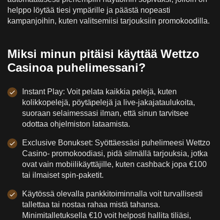
helppo löytää tiesi ympärille ja päästä nopeasti
kampanjoihin, kuten valitsemiisi tarjouksiin promokoodilla.
Miksi minun pitäisi käyttää Wettzo
Casinoa puhelimessani?
Instant Play: Voit pelata kaikkia pelejä, kuten
kolikkopelejä, pöytäpelejä ja live-jakajataulukoita,
suoraan selaimessasi ilman, että sinun tarvitsee
odottaa ohjelmiston lataamista.
Exclusive Bonukset: Syöttäessäsi puhelimeesi Wettzo
Casino- promokoodiasi, pidä silmällä tarjouksia, jotka
ovat vain mobiilikäyttäjille, kuten cashback jopa €100
tai ilmaiset spin-paketit.
Käytössä olevalla pankkitoiminnalla voit turvallisesti
tallettaa tai nostaa rahaa mistä tahansa.
Minimitalletuksella €10 voit helposti hallita tiliäsi,