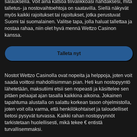
salauksella. Voit aina katsoa tilivalikkoasi nähdäksesi, mitä
talletus- ja nostovaihtoehtoja on saatavilla. Siellä näkyvät
myös kaikki rajoitukset tai rajoitukset, jotka perustuvat
Suomi tai suomalainen. Valitse tapa, jolla haluat tallettaa ja
nostaa rahaa, niin olet hyvä mennä Wettzo Casinon
kanssa.
Talleta nyt
Nostot Wettzo Casinolla ovat nopeita ja helppoja, joten voit
saada voittosi mahdollisimman pian. Heti kun nostopyyntö
lähetetään, maksutiimi etsii sen nopeasti ja käsittelee sen
pitäen pelaajat ajan tasalla kaikkina aikoina. Jokainen
tapahtuma alustalla on salattu korkean tason ohjelmistolla,
joten voit olla varma, että henkilökohtaiset ja taloudelliset
tietosi pysyvät turvassa. Kaikki rahan nostopyynnöt
tarkistetaan huolellisesti, mikä tekee € entistä
turvallisemmaksi.