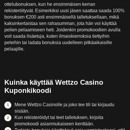
ottelubonuksen, kun he ensimmäisen kerran
rekisteröityvät. Esimerkiksi uusi jäsen saattaa saada 100%
bonuksen €200 asti ensimmäisellä talletuksellaan, mikä
kaksinkertaistaa sen rahasumman, jota hän voi käyttää
pelien pelaamiseen heti. Joidenkin promokoodien avulla
voit saada lisäetuja, kuten ilmaiskierroksia tiettyihin
peleihin tai ladata bonuksia uudelleen pitkäaikaisille
pelaajille.
Kuinka käyttää Wettzo Casino
Kuponkikoodi
Mene Wettzo Casinolle ja joko tee tili tai kirjaudu
sisään.
Kun rekisteröidyt tai teet talletuksen, kirjoita
promokoodi asianmukaiseen kenttään.