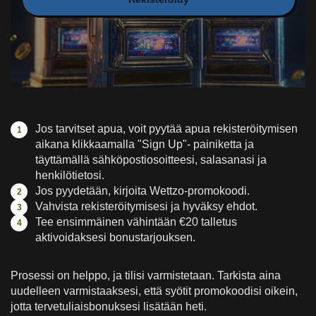
Jos tarvitset apua, voit pyytää apua rekisteröitymisen
aikana klikkaamalla "Sign Up"- painiketta ja
täyttämällä sähköpostiosoitteesi, salasanasi ja
henkilötietosi.
Jos pyydetään, kirjoita Wettzo-promokoodi.
Vahvista rekisteröitymisesi ja hyväksy ehdot.
Tee ensimmäinen vähintään €20 talletus
aktivoidaksesi bonustarjouksen.
Prosessi on helppo, ja tilisi varmistetaan. Tarkista aina
uudelleen varmistaaksesi, että syötit promokoodisi oikein,
jotta tervetuliaisbonuksesi lisätään heti.