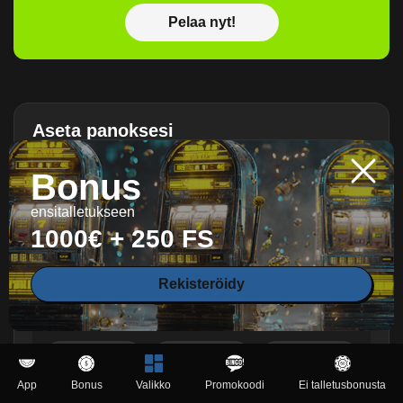
Pelaa nyt!
Aseta panoksesi
Bonus
ensitalletukseen
Kaikki
1000€ + 250 FS
Rekisteröidy
06.08.2026
23:10
Leicester City
Piirrä
Crystal Palace
2.3
3.65
2.65
App
Bonus
Valikko
Promokoodi
Ei talletusbonusta