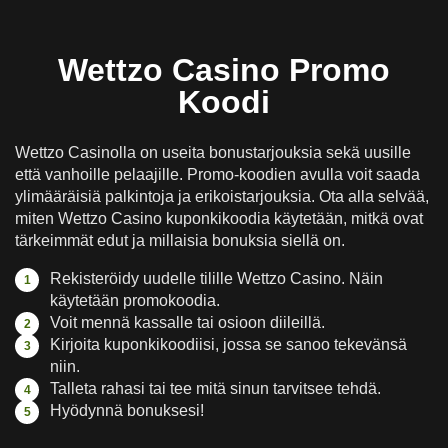
Wettzo Casino Promo
Koodi
Wettzo Casinolla on useita bonustarjouksia sekä uusille
että vanhoille pelaajille. Promo-koodien avulla voit saada
ylimääräisiä palkintoja ja erikoistarjouksia. Ota alla selvää,
miten Wettzo Casino kuponkikoodia käytetään, mitkä ovat
tärkeimmät edut ja millaisia bonuksia siellä on.
Rekisteröidy uudelle tilille Wettzo Casino. Näin
käytetään promokoodia.
Voit mennä kassalle tai osioon diileillä.
Kirjoita kuponkikoodiisi, jossa se sanoo tekevänsä
niin.
Talleta rahasi tai tee mitä sinun tarvitsee tehdä.
Hyödynnä bonuksesi!