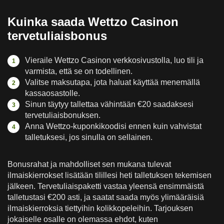
Kuinka saada Wettzo Casinon
tervetuliaisbonus
Vieraile Wettzo Casinon verkkosivustolla, luo tili ja
varmista, että se on todellinen.
Valitse maksutapa, jota haluat käyttää menemällä
kassaosastolle.
Sinun täytyy tallettaa vähintään €20 saadaksesi
tervetuliaisbonuksen.
Anna Wettzo-kuponkikoodisi ennen kuin vahvistat
talletuksesi, jos sinulla on sellainen.
Bonusrahat ja mahdolliset sen mukana tulevat
ilmaiskierrokset lisätään tilillesi heti talletuksen tekemisen
jälkeen. Tervetuliaispaketti vastaa yleensä ensimmäistä
talletustasi €200 asti, ja saatat saada myös ylimääräisiä
ilmaiskierroksia tiettyihin kolikkopeleihin. Tarjouksen
jokaiselle osalle on olemassa ehdot, kuten