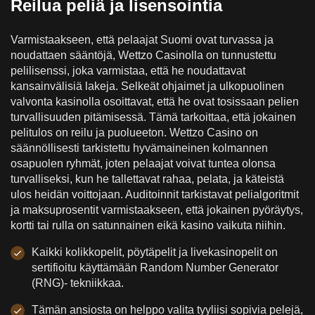
Reilua peliä ja lisensointia
Varmistaakseen, että pelaajat Suomi ovat turvassa ja
noudattaen sääntöjä, Wettzo Casinolla on tunnustettu
pelilisenssi, joka varmistaa, että he noudattavat
kansainvälisiä lakeja. Selkeät ohjaimet ja ulkopuolinen
valvonta kasinolla osoittavat, että he ovat tosissaan pelien
turvallisuuden pitämisessä. Tämä tarkoittaa, että jokainen
pelitulos on reilu ja puolueeton. Wettzo Casino on
säännöllisesti tarkistettu hyvämaineinen kolmannen
osapuolen ryhmät, joten pelaajat voivat tuntea olonsa
turvalliseksi, kun he tallettavat rahaa, pelata, ja käteistä
ulos heidän voittojaan. Auditoinnit tarkistavat pelialgoritmit
ja maksuprosentit varmistaakseen, että jokainen pyöräytys,
kortti tai rulla on satunnainen eikä kasino vaikuta niihin.
Kaikki kolikkopelit, pöytäpelit ja livekasinopelit on
sertifioitu käyttämään Random Number Generator
(RNG)- tekniikkaa.
Tämän ansiosta on helppo valita tyyliisi sopivia pelejä,