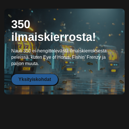
350
ilmaiskierrosta!
Nauti 350 ei-hengittelevästä ilmaiskierroksesta
peleissä, kuten Eye of Horus, Fishin’ Frenzy ja
paljon muuta.
Yksityiskohdat