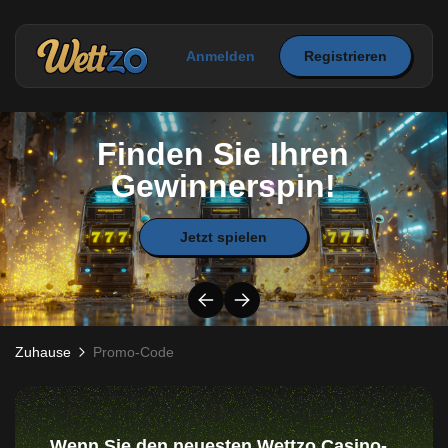
Anmelden
Registrieren
Finden Sie Ihren
Gewinnerspin!
Jetzt spielen
Zuhause
Promo-Code
Wenn Sie den neuesten Wettzo Casino-