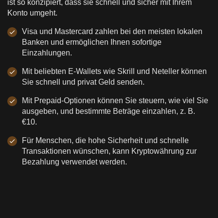
ist so konzipiert, dass sie schnell und sicher mit Ihrem
Konto umgeht.
Visa und Mastercard zahlen bei den meisten lokalen
Banken und ermöglichen Ihnen sofortige
Einzahlungen.
Mit beliebten E-Wallets wie Skrill und Neteller können
Sie schnell und privat Geld senden.
Mit Prepaid-Optionen können Sie steuern, wie viel Sie
ausgeben, und bestimmte Beträge einzahlen, z. B.
€10.
Für Menschen, die hohe Sicherheit und schnelle
Transaktionen wünschen, kann Kryptowährung zur
Bezahlung verwendet werden.