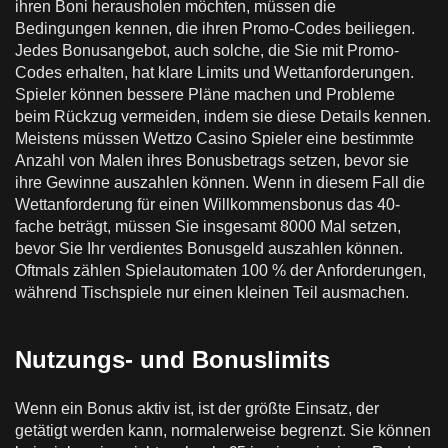
ihren Boni herausholen möchten, müssen die
Bedingungen kennen, die ihren Promo-Codes beiliegen.
Jedes Bonusangebot, auch solche, die Sie mit Promo-
Codes erhalten, hat klare Limits und Wettanforderungen.
Spieler können bessere Pläne machen und Probleme
beim Rückzug vermeiden, indem sie diese Details kennen.
Meistens müssen Wettzo Casino Spieler eine bestimmte
Anzahl von Malen ihres Bonusbetrags setzen, bevor sie
ihre Gewinne auszahlen können. Wenn in diesem Fall die
Wettanforderung für einen Willkommensbonus das 40-
fache beträgt, müssen Sie insgesamt 8000 Mal setzen,
bevor Sie Ihr verdientes Bonusgeld auszahlen können.
Oftmals zählen Spielautomaten 100 % der Anforderungen,
während Tischspiele nur einen kleinen Teil ausmachen.
Nutzungs- und Bonuslimits
Wenn ein Bonus aktiv ist, ist der größte Einsatz, der
getätigt werden kann, normalerweise begrenzt. Sie können