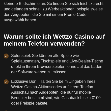
kleinere Bildschirme an. So finden Sie sich leicht zurecht
und gelangen schnell zu Werbeaktionen, beispielsweise
den Angeboten, die Sie mit einem Promo-Code
ausgewählt haben.
Warum sollte ich Wettzo Casino auf
meinem Telefon verwenden?
Sofortspiel: Sie können alle Spiele wie
Spielautomaten, Tischspiele und Live-Dealer-Tische
direkt in Ihrem Browser spielen, ohne auf das Laden
der Software warten zu müssen.
Exklusive Boni: Halten Sie beim Eingeben Ihres
Wettzo Casino-Aktionscodes auf Ihrem Telefon
Ausschau nach Angeboten, die nur für mobile
Benutzer bestimmt sind, wie Cashback bis zu €100
oder Freispielpakete.