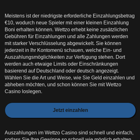
Meistens ist der niedrigste erforderliche Einzahlungsbetrag
€10, wodurch neue Spieler mit einer kleinen Einzahlung
Boni erhalten können. Wettzo erhebt keine zusätzlichen
Gebühren für Einzahlungen und alle Zahlungen werden
mit starker Verschlüsselung abgewickelt. Sie können
jederzeit in Ihr Kontomenü schauen, welche Ein- und
Auszahlungsmöglichkeiten zur Verfügung stehen. Dort
werden auch etwaige Limits oder Einschränkungen
basierend auf Deutschland oder deutsch angezeigt.
Wählen Sie die Art und Weise, wie Sie Geld einzahlen und
abheben möchten, und schon können Sie mit Wettzo
Casino loslegen.
Jetzt einzahlen
Auszahlungen im Wettzo Casino sind schnell und einfach,
sodass Sie Ihre Gewinne so schnell wie möglich erhalten