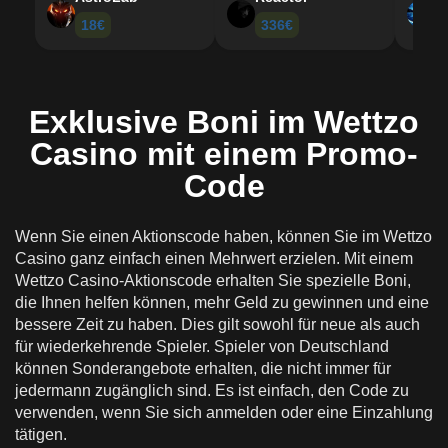
Fair Play und Lizenzierung
18€
336€
Wettzo Casino Promo-Code
Es gibt verschiedene Arten von Boni im Wettzo
Casino
Exklusive Boni im Wettzo
Casino mit einem Promo-
Code
Wenn Sie einen Aktionscode haben, können Sie im Wettzo
Casino ganz einfach einen Mehrwert erzielen. Mit einem
Wettzo Casino-Aktionscode erhalten Sie spezielle Boni,
die Ihnen helfen können, mehr Geld zu gewinnen und eine
bessere Zeit zu haben. Dies gilt sowohl für neue als auch
für wiederkehrende Spieler. Spieler von Deutschland
können Sonderangebote erhalten, die nicht immer für
jedermann zugänglich sind. Es ist einfach, den Code zu
verwenden, wenn Sie sich anmelden oder eine Einzahlung
tätigen.