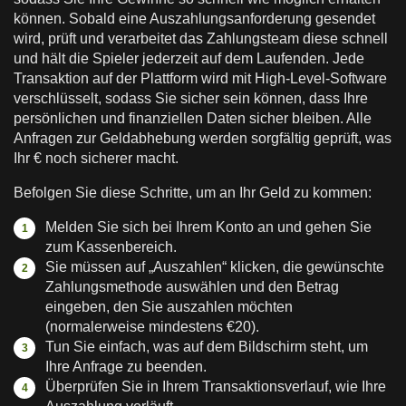
können. Sobald eine Auszahlungsanforderung gesendet
wird, prüft und verarbeitet das Zahlungsteam diese schnell
und hält die Spieler jederzeit auf dem Laufenden. Jede
Transaktion auf der Plattform wird mit High-Level-Software
verschlüsselt, sodass Sie sicher sein können, dass Ihre
persönlichen und finanziellen Daten sicher bleiben. Alle
Anfragen zur Geldabhebung werden sorgfältig geprüft, was
Ihr € noch sicherer macht.
Befolgen Sie diese Schritte, um an Ihr Geld zu kommen:
Melden Sie sich bei Ihrem Konto an und gehen Sie
zum Kassenbereich.
Sie müssen auf „Auszahlen“ klicken, die gewünschte
Zahlungsmethode auswählen und den Betrag
eingeben, den Sie auszahlen möchten
(normalerweise mindestens €20).
Tun Sie einfach, was auf dem Bildschirm steht, um
Ihre Anfrage zu beenden.
Überprüfen Sie in Ihrem Transaktionsverlauf, wie Ihre