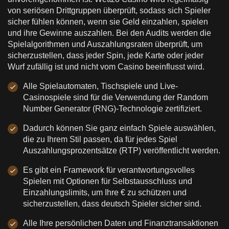
von seriösen Drittgruppen überprüft, sodass sich Spieler
sicher fühlen können, wenn sie Geld einzahlen, spielen
und ihre Gewinne auszahlen. Bei den Audits werden die
Spielalgorithmen und Auszahlungsraten überprüft, um
sicherzustellen, dass jeder Spin, jede Karte oder jeder
Wurf zufällig ist und nicht vom Casino beeinflusst wird.
Alle Spielautomaten, Tischspiele und Live-
Casinospiele sind für die Verwendung der Random
Number Generator (RNG)-Technologie zertifiziert.
Dadurch können Sie ganz einfach Spiele auswählen,
die zu Ihrem Stil passen, da für jedes Spiel
Auszahlungsprozentsätze (RTP) veröffentlicht werden.
Es gibt ein Framework für verantwortungsvolles
Spielen mit Optionen für Selbstausschluss und
Einzahlungslimits, um Ihre € zu schützen und
sicherzustellen, dass deutsch Spieler sicher sind.
Alle Ihre persönlichen Daten und Finanztransaktionen