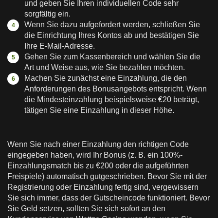
und geben Sie Ihren individuellen Code sehr
sorgfältig ein.
Wenn Sie dazu aufgefordert werden, schließen Sie
die Einrichtung Ihres Kontos ab und bestätigen Sie
Ihre E-Mail-Adresse.
Gehen Sie zum Kassenbereich und wählen Sie die
Art und Weise aus, wie Sie bezahlen möchten.
Machen Sie zunächst eine Einzahlung, die den
Anforderungen des Bonusangebots entspricht. Wenn
die Mindesteinzahlung beispielsweise €20 beträgt,
tätigen Sie eine Einzahlung in dieser Höhe.
Wenn Sie nach einer Einzahlung den richtigen Code
eingegeben haben, wird Ihr Bonus (z. B. ein 100%-
Einzahlungsmatch bis zu €200 oder die aufgeführten
Freispiele) automatisch gutgeschrieben. Bevor Sie mit der
Registrierung oder Einzahlung fertig sind, vergewissern
Sie sich immer, dass der Gutscheincode funktioniert. Bevor
Sie Geld setzen, sollten Sie sich sofort an den