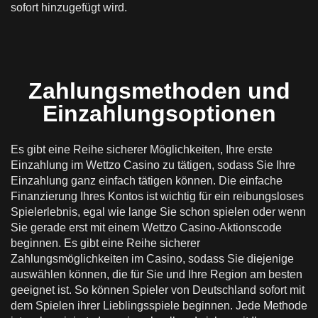
sofort hinzugefügt wird.
Zahlungsmethoden und
Einzahlungsoptionen
Es gibt eine Reihe sicherer Möglichkeiten, Ihre erste
Einzahlung im Wettzo Casino zu tätigen, sodass Sie Ihre
Einzahlung ganz einfach tätigen können. Die einfache
Finanzierung Ihres Kontos ist wichtig für ein reibungsloses
Spielerlebnis, egal wie lange Sie schon spielen oder wenn
Sie gerade erst mit einem Wettzo Casino-Aktionscode
beginnen. Es gibt eine Reihe sicherer
Zahlungsmöglichkeiten im Casino, sodass Sie diejenige
auswählen können, die für Sie und Ihre Region am besten
geeignet ist. So können Spieler von Deutschland sofort mit
dem Spielen ihrer Lieblingsspiele beginnen. Jede Methode