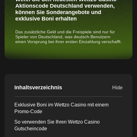
Aktionscode Deutschland verwenden,
können Sie Sonderangebote und
exklusive Boni erhalten
Das zusätzliche Geld und die Freispiele sind nur für
Spieler von Deutschland, was deutsch-Benutzern
einen Vorsprung bei ihrer ersten Einzahlung verschafft.
Inhaltsverzeichnis
Hide
Exklusive Boni im Wettzo Casino mit einem
Promo-Code
So verwenden Sie Ihren Wettzo Casino
Gutscheincode