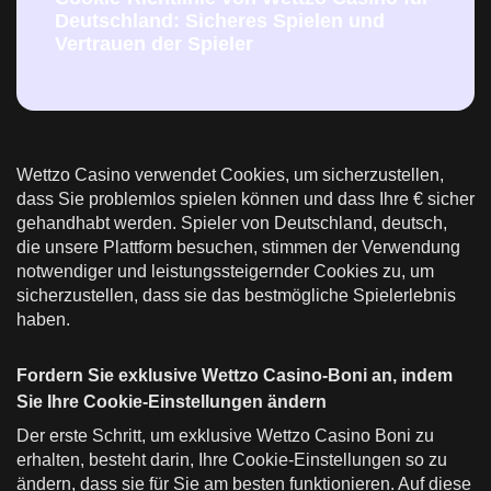
Deutschland: Sicheres Spielen und
Vertrauen der Spieler
Wettzo Casino verwendet Cookies, um sicherzustellen,
dass Sie problemlos spielen können und dass Ihre € sicher
gehandhabt werden. Spieler von Deutschland, deutsch,
die unsere Plattform besuchen, stimmen der Verwendung
notwendiger und leistungssteigernder Cookies zu, um
sicherzustellen, dass sie das bestmögliche Spielerlebnis
haben.
Fordern Sie exklusive Wettzo Casino-Boni an, indem
Sie Ihre Cookie-Einstellungen ändern
Der erste Schritt, um exklusive Wettzo Casino Boni zu
erhalten, besteht darin, Ihre Cookie-Einstellungen so zu
ändern, dass sie für Sie am besten funktionieren. Auf diese