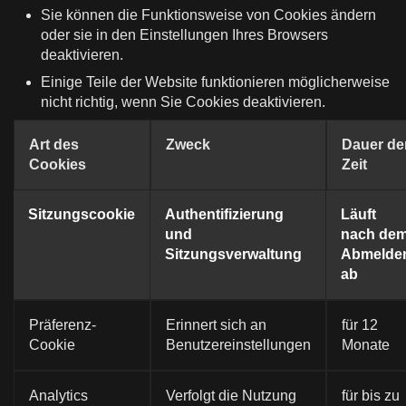
Sie können die Funktionsweise von Cookies ändern
oder sie in den Einstellungen Ihres Browsers
deaktivieren.
Einige Teile der Website funktionieren möglicherweise
nicht richtig, wenn Sie Cookies deaktivieren.
Art des
Zweck
Dauer de
Cookies
Zeit
Sitzungscookie
Authentifizierung
Läuft
und
nach de
Sitzungsverwaltung
Abmelde
ab
Präferenz-
Erinnert sich an
für 12
Cookie
Benutzereinstellungen
Monate
Analytics
Verfolgt die Nutzung
für bis zu