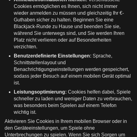
Cookies ermöglichen es Ihnen, sich nicht immer
wieder anmelden zu müssen und gleichzeitig Ihr €-
Guthaben sicher zu halten. Beginnen Sie eine
Blackjack-Runde zu Hause und beenden Sie sie,
während Sie unterwegs sind, und Sie werden Ihren
Platz nicht verlieren oder auf Besonderheiten
verzichten.
Benutzerdefinierte Einstellungen:
Sprache,
Schnittstellenlayout und
Benachrichtigungseinstellungen werden gespeichert,
sodass jeder Besuch auf einem mobilen Gerät optimal
ist.
Leistungsoptimierung:
Cookies helfen dabei, Spiele
schneller zu laden und weniger Daten zu verbrauchen,
was besonders beim Spielen auf einem Telefon
wichtig ist.
Aktivieren Sie Cookies in Ihrem mobilen Browser oder in
den Geräteeinstellungen, um Spiele ohne
Unterbrechungen zu spielen. Wenn Sie sich Sorgen um