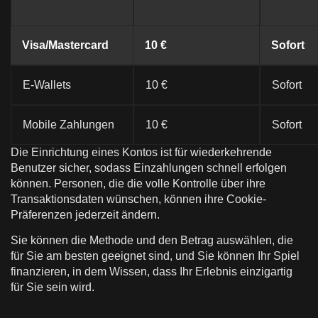
Visa/Mastercard
10 €
Sofort
E-Wallets
10 €
Sofort
Mobile Zahlungen
10 €
Sofort
Die Einrichtung eines Kontos ist für wiederkehrende
Benutzer sicher, sodass Einzahlungen schnell erfolgen
können. Personen, die die volle Kontrolle über ihre
Transaktionsdaten wünschen, können ihre Cookie-
Präferenzen jederzeit ändern.
Sie können die Methode und den Betrag auswählen, die
für Sie am besten geeignet sind, und Sie können Ihr Spiel
finanzieren, in dem Wissen, dass Ihr Erlebnis einzigartig
für Sie sein wird.