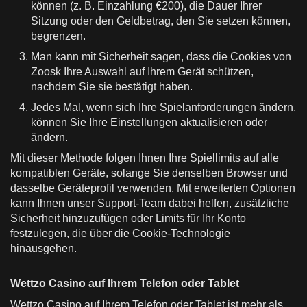
können (z. B. Einzahlung €200), die Dauer Ihrer
Sitzung oder den Geldbetrag, den Sie setzen können,
begrenzen.
Man kann mit Sicherheit sagen, dass die Cookies von
Zoosk Ihre Auswahl auf Ihrem Gerät schützen,
nachdem Sie sie bestätigt haben.
Jedes Mal, wenn sich Ihre Spielanforderungen ändern,
können Sie Ihre Einstellungen aktualisieren oder
ändern.
Mit dieser Methode folgen Ihnen Ihre Spiellimits auf alle
kompatiblen Geräte, solange Sie denselben Browser und
dasselbe Geräteprofil verwenden. Mit erweiterten Optionen
kann Ihnen unser Support-Team dabei helfen, zusätzliche
Sicherheit hinzuzufügen oder Limits für Ihr Konto
festzulegen, die über die Cookie-Technologie
hinausgehen.
Wettzo Casino auf Ihrem Telefon oder Tablet
Wettzo Casino auf Ihrem Telefon oder Tablet ist mehr als