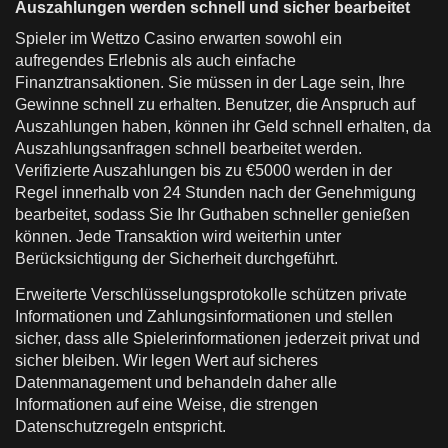
Auszahlungen werden schnell und sicher bearbeitet
Spieler im Wettzo Casino erwarten sowohl ein
aufregendes Erlebnis als auch einfache
Finanztransaktionen. Sie müssen in der Lage sein, Ihre
Gewinne schnell zu erhalten. Benutzer, die Anspruch auf
Auszahlungen haben, können ihr Geld schnell erhalten, da
Auszahlungsanfragen schnell bearbeitet werden.
Verifizierte Auszahlungen bis zu €5000 werden in der
Regel innerhalb von 24 Stunden nach der Genehmigung
bearbeitet, sodass Sie Ihr Guthaben schneller genießen
können. Jede Transaktion wird weiterhin unter
Berücksichtigung der Sicherheit durchgeführt.
Erweiterte Verschlüsselungsprotokolle schützen private
Informationen und Zahlungsinformationen und stellen
sicher, dass alle Spielerinformationen jederzeit privat und
sicher bleiben. Wir legen Wert auf sicheres
Datenmanagement und behandeln daher alle
Informationen auf eine Weise, die strengen
Datenschutzregeln entspricht.