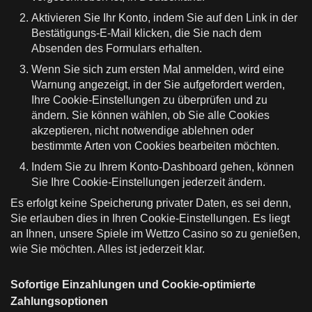
Aktivieren Sie Ihr Konto, indem Sie auf den Link in der
Bestätigungs-E-Mail klicken, die Sie nach dem
Absenden des Formulars erhalten.
Wenn Sie sich zum ersten Mal anmelden, wird eine
Warnung angezeigt, in der Sie aufgefordert werden,
Ihre Cookie-Einstellungen zu überprüfen und zu
ändern. Sie können wählen, ob Sie alle Cookies
akzeptieren, nicht notwendige ablehnen oder
bestimmte Arten von Cookies bearbeiten möchten.
Indem Sie zu Ihrem Konto-Dashboard gehen, können
Sie Ihre Cookie-Einstellungen jederzeit ändern.
Es erfolgt keine Speicherung privater Daten, es sei denn,
Sie erlauben dies in Ihren Cookie-Einstellungen. Es liegt
an Ihnen, unsere Spiele im Wettzo Casino so zu genießen,
wie Sie möchten. Alles ist jederzeit klar.
Sofortige Einzahlungen und Cookie-optimierte
Zahlungsoptionen