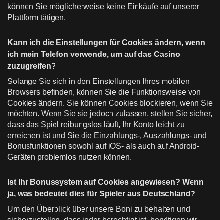
können Sie möglicherweise keine Einkäufe auf unserer
Plattform tätigen.
Kann ich die Einstellungen für Cookies ändern, wenn
ich mein Telefon verwende, um auf das Casino
zuzugreifen?
Solange Sie sich in den Einstellungen Ihres mobilen
Browsers befinden, können Sie die Funktionsweise von
Cookies ändern. Sie können Cookies blockieren, wenn Sie
möchten. Wenn Sie sie jedoch zulassen, stellen Sie sicher,
dass das Spiel reibungslos läuft, Ihr Konto leicht zu
erreichen ist und Sie die Einzahlungs-, Auszahlungs- und
Bonusfunktionen sowohl auf iOS- als auch auf Android-
Geräten problemlos nutzen können.
Ist Ihr Bonussystem auf Cookies angewiesen? Wenn
ja, was bedeutet dies für Spieler aus Deutschland?
Um den Überblick über unsere Boni zu behalten und
sicherzustellen, dass jeder berechtigt ist, benötigen wir