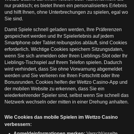
nur praktisch; es bietet Ihnen ein personalisiertes Erlebnis
und hilft Ihnen, ohne Unterbrechungen zu spielen, egal wo
Sie sind.
Damit Spiele schnell geladen werden, Ihre Präferenzen
gespeichert werden und Ihr Spielerlebnis auf jedem
Smartphone oder Tablet reibungslos abläuft, sind Cookies
erforderlich. Wichtige Cookies speichern Sitzungsdaten,
wenn Sie sich anmelden oder Ihren Lieblings-Slot oder Ihr
Lieblings-Tischspiel auf Ihrem Telefon spielen. Dadurch
wird verhindert, dass Sie ohne Vorwarnung abgemeldet
werden und Sie verlieren nie Ihren Fortschritt oder Ihre
Bonusrunden. Cookies helfen der Wettzo Casino-App und
der mobilen Website zu erkennen, dass Sie ein
wiederkehrender Spieler sind, selbst wenn Sie schnell das
Netzwerk wechseln oder mitten in einer Drehung anhalten.
Wie Cookies das mobile Spielen im Wettzo Casino
verbessern:
Anmeldeinformationen merken:
Verschlüsselte