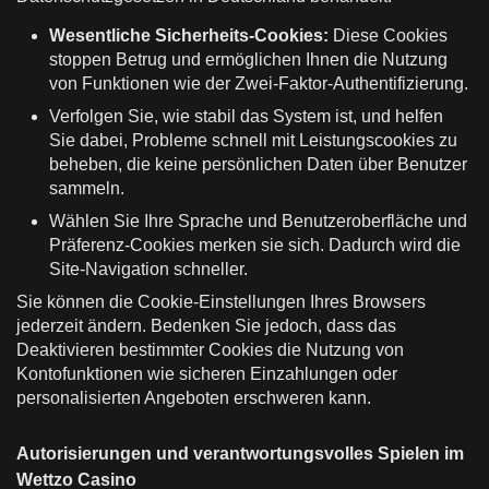
Wesentliche Sicherheits-Cookies:
Diese Cookies
stoppen Betrug und ermöglichen Ihnen die Nutzung
von Funktionen wie der Zwei-Faktor-Authentifizierung.
Verfolgen Sie, wie stabil das System ist, und helfen
Sie dabei, Probleme schnell mit Leistungscookies zu
beheben, die keine persönlichen Daten über Benutzer
sammeln.
Wählen Sie Ihre Sprache und Benutzeroberfläche und
Präferenz-Cookies merken sie sich. Dadurch wird die
Site-Navigation schneller.
Sie können die Cookie-Einstellungen Ihres Browsers
jederzeit ändern. Bedenken Sie jedoch, dass das
Deaktivieren bestimmter Cookies die Nutzung von
Kontofunktionen wie sicheren Einzahlungen oder
personalisierten Angeboten erschweren kann.
Autorisierungen und verantwortungsvolles Spielen im
Wettzo Casino