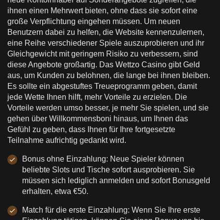
ihnen einen Mehrwert bieten, ohne dass sie sofort eine
große Verpflichtung eingehen müssen. Um neuen
Benutzern dabei zu helfen, die Website kennenzulernen,
eine Reihe verschiedener Spiele auszuprobieren und ihr
Gleichgewicht mit geringem Risiko zu verbessern, sind
diese Angebote großartig. Das Wettzo Casino gibt Geld
aus, um Kunden zu belohnen, die lange bei ihnen bleiben.
Es sollte ein abgestuftes Treueprogramm geben, damit
jede Wette Ihnen hilft, mehr Vorteile zu erzielen. Die
Vorteile werden umso besser, je mehr Sie spielen, und sie
gehen über Willkommensboni hinaus, um Ihnen das
Gefühl zu geben, dass Ihnen für Ihre fortgesetzte
Teilnahme aufrichtig gedankt wird.
Bonus ohne Einzahlung: Neue Spieler können
beliebte Slots und Tische sofort ausprobieren. Sie
müssen sich lediglich anmelden und sofort Bonusgeld
erhalten, etwa €50.
Match für die erste Einzahlung: Wenn Sie Ihre erste