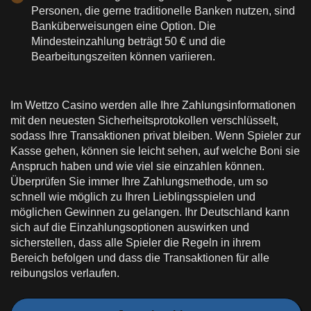
Personen, die gerne traditionelle Banken nutzen, sind
Banküberweisungen eine Option. Die
Mindesteinzahlung beträgt 50 € und die
Bearbeitungszeiten können variieren.
Im Wettzo Casino werden alle Ihre Zahlungsinformationen
mit den neuesten Sicherheitsprotokollen verschlüsselt,
sodass Ihre Transaktionen privat bleiben. Wenn Spieler zur
Kasse gehen, können sie leicht sehen, auf welche Boni sie
Anspruch haben und wie viel sie einzahlen können.
Überprüfen Sie immer Ihre Zahlungsmethode, um so
schnell wie möglich zu Ihren Lieblingsspielen und
möglichen Gewinnen zu gelangen. Ihr Deutschland kann
sich auf die Einzahlungsoptionen auswirken und
sicherstellen, dass alle Spieler die Regeln in ihrem
Bereich befolgen und dass die Transaktionen für alle
reibungslos verlaufen.