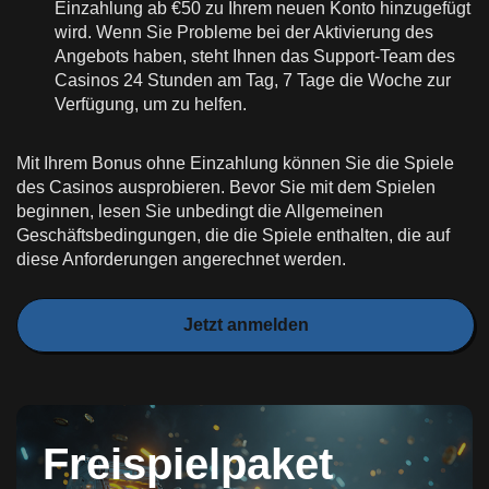
Einzahlung ab €50 zu Ihrem neuen Konto hinzugefügt
wird. Wenn Sie Probleme bei der Aktivierung des
Angebots haben, steht Ihnen das Support-Team des
Casinos 24 Stunden am Tag, 7 Tage die Woche zur
Verfügung, um zu helfen.
Mit Ihrem Bonus ohne Einzahlung können Sie die Spiele
des Casinos ausprobieren. Bevor Sie mit dem Spielen
beginnen, lesen Sie unbedingt die Allgemeinen
Geschäftsbedingungen, die die Spiele enthalten, die auf
diese Anforderungen angerechnet werden.
Jetzt anmelden
Freispielpaket