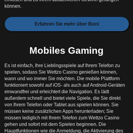
können.
Erfahren Sie mehr über Boni
Mobiles Gaming
Es ist einfach, Ihre Lieblingsspiele auf Ihrem Telefon zu
spielen, sodass Sie Wettzo Casino genießen können,
wann und wo immer Sie möchten. Die mobile Plattform
funktioniert sowohl auf iOS- als auch auf Android-Geräten
einwandfrei und erleichtert die Navigation. Es lädt
außerdem schnell und bietet viele Spiele, die Sie direkt
von Ihrem Telefon oder Tablet aus spielen können. Sie
müssen keine zusätzlichen Apps herunterladen; Sie
müssen lediglich mit Ihrem Telefon zum Wettzo Casino
gehen und sofort mit dem Spielen beginnen. Die
Hauptfunktionen wie die Anmeldung, die Aktivierung des