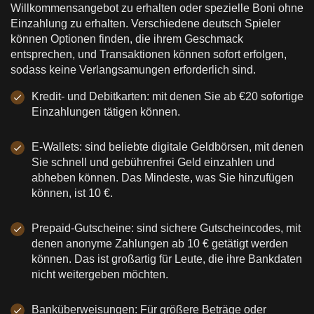
Willkommensangebot zu erhalten oder spezielle Boni ohne
Einzahlung zu erhalten. Verschiedene deutsch Spieler
können Optionen finden, die ihrem Geschmack
entsprechen, und Transaktionen können sofort erfolgen,
sodass keine Verlangsamungen erforderlich sind.
Kredit- und Debitkarten: mit denen Sie ab €20 sofortige
Einzahlungen tätigen können.
E-Wallets: sind beliebte digitale Geldbörsen, mit denen
Sie schnell und gebührenfrei Geld einzahlen und
abheben können. Das Mindeste, was Sie hinzufügen
können, ist 10 €.
Prepaid-Gutscheine: sind sichere Gutscheincodes, mit
denen anonyme Zahlungen ab 10 € getätigt werden
können. Das ist großartig für Leute, die ihre Bankdaten
nicht weitergeben möchten.
Banküberweisungen: Für größere Beträge oder