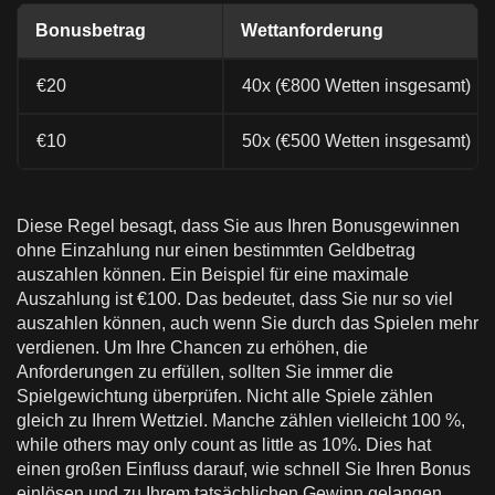
Bonusbetrag
Wettanforderung
€20
40x (€800 Wetten insgesamt)
€10
50x (€500 Wetten insgesamt)
Diese Regel besagt, dass Sie aus Ihren Bonusgewinnen
ohne Einzahlung nur einen bestimmten Geldbetrag
auszahlen können. Ein Beispiel für eine maximale
Auszahlung ist €100. Das bedeutet, dass Sie nur so viel
auszahlen können, auch wenn Sie durch das Spielen mehr
verdienen. Um Ihre Chancen zu erhöhen, die
Anforderungen zu erfüllen, sollten Sie immer die
Spielgewichtung überprüfen. Nicht alle Spiele zählen
gleich zu Ihrem Wettziel. Manche zählen vielleicht 100 %,
while others may only count as little as 10%. Dies hat
einen großen Einfluss darauf, wie schnell Sie Ihren Bonus
einlösen und zu Ihrem tatsächlichen Gewinn gelangen