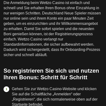
Die Anmeldung beim Wettzo Casino ist einfach und
schnell und Sie erhalten Ihren Bonus ohne Einzahlung in
nur wenigen Schritten. Deutschland Neue Spieler müssen
nur online sein und ihrem Konto ein paar Minuten Zeit
geben, um es einzurichten und ihr Willkommensangebot
zu erhalten. Damit Sie sofort spielen und die neuesten
Boni genießen können, ist der Registrierungsprozess
einfach. Wettzo Casino verlangt nur
Standardinformationen, die sicher aufbewahrt werden.
Dadurch wird sichergestellt, dass Ihr Onboarding-Prozess
sicher und schnell abläuft.
So registrieren Sie sich und nutzen
Ihren Bonus: Schritt für Schritt
Gehen Sie zur Wettzo Casino-Website und klicken
Sie auf die Schaltfläche „Anmelden“ oder
„Registrieren“, die sich normalerweise oben auf der
Startseite befindet.