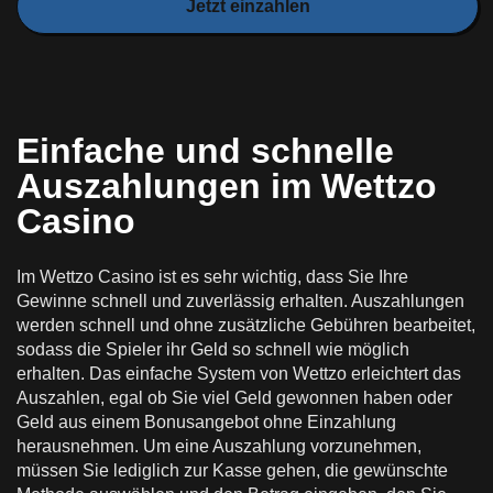
Jetzt einzahlen
Einfache und schnelle
Auszahlungen im Wettzo
Casino
Im Wettzo Casino ist es sehr wichtig, dass Sie Ihre
Gewinne schnell und zuverlässig erhalten. Auszahlungen
werden schnell und ohne zusätzliche Gebühren bearbeitet,
sodass die Spieler ihr Geld so schnell wie möglich
erhalten. Das einfache System von Wettzo erleichtert das
Auszahlen, egal ob Sie viel Geld gewonnen haben oder
Geld aus einem Bonusangebot ohne Einzahlung
herausnehmen. Um eine Auszahlung vorzunehmen,
müssen Sie lediglich zur Kasse gehen, die gewünschte