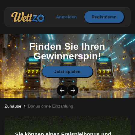
Anmelden
Registrieren
Finden Sie Ihren
Gewinnerspin!
Jetzt spielen
Zuhause
Bonus ohne Einzahlung
Sie können einen Freispielbonus und