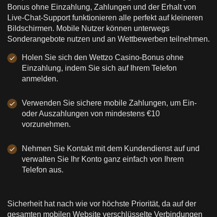
Bonus ohne Einzahlung, Zahlungen und der Erhalt von
Live-Chat-Support funktionieren alle perfekt auf kleineren
Bildschirmen. Mobile Nutzer können unterwegs
Sonderangebote nutzen und an Wettbewerben teilnehmen.
Holen Sie sich den Wettzo Casino-Bonus ohne
Einzahlung, indem Sie sich auf Ihrem Telefon
anmelden.
Verwenden Sie sichere mobile Zahlungen, um Ein-
oder Auszahlungen von mindestens €10
vorzunehmen.
Nehmen Sie Kontakt mit dem Kundendienst auf und
verwalten Sie Ihr Konto ganz einfach von Ihrem
Telefon aus.
Sicherheit hat nach wie vor höchste Priorität, da auf der
gesamten mobilen Website verschlüsselte Verbindungen