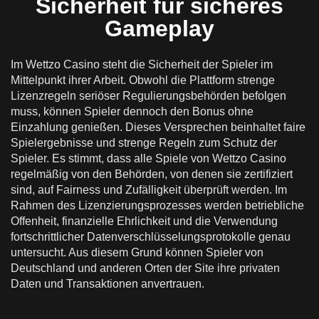
Sicherheit für sicheres
Gameplay
Im Wettzo Casino steht die Sicherheit der Spieler im
Mittelpunkt ihrer Arbeit. Obwohl die Plattform strenge
Lizenzregeln seriöser Regulierungsbehörden befolgen
muss, können Spieler dennoch den Bonus ohne
Einzahlung genießen. Dieses Versprechen beinhaltet faire
Spielergebnisse und strenge Regeln zum Schutz der
Spieler. Es stimmt, dass alle Spiele von Wettzo Casino
regelmäßig von den Behörden, von denen sie zertifiziert
sind, auf Fairness und Zufälligkeit überprüft werden. Im
Rahmen des Lizenzierungsprozesses werden betriebliche
Offenheit, finanzielle Ehrlichkeit und die Verwendung
fortschrittlicher Datenverschlüsselungsprotokolle genau
untersucht. Aus diesem Grund können Spieler von
Deutschland und anderen Orten der Site ihre privaten
Daten und Transaktionen anvertrauen.