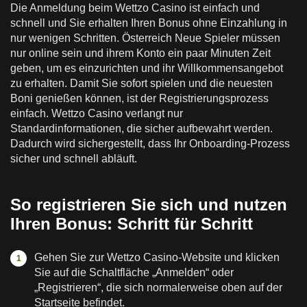
Die Anmeldung beim Wettzo Casino ist einfach und
schnell und Sie erhalten Ihren Bonus ohne Einzahlung in
nur wenigen Schritten. Österreich Neue Spieler müssen
nur online sein und ihrem Konto ein paar Minuten Zeit
geben, um es einzurichten und ihr Willkommensangebot
zu erhalten. Damit Sie sofort spielen und die neuesten
Boni genießen können, ist der Registrierungsprozess
einfach. Wettzo Casino verlangt nur
Standardinformationen, die sicher aufbewahrt werden.
Dadurch wird sichergestellt, dass Ihr Onboarding-Prozess
sicher und schnell abläuft.
So registrieren Sie sich und nutzen
Ihren Bonus: Schritt für Schritt
Gehen Sie zur Wettzo Casino-Website und klicken
Sie auf die Schaltfläche „Anmelden“ oder
„Registrieren“, die sich normalerweise oben auf der
Startseite befindet.