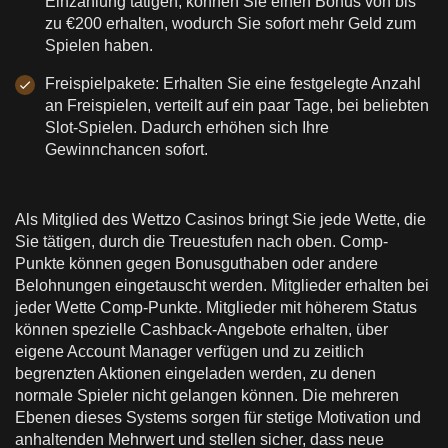
Einzahlung tätigen, können Sie einen Bonus von bis
zu €200 erhalten, wodurch Sie sofort mehr Geld zum
Spielen haben.
Freispielpakete: Erhalten Sie eine festgelegte Anzahl
an Freispielen, verteilt auf ein paar Tage, bei beliebten
Slot-Spielen. Dadurch erhöhen sich Ihre
Gewinnchancen sofort.
Als Mitglied des Wettzo Casinos bringt Sie jede Wette, die
Sie tätigen, durch die Treuestufen nach oben. Comp-
Punkte können gegen Bonusguthaben oder andere
Belohnungen eingetauscht werden. Mitglieder erhalten bei
jeder Wette Comp-Punkte. Mitglieder mit höherem Status
können spezielle Cashback-Angebote erhalten, über
eigene Account Manager verfügen und zu zeitlich
begrenzten Aktionen eingeladen werden, zu denen
normale Spieler nicht gelangen können. Die mehreren
Ebenen dieses Systems sorgen für stetige Motivation und
anhaltenden Mehrwert und stellen sicher, dass neue