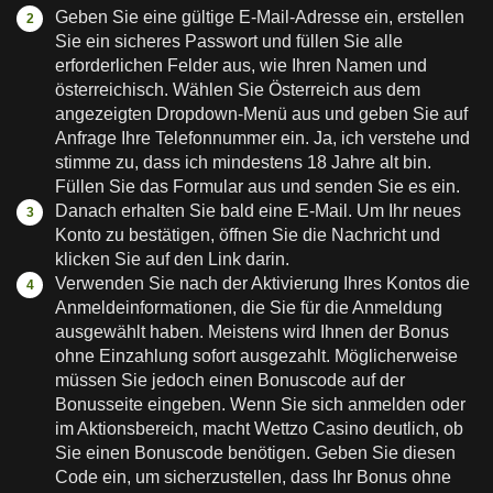
Geben Sie eine gültige E-Mail-Adresse ein, erstellen
Sie ein sicheres Passwort und füllen Sie alle
erforderlichen Felder aus, wie Ihren Namen und
österreichisch. Wählen Sie Österreich aus dem
angezeigten Dropdown-Menü aus und geben Sie auf
Anfrage Ihre Telefonnummer ein. Ja, ich verstehe und
stimme zu, dass ich mindestens 18 Jahre alt bin.
Füllen Sie das Formular aus und senden Sie es ein.
Danach erhalten Sie bald eine E-Mail. Um Ihr neues
Konto zu bestätigen, öffnen Sie die Nachricht und
klicken Sie auf den Link darin.
Verwenden Sie nach der Aktivierung Ihres Kontos die
Anmeldeinformationen, die Sie für die Anmeldung
ausgewählt haben. Meistens wird Ihnen der Bonus
ohne Einzahlung sofort ausgezahlt. Möglicherweise
müssen Sie jedoch einen Bonuscode auf der
Bonusseite eingeben. Wenn Sie sich anmelden oder
im Aktionsbereich, macht Wettzo Casino deutlich, ob
Sie einen Bonuscode benötigen. Geben Sie diesen
Code ein, um sicherzustellen, dass Ihr Bonus ohne