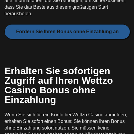
alle Informationen, die Sie benötigen, um sicherzustellen,
dass Sie das Beste aus diesem großartigen Start
herausholen.
Fordern Sie Ihren Bonus ohne Einzahlung an
Erhalten Sie sofortigen
Zugriff auf Ihren Wettzo
Casino Bonus ohne
Einzahlung
Wenn Sie sich für ein Konto bei Wettzo Casino anmelden,
erhalten Sie sofort einen Bonus: Sie können Ihren Bonus
ohne Einzahlung sofort nutzen. Sie müssen keine