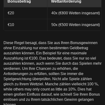
Bonusbetrag
Wettanforderung
€20
40x (€800 Wetten insgesamt)
€10
50x (€500 Wetten insgesamt)
Diese Regel besagt, dass Sie aus Ihren Bonusgewinnen
ohne Einzahlung nur einen bestimmten Geldbetrag
auszahlen können. Ein Beispiel für eine maximale
Auszahlung ist €100. Das bedeutet, dass Sie nur so viel
auszahlen können, auch wenn Sie durch das Spielen mehr
verdienen. Um Ihre Chancen zu erhöhen, die
Anforderungen zu erfüllen, sollten Sie immer die
Spielgewichtung überprüfen. Nicht alle Spiele zählen
gleich zu Ihrem Wettziel. Manche zählen vielleicht 100 %,
while others may only count as little as 10%. Dies hat
einen großen Einfluss darauf, wie schnell Sie Ihren Bonus
einlösen und zu Ihrem tatsächlichen Gewinn gelangen
können.