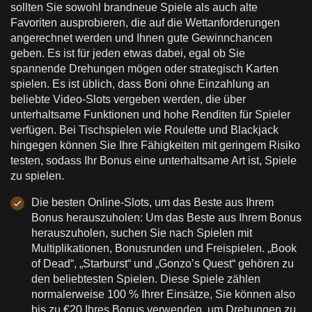
sollten Sie sowohl brandneue Spiele als auch alte
Favoriten ausprobieren, die auf die Wettanforderungen
angerechnet werden und Ihnen gute Gewinnchancen
geben. Es ist für jeden etwas dabei, egal ob Sie
spannende Drehungen mögen oder strategisch Karten
spielen. Es ist üblich, dass Boni ohne Einzahlung an
beliebte Video-Slots vergeben werden, die über
unterhaltsame Funktionen und hohe Renditen für Spieler
verfügen. Bei Tischspielen wie Roulette und Blackjack
hingegen können Sie Ihre Fähigkeiten mit geringem Risiko
testen, sodass Ihr Bonus eine unterhaltsame Art ist, Spiele
zu spielen.
Die besten Online-Slots, um das Beste aus Ihrem
Bonus herauszuholen: Um das Beste aus Ihrem Bonus
herauszuholen, suchen Sie nach Spielen mit
Multiplikationen, Bonusrunden und Freispielen. „Book
of Dead“, „Starburst“ und „Gonzo’s Quest“ gehören zu
den beliebtesten Spielen. Diese Spiele zählen
normalerweise 100 % Ihrer Einsätze, Sie können also
bis zu €20 Ihres Bonus verwenden, um Drehungen zu