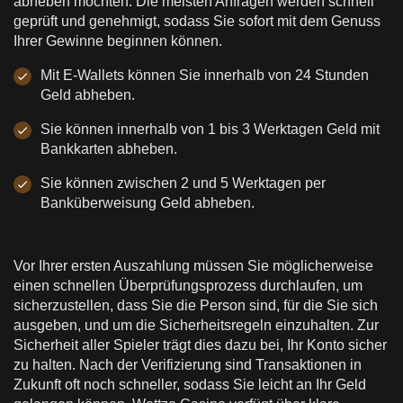
abheben möchten. Die meisten Anfragen werden schnell
geprüft und genehmigt, sodass Sie sofort mit dem Genuss
Ihrer Gewinne beginnen können.
Mit E-Wallets können Sie innerhalb von 24 Stunden
Geld abheben.
Sie können innerhalb von 1 bis 3 Werktagen Geld mit
Bankkarten abheben.
Sie können zwischen 2 und 5 Werktagen per
Banküberweisung Geld abheben.
Vor Ihrer ersten Auszahlung müssen Sie möglicherweise
einen schnellen Überprüfungsprozess durchlaufen, um
sicherzustellen, dass Sie die Person sind, für die Sie sich
ausgeben, und um die Sicherheitsregeln einzuhalten. Zur
Sicherheit aller Spieler trägt dies dazu bei, Ihr Konto sicher
zu halten. Nach der Verifizierung sind Transaktionen in
Zukunft oft noch schneller, sodass Sie leicht an Ihr Geld