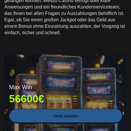
gelangen können. Wettzo Casino verfügt über klare
Anweisungen und ein freundliches Kundenserviceteam,
das Ihnen bei allen Fragen zu Auszahlungen behilflich ist.
Egal, ob Sie einen großen Jackpot oder das Geld aus
einem Bonus ohne Einzahlung auszahlen, der Vorgang ist
einfach, sicher und schnell.
Max Win
56600€
Jetzt spielen