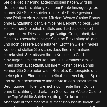
Sie die Registrierung abgeschlossen haben, wird Ihr
Bonus ohne Einzahlung zu Ihrem Konto hinzugefügt. So
können Sie Spiele spielen und echte Preise gewinnen,
ohne Risiken einzugehen. Mit dem Wettzo Casino Bonus
ohne Einzahlung, der Sie mit einer Belohnung begrüßen
soll, können Sie beliebte Slots und Tischspiele sofort
ausprobieren. Dies ist eine großartige Gelegenheit, das
Casino zu besuchen, bevor Sie eine Einzahlung tätigen
und noch bessere Boni erhalten. Eröffnen Sie ein neues
Konto und stellen Sie sicher, dass Ihre Informationen
korrekt sind. Sie müssen Ihrem Konto kein Geld
hinzufügen, um den ersten Bonus zu erhalten; er wird
Ihnen sofort ausgezahlt. Mit Ihrem kostenlosen Bonus
können Sie Spielautomaten, Roulette, Kartenspiele und
mehr spielen. Eine Liste der teilnahmeberechtigten Spiele
und der Mindesteinsätze finden Sie in den spezifischen
Bedingungen. Holen Sie sich noch heute Ihren Bonus
ohne Einzahlung und erfahren Sie, warum Wettzo Casino
eine Top-Wahl für Spieler ist, die große kostenlose
Angebote nutzen möchten. Auf der Bonusseite finden Sie