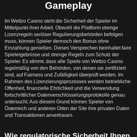
Gameplay
Im Wettzo Casino steht die Sicherheit der Spieler im
Mittelpunkt ihrer Arbeit. Obwohl die Plattform strenge
Lizenzregeln seriöser Regulierungsbehörden befolgen
muss, können Spieler dennoch den Bonus ohne
Einzahlung genießen. Dieses Versprechen beinhaltet faire
Spielergebnisse und strenge Regeln zum Schutz der
Spieler. Es stimmt, dass alle Spiele von Wettzo Casino
regelmäßig von den Behörden, von denen sie zertifiziert
sind, auf Fairness und Zufälligkeit überprüft werden. Im
Rahmen des Lizenzierungsprozesses werden betriebliche
Offenheit, finanzielle Ehrlichkeit und die Verwendung
fortschrittlicher Datenverschlüsselungsprotokolle genau
untersucht. Aus diesem Grund können Spieler von
Österreich und anderen Orten der Site ihre privaten Daten
und Transaktionen anvertrauen.
Wie regulatorische Sicherheit Ihnen