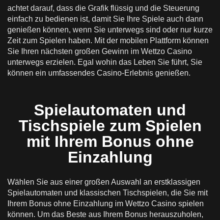
achtet darauf, dass die Grafik flüssig und die Steuerung
einfach zu bedienen ist, damit Sie Ihre Spiele auch dann
genießen können, wenn Sie unterwegs sind oder nur kurze
Zeit zum Spielen haben. Mit der mobilen Plattform können
Sie Ihren nächsten großen Gewinn im Wettzo Casino
unterwegs erzielen. Egal wohin das Leben Sie führt, Sie
können ein umfassendes Casino-Erlebnis genießen.
Spielautomaten und
Tischspiele zum Spielen
mit Ihrem Bonus ohne
Einzahlung
Wählen Sie aus einer großen Auswahl an erstklassigen
Spielautomaten und klassischen Tischspielen, die Sie mit
Ihrem Bonus ohne Einzahlung im Wettzo Casino spielen
können. Um das Beste aus Ihrem Bonus herauszuholen,