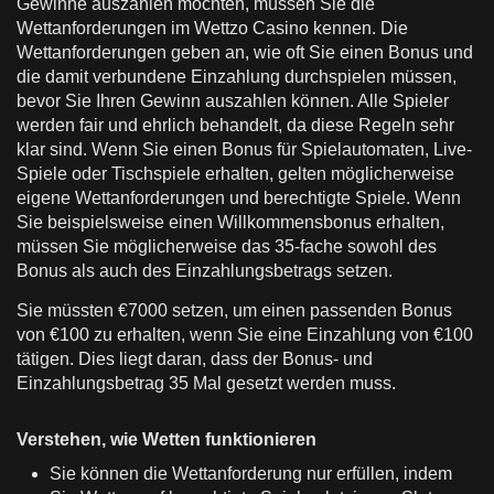
Gewinne auszahlen möchten, müssen Sie die
Wettanforderungen im Wettzo Casino kennen. Die
Wettanforderungen geben an, wie oft Sie einen Bonus und
die damit verbundene Einzahlung durchspielen müssen,
bevor Sie Ihren Gewinn auszahlen können. Alle Spieler
werden fair und ehrlich behandelt, da diese Regeln sehr
klar sind. Wenn Sie einen Bonus für Spielautomaten, Live-
Spiele oder Tischspiele erhalten, gelten möglicherweise
eigene Wettanforderungen und berechtigte Spiele. Wenn
Sie beispielsweise einen Willkommensbonus erhalten,
müssen Sie möglicherweise das 35-fache sowohl des
Bonus als auch des Einzahlungsbetrags setzen.
Sie müssten €7000 setzen, um einen passenden Bonus
von €100 zu erhalten, wenn Sie eine Einzahlung von €100
tätigen. Dies liegt daran, dass der Bonus- und
Einzahlungsbetrag 35 Mal gesetzt werden muss.
Verstehen, wie Wetten funktionieren
Sie können die Wettanforderung nur erfüllen, indem