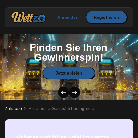
Anmelden
Registrieren
Finden Sie Ihren
Gewinnerspin!
Jetzt spielen
Zuhause
Allgemeine Geschäftsbedingungen
Sicheres und faires Spiel im Wettzo