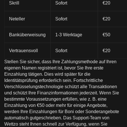
Skrill
Sofort
€20
Neteller
Sofort
€20
Banküberweisung
1-3 Werktage
€50
Vertrauensvoll
Sofort
€20
Stellen Sie sicher, dass Ihre Zahlungsmethode auf Ihren
eigenen Namen registriert ist, bevor Sie Ihre erste
Einzahlung tätigen. Dies wird später für die
Identitätsprüfung erforderlich sein. Fortschrittliche
Verschlüsselungstechnologie schützt alle Transaktionen
und schützt Ihre Finanzinformationen jederzeit. Wenn Sie
bestimmte Voraussetzungen erfüllen, wie z. B. eine
Einzahlung von €50 oder mehr für einige Angebote,
werden Ihre Einzahlungen für Boni oder Sonderangebote
automatisch gutgeschrieben. Das Support-Team von
Wettzo steht Ihnen schnell zur Verfügung, wenn Sie