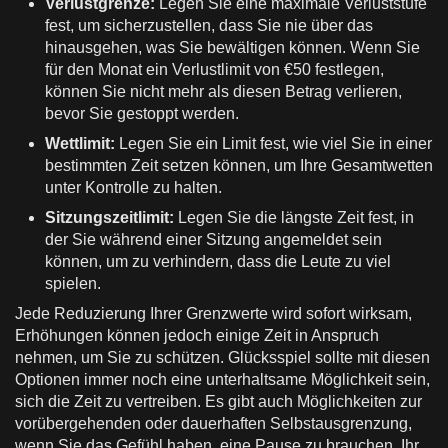
Verlustgrenze:
Legen Sie eine maximale Verluststufe
fest, um sicherzustellen, dass Sie nie über das
hinausgehen, was Sie bewältigen können. Wenn Sie
für den Monat ein Verlustlimit von €50 festlegen,
können Sie nicht mehr als diesen Betrag verlieren,
bevor Sie gestoppt werden.
Wettlimit:
Legen Sie ein Limit fest, wie viel Sie in einer
bestimmten Zeit setzen können, um Ihre Gesamtwetten
unter Kontrolle zu halten.
Sitzungszeitlimit:
Legen Sie die längste Zeit fest, in
der Sie während einer Sitzung angemeldet sein
können, um zu verhindern, dass die Leute zu viel
spielen.
Jede Reduzierung Ihrer Grenzwerte wird sofort wirksam,
Erhöhungen können jedoch einige Zeit in Anspruch
nehmen, um Sie zu schützen. Glücksspiel sollte mit diesen
Optionen immer noch eine unterhaltsame Möglichkeit sein,
sich die Zeit zu vertreiben. Es gibt auch Möglichkeiten zur
vorübergehenden oder dauerhaften Selbstausgrenzung,
wenn Sie das Gefühl haben, eine Pause zu brauchen. Ihr