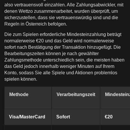
also vertrauensvoll einzahlen. Alle Zahlungsabwickler, mit
denen Wettzo zusammenarbeitet, wurden überprüft, um
sicherzustellen, dass sie vertrauenswürdig sind und die
Regeln in Österreich befolgen.
Die zum Spielen erforderliche Mindesteinzahlung beträgt
normalerweise €20 und das Geld wird normalerweise
sofort nach Bestätigung der Transaktion hinzugefügt. Die
Bearbeitungszeiten können je nach gewählter
Zahlungsmethode unterschiedlich sein, die meisten haben
das Geld jedoch innerhalb weniger Minuten auf Ihrem
Konto, sodass Sie alle Spiele und Aktionen problemlos
spielen können.
Methode
Verarbeitungszeit
Mindestein
Visa/MasterCard
Sofort
€20