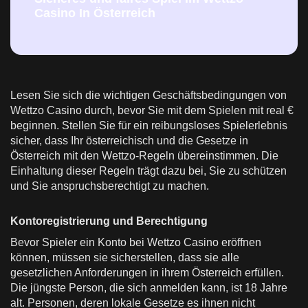
Casino In Österreich
Lesen Sie sich die wichtigen Geschäftsbedingungen von
Wettzo Casino durch, bevor Sie mit dem Spielen mit real €
beginnen. Stellen Sie für ein reibungsloses Spielerlebnis
sicher, dass Ihr österreichisch und die Gesetze in
Österreich mit den Wettzo-Regeln übereinstimmen. Die
Einhaltung dieser Regeln trägt dazu bei, Sie zu schützen
und Sie anspruchsberechtigt zu machen.
Kontoregistrierung und Berechtigung
Bevor Spieler ein Konto bei Wettzo Casino eröffnen
können, müssen sie sicherstellen, dass sie alle
gesetzlichen Anforderungen in ihrem Österreich erfüllen.
Die jüngste Person, die sich anmelden kann, ist 18 Jahre
alt. Personen, deren lokale Gesetze es ihnen nicht