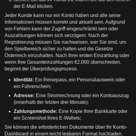
der E-Mail klicken.
Jeder Kunde kann nur ein Konto haben und alle seine
Informationen müssen korrekt und aktuell sein. Aufgrund
von Fehlern kann der Zugriff eingeschränkt sein oder
Auszahlungen können sich verzögern. Nach der
Registrierung müssen Sie nachweisen, wer Sie sind, um
den Spielbereich sicher zu halten und die Gesetze
Österreich einzuhalten. Nach Ihrer ersten Einzahlung oder
wenn Ihre Gesamteinzahlungen €2.000 überschreiten,
beginnt der Überprüfungsprozess.
Identität:
Ein Reisepass, ein Personalausweis oder
ein Führerschein;
Adresse:
Eine Stromrechnung oder ein Kontoauszug
(innerhalb der letzten drei Monate);
Zahlungsmethode:
Eine Kopie Ihrer Bankkarte oder
ein Screenshot Ihres E-Wallets;
Sie können die erforderlichen Dokumente über Ihr Konto-
Dashboard in einem leicht lesbaren Format hochladen.