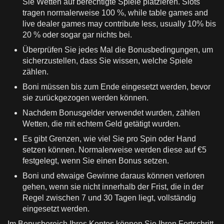
Sie Wetten auf berechtigte Spiele platzieren. Slots
tragen normalerweise 100 %, while table games and
live dealer games may contribute less, usually 10% bis
20 % oder sogar gar nichts bei.
Überprüfen Sie jedes Mal die Bonusbedingungen, um
sicherzustellen, dass Sie wissen, welche Spiele
zählen.
Boni müssen bis zum Ende eingesetzt werden, bevor
sie zurückgezogen werden können.
Nachdem Bonusgelder verwendet wurden, zählen
Wetten, die mit echtem Geld getätigt wurden.
Es gibt Grenzen, wie viel Sie pro Spin oder Hand
setzen können. Normalerweise werden diese auf €5
festgelegt, wenn Sie einen Bonus setzen.
Boni und etwaige Gewinne daraus können verloren
gehen, wenn sie nicht innerhalb der Frist, die in der
Regel zwischen 7 und 30 Tagen liegt, vollständig
eingesetzt werden.
Im Bonusbereich Ihres Kontos können Sie Ihren Fortschritt