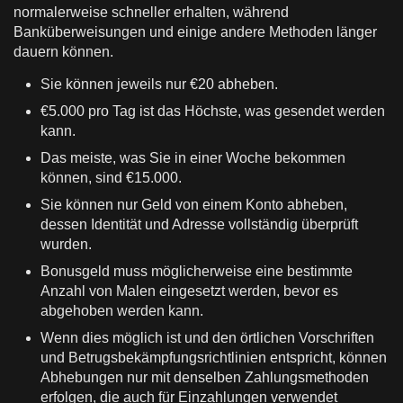
normalerweise schneller erhalten, während
Banküberweisungen und einige andere Methoden länger
dauern können.
Sie können jeweils nur €20 abheben.
€5.000 pro Tag ist das Höchste, was gesendet werden
kann.
Das meiste, was Sie in einer Woche bekommen
können, sind €15.000.
Sie können nur Geld von einem Konto abheben,
dessen Identität und Adresse vollständig überprüft
wurden.
Bonusgeld muss möglicherweise eine bestimmte
Anzahl von Malen eingesetzt werden, bevor es
abgehoben werden kann.
Wenn dies möglich ist und den örtlichen Vorschriften
und Betrugsbekämpfungsrichtlinien entspricht, können
Abhebungen nur mit denselben Zahlungsmethoden
erfolgen, die auch für Einzahlungen verwendet