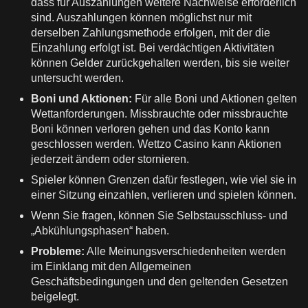
dass für Auszahlungen weitere Nachweise erforderlich
sind. Auszahlungen können möglichst nur mit
derselben Zahlungsmethode erfolgen, mit der die
Einzahlung erfolgt ist. Bei verdächtigen Aktivitäten
können Gelder zurückgehalten werden, bis sie weiter
untersucht werden.
Boni und Aktionen:
Für alle Boni und Aktionen gelten
Wettanforderungen. Missbrauchte oder missbrauchte
Boni können verloren gehen und das Konto kann
geschlossen werden. Wettzo Casino kann Aktionen
jederzeit ändern oder stornieren.
Spieler können Grenzen dafür festlegen, wie viel sie in
einer Sitzung einzahlen, verlieren und spielen können.
Wenn Sie fragen, können Sie Selbstausschluss- und
„Abkühlungsphasen“ haben.
Probleme:
Alle Meinungsverschiedenheiten werden
im Einklang mit den Allgemeinen
Geschäftsbedingungen und den geltenden Gesetzen
beigelegt.