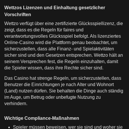
Wettzos Lizenzen und Einhaltung gesetzlicher
Vorschriften
Wettzo verfügt über eine zertifizierte Glücksspiellizenz, die
zeigt, dass es die Regeln für faires und
verantwortungsvolles Glücksspiel befolgt. Als lizenziertes
Online-Casino wird die Plattform genau beobachtet, um
sicherzustellen, dass alle Finanz- und Spielaktivitäten
sicher sind und den Gesetzen entsprechen. Wettzo hält an
seinem Versprechen fest, die Regeln einzuhalten, damit
die Spieler wissen, dass ihre Rechte sicher sind.
Das Casino hat strenge Regeln, um sicherzustellen, dass
Benutzer die Einrichtungen je nach Alter und Wohnort
(Land) nutzen dürfen. Sie behalten die Dinge auch ständig
im Auge, um Betrug oder unbefugte Nutzung zu
verhindern.
Wichtige Compliance-Maßnahmen
Spieler müssen beweisen, wer sie sind und woher sie