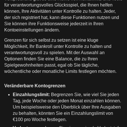
für verantwortungsvolles Glücksspiel, die Ihnen helfen
können, Ihre Aktivitäten unter Kontrolle zu halten. Jeder,
der sich registriert hat, kann diese Funktionen nutzen und
Sie können ihre Funktionsweise jederzeit in Ihren
Kontoeinstellungen ändern.
Grenzen für sich selbst zu setzen ist eine kluge
Möglichkeit, Ihr Bankroll unter Kontrolle zu halten und
verantwortungsvoll zu spielen. Mit der Auswahl an
Optionen finden Sie eine Balance, die zu Ihren
Spielgewohnheiten passt, egal ob Sie tägliche,
wöchentliche oder monatliche Limits festlegen möchten.
Veränderbare Kontogrenzen
Einzahlungslimit:
Begrenzen Sie, wie viel Sie jeden
Tag, jede Woche oder jeden Monat einzahlen können.
Um beispielsweise den Überblick über Ihre Ausgaben
zu behalten, könnten Sie ein Einzahlungslimit von
€100 pro Woche festlegen.