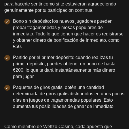
para hacerte sentir como si te estuvieran agradeciendo
genuinamente por tu participación continua.
Bono sin depósito: los nuevos jugadores pueden
probar tragamonedas y mesas populares de
inmediato. Todo lo que tienen que hacer es registrarse
y obtener dinero de bonificación de inmediato, como
€50.
Partido por el primer depósito: cuando realizas tu
primer depósito, puedes obtener un bono de hasta
€200, lo que te dará instantáneamente más dinero
para jugar.
Paquetes de giros gratis: obtén una cantidad
determinada de giros gratis distribuidos en unos pocos
días en juegos de tragamonedas populares. Esto
aumenta tus posibilidades de ganar de inmediato.
Como miembro de Wettzo Casino, cada apuesta que