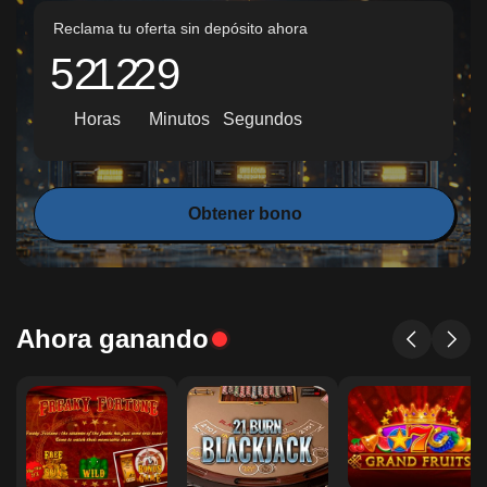
Reclama tu oferta sin depósito ahora
52
12
28
Horas
Minutos
Segundos
Obtener bono
Ahora ganando