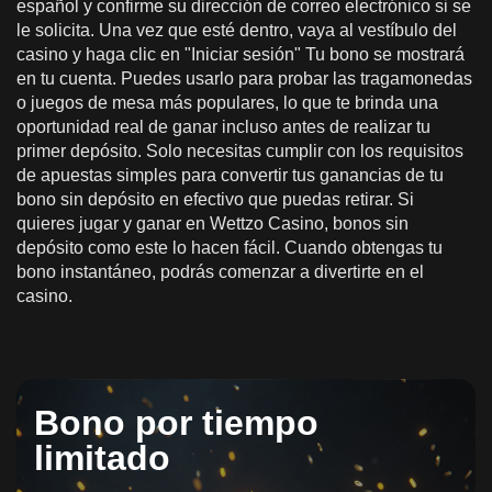
español y confirme su dirección de correo electrónico si se
le solicita. Una vez que esté dentro, vaya al vestíbulo del
casino y haga clic en "Iniciar sesión" Tu bono se mostrará
en tu cuenta. Puedes usarlo para probar las tragamonedas
o juegos de mesa más populares, lo que te brinda una
oportunidad real de ganar incluso antes de realizar tu
primer depósito. Solo necesitas cumplir con los requisitos
de apuestas simples para convertir tus ganancias de tu
bono sin depósito en efectivo que puedas retirar. Si
quieres jugar y ganar en Wettzo Casino, bonos sin
depósito como este lo hacen fácil. Cuando obtengas tu
bono instantáneo, podrás comenzar a divertirte en el
casino.
Bono por tiempo
limitado