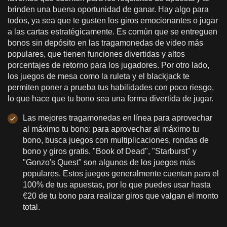
brinden una buena oportunidad de ganar. Hay algo para
todos, ya sea que te gusten los giros emocionantes o jugar
a las cartas estratégicamente. Es común que se entreguen
bonos sin depósito en las tragamonedas de video más
populares, que tienen funciones divertidas y altos
porcentajes de retorno para los jugadores. Por otro lado,
los juegos de mesa como la ruleta y el blackjack te
permiten poner a prueba tus habilidades con poco riesgo,
lo que hace que tu bono sea una forma divertida de jugar.
Las mejores tragamonedas en línea para aprovechar
al máximo tu bono: para aprovechar al máximo tu
bono, busca juegos con multiplicaciones, rondas de
bono y giros gratis. "Book of Dead", "Starburst" y
"Gonzo's Quest" son algunos de los juegos más
populares. Estos juegos generalmente cuentan para el
100% de tus apuestas, por lo que puedes usar hasta
€20 de tu bono para realizar giros que valgan el monto
total.