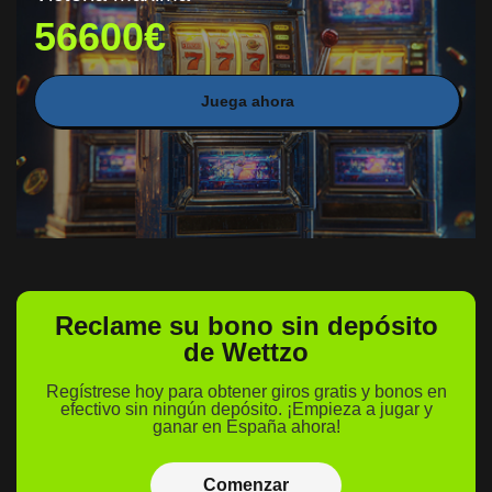
56600€
Juega ahora
Reclame su bono sin depósito
de Wettzo
Regístrese hoy para obtener giros gratis y bonos en
efectivo sin ningún depósito. ¡Empieza a jugar y
ganar en España ahora!
Comenzar