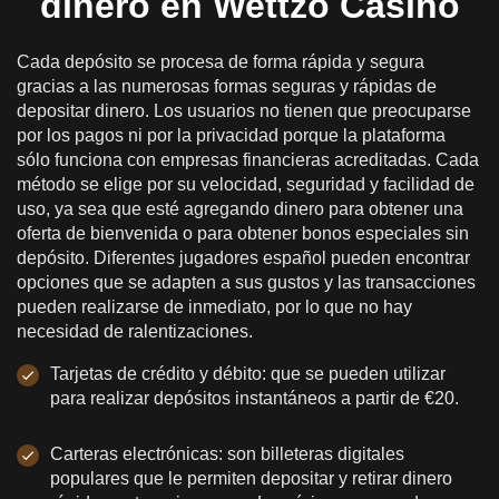
dinero en Wettzo Casino
Cada depósito se procesa de forma rápida y segura
gracias a las numerosas formas seguras y rápidas de
depositar dinero. Los usuarios no tienen que preocuparse
por los pagos ni por la privacidad porque la plataforma
sólo funciona con empresas financieras acreditadas. Cada
método se elige por su velocidad, seguridad y facilidad de
uso, ya sea que esté agregando dinero para obtener una
oferta de bienvenida o para obtener bonos especiales sin
depósito. Diferentes jugadores español pueden encontrar
opciones que se adapten a sus gustos y las transacciones
pueden realizarse de inmediato, por lo que no hay
necesidad de ralentizaciones.
Tarjetas de crédito y débito: que se pueden utilizar
para realizar depósitos instantáneos a partir de €20.
Carteras electrónicas: son billeteras digitales
populares que le permiten depositar y retirar dinero