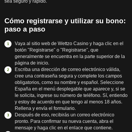
sea seguro y rápido.
Cómo registrarse y utilizar su bono:
paso a paso
Vaya al sitio web de Wettzo Casino y haga clic en el
botón "Registrarse" o "Registrarse", que
generalmente se encuentra en la parte superior de la
página de inicio.
Escriba una dirección de correo electrónico válida,
cree una contraseña segura y complete los campos
obligatorios, como su nombre y español. Seleccione
España en el menú desplegable que aparece y, si se
le solicita, ingrese su número de teléfono. Sí, entiendo
y estoy de acuerdo en que tengo al menos 18 años.
Rellena y envía el formulario.
Después de eso, recibirás un correo electrónico
pronto. Para confirmar su nueva cuenta, abra el
mensaje y haga clic en el enlace que contiene.