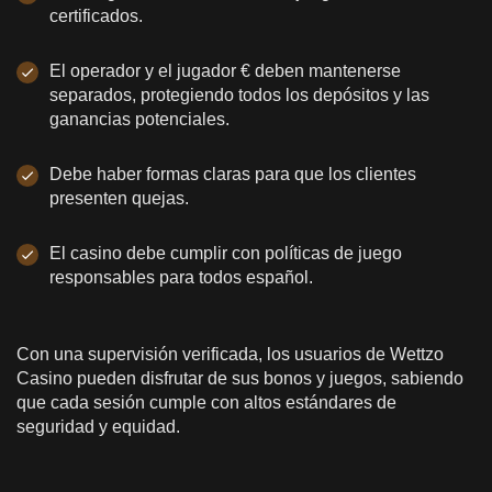
certificados.
El operador y el jugador € deben mantenerse
separados, protegiendo todos los depósitos y las
ganancias potenciales.
Debe haber formas claras para que los clientes
presenten quejas.
El casino debe cumplir con políticas de juego
responsables para todos español.
Con una supervisión verificada, los usuarios de Wettzo
Casino pueden disfrutar de sus bonos y juegos, sabiendo
que cada sesión cumple con altos estándares de
seguridad y equidad.