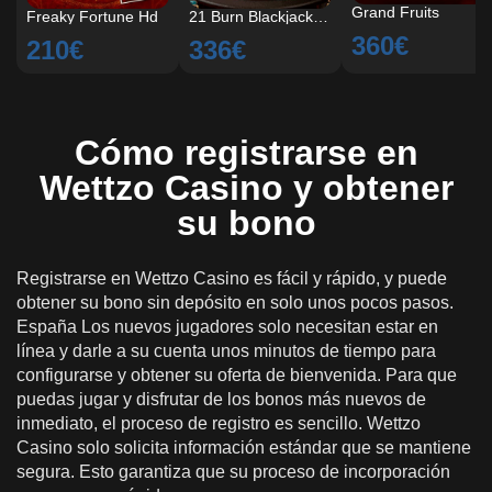
Grand Fruits
Freaky Fortune Hd
21 Burn Blackjack (Betsoft)
360€
210€
336€
Cómo registrarse en
Wettzo Casino y obtener
su bono
Registrarse en Wettzo Casino es fácil y rápido, y puede
obtener su bono sin depósito en solo unos pocos pasos.
España Los nuevos jugadores solo necesitan estar en
línea y darle a su cuenta unos minutos de tiempo para
configurarse y obtener su oferta de bienvenida. Para que
puedas jugar y disfrutar de los bonos más nuevos de
inmediato, el proceso de registro es sencillo. Wettzo
Casino solo solicita información estándar que se mantiene
segura. Esto garantiza que su proceso de incorporación