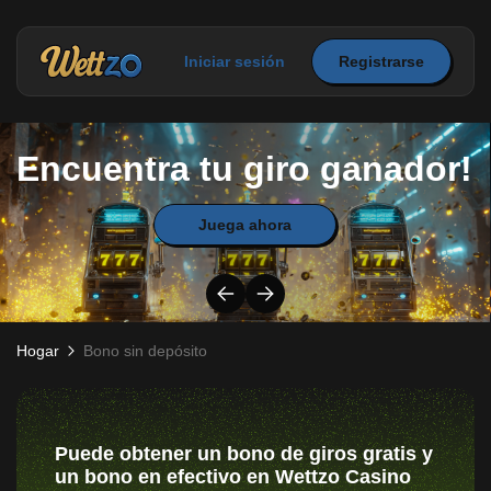
Iniciar sesión
Registrarse
Encuentra tu giro ganador!
Juega ahora
Hogar
Bono sin depósito
Puede obtener un bono de giros gratis y
un bono en efectivo en Wettzo Casino