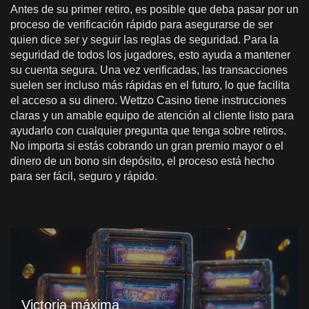
Antes de su primer retiro, es posible que deba pasar por un
proceso de verificación rápido para asegurarse de ser
quien dice ser y seguir las reglas de seguridad. Para la
seguridad de todos los jugadores, esto ayuda a mantener
su cuenta segura. Una vez verificadas, las transacciones
suelen ser incluso más rápidas en el futuro, lo que facilita
el acceso a su dinero. Wettzo Casino tiene instrucciones
claras y un amable equipo de atención al cliente listo para
ayudarlo con cualquier pregunta que tenga sobre retiros.
No importa si estás cobrando un gran premio mayor o el
dinero de un bono sin depósito, el proceso está hecho
para ser fácil, seguro y rápido.
Victoria máxima