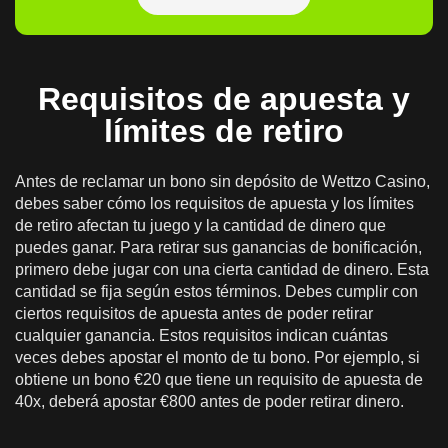
Requisitos de apuesta y
límites de retiro
Antes de reclamar un bono sin depósito de Wettzo Casino,
debes saber cómo los requisitos de apuesta y los límites
de retiro afectan tu juego y la cantidad de dinero que
puedes ganar. Para retirar sus ganancias de bonificación,
primero debe jugar con una cierta cantidad de dinero. Esta
cantidad se fija según estos términos. Debes cumplir con
ciertos requisitos de apuesta antes de poder retirar
cualquier ganancia. Estos requisitos indican cuántas
veces debes apostar el monto de tu bono. Por ejemplo, si
obtiene un bono €20 que tiene un requisito de apuesta de
40x, deberá apostar €800 antes de poder retirar dinero.