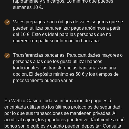
rápidamente y sin cargos. Lo mínimo que puedes
sumar es 10 €.
Vales prepagos: son códigos de vales seguros que se
pueden utilizar para realizar pagos anónimos a partir
del 10 €. Esto es ideal para las personas que no
quieren compartir su información bancaria.
Transferencias bancarias: Para cantidades mayores o
personas a las que les gusta utilizar bancos
tradicionales, las transferencias bancarias son una
opción. El depósito mínimo es 50 € y los tiempos de
procesamiento pueden variar.
En Wettzo Casino, toda su información de pago está
encriptada utilizando los últimos protocolos de seguridad,
por lo que sus transacciones se mantienen privadas. Al
acudir al cajero, los jugadores pueden ver fácilmente a qué
bonos son elegibles y cuánto pueden depositar. Consulta