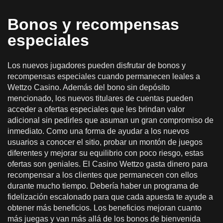
Bonos y recompensas
especiales
Los nuevos jugadores pueden disfrutar de bonos y
recompensas especiales cuando permanecen leales a
Wettzo Casino. Además del bono sin depósito
mencionado, los nuevos titulares de cuentas pueden
acceder a ofertas especiales que les brindan valor
adicional sin pedirles que asuman un gran compromiso de
inmediato. Como una forma de ayudar a los nuevos
usuarios a conocer el sitio, probar un montón de juegos
diferentes y mejorar su equilibrio con poco riesgo, estas
ofertas son geniales. El Casino Wettzo gasta dinero para
recompensar a los clientes que permanecen con ellos
durante mucho tiempo. Debería haber un programa de
fidelización escalonado para que cada apuesta te ayude a
obtener más beneficios. Los beneficios mejoran cuanto
más juegas y van más allá de los bonos de bienvenida