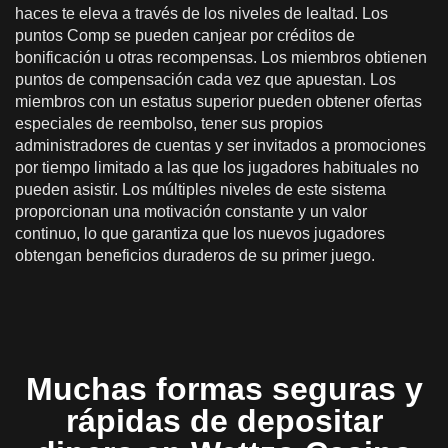
haces te eleva a través de los niveles de lealtad. Los
puntos Comp se pueden canjear por créditos de
bonificación u otras recompensas. Los miembros obtienen
puntos de compensación cada vez que apuestan. Los
miembros con un estatus superior pueden obtener ofertas
especiales de reembolso, tener sus propios
administradores de cuentas y ser invitados a promociones
por tiempo limitado a las que los jugadores habituales no
pueden asistir. Los múltiples niveles de este sistema
proporcionan una motivación constante y un valor
continuo, lo que garantiza que los nuevos jugadores
obtengan beneficios duraderos de su primer juego.
Muchas formas seguras y
rápidas de depositar