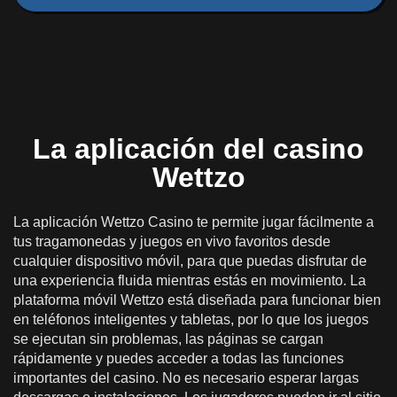
La aplicación del casino
Wettzo
La aplicación Wettzo Casino te permite jugar fácilmente a
tus tragamonedas y juegos en vivo favoritos desde
cualquier dispositivo móvil, para que puedas disfrutar de
una experiencia fluida mientras estás en movimiento. La
plataforma móvil Wettzo está diseñada para funcionar bien
en teléfonos inteligentes y tabletas, por lo que los juegos
se ejecutan sin problemas, las páginas se cargan
rápidamente y puedes acceder a todas las funciones
importantes del casino. No es necesario esperar largas