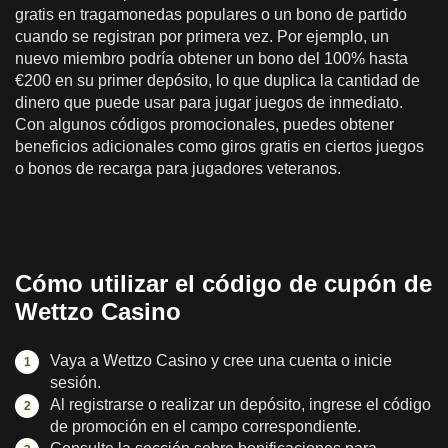
gratis en tragamonedas populares o un bono de partido
cuando se registran por primera vez. Por ejemplo, un
nuevo miembro podría obtener un bono del 100% hasta
€200 en su primer depósito, lo que duplica la cantidad de
dinero que puede usar para jugar juegos de inmediato.
Con algunos códigos promocionales, puedes obtener
beneficios adicionales como giros gratis en ciertos juegos
o bonos de recarga para jugadores veteranos.
Cómo utilizar el código de cupón de
Wettzo Casino
Vaya a Wettzo Casino y cree una cuenta o inicie
sesión.
Al registrarse o realizar un depósito, ingrese el código
de promoción en el campo correspondiente.