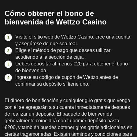
Cómo obtener el bono de
bienvenida de Wettzo Casino
Visite el sitio web de Wettzo Casino, cree una cuenta
y asegúrese de que sea real.
Elige el método de pago que deseas utilizar
acudiendo a la sección de caja.
Debes depositar al menos €20 para obtener el bono
de bienvenida.
Ingrese su código de cupón de Wettzo antes de
confirmar su depósito si tiene uno.
El dinero de bonificación y cualquier giro gratis que venga
con él se agregarán a su cuenta inmediatamente después
de realizar un depósito. El paquete de bienvenida
generalmente coincidirá con tu primer depósito hasta
€200, y también puedes obtener giros gratis adicionales en
ciertas tragamonedas. Existen términos y condiciones para