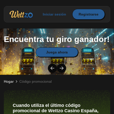
Iniciar sesión
Registrarse
Encuentra tu giro ganador!
Juega ahora
Hogar
Código promocional
Cuando utiliza el último código
promocional de Wettzo Casino España,