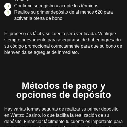
Confirme su registro y acepte los términos.
Realice su primer depósito de al menos €20 para
activar la oferta de bono.
El proceso es fácil y su cuenta será verificada. Verifique
siempre nuevamente para asegurarse de haber ingresado
su código promocional correctamente para que su bono de
bienvenida se agregue de inmediato.
Métodos de pago y
opciones de depósito
Hay varias formas seguras de realizar su primer depósito
en Wettzo Casino, lo que facilita la realización de su
depósito. Financiar fácilmente tu cuenta es importante para