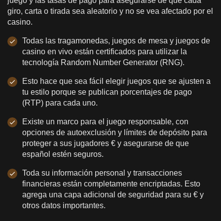
juego y las tasas de pago para asegurarse de que cada
giro, carta o tirada sea aleatorio y no se vea afectado por el
casino.
Todas las tragamonedas, juegos de mesa y juegos de
casino en vivo están certificados para utilizar la
tecnología Random Number Generator (RNG).
Esto hace que sea fácil elegir juegos que se ajusten a
tu estilo porque se publican porcentajes de pago
(RTP) para cada uno.
Existe un marco para el juego responsable, con
opciones de autoexclusión y límites de depósito para
proteger a sus jugadores € y asegurarse de que
español estén seguros.
Toda su información personal y transacciones
financieras están completamente encriptadas. Esto
agrega una capa adicional de seguridad para su € y
otros datos importantes.