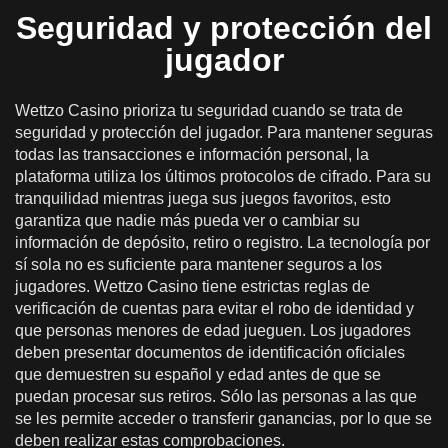
Seguridad y protección del
jugador
Wettzo Casino prioriza tu seguridad cuando se trata de
seguridad y protección del jugador. Para mantener seguras
todas las transacciones e información personal, la
plataforma utiliza los últimos protocolos de cifrado. Para su
tranquilidad mientras juega sus juegos favoritos, esto
garantiza que nadie más pueda ver o cambiar su
información de depósito, retiro o registro. La tecnología por
sí sola no es suficiente para mantener seguros a los
jugadores. Wettzo Casino tiene estrictas reglas de
verificación de cuentas para evitar el robo de identidad y
que personas menores de edad jueguen. Los jugadores
deben presentar documentos de identificación oficiales
que demuestren su español y edad antes de que se
puedan procesar sus retiros. Sólo las personas a las que
se les permite acceder o transferir ganancias, por lo que se
deben realizar estas comprobaciones.