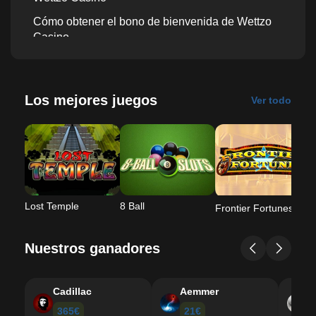
Cómo obtener el bono de bienvenida de Wettzo
Casino
Cómo obtener el código promocional de Wettzo y
usarlo
Los mejores juegos
Métodos de pago y opciones de depósito
Ver todo
Requisitos de apuesta y límites de bonificación
Límites de uso y bonificación
La aplicación del casino Wettzo
¿Por qué debería utilizar Wettzo Casino en mi
Lost Temple
8 Ball
Frontier Fortunes
M
teléfono?
Seguridad y protección del jugador
Nuestros ganadores
Autoexclusión y juego responsable
Juego limpio y licencias
Cadillac
Aemmer
C
Código promocional de Wettzo Casino
365€
21€