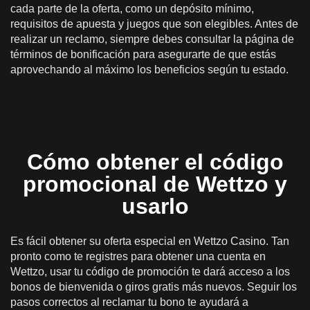
cada parte de la oferta, como un depósito mínimo,
requisitos de apuesta y juegos que son elegibles. Antes de
realizar un reclamo, siempre debes consultar la página de
términos de bonificación para asegurarte de que estás
aprovechando al máximo los beneficios según tu estado.
Cómo obtener el código
promocional de Wettzo y
usarlo
Es fácil obtener su oferta especial en Wettzo Casino. Tan
pronto como te registres para obtener una cuenta en
Wettzo, usar tu código de promoción te dará acceso a los
bonos de bienvenida o giros gratis más nuevos. Seguir los
pasos correctos al reclamar tu bono te ayudará a