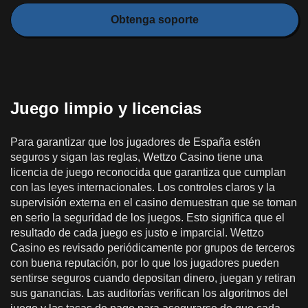
Obtenga soporte
Juego limpio y licencias
Para garantizar que los jugadores de España estén
seguros y sigan las reglas, Wettzo Casino tiene una
licencia de juego reconocida que garantiza que cumplan
con las leyes internacionales. Los controles claros y la
supervisión externa en el casino demuestran que se toman
en serio la seguridad de los juegos. Esto significa que el
resultado de cada juego es justo e imparcial. Wettzo
Casino es revisado periódicamente por grupos de terceros
con buena reputación, por lo que los jugadores pueden
sentirse seguros cuando depositan dinero, juegan y retiran
sus ganancias. Las auditorías verifican los algoritmos del