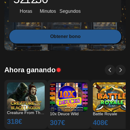
Horas
Minutos
Segundos
Obtener bono
Ahora ganando
Creature From The Black Lagoon
10x Deuce Wild
Battle Royale
318€
307€
408€