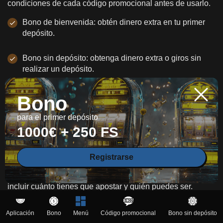
condiciones de cada código promocional antes de usarlo.
Bono de bienvenida: obtén dinero extra en tu primer
depósito.
Bono sin depósito: obtenga dinero extra o giros sin
realizar un depósito.
Giros gratis: usa giros gratis en ciertos juegos de
Bono
tragamonedas.
para el primer depósito
1000€ + 250 FS
Bono de recarga: obtenga dinero extra en su próximo
depósito.
Registrarse
Las reglas para usar códigos promocionales pueden
incluir cuánto tienes que apostar y quién puedes ser.
Aplicación
Bono
Menú
Código promocional
Bono sin depósito
Utilice el código promocional