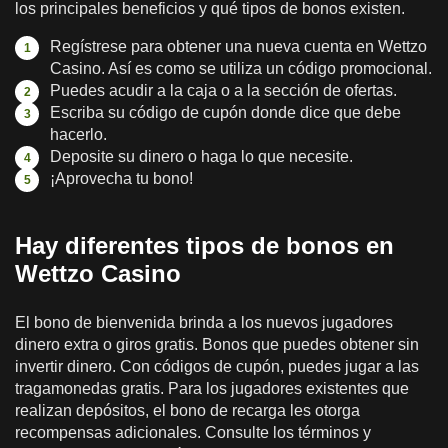
los principales beneficios y qué tipos de bonos existen.
Regístrese para obtener una nueva cuenta en Wettzo
Casino. Así es como se utiliza un código promocional.
Puedes acudir a la caja o a la sección de ofertas.
Escriba su código de cupón donde dice que debe
hacerlo.
Deposite su dinero o haga lo que necesite.
¡Aprovecha tu bono!
Hay diferentes tipos de bonos en
Wettzo Casino
El bono de bienvenida brinda a los nuevos jugadores
dinero extra o giros gratis. Bonos que puedes obtener sin
invertir dinero. Con códigos de cupón, puedes jugar a las
tragamonedas gratis. Para los jugadores existentes que
realizan depósitos, el bono de recarga les otorga
recompensas adicionales. Consulte los términos y