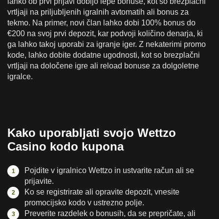
lahko ob prvi prijavi dobijo lepe bonuse, kot so brezplačni
vrtljaji na priljubljenih igralnih avtomatih ali bonus za
tekmo. Na primer, novi član lahko dobi 100% bonus do
€200 na svoj prvi depozit, kar podvoji količino denarja, ki
ga lahko takoj uporabi za igranje iger. Z nekaterimi promo
kode, lahko dobite dodatne ugodnosti, kot so brezplačni
vrtljaji na določene igre ali reload bonuse za dolgoletne
igralce.
Kako uporabljati svojo Wettzo
Casino kodo kupona
Pojdite v igralnico Wettzo in ustvarite račun ali se
prijavite.
Ko se registrirate ali opravite depozit, vnesite
promocijsko kodo v ustrezno polje.
Preverite razdelek o bonusih, da se prepričate, ali