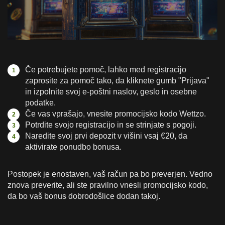
Če potrebujete pomoč, lahko med registracijo
zaprosite za pomoč tako, da kliknete gumb "Prijava"
in izpolnite svoj e-poštni naslov, geslo in osebne
podatke.
Če vas vprašajo, vnesite promocijsko kodo Wettzo.
Potrdite svojo registracijo in se strinjate s pogoji.
Naredite svoj prvi depozit v višini vsaj €20, da
aktivirate ponudbo bonusa.
Postopek je enostaven, vaš račun pa bo preverjen. Vedno
znova preverite, ali ste pravilno vnesli promocijsko kodo,
da bo vaš bonus dobrodošlice dodan takoj.