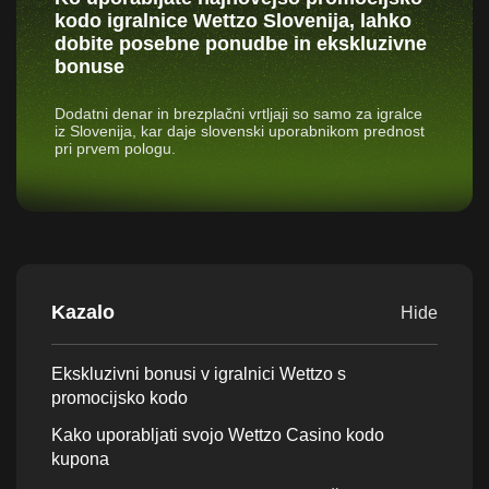
kodo igralnice Wettzo Slovenija, lahko
dobite posebne ponudbe in ekskluzivne
bonuse
Dodatni denar in brezplačni vrtljaji so samo za igralce
iz Slovenija, kar daje slovenski uporabnikom prednost
pri prvem pologu.
Kazalo
Hide
Ekskluzivni bonusi v igralnici Wettzo s
promocijsko kodo
Kako uporabljati svojo Wettzo Casino kodo
kupona