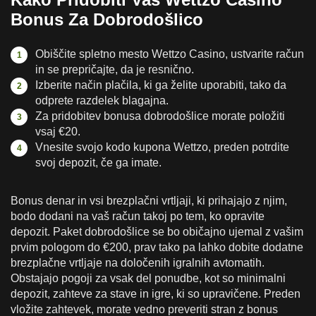
Bonus Za Dobrodošlico
Obiščite spletno mesto Wettzo Casino, ustvarite račun
in se prepričajte, da je resnično.
Izberite način plačila, ki ga želite uporabiti, tako da
odprete razdelek blagajna.
Za pridobitev bonusa dobrodošlice morate položiti
vsaj €20.
Vnesite svojo kodo kupona Wettzo, preden potrdite
svoj depozit, če ga imate.
Bonus denar in vsi brezplačni vrtljaji, ki prihajajo z njim,
bodo dodani na vaš račun takoj po tem, ko opravite
depozit. Paket dobrodošlice se bo običajno ujemal z vašim
prvim pologom do €200, prav tako pa lahko dobite dodatne
brezplačne vrtljaje na določenih igralnih avtomatih.
Obstajajo pogoji za vsak del ponudbe, kot so minimalni
depozit, zahteve za stave in igre, ki so upravičene. Preden
vložite zahtevek, morate vedno preveriti stran z bonus