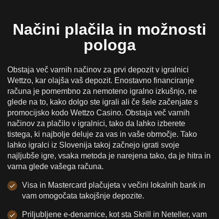
Načini plačila in možnosti
pologa
Obstaja več varnih načinov za prvi depozit v igralnici
Wettzo, kar olajša vaš depozit. Enostavno financiranje
računa je pomembno za nemoteno igralno izkušnjo, ne
glede na to, kako dolgo ste igrali ali če šele začenjate s
promocijsko kodo Wettzo Casino. Obstaja več varnih
načinov za plačilo v igralnici, tako da lahko izberete
tistega, ki najbolje deluje za vas in vaše območje. Tako
lahko igralci iz Slovenija takoj začnejo igrati svoje
najljubše igre, vsaka metoda je narejena tako, da je hitra in
varna glede vašega računa.
Visa in Mastercard plačujeta v večini lokalnih bank in
vam omogočata takojšnje depozite.
Priljubljene e-denarnice, kot sta Skrill in Neteller, vam