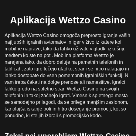
Aplikacija Wettzo Casino
Aplikacija Wettzo Casino omogoča preprosto igranje vaših
najljubših igralnih avtomatov in iger v živo iz katere koli
mobilne naprave, tako da lahko uživate v gladki izkušnji,
medtem ko ste na poti. Mobilna platforma Wettzo je
narejena tako, da dobro deluje na pametnih telefonih in
tablicah, zato igre tečejo gladko, strani se hitro nalagajo in
lahko dostopate do vseh pomembnih igralniških funkcij. Ni
vam treba čakati na dolge prenose ali namestitve. Igralci
lahko gredo na spletno stran Wettzo Casino na svojih
telefonih in takoj začnejo igrati. Vmesnik spletnega mesta
se samodejno prilagodi, da se prilega manjšim zaslonom,
kar olajša iskanje poti in hitro doseganje promocij, kot so
ponudbe, ki ste jih izbrali s promocijsko kodo.
Zakaj naj uporabljam Wettzo Casino