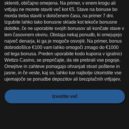
skleniti, običajno omejena. Na primer, v enem krogu ali
vrtljaju ne morete staviti več kot €5. Stave na bonuse bo
morda treba staviti v določenem času, na primer 7 dni.
Izgubite lahko tako bonusne sklade kot tekoče bonusne
dobitke, če ne uporabite svojih bonusov ali končate stave v
tem časovnem okviru. Obstaja nekaj ponudb, ki omejujejo
največ denarja, ki ga je mogoče osvojiti. Na primer, bonus
dobrodošlice €100 vam lahko omogoči zmago do €1000
od tega bonusa. Preden uporabite kodo kupona v igralnici
Wettzo Casino, se prepričajte, da ste prebrali vse pogoje.
Omejitve in zahteve pomagajo ohranjati stvari poštene in
jasne, in če veste, kaj so, lahko kar najbolje izkoristite vse
ujemajoče se ponudbe depozitov ali brezplačnih vrtljajev.
Izvedite več