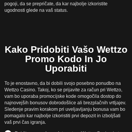
pogoji, da se prepričate, da kar najbolje izkoristite
ugodnosti glede na vaš status.
Kako Pridobiti Vašo Wettzo
Promo Kodo In Jo
Uporabiti
To je enostavno, da bi dobili svojo posebno ponudbo na
Wettzo Casino. Takoj, ko se prijavite za račun pri Wettzo,
vam bo uporaba promocijske kode omogočila dostop do
najnovejših bonusov dobrodošlice ali brezplačnih vrtljajev.
Sledenje pravim korakom pri uveljavljanju bonusa vam bo
pomagalo kar najbolje izkoristiti prvi depozit in izboljšati
vaš prvi čas igranja.