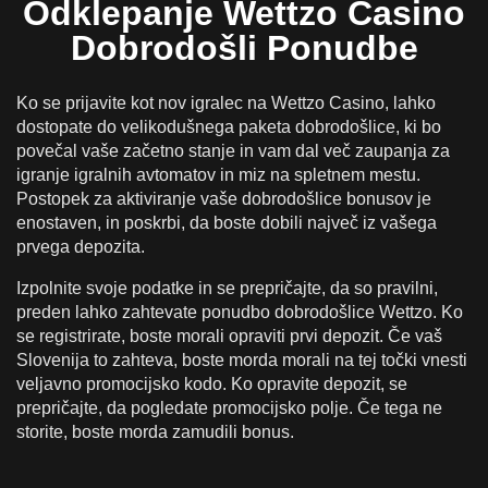
Odklepanje Wettzo Casino
Dobrodošli Ponudbe
Ko se prijavite kot nov igralec na Wettzo Casino, lahko
dostopate do velikodušnega paketa dobrodošlice, ki bo
povečal vaše začetno stanje in vam dal več zaupanja za
igranje igralnih avtomatov in miz na spletnem mestu.
Postopek za aktiviranje vaše dobrodošlice bonusov je
enostaven, in poskrbi, da boste dobili največ iz vašega
prvega depozita.
Izpolnite svoje podatke in se prepričajte, da so pravilni,
preden lahko zahtevate ponudbo dobrodošlice Wettzo. Ko
se registrirate, boste morali opraviti prvi depozit. Če vaš
Slovenija to zahteva, boste morda morali na tej točki vnesti
veljavno promocijsko kodo. Ko opravite depozit, se
prepričajte, da pogledate promocijsko polje. Če tega ne
storite, boste morda zamudili bonus.