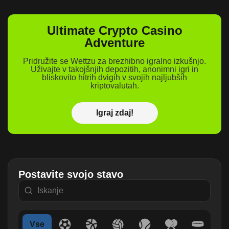
Ultimate Crypto Casino
Adventure
Pridružite se Wettzu za brezhibno igralno izkušnjo.
Uživajte v takojšnjih depozitih, anonimni igri in
bliskovito hitrih dvigih v svojih najljubših
kriptovalutah.
Igraj zdaj!
Postavite svojo stavo
Vse