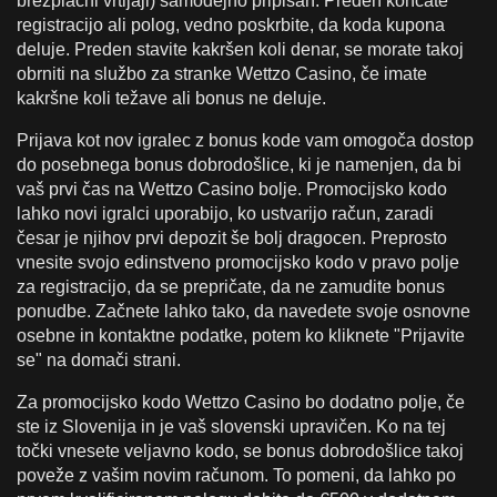
brezplačni vrtljaji) samodejno pripisan. Preden končate
registracijo ali polog, vedno poskrbite, da koda kupona
deluje. Preden stavite kakršen koli denar, se morate takoj
obrniti na službo za stranke Wettzo Casino, če imate
kakršne koli težave ali bonus ne deluje.
Prijava kot nov igralec z bonus kode vam omogoča dostop
do posebnega bonus dobrodošlice, ki je namenjen, da bi
vaš prvi čas na Wettzo Casino bolje. Promocijsko kodo
lahko novi igralci uporabijo, ko ustvarijo račun, zaradi
česar je njihov prvi depozit še bolj dragocen. Preprosto
vnesite svojo edinstveno promocijsko kodo v pravo polje
za registracijo, da se prepričate, da ne zamudite bonus
ponudbe. Začnete lahko tako, da navedete svoje osnovne
osebne in kontaktne podatke, potem ko kliknete "Prijavite
se" na domači strani.
Za promocijsko kodo Wettzo Casino bo dodatno polje, če
ste iz Slovenija in je vaš slovenski upravičen. Ko na tej
točki vnesete veljavno kodo, se bonus dobrodošlice takoj
poveže z vašim novim računom. To pomeni, da lahko po