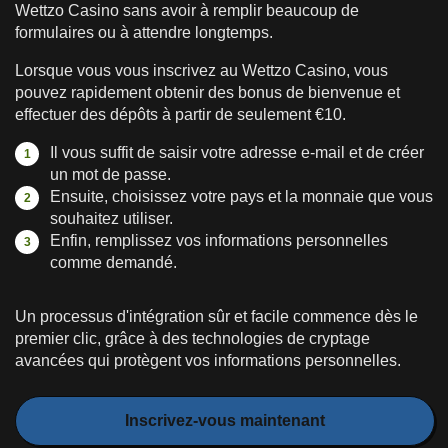
Wettzo Casino sans avoir à remplir beaucoup de
formulaires ou à attendre longtemps.
Lorsque vous vous inscrivez au Wettzo Casino, vous
pouvez rapidement obtenir des bonus de bienvenue et
effectuer des dépôts à partir de seulement €10.
Il vous suffit de saisir votre adresse e-mail et de créer
un mot de passe.
Ensuite, choisissez votre pays et la monnaie que vous
souhaitez utiliser.
Enfin, remplissez vos informations personnelles
comme demandé.
Un processus d'intégration sûr et facile commence dès le
premier clic, grâce à des technologies de cryptage
avancées qui protègent vos informations personnelles.
Inscrivez-vous maintenant