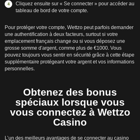
Cliquez ensuite sur « Se connecter » pour accéder au
tableau de bord de votre compte.
Pour protéger votre compte, Wettzo peut parfois demander
une authentification à deux facteurs, surtout si votre
emplacement français change ou si vous déposez une
grosse somme d'argent, comme plus de €1000. Vous
pouvez toujours vous sentir en sécurité grâce à cette étape
supplémentaire protégeant votre argent et vos informations
personnelles.
Obtenez des bonus
spéciaux lorsque vous
vous connectez à Wettzo
Casino
L’un des meilleurs avantages de se connecter au casino