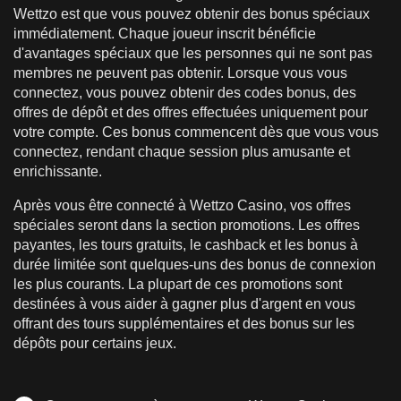
Wettzo est que vous pouvez obtenir des bonus spéciaux
immédiatement. Chaque joueur inscrit bénéficie
d'avantages spéciaux que les personnes qui ne sont pas
membres ne peuvent pas obtenir. Lorsque vous vous
connectez, vous pouvez obtenir des codes bonus, des
offres de dépôt et des offres effectuées uniquement pour
votre compte. Ces bonus commencent dès que vous vous
connectez, rendant chaque session plus amusante et
enrichissante.
Après vous être connecté à Wettzo Casino, vos offres
spéciales seront dans la section promotions. Les offres
payantes, les tours gratuits, le cashback et les bonus à
durée limitée sont quelques-uns des bonus de connexion
les plus courants. La plupart de ces promotions sont
destinées à vous aider à gagner plus d'argent en vous
offrant des tours supplémentaires et des bonus sur les
dépôts pour certains jeux.