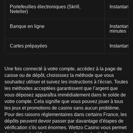
Portefeuilles électroniques (Skrill,
Instantané
Neteller)
Banque en ligne
Instantané
minutes
Cartes prépayées
Instantané
Une fois connecté à votre compte, accédez à la page de
caisse ou de dépôt, choisissez la méthode que vous
souhaitez utiliser et suivez les instructions à l'écran. Toutes
les méthodes acceptées garantissent que l’argent que
vous déposez apparaîtra immédiatement dans le solde de
votre compte. Cela signifie que vous pouvez jouer à tous
les jeux et promotions de casino sans aucun problème.
Pour des raisons réglementaires dans certains France, les
dépôts peuvent devoir passer par davantage d'étapes de
vérification s'ils sont énormes. Wettzo Casino vous permet