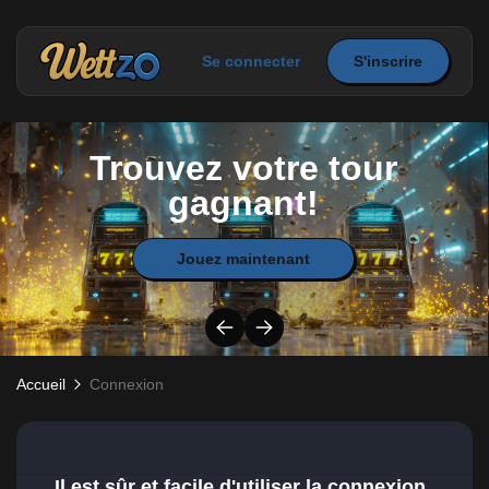
Se connecter
S'inscrire
Trouvez votre tour
gagnant!
Jouez maintenant
Accueil
Connexion
Il est sûr et facile d'utiliser la connexion