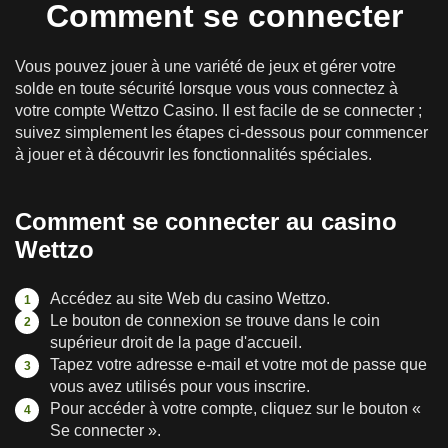
Comment se connecter
Vous pouvez jouer à une variété de jeux et gérer votre
solde en toute sécurité lorsque vous vous connectez à
votre compte Wettzo Casino. Il est facile de se connecter ;
suivez simplement les étapes ci-dessous pour commencer
à jouer et à découvrir les fonctionnalités spéciales.
Comment se connecter au casino
Wettzo
Accédez au site Web du casino Wettzo.
Le bouton de connexion se trouve dans le coin
supérieur droit de la page d'accueil.
Tapez votre adresse e-mail et votre mot de passe que
vous avez utilisés pour vous inscrire.
Pour accéder à votre compte, cliquez sur le bouton «
Se connecter ».