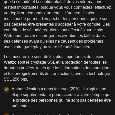
que la sécurité et la confidentialité de vos informations
restent importantes lorsque vous vous connectez, effectuez
un dépôt ou demandez un retrait. L'authentification
multicouche permet d'empêcher les personnes qui ne sont
pas censées être présentes d'accéder à votre compte. Des
contrôles de sécurité réguliers sont effectués sur le site
Web pour trouver et corriger les éventuelles failles dans
ses défenses avant qu'elles ne causent des problèmes
avec votre gameplay ou votre sécurité financière.
Les mesures de sécurité les plus importantes du casino
Wettzo sont le cryptage SSL et la protection de toutes les
données privées, telles que les informations de connexion
et les enregistrements de transactions, avec la technologie
SSL 256 bits.
Authentification à deux facteurs (2FA) : il s'agit d'une
étape supplémentaire pour accéder à votre compte qui
le protège des personnes qui ne sont pas censées être
présentes.