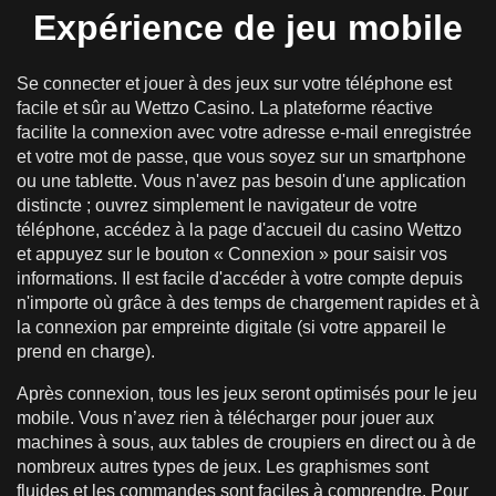
Expérience de jeu mobile
Se connecter et jouer à des jeux sur votre téléphone est
facile et sûr au Wettzo Casino. La plateforme réactive
facilite la connexion avec votre adresse e-mail enregistrée
et votre mot de passe, que vous soyez sur un smartphone
ou une tablette. Vous n'avez pas besoin d'une application
distincte ; ouvrez simplement le navigateur de votre
téléphone, accédez à la page d'accueil du casino Wettzo
et appuyez sur le bouton « Connexion » pour saisir vos
informations. Il est facile d'accéder à votre compte depuis
n'importe où grâce à des temps de chargement rapides et à
la connexion par empreinte digitale (si votre appareil le
prend en charge).
Après connexion, tous les jeux seront optimisés pour le jeu
mobile. Vous n’avez rien à télécharger pour jouer aux
machines à sous, aux tables de croupiers en direct ou à de
nombreux autres types de jeux. Les graphismes sont
fluides et les commandes sont faciles à comprendre. Pour