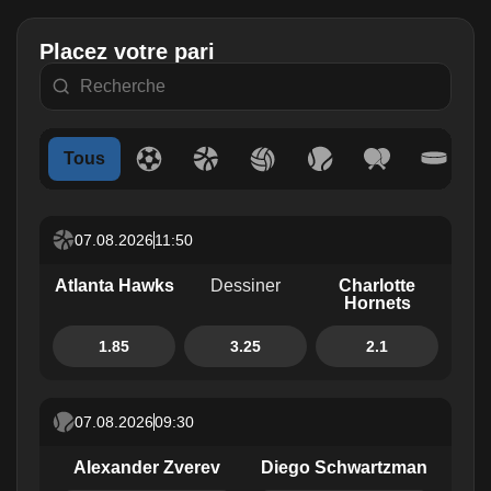
Placez votre pari
Tous
07.08.2026
11:50
Atlanta Hawks
Dessiner
Charlotte
Hornets
1.85
3.25
2.1
07.08.2026
09:30
Alexander Zverev
Diego Schwartzman