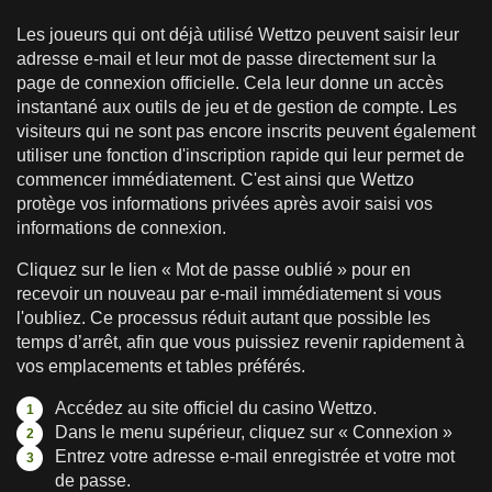
Les joueurs qui ont déjà utilisé Wettzo peuvent saisir leur
adresse e-mail et leur mot de passe directement sur la
page de connexion officielle. Cela leur donne un accès
instantané aux outils de jeu et de gestion de compte. Les
visiteurs qui ne sont pas encore inscrits peuvent également
utiliser une fonction d'inscription rapide qui leur permet de
commencer immédiatement. C'est ainsi que Wettzo
protège vos informations privées après avoir saisi vos
informations de connexion.
Cliquez sur le lien « Mot de passe oublié » pour en
recevoir un nouveau par e-mail immédiatement si vous
l'oubliez. Ce processus réduit autant que possible les
temps d’arrêt, afin que vous puissiez revenir rapidement à
vos emplacements et tables préférés.
Accédez au site officiel du casino Wettzo.
Dans le menu supérieur, cliquez sur « Connexion »
Entrez votre adresse e-mail enregistrée et votre mot
de passe.