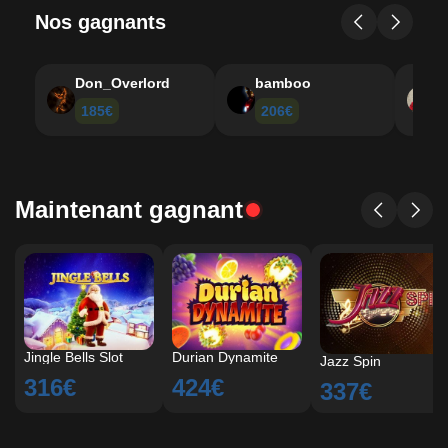
Nos gagnants
Don_Overlord
bamboo
h
185€
206€
Maintenant gagnant
Jingle Bells Slot
Durian Dynamite
Jazz Spin
316€
424€
337€