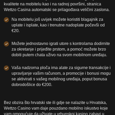
kvalitete na mobitelu kao i na radnoj površini, stranica
Wettzo Casina automatski se prilagođava veličini zaslona.
Na mobitelu još uvijek možete koristiti blagajnik za
uplate i isplate, kao i trenutne nadoplate počevši od
€20.
Možete jednostavno igrati utore s kontrolama dodirnite
za okretanje i prijeđite prstom, a pomoć možete brzo
dobiti putem chata uživo na svom mobilnom uređaju.
Vaša nadzorna ploča ima alate za sigurne transakcije i
upravljanje vašim računom, a promocije i bonusi mogu
se aktivirati s vašeg mobilnog uređaja, poput bonusa
dobrodošlice do €200.
Bez obzira što hrvatski ste ili gdje se nalazite u Hrvatska,
Wettzo Casino vam daje pouzdano mobilno iskustvo koje
vam omogućuje da uživate u vrhunskoj kasino zabavi u