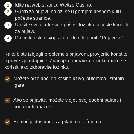
Idite na web stranicu Wettzo Casino.
Gumb za prijavu nalazi se u gornjem desnom kutu
početne stranice.
Upišite svoju adresu e-pošte i lozinku koju ste koristili
za prijavu.
Da biste ušli u svoj račun, kliknite gumb "Prijavi se".
Kako biste izbjegli probleme s prijavom, provjerite koristite
li prave vjerodajnice. Značajka oporavka lozinke može se
koristiti ako zaboravite lozinku.
Možete brzo doći do kasina uživo, automata i stolnih
igara.
Ako se prijavite, možete vidjeti svoj osobni balans i
bonus informacije.
Pomoć je dostupna za pitanja o računima.