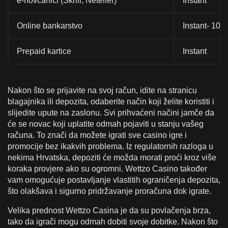
e-novčanici (Skrill, Neteller)
Instant
Online bankarstvo
Instant- 10 
Prepaid kartice
Instant
Nakon što se prijavite na svoj račun, idite na stranicu
blagajnika ili depozita, odaberite način koji želite koristiti i
slijedite upute na zaslonu. Svi prihvaćeni načini jamče da
će se novac koji uplatite odmah pojaviti u stanju vašeg
računa. To znači da možete igrati sve casino igre i
promocije bez ikakvih problema. Iz regulatornih razloga u
nekima Hrvatska, depoziti će možda morati proći kroz više
koraka provjere ako su ogromni. Wettzo Casino također
vam omogućuje postavljanje vlastitih ograničenja depozita,
što olakšava i sigurno pridržavanje proračuna dok igrate.
Velika prednost Wettzo Casina je da su povlačenja brza,
tako da igrači mogu odmah dobiti svoje dobitke. Nakon što