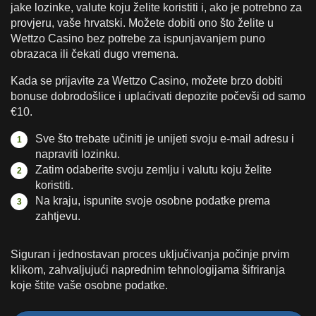
jake lozinke, valute koju želite koristiti i, ako je potrebno za
provjeru, vaše hrvatski. Možete dobiti ono što želite u
Wettzo Casino bez potrebe za ispunjavanjem puno
obrazaca ili čekati dugo vremena.
Kada se prijavite za Wettzo Casino, možete brzo dobiti
bonuse dobrodošlice i uplaćivati depozite počevši od samo
€10.
Sve što trebate učiniti je unijeti svoju e-mail adresu i
napraviti lozinku.
Zatim odaberite svoju zemlju i valutu koju želite
koristiti.
Na kraju, ispunite svoje osobne podatke prema
zahtjevu.
Siguran i jednostavan proces uključivanja počinje prvim
klikom, zahvaljujući naprednim tehnologijama šifriranja
koje štite vaše osobne podatke.