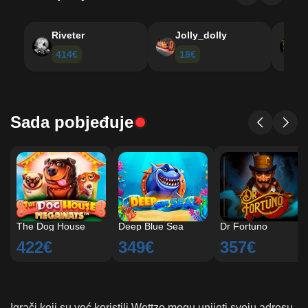
Riveter
Jolly_dolly
D
414€
18€
Sada pobjeđuje
The Dog House
Deep Blue Sea
Dr Fortuno
422€
349€
357€
Igrači koji su već koristili Wettzo mogu unijeti svoju adresu