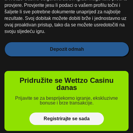
provjere. Provjerite jesu li podaci o vašem profilu točni i
šaljete li sve potrebne dokumente unaprijed za najbolje
rezultate. Svoj dobitak možete dobiti brže i jednostavno uz
ovaj proaktivan pristup, tako da se možete usredotočiti na
svoju sljedeću igru.
Depozit odmah
Pridružite se Wettzo Casinu
danas
Prijavite se za besprijekorno igranje, ekskluzivne
bonuse i brze transakcije.
Registrirajte se sada