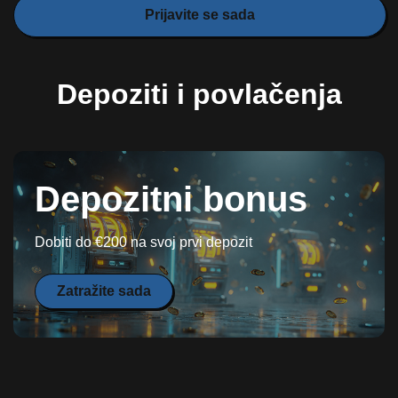
Prijavite se sada
Depoziti i povlačenja
Depozitni bonus
Dobiti do €200 na svoj prvi depozit
Zatražite sada