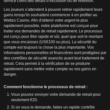
service client des délais d’exclusion ou de réflexion.
Les joueurs s'attendent à pouvoir retirer rapidement leurs
gains lorsqu'ils souhaitent commencer à en profiter au
Wettzo Casino. Afin d'obtenir votre argent le plus
rapidement possible, notre plateforme est conçue pour
traiter vos demandes de retrait rapidement. Le processus
est conçu pour être rapide et sûr, quel que soit le montant
que vous encaissez (US€100 ou plus). La sécurité du
compte est toujours la chose la plus importante. Vos
informations personnelles et financières sont protégées par
des contrôles de sécurité avancés avant tout traitement de
retrait. Cela permet à la vérification de se produire
rapidement sans mettre votre compte ou vos gains en
danger.
Comment fonctionne le processus de retrait :
Vous pouvez envoyer votre demande de retrait pour
seulement €20.
Si on vous le demande, faites un rapide contrôle