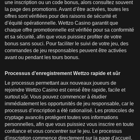
une inscription ou un code bonus, alors consultez souvent
la page des promotions. Avant d’être activées, toutes les
offres sont vérifiées pour des raisons de sécurité et
d’équité opérationnelle. Wettzo Casino garantit que
chaque offre promotionnelle est vérifiée pour sa conformité
et sa sécurité, afin que vous puissiez profiter de votre
bonus sans souci. Pour faciliter le suivi de votre jeu, des
commandes de jeu responsables peuvent être activées
avant ou pendant les tours bonus.
Processus d'enregistrement Wettzo rapide et sûr
Le processus permettant aux nouveaux joueurs de
rejoindre Wettzo Casino est censé être rapide, facile et
surtout sûr. Vous pouvez commencer à étudier
immédiatement les opportunités de jeu responsable, car le
processus d’inscription a été rationalisé. Les protocoles de
cryptage avancés protègent toutes vos informations
personnelles, afin que vous puissiez vous inscrire en toute
confiance et vous concentrer sur le jeu. Le processus
d'inscription commence directement sur la page d'accueil.