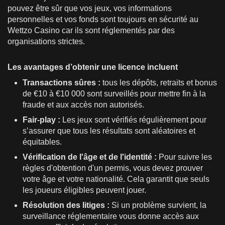
pouvez être sûr que vos jeux, vos informations
personnelles et vos fonds sont toujours en sécurité au
Wettzo Casino car ils sont réglementés par des
organisations strictes.
Les avantages d’obtenir une licence incluent
Transactions sûres :
tous les dépôts, retraits et bonus
de €10 à €10 000 sont surveillés pour mettre fin à la
fraude et aux accès non autorisés.
Fair-play :
Les jeux sont vérifiés régulièrement pour
s’assurer que tous les résultats sont aléatoires et
équitables.
Vérification de l'âge et de l'identité :
Pour suivre les
règles d'obtention d'un permis, vous devez prouver
votre âge et votre nationalité. Cela garantit que seuls
les joueurs éligibles peuvent jouer.
Résolution des litiges :
Si un problème survient, la
surveillance réglementaire vous donne accès aux