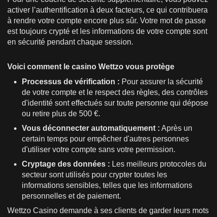
activer l’authentification à deux facteurs, ce qui contribuera
à rendre votre compte encore plus sûr. Votre mot de passe
est toujours crypté et les informations de votre compte sont
en sécurité pendant chaque session.
Voici comment le casino Wettzo vous protège
Processus de vérification :
Pour assurer la sécurité
de votre compte et le respect des règles, des contrôles
d'identité sont effectués sur toute personne qui dépose
ou retire plus de 500 €.
Vous déconnecter automatiquement :
Après un
certain temps pour empêcher d'autres personnes
d'utiliser votre compte sans votre permission.
Cryptage des données :
Les meilleurs protocoles du
secteur sont utilisés pour crypter toutes les
informations sensibles, telles que les informations
personnelles et de paiement.
Wettzo Casino demande à ses clients de garder leurs mots