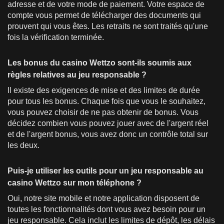
adresse et de votre mode de paiement. Votre espace de
compte vous permet de télécharger des documents qui
prouvent qui vous êtes. Les retraits ne sont traités qu'une
fois la vérification terminée.
Les bonus du casino Wettzo sont-ils soumis aux
règles relatives au jeu responsable ?
Il existe des exigences de mise et des limites de durée
pour tous les bonus. Chaque fois que vous le souhaitez,
vous pouvez choisir de ne pas obtenir de bonus. Vous
décidez combien vous pouvez jouer avec de l'argent réel
et de l'argent bonus, vous avez donc un contrôle total sur
les deux.
Puis-je utiliser les outils pour un jeu responsable au
casino Wettzo sur mon téléphone ?
Oui, notre site mobile et notre application disposent de
toutes les fonctionnalités dont vous avez besoin pour un
jeu responsable. Cela inclut les limites de dépôt, les délais