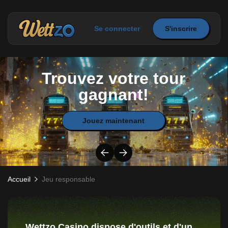
Se connecter
S'inscrire
Trouvez votre tour
gagnant!
Jouez maintenant
Accueil
Jeu responsable
Wettzo Casino dispose d'outils et d'un