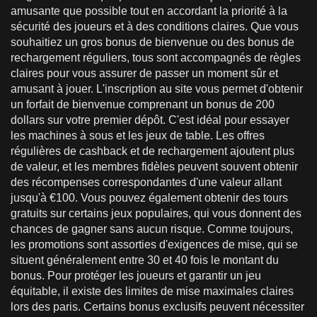
amusante que possible tout en accordant la priorité à la
sécurité des joueurs et à des conditions claires. Que vous
souhaitiez un gros bonus de bienvenue ou des bonus de
rechargement réguliers, tous sont accompagnés de règles
claires pour vous assurer de passer un moment sûr et
amusant à jouer. L'inscription au site vous permet d'obtenir
un forfait de bienvenue comprenant un bonus de 200
dollars sur votre premier dépôt. C'est idéal pour essayer
les machines à sous et les jeux de table. Les offres
régulières de cashback et de rechargement ajoutent plus
de valeur, et les membres fidèles peuvent souvent obtenir
des récompenses correspondantes d'une valeur allant
jusqu'à €100. Vous pouvez également obtenir des tours
gratuits sur certains jeux populaires, qui vous donnent des
chances de gagner sans aucun risque. Comme toujours,
les promotions sont assorties d'exigences de mise, qui se
situent généralement entre 30 et 40 fois le montant du
bonus. Pour protéger les joueurs et garantir un jeu
équitable, il existe des limites de mise maximales claires
lors des paris. Certains bonus exclusifs peuvent nécessiter