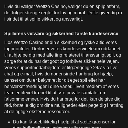
Hvis du vælger Wettzo Casino, vælger du en spilplatform,
der følger strenge regler for lov og moral. Dette giver dig ro
i sindet til at spille sikkert og ansvarligt.
Spillerens velvære og sikkerhed-første kundeservice
Hos Wettzo Casino er din sikkerhed og lykke altid vores
topprioriteter. Derfor er vores kundeserviceteam uddannet
til at hjælpe dig med alle ting relateret til ansvarligt spil, og
sørge for at du har det godt og forbliver sikker hele vejen.
Vores supportmedarbejdere er tilgængelige 24/7 via live
chat og e-mail, hvis du nogensinde har brug for hjælp,
uanset om du er bekymret for dit eget spil eller har
bemærket ændringer i dine vaner. Hvert medlem af vores
team er blevet trænet til at føre private samtaler om
følsomme emner. Hvis du har brug for det, kan de give dig
råd, fortælle dig om dine muligheder eller pege dig i retning
af de rigtige eksterne ressourcer.
Du kan få øjeblikkelig hjælp til at sætte grænser for