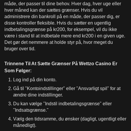
måde, der passer til dine behov. Hver dag, hver uge eller
hver måned kan der sættes grænser. Hvis du vil
administrere din bankroll på en måde, der passer dig, er
disse kontroller fleksible. Hvis du sætter en ugentlig
indbetalingsgrænse på kr200, for eksempel, vil du ikke
være i stand til at indbetale mere end kr200 i en given uge.
Det gør det nemmere at holde styr på, hvor meget du
bruger over tid.
Trinnene Til At Sætte Grænser På Wettzo Casino Er
Som Følger:
Log ind på din konto.
Gå til "Kontoindstillinger" eller "Ansvarligt spil" for at
ændre dine indstillinger.
Du kan vælge "Indstil indbetalingsgrænse" eller
"Indsatsgrænse."
Vælg den tidsramme, du ønsker (dagligt, ugentligt eller
månedligt).