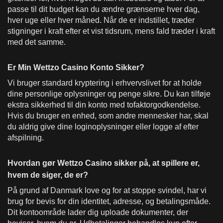
passe til dit budget kan du ændre grænserne hver dag,
hver uge eller hver måned. Når de er indstillet, træder
stigninger i kraft efter et vist tidsrum, mens fald træder i kraft
med det samme.
Er Min Wettzo Casino Konto Sikker?
Vi bruger standard kryptering i erhvervslivet for at holde
dine personlige oplysninger og penge sikre. Du kan tilføje
ekstra sikkerhed til din konto med tofaktorgodkendelse.
Hvis du bruger en enhed, som andre mennesker har, skal
du aldrig give dine loginoplysninger eller logge af efter
afspilning.
Hvordan gør Wettzo Casino sikker på, at spillere er,
hvem de siger, de er?
På grund af Danmark love og for at stoppe svindel, har vi
brug for bevis for din identitet, adresse, og betalingsmåde.
Dit kontoområde lader dig uploade dokumenter, der