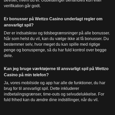
beviser, hvem du er. Udbetalinger behandles kun efter
verifikation går godt.
Er bonusser på Wettzo Casino underlagt regler om
ansvarligt spil?
Der er indsatskrav og tidsbegrænsninger på alle bonusser.
Når som helst du vil, kan du vælge ikke at få bonusser. Du
bestemmer selv, hvor meget du kan spille med rigtige
penge og bonuspenge, så du har fuld kontrol over begge
dele.
Kan jeg bruge værktøjerne til ansvarligt spil på Wettzo
Casino på min telefon?
Ja, vores mobilside og app har alle de funktioner, du har
brug for til ansvarligt spil. Dette inkluderer
indbetalingsgrænser, time-outs og selvudelukkelse. For
fuld frihed kan du ændre dine indstillinger, når du vil.