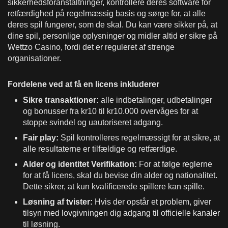
sikkerhedsforanstaltninger, kontrollere deres software for
retfærdighed på regelmæssig basis og sørge for, at alle
deres spil fungerer, som de skal. Du kan være sikker på, at
dine spil, personlige oplysninger og midler altid er sikre på
Wettzo Casino, fordi det er reguleret af strenge
organisationer.
Fordelene ved at få en licens inkluderer
Sikre transaktioner:
alle indbetalinger, udbetalinger
og bonusser fra kr10 til kr10.000 overvåges for at
stoppe svindel og uautoriseret adgang.
Fair play:
Spil kontrolleres regelmæssigt for at sikre, at
alle resultaterne er tilfældige og retfærdige.
Alder og identitet Verifikation:
For at følge reglerne
for at få licens, skal du bevise din alder og nationalitet.
Dette sikrer, at kun kvalificerede spillere kan spille.
Løsning af tvister:
Hvis der opstår et problem, giver
tilsyn med lovgivningen dig adgang til officielle kanaler
til løsning.