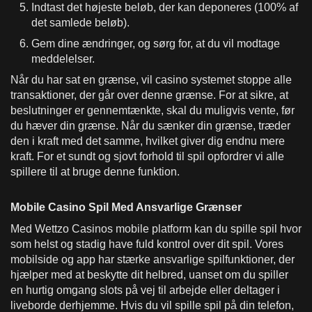
Indtast det højeste beløb, der kan deponeres (100% af
det samlede beløb).
Gem dine ændringer, og sørg for, at du vil modtage
meddelelser.
Når du har sat en grænse, vil casino systemet stoppe alle
transaktioner, der går over denne grænse. For at sikre, at
beslutninger er gennemtænkte, skal du muligvis vente, før
du hæver din grænse. Når du sænker din grænse, træder
den i kraft med det samme, hvilket giver dig endnu mere
kraft. For et sundt og sjovt forhold til spil opfordrer vi alle
spillere til at bruge denne funktion.
Mobile Casino Spil Med Ansvarlige Grænser
Med Wettzo Casinos mobile platform kan du spille spil hvor
som helst og stadig have fuld kontrol over dit spil. Vores
mobilside og app har stærke ansvarlige spilfunktioner, der
hjælper med at beskytte dit helbred, uanset om du spiller
en hurtig omgang slots på vej til arbejde eller deltager i
liveborde derhjemme. Hvis du vil spille spil på din telefon,