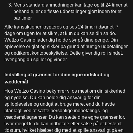
Mens standard anmodninger kan tage op til 24 timer at
behandle, er de fleste udbetalinger gjort inden for et
par timer.
Alle transaktioner krypteres og ses 24 timer i døgnet, 7
dage om ugen for at sikre, at kun du kan se din saldo.
Wettzo Casino lader dig holde styr på dine penge. Din
oplevelse er glat og sikker på grund af hurtige udbetalinger
og dedikeret kontobeskyttelse. Dette giver dig ro i sindet,
hver gang du spiller og vinder.
Indstilling af grænser for dine egne indskud og
væddemål
Hos Wettzo Casino bekymrer vi os mest om din sikkerhed
og nydelse. Du kan holde dig ansvarlig for din
spiloplevelse og undgå at bruge mere, end du havde
planlagt, ved at sætte personlige indbetalings- og
væddemålsgrænser. Du kan sætte dine egne grænser for,
hvor meget kr du kan indbetale eller satse på et bestemt
tidsrum, hvilket hjælper dig med at spille ansvarligt på en