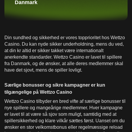
Danmark
Din sundhed og sikkerhed er vores topprioritet hos Wettzo
Casino. Du kan nyde sikker underholdning, mens du ved,
at din kr altid er sikker takket være internationalt
anerkendte standarder. Wettzo Casino er lavet til spillere
fra Danmark, og de ønsker, at alle deres medlemmer skal
have det sjovt, mens de spiller lovligt.
Særlige bonusser og sikre kampagner er kun
tilgængelige på Wettzo Casino
Wettzo Casino tilbyder en bred vifte af særlige bonusser til
nye spillere og mangeårige medlemmer. Hver kampagne
er lavet til at være så sjov som muligt, samtidig med at
spillersikkerhed og klare vilkår sættes først. Uanset om du
ønsker en stor velkomstbonus eller regelmæssige reload