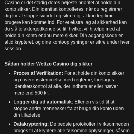
Casino er det stadig deres højeste prioritet at holde din
konto sikker. Din identitet kontrolleres, når du registrerer
dig for at stoppe svindel og sikre dig, at kun legitime
brugere kan komme ind. For et ekstra lag af sikkerhed kan
du slå tofaktorgodkendelse til, hvilket vil hjælpe med at
holde din konto endnu mere sikker. Din adgangskode er
altid krypteret, og dine kontooplysninger er sikre under hver
session.
Sådan holder Wettzo Casino dig sikker
Proces af Verifikation:
For at holde din konto sikker
og i overensstemmelse med reglerne, foretages
identitetskontrol af alle, der indbetaler eller hæver
mere end 500 kr.
Logger dig ud automatisk:
Efter en vis tid til at
stoppe andre mennesker fra at bruge din konto uden
din tilladelse.
Datakryptering:
De bedste protokoller i virksomheden
bruges til at kryptere alle følsomme oplysninger, såsom