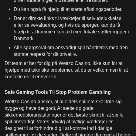
dine indbetalinger, indsatser eller sessioner.
Du kan også få hjælp til at starte afkølingsperioder.
Der er direkte links til værktøjer til selvudelukkelse
eller selvevaluering, og hvis du spørger, kan du få
hjælp til at komme i kontakt med lokale støttegrupper i
Danmark.
Alle spørgsmål om ansvarligt spil håndteres med den
største respekt for dit privatliv.
Dit team er her for dig på Wettzo Casino, ikke kun for at
hjælpe med tekniske problemer, så du er velkommen til at
kontakte os til enhver tid.
Safe Gaming Tools Til Stop Problem Gambling
Wettzo Casino ønsker, at alle dets spillere skal føle sig
trygge og have det godt. At sætte op gode
sikkerhedsforanstaltninger er det første skridt til at spille
spil ansvarligt. Vores udvalg af nyttige værktøjer er
designet til at forhindre dig i at komme ind i dårlige
spillevaner, før de starter. Dette vil hjælpe dig med at holde