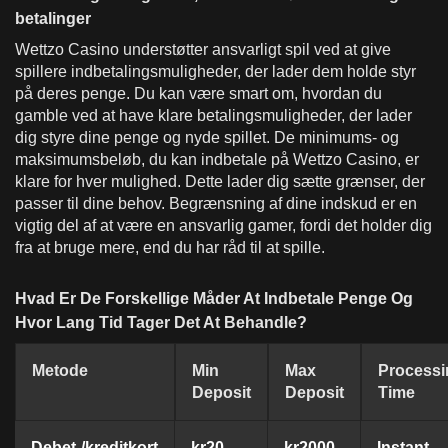
betalinger
Wettzo Casino understøtter ansvarligt spil ved at give
spillere indbetalingsmuligheder, der lader dem holde styr
på deres penge. Du kan være smart om, hvordan du
gamble ved at have klare betalingsmuligheder, der lader
dig styre dine penge og nyde spillet. De minimums- og
maksimumsbeløb, du kan indbetale på Wettzo Casino, er
klare for hver mulighed. Dette lader dig sætte grænser, der
passer til dine behov. Begrænsning af dine indskud er en
vigtig del af at være en ansvarlig gamer, fordi det holder dig
fra at bruge mere, end du har råd til at spille.
Hvad Er De Forskellige Måder At Indbetale Penge Og
Hvor Lang Tid Tager Det At Behandle?
Metode
Min
Max
Processi
Deposit
Deposit
Time
Debet-/kreditkort
kr20
kr2000
Instant