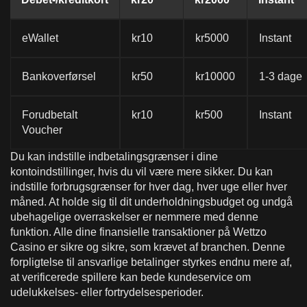
eWallet
kr10
kr5000
Instant
Bankoverførsel
kr50
kr10000
1-3 dage
Forudbetalt
kr10
kr500
Instant
Voucher
Du kan indstille indbetalingsgrænser i dine
kontoindstillinger, hvis du vil være mere sikker. Du kan
indstille forbrugsgrænser for hver dag, hver uge eller hver
måned. At holde sig til dit underholdningsbudget og undgå
ubehagelige overraskelser er nemmere med denne
funktion. Alle dine finansielle transaktioner på Wettzo
Casino er sikre og sikre, som krævet af branchen. Denne
forpligtelse til ansvarlige betalinger styrkes endnu mere af,
at verificerede spillere kan bede kundeservice om
udelukkelses- eller fortrydelsesperioder.