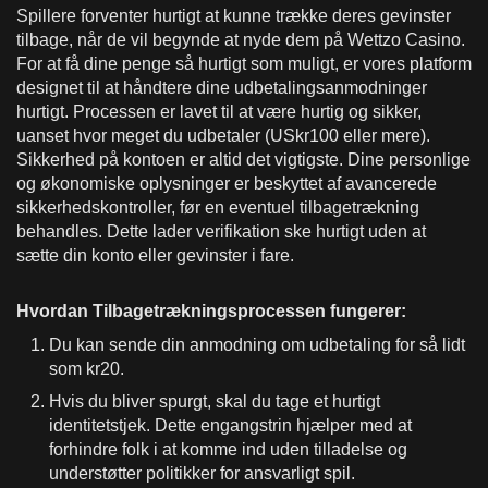
Spillere forventer hurtigt at kunne trække deres gevinster
tilbage, når de vil begynde at nyde dem på Wettzo Casino.
For at få dine penge så hurtigt som muligt, er vores platform
designet til at håndtere dine udbetalingsanmodninger
hurtigt. Processen er lavet til at være hurtig og sikker,
uanset hvor meget du udbetaler (USkr100 eller mere).
Sikkerhed på kontoen er altid det vigtigste. Dine personlige
og økonomiske oplysninger er beskyttet af avancerede
sikkerhedskontroller, før en eventuel tilbagetrækning
behandles. Dette lader verifikation ske hurtigt uden at
sætte din konto eller gevinster i fare.
Hvordan Tilbagetrækningsprocessen fungerer:
Du kan sende din anmodning om udbetaling for så lidt
som kr20.
Hvis du bliver spurgt, skal du tage et hurtigt
identitetstjek. Dette engangstrin hjælper med at
forhindre folk i at komme ind uden tilladelse og
understøtter politikker for ansvarligt spil.