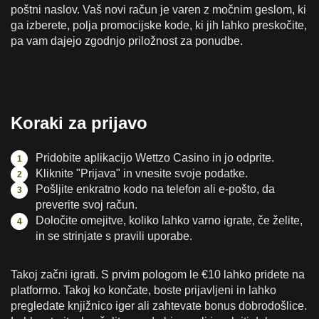
poštni naslov. Vaš novi račun je varen z močnim geslom, ki
ga izberete, polja promocijske kode, ki jih lahko preskočite,
pa vam dajejo zgodnjo priložnost za ponudbe.
Koraki za prijavo
Pridobite aplikacijo Wettzo Casino in jo odprite.
Kliknite "Prijava" in vnesite svoje podatke.
Pošljite enkratno kodo na telefon ali e-pošto, da
preverite svoj račun.
Določite omejitve, koliko lahko varno igrate, če želite,
in se strinjate s pravili uporabe.
Takoj začni igrati. S prvim pologom le €10 lahko pridete na
platformo. Takoj ko končate, boste prijavljeni in lahko
pregledate knjižnico iger ali zahtevate bonus dobrodošlice.