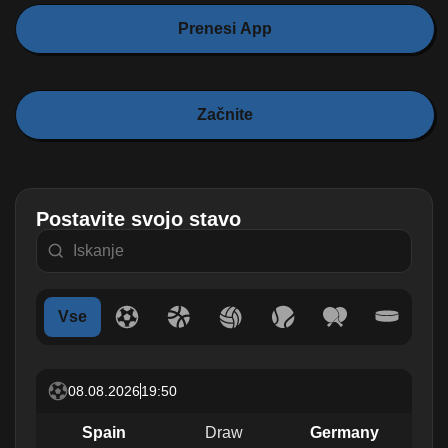
Prenesi App
Začnite
Postavite svojo stavo
Vse
08.08.2026
19:50
Spain
Draw
Germany