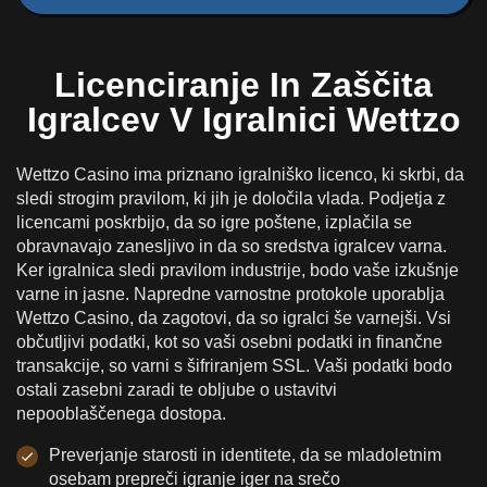
Licenciranje In Zaščita
Igralcev V Igralnici Wettzo
Wettzo Casino ima priznano igralniško licenco, ki skrbi, da
sledi strogim pravilom, ki jih je določila vlada. Podjetja z
licencami poskrbijo, da so igre poštene, izplačila se
obravnavajo zanesljivo in da so sredstva igralcev varna.
Ker igralnica sledi pravilom industrije, bodo vaše izkušnje
varne in jasne. Napredne varnostne protokole uporablja
Wettzo Casino, da zagotovi, da so igralci še varnejši. Vsi
občutljivi podatki, kot so vaši osebni podatki in finančne
transakcije, so varni s šifriranjem SSL. Vaši podatki bodo
ostali zasebni zaradi te obljube o ustavitvi
nepooblaščenega dostopa.
Preverjanje starosti in identitete, da se mladoletnim
osebam prepreči igranje iger na srečo