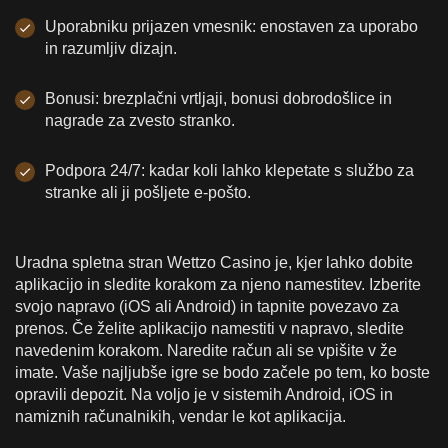
Uporabniku prijazen vmesnik: enostaven za uporabo
in razumljiv dizajn.
Bonusi: brezplačni vrtljaji, bonusi dobrodošlice in
nagrade za zvesto stranko.
Podpora 24/7: kadar koli lahko klepetate s službo za
stranke ali ji pošljete e-pošto.
Uradna spletna stran Wettzo Casino je, kjer lahko dobite
aplikacijo in sledite korakom za njeno namestitev. Izberite
svojo napravo (iOS ali Android) in tapnite povezavo za
prenos. Če želite aplikacijo namestiti v napravo, sledite
navedenim korakom. Naredite račun ali se vpišite v že
imate. Vaše najljubše igre se bodo začele po tem, ko boste
opravili depozit. Na voljo je v sistemih Android, iOS in
namiznih računalnikih, vendar le kot aplikacija.