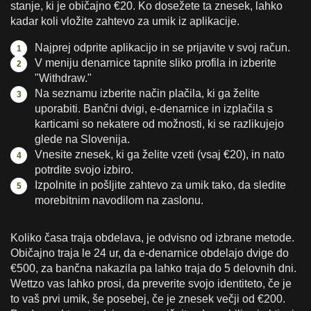
stanje, ki je običajno €20. Ko dosežete ta znesek, lahko
kadar koli vložite zahtevo za umik iz aplikacije.
Najprej odprite aplikacijo in se prijavite v svoj račun.
V meniju denarnice tapnite sliko profila in izberite
"Withdraw."
Na seznamu izberite način plačila, ki ga želite
uporabiti. Bančni dvigi, e-denarnice in izplačila s
karticami so nekatere od možnosti, ki se razlikujejo
glede na Slovenija.
Vnesite znesek, ki ga želite vzeti (vsaj €20), in nato
potrdite svojo izbiro.
Izpolnite in pošljite zahtevo za umik tako, da sledite
morebitnim navodilom na zaslonu.
Koliko časa traja obdelava, je odvisno od izbrane metode.
Običajno traja le 24 ur, da e-denarnice obdelajo dvige do
€500, za bančna nakazila pa lahko traja do 5 delovnih dni.
Wettzo vas lahko prosi, da preverite svojo identiteto, če je
to vaš prvi umik, še posebej, če je znesek večji od €200.