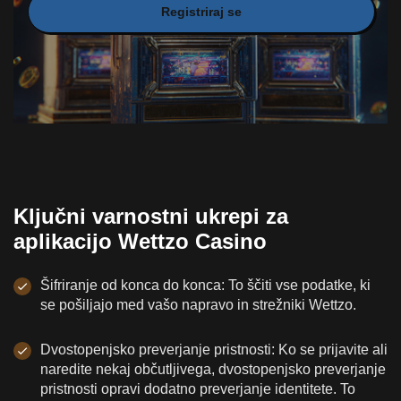
Registriraj se
Ključni varnostni ukrepi za
aplikacijo Wettzo Casino
Šifriranje od konca do konca: To ščiti vse podatke, ki
se pošiljajo med vašo napravo in strežniki Wettzo.
Dvostopenjsko preverjanje pristnosti: Ko se prijavite ali
naredite nekaj občutljivega, dvostopenjsko preverjanje
pristnosti opravi dodatno preverjanje identitete. To