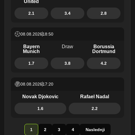
United
2.1
3.4
2.8
08.08.2026
18:50
Bayern
Draw
Borussia
Munich
Dortmund
1.7
3.8
4.2
08.08.2026
17:20
Novak Djokovic
Rafael Nadal
1.6
2.2
1
2
3
4
Naslednji