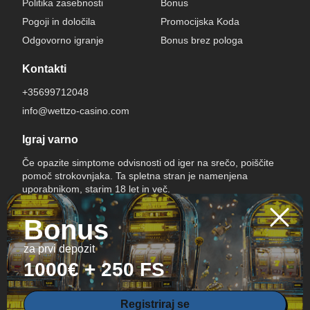
Politika zasebnosti
Bonus
Pogoji in določila
Promocijska Koda
Odgovorno igranje
Bonus brez pologa
Kontakti
+35699712048
info@wettzo-casino.com
Igraj varno
Če opazite simptome odvisnosti od iger na srečo, poiščite
pomoč strokovnjaka. Ta spletna stran je namenjena
uporabnikom, starim 18 let in več.
Bonus
za prvi depozit
1000€ + 250 FS
Preklopi jezik
Registriraj se