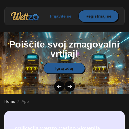
Prijavite se
Registriraj se
Poiščite svoj zmagovalni
vrtljaj!
Igraj zdaj
Home
App
Aplikacija Wettzo Casino Slovenija