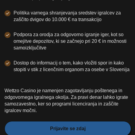
Politika varnega shranjevanja sredstev igralcev za
zaščito dvigov do 10.000 € na transakcijo
Podpora za orodja za odgovorno igranje iger, kot so
omejitve depozitov, ki se začnejo pri 20 € in možnosti
samoizključitve
Dostop do informacij o tem, kako vložiti spor in kako
stopiti v stik z licenčnim organom za osebe v Slovenija
Wettzo Casino je namenjen zagotavljanju poštenega in
odgovornega igralnega okolja. Za pravi denar lahko igrate
samozavestno, ker so programi licenciranja in zaščite
igralcev močni.
Prijavite se zdaj