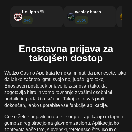
Lollipop ￼
wesley.bates
M
54€
105€
Enostavna prijava za
takojšen dostop
Wettzo Casino App traja le nekaj minut, da prenesete, tako
da lahko začnete igrati svoje najljubše igre takoj.
Enostaven postopek prijave je zasnovan tako, da
zagotavlja hitro in varno ravnanje z vašimi osebnimi
podatki in podatki o računu. Takoj ko je vaš profil
dokončan, lahko uporabite vse funkcije aplikacije.
Če se želite prijaviti, morate le odpreti aplikacijo in tapniti
gumb za registracijo na glavnem zaslonu. Aplikacija bo
zahtevala vaše ime, slovenski, telefonsko številko in e-