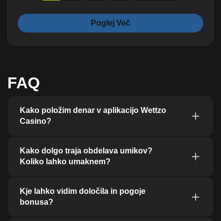
Poglej Več
FAQ
Kako položim denar v aplikacijo Wettzo
Casino?
Kako dolgo traja obdelava umikov?
Koliko lahko umaknem?
Kje lahko vidim določila in pogoje
bonusa?