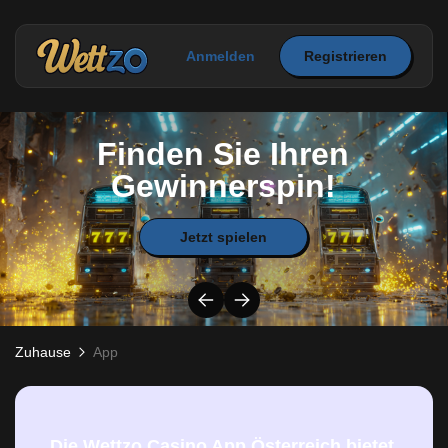
Anmelden
Registrieren
Finden Sie Ihren
Gewinnerspin!
Jetzt spielen
Zuhause
App
Die Wettzo Casino App Österreich bietet