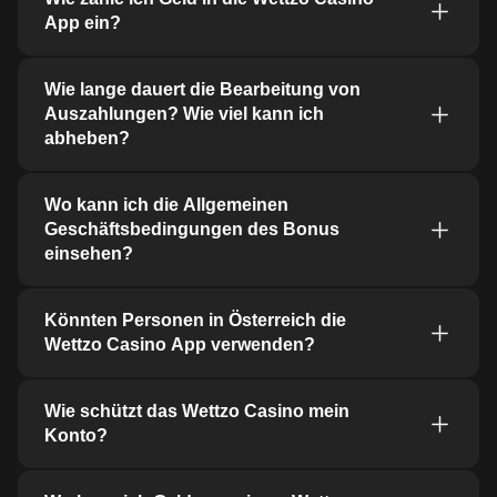
App ein?
Wie lange dauert die Bearbeitung von
Auszahlungen? Wie viel kann ich
abheben?
Wo kann ich die Allgemeinen
Geschäftsbedingungen des Bonus
einsehen?
Könnten Personen in Österreich die
Wettzo Casino App verwenden?
Wie schützt das Wettzo Casino mein
Konto?