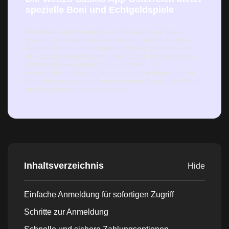
spezielle Boni und Echtgeldspiele
Mit dieser App können Sie unterwegs Top-Spiele
spielen. Genießen Sie eine Vielzahl von Slots, Live-
Dealer-Tischen und sicheren Zahlungsoptionen, die
alle darauf ausgelegt sind, Ihre Zeit in Österreich so
reibungslos wie möglich zu gestalten. Für
österreichisch Spieler, die nach hochwertiger mobiler
Unterhaltung suchen, beanspruchen Sie große € Boni
und beginnen Sie zu gewinnen.
Inhaltsverzeichnis
Hide
Einfache Anmeldung für sofortigen Zugriff
Schritte zur Anmeldung