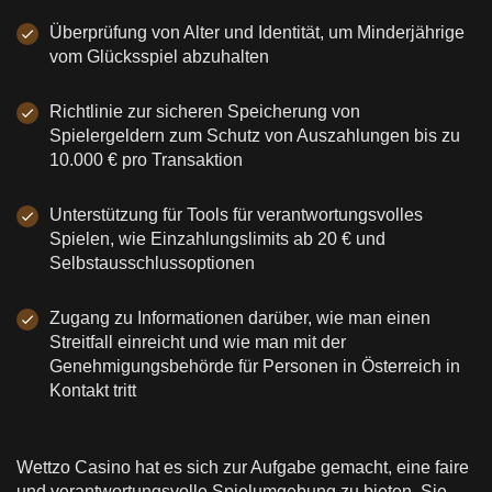
Überprüfung von Alter und Identität, um Minderjährige
vom Glücksspiel abzuhalten
Richtlinie zur sicheren Speicherung von
Spielergeldern zum Schutz von Auszahlungen bis zu
10.000 € pro Transaktion
Unterstützung für Tools für verantwortungsvolles
Spielen, wie Einzahlungslimits ab 20 € und
Selbstausschlussoptionen
Zugang zu Informationen darüber, wie man einen
Streitfall einreicht und wie man mit der
Genehmigungsbehörde für Personen in Österreich in
Kontakt tritt
Wettzo Casino hat es sich zur Aufgabe gemacht, eine faire
und verantwortungsvolle Spielumgebung zu bieten. Sie