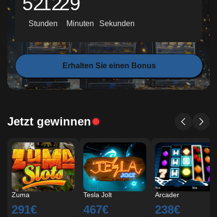
52
12
28
Stunden
Minuten
Sekunden
Erhalten Sie einen Bonus
Jetzt gewinnen
Arcader
Zuma
Tesla Jolt
238€
291€
467€