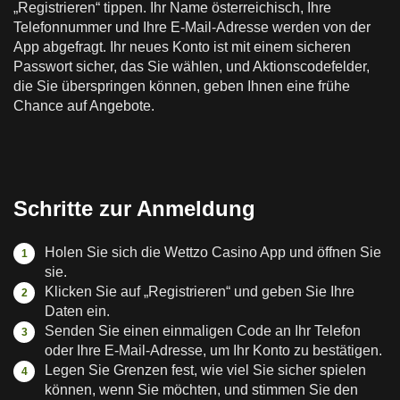
„Registrieren“ tippen. Ihr Name österreichisch, Ihre
Telefonnummer und Ihre E-Mail-Adresse werden von der
App abgefragt. Ihr neues Konto ist mit einem sicheren
Passwort sicher, das Sie wählen, und Aktionscodefelder,
die Sie überspringen können, geben Ihnen eine frühe
Chance auf Angebote.
Schritte zur Anmeldung
Holen Sie sich die Wettzo Casino App und öffnen Sie
sie.
Klicken Sie auf „Registrieren“ und geben Sie Ihre
Daten ein.
Senden Sie einen einmaligen Code an Ihr Telefon
oder Ihre E-Mail-Adresse, um Ihr Konto zu bestätigen.
Legen Sie Grenzen fest, wie viel Sie sicher spielen
können, wenn Sie möchten, und stimmen Sie den