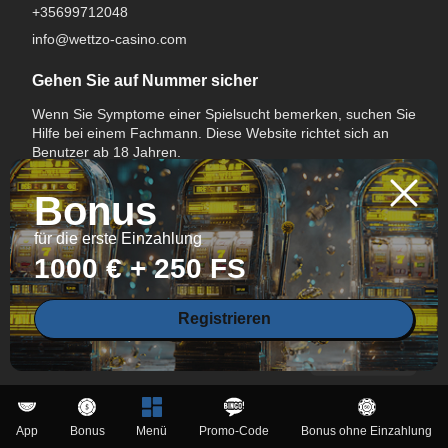
+35699712048
info@wettzo-casino.com
Gehen Sie auf Nummer sicher
Wenn Sie Symptome einer Spielsucht bemerken, suchen Sie
Hilfe bei einem Fachmann. Diese Website richtet sich an
Benutzer ab 18 Jahren.
Bonus
für die erste Einzahlung
1000 € + 250 FS
Sprache wechseln
Registrieren
All Rights Reserved.
App
Bonus
Menü
Promo-Code
Bonus ohne Einzahlung