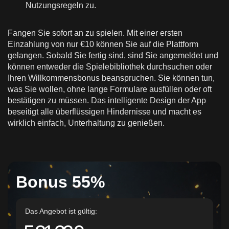
Nutzungsregeln zu.
Fangen Sie sofort an zu spielen. Mit einer ersten
Einzahlung von nur €10 können Sie auf die Plattform
gelangen. Sobald Sie fertig sind, sind Sie angemeldet und
können entweder die Spielebibliothek durchsuchen oder
Ihren Willkommensbonus beanspruchen. Sie können tun,
was Sie wollen, ohne lange Formulare ausfüllen oder oft
bestätigen zu müssen. Das intelligente Design der App
beseitigt alle überflüssigen Hindernisse und macht es
wirklich einfach, Unterhaltung zu genießen.
Bonus 55%
Das Angebot ist gültig: