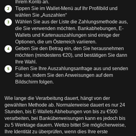
Ihrem Konto an.
Tippen Sie im Wallet-Menü auf Ihr Profilbild und
wählen Sie „Auszahlen“
Wählen Sie aus der Liste die Zahlungsmethode aus,
die Sie verwenden möchten. Bankabhebungen, E-
Wallets und Kartenauszahlungen sind einige der
Optionen, die um Österreich variieren.
Geben Sie den Betrag ein, den Sie herausnehmen
möchten (mindestens €20), und bestätigen Sie dann
Ihre Wahl.
Füllen Sie Ihre Auszahlungsanfrage aus und senden
Sie sie, indem Sie den Anweisungen auf dem
Bildschirm folgen.
Wie lange die Verarbeitung dauert, hängt von der
gewählten Methode ab. Normalerweise dauert es nur 24
Stunden, bis E-Wallets Abhebungen von bis zu €500
verarbeiten, bei Banküberweisungen kann es jedoch bis
zu 5 Werktage dauern. Wettzo bittet Sie möglicherweise,
Ihre Identität zu überprüfen, wenn dies Ihre erste