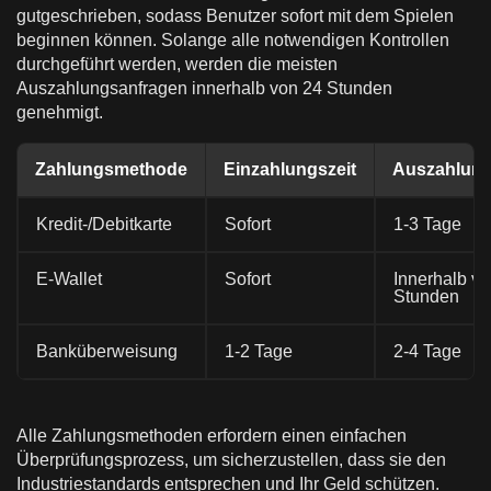
gutgeschrieben, sodass Benutzer sofort mit dem Spielen
beginnen können. Solange alle notwendigen Kontrollen
durchgeführt werden, werden die meisten
Auszahlungsanfragen innerhalb von 24 Stunden
genehmigt.
Zahlungsmethode
Einzahlungszeit
Auszahlung
Kredit-/Debitkarte
Sofort
1-3 Tage
E-Wallet
Sofort
Innerhalb v
Stunden
Banküberweisung
1-2 Tage
2-4 Tage
Alle Zahlungsmethoden erfordern einen einfachen
Überprüfungsprozess, um sicherzustellen, dass sie den
Industriestandards entsprechen und Ihr Geld schützen.