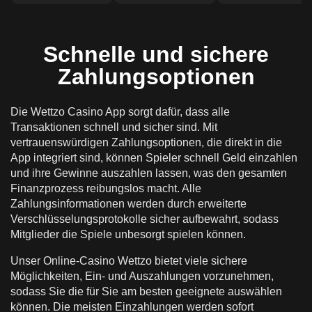
Schnelle und sichere
Zahlungsoptionen
Die Wettzo Casino App sorgt dafür, dass alle
Transaktionen schnell und sicher sind. Mit
vertrauenswürdigen Zahlungsoptionen, die direkt in die
App integriert sind, können Spieler schnell Geld einzahlen
und ihre Gewinne auszahlen lassen, was den gesamten
Finanzprozess reibungslos macht. Alle
Zahlungsinformationen werden durch erweiterte
Verschlüsselungsprotokolle sicher aufbewahrt, sodass
Mitglieder die Spiele unbesorgt spielen können.
Unser Online-Casino Wettzo bietet viele sichere
Möglichkeiten, Ein- und Auszahlungen vorzunehmen,
sodass Sie die für Sie am besten geeignete auswählen
können. Die meisten Einzahlungen werden sofort