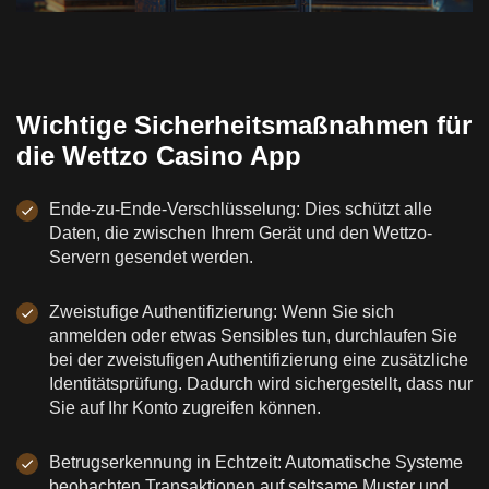
Wichtige Sicherheitsmaßnahmen für
die Wettzo Casino App
Ende-zu-Ende-Verschlüsselung: Dies schützt alle
Daten, die zwischen Ihrem Gerät und den Wettzo-
Servern gesendet werden.
Zweistufige Authentifizierung: Wenn Sie sich
anmelden oder etwas Sensibles tun, durchlaufen Sie
bei der zweistufigen Authentifizierung eine zusätzliche
Identitätsprüfung. Dadurch wird sichergestellt, dass nur
Sie auf Ihr Konto zugreifen können.
Betrugserkennung in Echtzeit: Automatische Systeme
beobachten Transaktionen auf seltsame Muster und