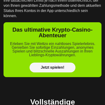
Ihre tatsächlichen Limits je nach Ihrem österreichisch, der
von Ihnen gewählten Zahlungsmethode und dem aktuellen
Status Ihres Kontos in der App unterschiedlich sein
können.
Das ultimative Krypto-Casino-
Abenteuer
Erleben Sie mit Wettzo ein nahtloses Spielerlebnis.
Genießen Sie sofortige Einzahlungen, anonymes
Spielen und blitzschnelle Auszahlungen in Ihren
Lieblings-Kryptowährungen.
Jetzt spielen!
Vollständige