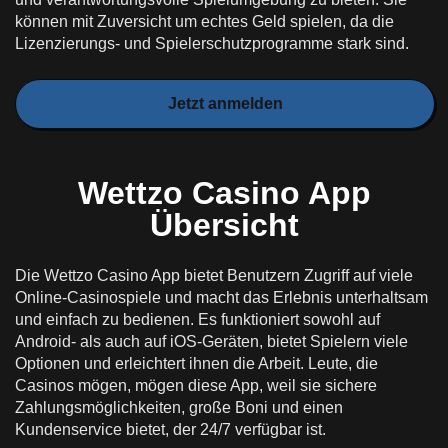
können mit Zuversicht um echtes Geld spielen, da die
Lizenzierungs- und Spielerschutzprogramme stark sind.
Jetzt anmelden
Wettzo Casino App
Übersicht
Die Wettzo Casino App bietet Benutzern Zugriff auf viele
Online-Casinospiele und macht das Erlebnis unterhaltsam
und einfach zu bedienen. Es funktioniert sowohl auf
Android- als auch auf iOS-Geräten, bietet Spielern viele
Optionen und erleichtert ihnen die Arbeit. Leute, die
Casinos mögen, mögen diese App, weil sie sichere
Zahlungsmöglichkeiten, große Boni und einen
Kundenservice bietet, der 24/7 verfügbar ist.