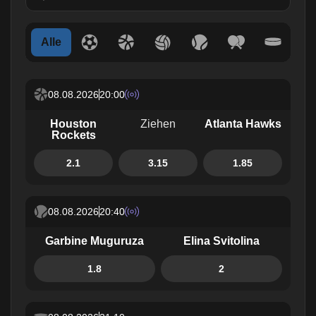
Alle
08.08.2026
20:00
Houston
Ziehen
Atlanta Hawks
Rockets
2.1
3.15
1.85
08.08.2026
20:40
Garbine Muguruza
Elina Svitolina
1.8
2