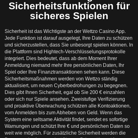
Sicherheitsfunktionen für
sicheres Spielen
Sicherheit ist das Wichtigste an der Wettzo Casino App.
Jede Funktion ist darauf ausgelegt, Ihre Daten zu schützen
und sicherzustellen, dass Sie unbesorgt spielen können. In
die Plattform sind Hightech-Verschlüsselungsprotokolle
integriert. Dies bedeutet, dass ab dem Moment Ihrer
Anmeldung niemand mehr Ihre persönlichen Daten, Ihr
Spiel oder Ihre Finanztransaktionen sehen kann. Diese
Sicherheitsmaßnahmen werden von Wettzo ständig
aktualisiert, um neuen Cyberbedrohungen zu begegnen.
Dies gibt Ihnen Sicherheit, egal ob Sie 200 € einzahlen
oder sich nur Spiele ansehen. Zweistufige Verifizierung
und proaktive Überwachung schützen alle Kontoaktionen,
vom Anmelden bis zum Abheben von Geld. Wenn das
System eine seltsame Aktivität findet, sendet es sofortige
Warnungen und schützt Ihre € und persönlichen Daten so
weit wie möglich. Für zusätzliche Sicherheit werden die