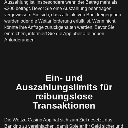
Auszahlung ist, insbesondere wenn der Betrag mehr als
€200 beträgt. Bevor Sie eine Auszahlung beantragen,
vergewissern Sie sich, dass alle aktiven Boni freigegeben
wurden oder die Wettanforderung erfüllt ist. Wenn nicht,
könnte Ihre Anfrage zurückgehalten werden. Bevor Sie
einreichen, informiert Sie die App über alle neuen
Anforderungen.
Ein- und
Auszahlungslimits für
reibungslose
Transaktionen
Die Wettzo Casino App hat sich zum Ziel gesetzt, das
Banking zu vereinfachen, damit Spieler ihr Geld sicher und