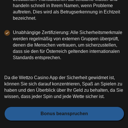
handeln schnell in Ihrem Namen, wenn Probleme
auftreten. Dies wird als Betrugserkennung in Echtzeit
bezeichnet.
Unabhängige Zertifizierung: Alle Sicherheitsmerkmale
werden regelmäßig von externen Gruppen überprüft,
denen die Menschen vertrauen, um sicherzustellen,
dass sie den für Österreich geltenden internationalen
Standards entsprechen.
Da die Wettzo Casino App der Sicherheit gewidmet ist,
können Sie sich darauf konzentrieren, Spaß an Spielen zu
haben und den Überblick über Ihr Geld zu behalten, da Sie
wissen, dass jeder Spin und jede Wette sicher ist.
Bonus beanspruchen