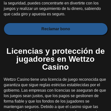
la seguridad, puedes concentrarte en divertirte con los
juegos y realizar un seguimiento de tu dinero, sabiendo
que cada giro y apuesta es seguro.
Reclamar bono
Licencias y protección de
jugadores en Wettzo
Casino
Wettzo Casino tiene una licencia de juego reconocida que
garantiza que sigue reglas estrictas establecidas por el
gobierno. Las empresas con licencias se aseguran de que
los juegos sean justos, que los pagos se gestionen de
forma fiable y que los fondos de los jugadores se
mantengan seguros. Debido a que el casino sigue las