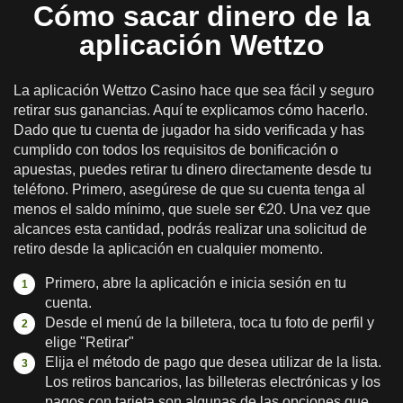
Cómo sacar dinero de la
aplicación Wettzo
La aplicación Wettzo Casino hace que sea fácil y seguro
retirar sus ganancias. Aquí te explicamos cómo hacerlo.
Dado que tu cuenta de jugador ha sido verificada y has
cumplido con todos los requisitos de bonificación o
apuestas, puedes retirar tu dinero directamente desde tu
teléfono. Primero, asegúrese de que su cuenta tenga al
menos el saldo mínimo, que suele ser €20. Una vez que
alcances esta cantidad, podrás realizar una solicitud de
retiro desde la aplicación en cualquier momento.
Primero, abre la aplicación e inicia sesión en tu
cuenta.
Desde el menú de la billetera, toca tu foto de perfil y
elige "Retirar"
Elija el método de pago que desea utilizar de la lista.
Los retiros bancarios, las billeteras electrónicas y los
pagos con tarjeta son algunas de las opciones que