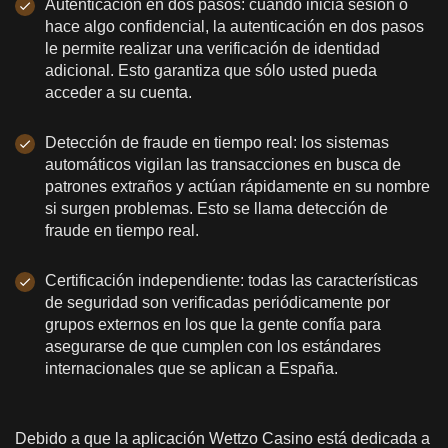
Autenticación en dos pasos: cuando inicia sesión o
hace algo confidencial, la autenticación en dos pasos
le permite realizar una verificación de identidad
adicional. Esto garantiza que sólo usted pueda
acceder a su cuenta.
Detección de fraude en tiempo real: los sistemas
automáticos vigilan las transacciones en busca de
patrones extraños y actúan rápidamente en su nombre
si surgen problemas. Esto se llama detección de
fraude en tiempo real.
Certificación independiente: todas las características
de seguridad son verificadas periódicamente por
grupos externos en los que la gente confía para
asegurarse de que cumplen con los estándares
internacionales que se aplican a España.
Debido a que la aplicación Wettzo Casino está dedicada a