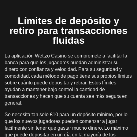
Límites de depósito y
retiro para transacciones
fluidas
La aplicación Wettzo Casino se compromete a facilitar la
banca para que los jugadores puedan administrar su
dinero con confianza y velocidad. Para su seguridad y
comodidad, cada método de pago tiene sus propios límites
sobre cuánto puede depositar y retirar. Estos límites
ayudan a mantener bajo control la cantidad de
transacciones y hacen que su cuenta sea más segura en
general.
Se necesita tan solo €10 para un depósito mínimo, por lo
que los nuevos jugadores pueden comenzar a jugar
fácilmente sin tener que gastar mucho dinero. Lo máximo
que puede depositar en un día en la mayoría de los