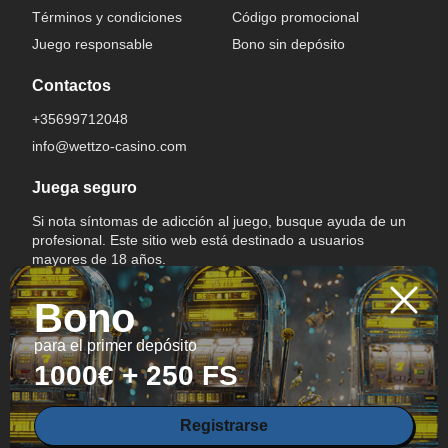
Términos y condiciones
Código promocional
Juego responsable
Bono sin depósito
Contactos
+35699712048
info@wettzo-casino.com
Juega seguro
Si nota síntomas de adicción al juego, busque ayuda de un
profesional. Este sitio web está destinado a usuarios
mayores de 18 años.
Bono
para el primer depósito
1000€ + 250 FS
Cambiar idioma
Registrarse