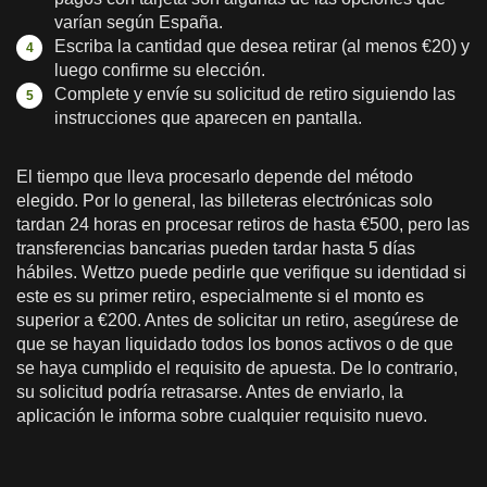
varían según España.
Escriba la cantidad que desea retirar (al menos €20) y
luego confirme su elección.
Complete y envíe su solicitud de retiro siguiendo las
instrucciones que aparecen en pantalla.
El tiempo que lleva procesarlo depende del método
elegido. Por lo general, las billeteras electrónicas solo
tardan 24 horas en procesar retiros de hasta €500, pero las
transferencias bancarias pueden tardar hasta 5 días
hábiles. Wettzo puede pedirle que verifique su identidad si
este es su primer retiro, especialmente si el monto es
superior a €200. Antes de solicitar un retiro, asegúrese de
que se hayan liquidado todos los bonos activos o de que
se haya cumplido el requisito de apuesta. De lo contrario,
su solicitud podría retrasarse. Antes de enviarlo, la
aplicación le informa sobre cualquier requisito nuevo.