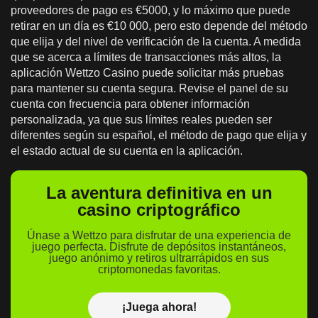
proveedores de pago es €5000, y lo máximo que puede
retirar en un día es €10 000, pero esto depende del método
que elija y del nivel de verificación de la cuenta. A medida
que se acerca a límites de transacciones más altos, la
aplicación Wettzo Casino puede solicitar más pruebas
para mantener su cuenta segura. Revise el panel de su
cuenta con frecuencia para obtener información
personalizada, ya que sus límites reales pueden ser
diferentes según su español, el método de pago que elija y
el estado actual de su cuenta en la aplicación.
La aventura definitiva en un
casino criptográfico
Únase a Wettzo para disfrutar de una experiencia de
juego perfecta. Disfrute de depósitos instantáneos,
juego anónimo y retiros ultrarrápidos en sus
criptomonedas favoritas.
¡Juega ahora!