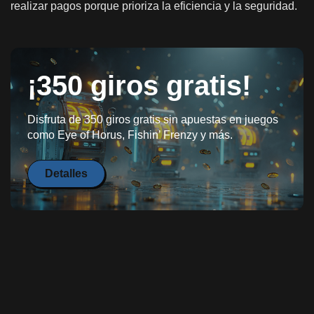
realizar pagos porque prioriza la eficiencia y la seguridad.
¡350 giros gratis!
Disfruta de 350 giros gratis sin apuestas en juegos
como Eye of Horus, Fishin’ Frenzy y más.
Detalles