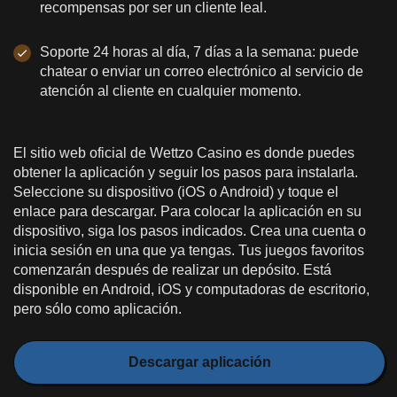
recompensas por ser un cliente leal.
Soporte 24 horas al día, 7 días a la semana: puede
chatear o enviar un correo electrónico al servicio de
atención al cliente en cualquier momento.
El sitio web oficial de Wettzo Casino es donde puedes
obtener la aplicación y seguir los pasos para instalarla.
Seleccione su dispositivo (iOS o Android) y toque el
enlace para descargar. Para colocar la aplicación en su
dispositivo, siga los pasos indicados. Crea una cuenta o
inicia sesión en una que ya tengas. Tus juegos favoritos
comenzarán después de realizar un depósito. Está
disponible en Android, iOS y computadoras de escritorio,
pero sólo como aplicación.
Descargar aplicación