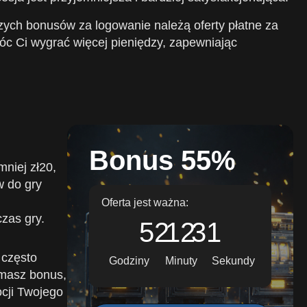
szych bonusów za logowanie należą oferty płatne za
óc Ci wygrać więcej pieniędzy, zapewniając
Bonus 55%
niej zł20,
 do gry
Oferta jest ważna:
zas gry.
52
12
29
 często
Godziny
Minuty
Sekundy
ymasz bonus,
cji Twojego