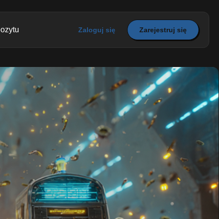
ozytu
Zaloguj się
Zarejestruj się