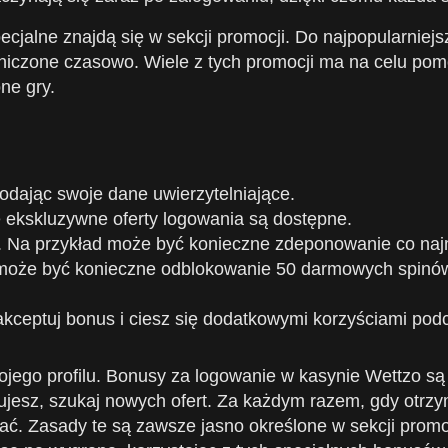
cjalne znajdą się w sekcji promocji. Do najpopularniej
niczone czasowo. Wiele z tych promocji ma na celu pom
ne gry.
odając swoje dane uwierzytelniające.
e ekskluzywne oferty logowania są dostępne.
. Na przykład może być konieczne zdeponowanie co najm
może być konieczne odblokowanie 50 darmowych spinów
akceptuj bonus i ciesz się dodatkowymi korzyściami podc
jego profilu. Bonusy za logowanie w kasynie Wettzo są
ujesz, szukaj nowych ofert. Za każdym razem, gdy otrz
ać. Zasady te są zawsze jasno określone w sekcji promo