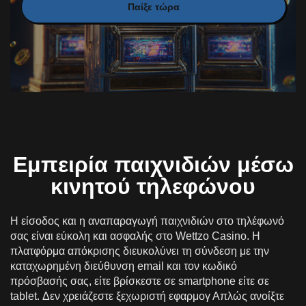
Παίξε τώρα
Εμπειρία παιχνιδιών μέσω
κινητού τηλεφώνου
Η είσοδος και η αναπαραγωγή παιχνιδιών στο τηλέφωνό
σας είναι εύκολη και ασφαλής στο Wettzo Casino. Η
πλατφόρμα απόκρισης διευκολύνει τη σύνδεση με την
καταχωρημένη διεύθυνση email και τον κωδικό
πρόσβασής σας, είτε βρίσκεστε σε smartphone είτε σε
tablet. Δεν χρειάζεστε ξεχωριστή εφαρμογ Απλώς ανοίξτε