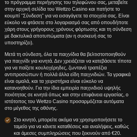
το πρόγραμμα περιήγησης του τηλεφώνου σας, μεταβείτε
στην αρχική σελίδα του Wettzo Casino και πατήστε το
κουμπί "Σύνδεση" για να εισαγάγετε τα στοιχεία σας. Είναι
εύκολο να φτάσετε στο λογαριασμό σας από οπουδήποτε
χάρη στους γρήγορους χρόνους φόρτωσης και τη σύνδεση
με δακτυλικά αποτυπώματα (αν η συσκευή σας το
υποστηρίζει).
Μετά τη σύνδεση, όλα τα παιχνίδια θα βελτιστοποιηθούν
για παιχνίδι για κινητά. Δεν χρειάζεται να κατεβάσετε τίποτα
για να παίξετε κουλοχέρηδες, ζωντανά τραπέζια
αντιπροσώπων ή πολλά άλλα είδη παιχνιδιών. Τα γραφικά
είναι ομαλά, και τα χειριστήρια είναι εύκολο να
κατανοηθούν. Για την ίδια εμπειρία παιχνιδιού υψηλής
ποιότητας σε κινητά όπως και στην επιφάνεια εργασίας, ο
ιστότοπος του Wettzo Casino προσαρμόζεται αυτόματα
στο μέγεθος της οθόνης.
Στο κινητό, μπορείτε ακόμα να χρησιμοποιήσετε το
ταμείο για να κάνετε καταθέσεις και αναλήψεις, καθώς
και άμεσες συμπληρώσεις που ξεκινούν από €20.