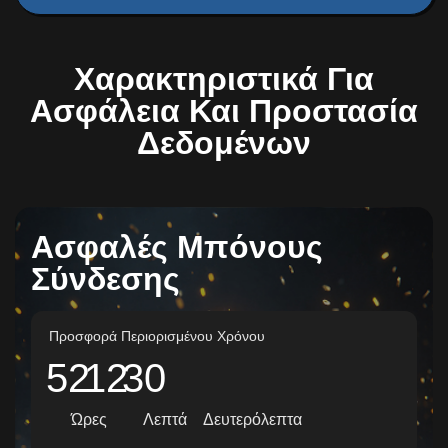
Χαρακτηριστικά Για
Ασφάλεια Και Προστασία
Δεδομένων
Ασφαλές Μπόνους
Σύνδεσης
Προσφορά Περιορισμένου Χρόνου
52
12
29
Ώρες
Λεπτά
Δευτερόλεπτα