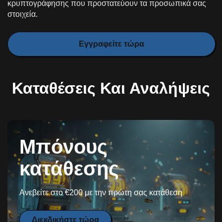
κρυπτογράφησης που προστατεύουν τα προσωπικά σας
στοιχεία.
Εγγραφείτε τώρα
Καταθέσεις Και Αναλήψεις
Μπόνους
κατάθεσης
Ανεβείτε στο €200 με την πρώτη σας κατάθεση
Διεκδικήστε τώρα