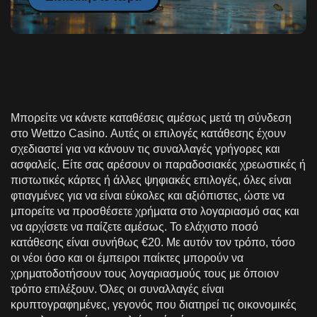
Μπορείτε να κάνετε καταθέσεις αμέσως μετά τη σύνδεση
στο Wettzo Casino. Αυτές οι επιλογές κατάθεσης έχουν
σχεδιαστεί για να κάνουν τις συναλλαγές γρήγορες και
ασφαλείς. Είτε σας αρέσουν οι παραδοσιακές χρεωστικές ή
πιστωτικές κάρτες ή άλλες ψηφιακές επιλογές, όλες είναι
φτιαγμένες για να είναι εύκολες και αξιόπιστες, ώστε να
μπορείτε να προσθέσετε χρήματα στο λογαριασμό σας και
να αρχίσετε να παίζετε αμέσως. Το ελάχιστο ποσό
κατάθεσης είναι συνήθως €20. Με αυτόν τον τρόπο, τόσο
οι νέοι όσο και οι έμπειροι παίκτες μπορούν να
χρηματοδοτήσουν τους λογαριασμούς τους με όποιον
τρόπο επιλέξουν. Όλες οι συναλλαγές είναι
κρυπτογραφημένες, γεγονός που διατηρεί τις οικονομικές