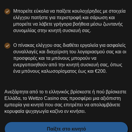
Μπορείτε εύκολα να παίξετε κουλοχέρηδες με στοιχεία
ελέγχου πατήστε για περιστροφή και σάρωση και
μπορείτε να λάβετε γρήγορα βοήθεια μέσω ζωντανής
συνομιλίας στην κινητή συσκευή σας.
Ο πίνακας ελέγχου σας διαθέτει εργαλεία για ασφαλείς
συναλλαγές και διαχείριση του λογαριασμού σας και οι
προσφορές και τα μπόνους μπορούν να
ενεργοποιηθούν από την κινητή συσκευή σας, όπως
ένα μπόνους καλωσορίσματος έως και €200.
Ανεξάρτητα από το τι ελληνικός βρίσκεστε ή πού βρίσκεστε
Ελλάδα, το Wettzo Casino σας προσφέρει μια αξιόπιστη
εμπειρία για κινητά που σας επιτρέπει να απολαμβάνετε
κορυφαία ψυχαγωγία καζίνο εν κινήσει.
Παίξτε στο κινητό