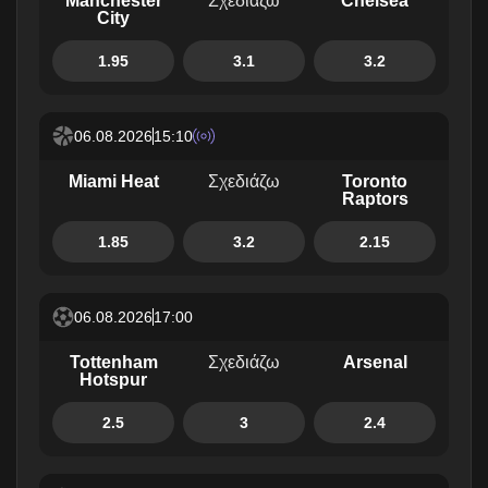
Manchester
Σχεδιάζω
Chelsea
City
1.95
3.1
3.2
06.08.2026
15:10
Miami Heat
Σχεδιάζω
Toronto
Raptors
1.85
3.2
2.15
06.08.2026
17:00
Tottenham
Σχεδιάζω
Arsenal
Hotspur
2.5
3
2.4