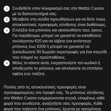
Συνδεθείτε στον λογαριασμό σας στο Wettzo Casino
με τα διαπιστευτήριά σας.
Μεταβείτε στη σελίδα προωθήσεων για να δείτε ποιες
αποκλειστικές προσφορές σύνδεσης είναι διαθέσιμες.
Επιλέξτε ένα μπόνους και ακολουθήστε τους όρους.
Για παράδειγμα, μπορεί να χρειαστεί να καταθέσετε
τουλάχιστον €20 για να λάβετε ένα αντίστοιχο
μπόνους έως €200 ή μπορεί να χρειαστεί να
ξεκλειδώσετε 50 δωρεάν περιστροφές για ένα παιχνίδι
που πληροί τις προϋποθέσεις.
Μόλις το κάνετε αυτό, ενεργοποιήστε τον κωδικό ή
αποδεχτείτε το μπόνους και απολαύστε τα επιπλέον
οφέλη ενώ παίζετε.
Πολλές από τις αποκλειστικές προσφορές είναι
προσαρμοσμένες στο προφίλ σας. Τα μπόνους σύνδεσης
στο Wettzo Casino ενημερώνονται συχνά, επομένως κάθε
φορά που συνδέεστε, αναζητήστε νέες προσφορές. Κάθε
φορά που παίρνετε ένα μπόνους, έρχεται με ορισμένους