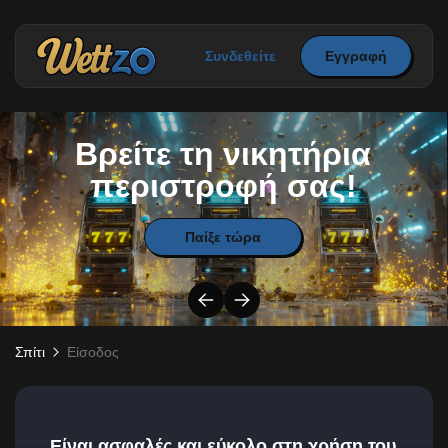
Συνδεθείτε
Εγγραφή
Βρείτε τη νικητήρια
περιστροφή σας!
Παίξε τώρα
Σπίτι
Είσοδος
Είναι ασφαλές και εύκολο στη χρήση του