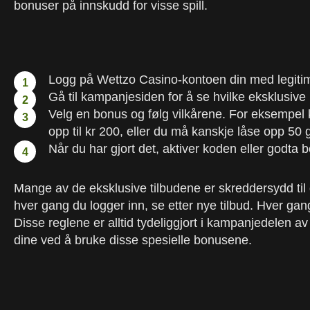
bonuser på innskudd for visse spill.
Logg på Wettzo Casino-kontoen din med legiti
Gå til kampanjesiden for å se hvilke eksklusive 
Velg en bonus og følg vilkårene. For eksempel 
opp til kr 200, eller du må kanskje låse opp 50 gr
Når du har gjort det, aktiver koden eller godta 
Mange av de eksklusive tilbudene er skreddersydd til
hver gang du logger inn, se etter nye tilbud. Hver g
Disse reglene er alltid tydeliggjort i kampanjedelen a
dine ved å bruke disse spesielle bonusene.