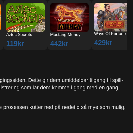
Double Dragons
Cloud Tales
Bonus Deuces Wild 50 Hand
184kr
385kr
155kr
ingssiden. Dette gir dem umiddelbar tilgang til spill-
registrering som lar dem komme i gang med en gang.
ne prosessen kutter ned på nedetid så mye som mulig,