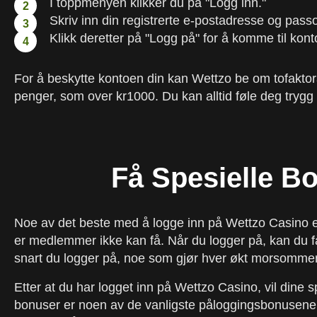
I toppmenyen klikker du på "Logg inn."
Skriv inn din registrerte e-postadresse og pass
Klikk deretter på "Logg på" for å komme til kont
For å beskytte kontoen din kan Wettzo be om tofaktora
penger, som over kr1000. Du kan alltid føle deg trygg
Få Spesielle B
Noe av det beste med å logge inn på Wettzo Casino er 
er medlemmer ikke kan få. Når du logger på, kan du f
snart du logger på, noe som gjør hver økt morsomme
Etter at du har logget inn på Wettzo Casino, vil dine
bonuser er noen av de vanligste påloggingsbonusene