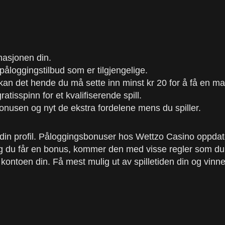
masjonen din.
påloggingstilbud som er tilgjengelige.
kan det hende du må sette inn minst kr 20 for å få en m
atisspinn for et kvalifiserende spill.
bonusen og nyt de ekstra fordelene mens du spiller.
 din profil. Påloggingsbonuser hos Wettzo Casino oppdat
ang du får en bonus, kommer den med visse regler som du
v kontoen din. Få mest mulig ut av spilletiden din og vin