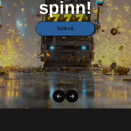
spinn!
Spill nå