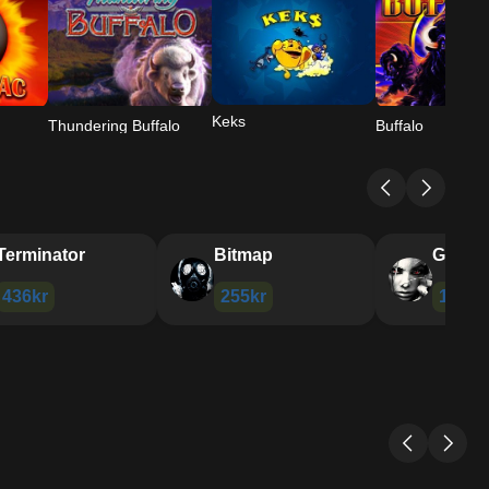
Keks
Thundering Buffalo
Buffalo
Terminator
Bitmap
Gothic
436kr
255kr
181kr