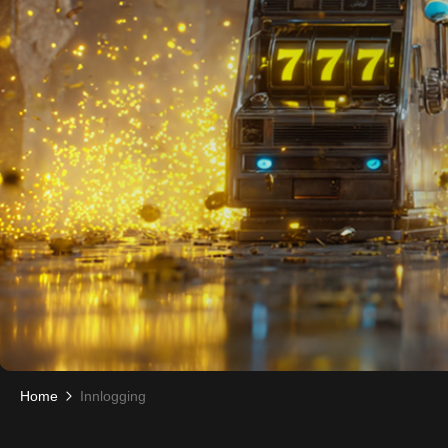
Home
Innlogging