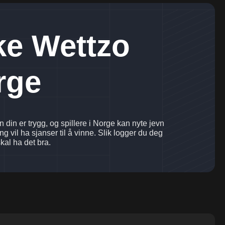
uke Wettzo
rge
n din er trygg, og spillere i Norge kan nyte jevn
g vil ha sjanser til å vinne. Slik logger du deg
kal ha det bra.