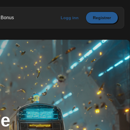
d Bonus
Logg inn
Registrer
de