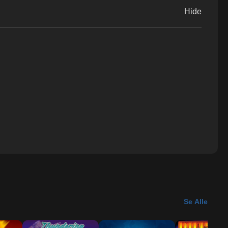
Hide
Se Alle