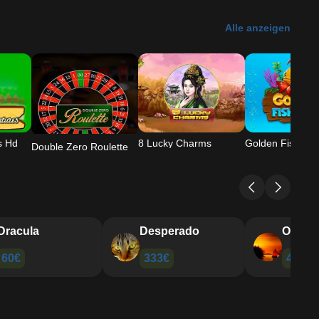
Alle anzeigen
s Hd
8 Lucky Charms
Golden Fishtank
Double Zero Roulette
Dracula
Desperado
Onicor
60€
333€
447€