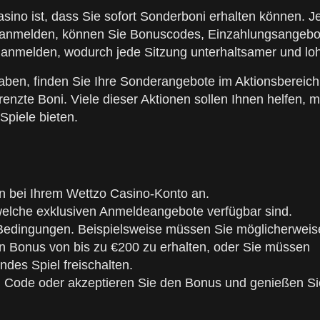
o ist, dass Sie sofort Sonderboni erhalten können. Jede
h anmelden, können Sie Bonuscodes, Einzahlungsangebote
h anmelden, wodurch jede Sitzung unterhaltsamer und lo
ben, finden Sie Ihre Sonderangebote im Aktionsbereich
renzte Boni. Viele dieser Aktionen sollen Ihnen helfen,
piele bieten.
n bei Ihrem Wettzo Casino-Konto an.
welche exklusiven Anmeldeangebote verfügbar sind.
Bedingungen. Beispielsweise müssen Sie möglicherweis
 Bonus von bis zu €200 zu erhalten, oder Sie müssen
endes Spiel freischalten.
n Code oder akzeptieren Sie den Bonus und genießen Si