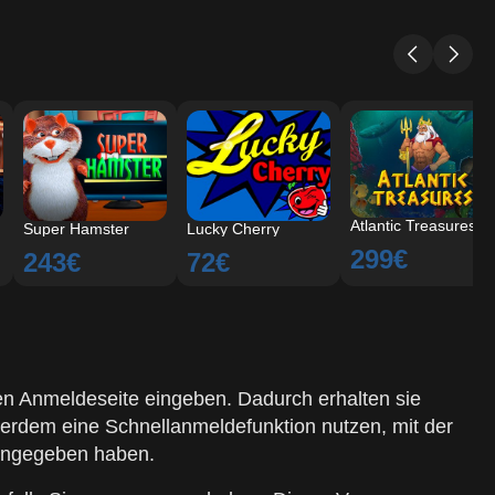
Treasure Mania
Crazy Monkey 2
Elementium Spin 16
463€
443€
121€
llen Anmeldeseite eingeben. Dadurch erhalten sie
außerdem eine Schnellanmeldefunktion nutzen, mit der
eingegeben haben.