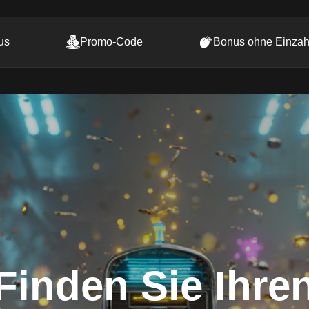
us
Promo-Code
Bonus ohne Einzah
Finden Sie Ihre