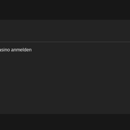
Casino anmelden