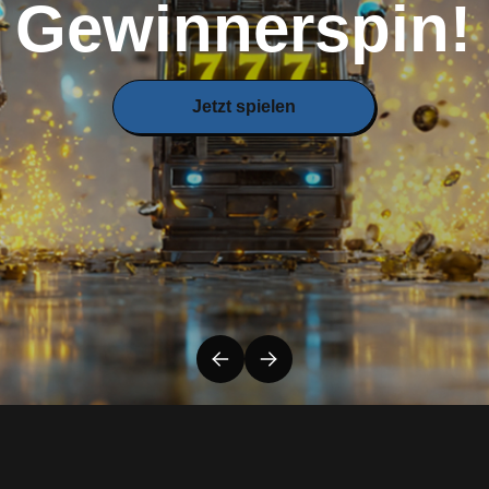
Gewinnerspin!
Jetzt spielen