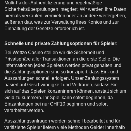
Multi-Faktor-Authentifizierung und regelmäßige
Sicherheitsüberprüfungen integriert. Wir werden Ihre Daten
niemals verkaufen, vermieten oder an andere weitergeben,
außer an das, was zur Verwaltung Ihres Kontos und zur
Einhaltung der Gesetze erforderlich ist.
Schnelle und private Zahlungsoptionen für Spieler:
Bei Wettzo Casino stellen wir die Sicherheit und
Privatsphäre aller Transaktionen an die erste Stelle. Die
Informationen jedes Spielers werden privat gehalten und
die Zahlungsoptionen sind so konzipiert, dass Ein- und
Auszahlungen schnell erfolgen. Unser Zahlungssystem
basiert auf Geschwindigkeit und Vertrauen, sodass Sie
sich auf das Spielen konzentrieren können, anstatt sich um
Geld zu kümmern. Ihr Spiel kann sofort beginnen, da
Einzahlungen bei nur CHF10 beginnen und sofort
verarbeitet werden.
Auszahlungsanfragen werden schnell bearbeitet und für
verifizierte Spieler liefern viele Methoden Gelder innerhalb