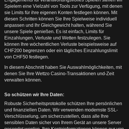
Spielern eine Vielzahl von Tools zur Verfügung, mit denen
sie Limits für ihre eigenen Konten festlegen können. Mit
diesen Schritten können Sie Ihre Spielweise individuell
anpassen und Ihr Gleichgewicht halten, während Sie
unsere Spiele genießen. Es ist einfach, Limits für
Einzahlungen, Verluste und Wetten festzulegen. Sie
können Ihre wöchentlichen Verluste beispielsweise auf
CHF200 begrenzen oder ein tägliches Einzahlungslimit
von CHF50 festlegen.
In diesem Abschnitt haben Sie Auswahlmöglichkeiten, mit
denen Sie Ihre Wettzo Casino-Transaktionen und-Zeit
verwalten können.
So schützen wir Ihre Daten:
Robuste Sicherheitsprotokolle schützen Ihre persönlichen
und finanziellen Daten. Wir verwenden modernste SSL-
Verschlüsselung, um sicherzustellen, dass alle Ihre
sensiblen Daten sicher von Ihrem Gerät an unsere Server
gesendet werden. Ihre Kontoinformationen können nur von