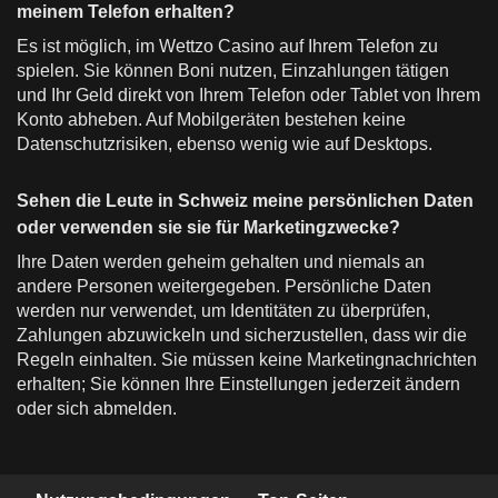
meinem Telefon erhalten?
Es ist möglich, im Wettzo Casino auf Ihrem Telefon zu
spielen. Sie können Boni nutzen, Einzahlungen tätigen
und Ihr Geld direkt von Ihrem Telefon oder Tablet von Ihrem
Konto abheben. Auf Mobilgeräten bestehen keine
Datenschutzrisiken, ebenso wenig wie auf Desktops.
Sehen die Leute in Schweiz meine persönlichen Daten
oder verwenden sie sie für Marketingzwecke?
Ihre Daten werden geheim gehalten und niemals an
andere Personen weitergegeben. Persönliche Daten
werden nur verwendet, um Identitäten zu überprüfen,
Zahlungen abzuwickeln und sicherzustellen, dass wir die
Regeln einhalten. Sie müssen keine Marketingnachrichten
erhalten; Sie können Ihre Einstellungen jederzeit ändern
oder sich abmelden.