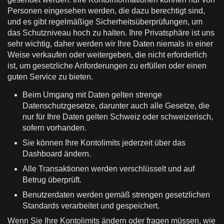
Personen eingesehen werden, die dazu berechtigt sind,
und es gibt regelmäßige Sicherheitsüberprüfungen, um
das Schutzniveau hoch zu halten. Ihre Privatsphäre ist uns
sehr wichtig, daher werden wir Ihre Daten niemals in einer
Weise verkaufen oder weitergeben, die nicht erforderlich
ist, um gesetzliche Anforderungen zu erfüllen oder einen
guten Service zu bieten.
Beim Umgang mit Daten gelten strenge
Datenschutzgesetze, darunter auch alle Gesetze, die
nur für Ihre Daten gelten Schweiz oder schweizerisch,
sofern vorhanden.
Sie können Ihre Kontolimits jederzeit über das
Dashboard ändern.
Alle Transaktionen werden verschlüsselt und auf
Betrug überprüft.
Benutzerdaten werden gemäß strengen gesetzlichen
Standards verarbeitet und gespeichert.
Wenn Sie Ihre Kontolimits ändern oder fragen müssen, wie