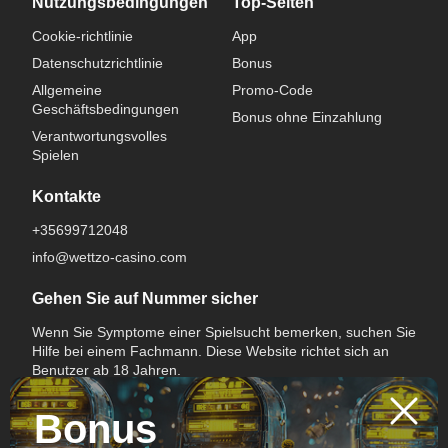
Nutzungsbedingungen
Top-Seiten
Cookie-richtlinie
App
Datenschutzrichtlinie
Bonus
Allgemeine
Promo-Code
Geschäftsbedingungen
Bonus ohne Einzahlung
Verantwortungsvolles
Spielen
Kontakte
+35699712048
info@wettzo-casino.com
Gehen Sie auf Nummer sicher
Wenn Sie Symptome einer Spielsucht bemerken, suchen Sie
Hilfe bei einem Fachmann. Diese Website richtet sich an
Benutzer ab 18 Jahren.
Bonus