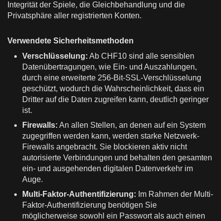
Integrität der Spiele, die Gleichbehandlung und die
Privatsphäre aller registrierten Konten.
Verwendete Sicherheitsmethoden
Verschlüsselung:
Ab CHF10 sind alle sensiblen
Datenübertragungen, wie Ein- und Auszahlungen,
durch eine erweiterte 256-Bit-SSL-Verschlüsselung
geschützt, wodurch die Wahrscheinlichkeit, dass ein
Dritter auf die Daten zugreifen kann, deutlich geringer
ist.
Firewalls:
An allen Stellen, an denen auf ein System
zugegriffen werden kann, werden starke Netzwerk-
Firewalls angebracht. Sie blockieren aktiv nicht
autorisierte Verbindungen und behalten den gesamten
ein- und ausgehenden digitalen Datenverkehr im
Auge.
Multi-Faktor-Authentifizierung:
Im Rahmen der Multi-
Faktor-Authentifizierung benötigen Sie
möglicherweise sowohl ein Passwort als auch einen