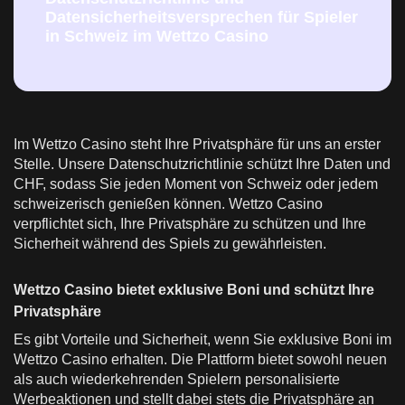
Datensicherheitsversprechen für Spieler
in Schweiz im Wettzo Casino
Im Wettzo Casino steht Ihre Privatsphäre für uns an erster
Stelle. Unsere Datenschutzrichtlinie schützt Ihre Daten und
CHF, sodass Sie jeden Moment von Schweiz oder jedem
schweizerisch genießen können. Wettzo Casino
verpflichtet sich, Ihre Privatsphäre zu schützen und Ihre
Sicherheit während des Spiels zu gewährleisten.
Wettzo Casino bietet exklusive Boni und schützt Ihre
Privatsphäre
Es gibt Vorteile und Sicherheit, wenn Sie exklusive Boni im
Wettzo Casino erhalten. Die Plattform bietet sowohl neuen
als auch wiederkehrenden Spielern personalisierte
Werbeaktionen und stellt dabei stets die Privatsphäre an