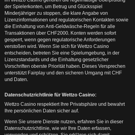
der Spielerkonten, um Betrug und Glücksspiel
Minderjähriger zu stoppen, die klare Angabe von
Lizenzinformationen und regulatorischen Kontakten sowie
die Einhaltung von Anti-Geldwäsche-Regeln für alle
Transaktionen über CHF2000. Konten werden sofort
gesperrt, wenn gegen regulatorische Anforderungen
verstoßen wird. Wenn Sie sich für Wettzo Casino
entscheiden, betreten Sie eine Spielumgebung, in der
Lizenzstandards und die Einhaltung gesetzlicher
Vorschriften oberste Priorität haben. Dieses Versprechen
unterstützt Fairplay und den sicheren Umgang mit CHF
und Daten.
Datenschutzrichtlinie für Wettzo Casino:
Wettzo Casino respektiert Ihre Privatsphäre und bewahrt
Ihre persönlichen Daten sicher auf.
Wenn Sie unsere Dienste nutzen, erfahren Sie in dieser
Datenschutzrichtlinie, wie wir Ihre Daten erfassen,
verwenden und schützen. Sie erklären sich damit