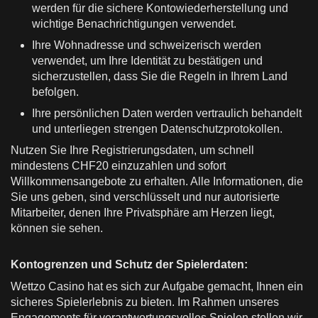
werden für die sichere Kontowiederherstellung und
wichtige Benachrichtigungen verwendet.
Ihre Wohnadresse und schweizerisch werden
verwendet, um Ihre Identität zu bestätigen und
sicherzustellen, dass Sie die Regeln in Ihrem Land
befolgen.
Ihre persönlichen Daten werden vertraulich behandelt
und unterliegen strengen Datenschutzprotokollen.
Nutzen Sie Ihre Registrierungsdaten, um schnell
mindestens CHF20 einzuzahlen und sofort
Willkommensangebote zu erhalten. Alle Informationen, die
Sie uns geben, sind verschlüsselt und nur autorisierte
Mitarbeiter, denen Ihre Privatsphäre am Herzen liegt,
können sie sehen.
Kontogrenzen und Schutz der Spielerdaten:
Wettzo Casino hat es sich zur Aufgabe gemacht, Ihnen ein
sicheres Spielerlebnis zu bieten. Im Rahmen unseres
Engagements für verantwortungsvolles Spielen stellen wir