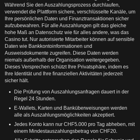
Während Sie den Auszahlungsprozess durchlaufen,
verwendet die Plattform sichere, verschlüsselte Kanäle, um
Ihre persönlichen Daten und Finanztransaktionen sicher
aufzubewahren. Für alle Auszahlungen gilt das gleiche
hohe Maß an Datenschutz wie für alles andere, was das
Casino tut. Nur autorisierte Mitarbeiter können auf sensible
Daten wie Bankkontoinformationen und
Ausweisdokumente zugreifen. Diese Daten werden
niemals außerhalb der Organisation weitergegeben.
Dieses Versprechen schützt Ihre Privatsphäre, indem es
Ihre Identität und Ihre finanziellen Aktivitäten jederzeit
sicher hält.
Die Prüfung von Auszahlungsanfragen dauert in der
Regel 24 Stunden.
E-Wallets, Karten und Banküberweisungen werden
alle als Auszahlungsmöglichkeiten akzeptiert.
Jedes Konto kann nur CHF5.000 pro Tag abheben, mit
einem Mindestauszahlungsbetrag von CHF20.