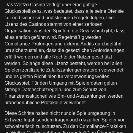
Das Wettzo Casino verfügt über eine gültige
Glücksspiellizenz, was bedeutet, dass alle seine Dienste
fair und sicher sind und strengen Regeln folgen. Die
Lizenz des Casinos stammt von einer seriösen
Organisation, was den Spielern die Gewissheit gibt, dass
alles ehrlich geführt wird. Regelmäßig werden
Compliance-Prüfungen und externe Audits durchgeführt,
um sicherzustellen, dass die gesetzlichen Anforderungen
erfüllt werden und alle Rechte der Nutzer geschützt
werden. Solange diese Lizenz besteht, werden bei allen
Spielen zertifizierte Zufallszahlengeneratoren verwendet
und es gelten Richtlinien für verantwortungsvolles
Glücksspiel. Für den Umgang mit Spielerdaten gelten
strenge Datenschutzregeln, und zum Schutz von
Finanztransaktionen wie Ein- und Auszahlungen werden
branchenübliche Protokolle verwendet.
Diese Schritte halten nicht nur die Spielumgebung in
Schweiz legal, sondern tragen auch dazu bei, Spieler vor
schweizerisch zu schützen. Zu den Compliance-Praktiken
im Wettzo Casino gehören die regelmäßige Überprüfung