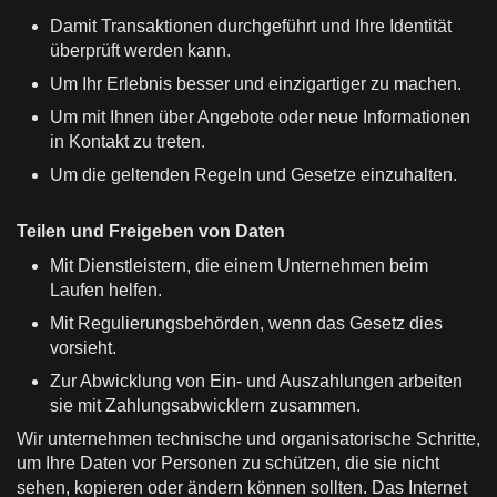
Damit Transaktionen durchgeführt und Ihre Identität
überprüft werden kann.
Um Ihr Erlebnis besser und einzigartiger zu machen.
Um mit Ihnen über Angebote oder neue Informationen
in Kontakt zu treten.
Um die geltenden Regeln und Gesetze einzuhalten.
Teilen und Freigeben von Daten
Mit Dienstleistern, die einem Unternehmen beim
Laufen helfen.
Mit Regulierungsbehörden, wenn das Gesetz dies
vorsieht.
Zur Abwicklung von Ein- und Auszahlungen arbeiten
sie mit Zahlungsabwicklern zusammen.
Wir unternehmen technische und organisatorische Schritte,
um Ihre Daten vor Personen zu schützen, die sie nicht
sehen, kopieren oder ändern können sollten. Das Internet