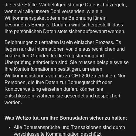
die erste Stelle. Wir befolgen strenge Datenschutzregeln,
wenn wir alle unsere Boni versenden, wie ein
Willkommenspaket oder eine Belohnung für ein
besonderes Ereignis. Dadurch wird sichergestellt, dass
Ihre persönlichen Daten stets sicher aufbewahrt werden.
Belohnungen zu erhalten ist ein einfacher Prozess. Es
liegen nur die Informationen vor, die aus rechtlichen und
finanziellen Gründen für die Registrierung und
Überprüfung erforderlich sind. Sie müssen beispielsweise
Ihre Kontoinformationen bestätigen, um einen
Willkommensbonus von bis zu CHF200 zu erhalten. Nur
Personen, die Ihre Daten zur Bonusgutschrift oder
Kontoverwaltung einsehen dürfen, können sie
entschlüsseln, während sie gesendet und gespeichert
werden.
Was Wettzo tut, um Ihre Bonusdaten sicher zu halten:
Alle Bonusansprüche und Transaktionen sind durch
verschlüsselte Kommunikation geschützt.