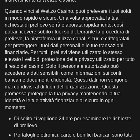
Quando vinci al Wettzo Casino, puoi prelevare i tuoi soldi
in modo rapido e sicuro. Una volta approvata, la tua
richiesta di prelievo verrà elaborata rapidamente, così
potrai ricevere subito i tuoi soldi. Durante la procedura di
prelievo, la piattaforma utilizza canali sicuri e crittografati
per proteggere i tuoi dati personali e le tue transazioni
finanziarie. Per tutti i prelievi viene utilizzato lo stesso
elevato livello di protezione della privacy utilizzato per tutto
il resto del casinò. Solo il personale autorizzato può
accedere a dati sensibili, come informazioni sui conti
bancari e documenti d'identità. Questi dati non vengono
mai condivisi al di fuori dell'organizzazione. Questa
promessa protegge la tua privacy mantenendo la tua
identità e le tue attività finanziarie al sicuro in ogni
momento.
Di solito ci vogliono 24 ore per esaminare le richieste
di prelievo.
Portafogli elettronici, carte e bonifici bancari sono tutti