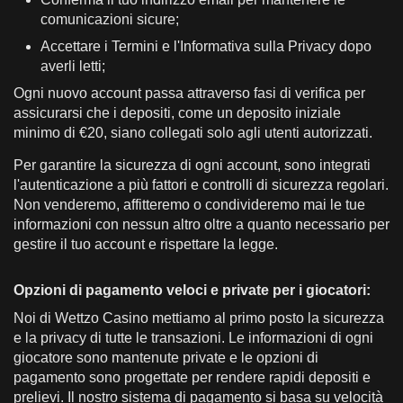
comunicazioni sicure;
Accettare i Termini e l'Informativa sulla Privacy dopo
averli letti;
Ogni nuovo account passa attraverso fasi di verifica per
assicurarsi che i depositi, come un deposito iniziale
minimo di €20, siano collegati solo agli utenti autorizzati.
Per garantire la sicurezza di ogni account, sono integrati
l'autenticazione a più fattori e controlli di sicurezza regolari.
Non venderemo, affitteremo o condivideremo mai le tue
informazioni con nessun altro oltre a quanto necessario per
gestire il tuo account e rispettare la legge.
Opzioni di pagamento veloci e private per i giocatori:
Noi di Wettzo Casino mettiamo al primo posto la sicurezza
e la privacy di tutte le transazioni. Le informazioni di ogni
giocatore sono mantenute private e le opzioni di
pagamento sono progettate per rendere rapidi depositi e
prelievi. Il nostro sistema di pagamento si basa su velocità