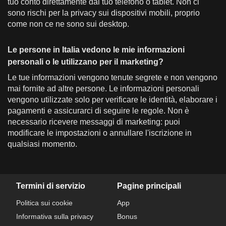
tuo conto direttamente dal tuo telefono o tablet. Non ci
sono rischi per la privacy sui dispositivi mobili, proprio
come non ce ne sono sui desktop.
Le persone in Italia vedono le mie informazioni
personali o le utilizzano per il marketing?
Le tue informazioni vengono tenute segrete e non vengono
mai fornite ad altre persone. Le informazioni personali
vengono utilizzate solo per verificare le identità, elaborare i
pagamenti e assicurarci di seguire le regole. Non è
necessario ricevere messaggi di marketing: puoi
modificare le impostazioni o annullare l'iscrizione in
qualsiasi momento.
Termini di servizio
Pagine principali
Politica sui cookie
App
Informativa sulla privacy
Bonus