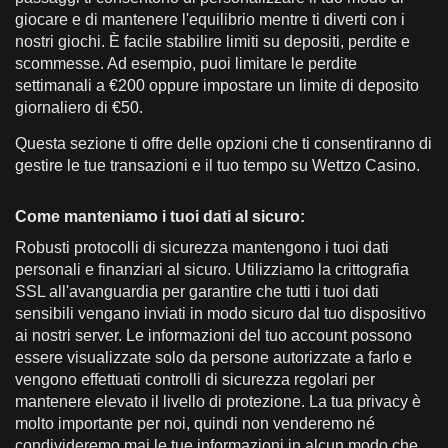
giocare e di mantenere l'equilibrio mentre ti diverti con i
nostri giochi. È facile stabilire limiti su depositi, perdite e
scommesse. Ad esempio, puoi limitare le perdite
settimanali a €200 oppure impostare un limite di deposito
giornaliero di €50.
Questa sezione ti offre delle opzioni che ti consentiranno di
gestire le tue transazioni e il tuo tempo su Wettzo Casino.
Come manteniamo i tuoi dati al sicuro:
Robusti protocolli di sicurezza mantengono i tuoi dati
personali e finanziari al sicuro. Utilizziamo la crittografia
SSL all'avanguardia per garantire che tutti i tuoi dati
sensibili vengano inviati in modo sicuro dal tuo dispositivo
ai nostri server. Le informazioni del tuo account possono
essere visualizzate solo da persone autorizzate a farlo e
vengono effettuati controlli di sicurezza regolari per
mantenere elevato il livello di protezione. La tua privacy è
molto importante per noi, quindi non venderemo né
condivideremo mai le tue informazioni in alcun modo che