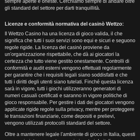
sempre aperte e oneste. Cerchiamo sempre di andare oltre
gli standard del settore per darti tranquillità.
Licenze e conformità normativa del casinò Wettzo:
Il Wettzo Casino ha una licenza di gioco valida, il che
significa che tutti i suoi servizi sono equi e sicuri e seguono
regole rigide. La licenza del casinò proviene da
un'organizzazione rispettabile, che dà ai giocatori la
certezza che tutto viene gestito onestamente. Controlli di
conformità e audit esterni vengono effettuati regolarmente
per garantire che i requisiti legali siano soddisfatti e che
tutti i diritti degli utenti siano tutelati. Finché questa licenza
sarà in vigore, tutti i giochi utilizzeranno generatori di
numeri casuali certificati e saranno in vigore politiche di
gioco responsabile. Per gestire i dati dei giocatori vengono
applicate rigide regole sulla privacy, mentre per proteggere
le transazioni finanziarie, come depositi e prelievi,
vengono utilizzati protocolli standard del settore.
Oltre a mantenere legale l'ambiente di gioco in Italia, questi