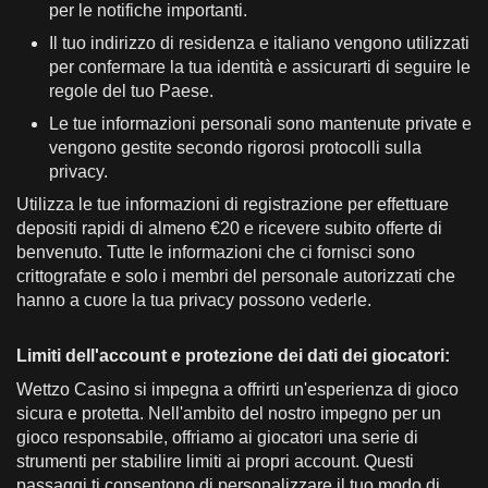
per le notifiche importanti.
Il tuo indirizzo di residenza e italiano vengono utilizzati
per confermare la tua identità e assicurarti di seguire le
regole del tuo Paese.
Le tue informazioni personali sono mantenute private e
vengono gestite secondo rigorosi protocolli sulla
privacy.
Utilizza le tue informazioni di registrazione per effettuare
depositi rapidi di almeno €20 e ricevere subito offerte di
benvenuto. Tutte le informazioni che ci fornisci sono
crittografate e solo i membri del personale autorizzati che
hanno a cuore la tua privacy possono vederle.
Limiti dell'account e protezione dei dati dei giocatori:
Wettzo Casino si impegna a offrirti un'esperienza di gioco
sicura e protetta. Nell'ambito del nostro impegno per un
gioco responsabile, offriamo ai giocatori una serie di
strumenti per stabilire limiti ai propri account. Questi
passaggi ti consentono di personalizzare il tuo modo di