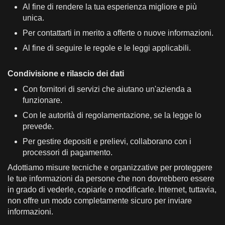
Al fine di rendere la tua esperienza migliore e più
unica.
Per contattarti in merito a offerte o nuove informazioni.
Al fine di seguire le regole e le leggi applicabili.
Condivisione e rilascio dei dati
Con fornitori di servizi che aiutano un'azienda a
funzionare.
Con le autorità di regolamentazione, se la legge lo
prevede.
Per gestire depositi e prelievi, collaborano con i
processori di pagamento.
Adottiamo misure tecniche e organizzative per proteggere
le tue informazioni da persone che non dovrebbero essere
in grado di vederle, copiarle o modificarle. Internet, tuttavia,
non offre un modo completamente sicuro per inviare
informazioni.