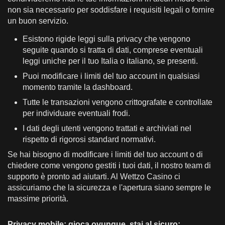
non sia necessario per soddisfare i requisiti legali o fornire
un buon servizio.
Esistono rigide leggi sulla privacy che vengono
seguite quando si tratta di dati, comprese eventuali
leggi uniche per il tuo Italia o italiano, se presenti.
Puoi modificare i limiti del tuo account in qualsiasi
momento tramite la dashboard.
Tutte le transazioni vengono crittografate e controllate
per individuare eventuali frodi.
I dati degli utenti vengono trattati e archiviati nel
rispetto di rigorosi standard normativi.
Se hai bisogno di modificare i limiti del tuo account o di
chiedere come vengono gestiti i tuoi dati, il nostro team di
supporto è pronto ad aiutarti. Al Wettzo Casino ci
assicuriamo che la sicurezza e l'apertura siano sempre le
massime priorità.
Privacy mobile: gioca ovunque, stai al sicuro: