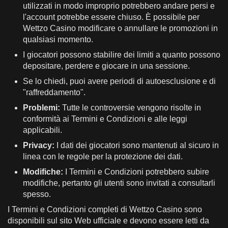
utilizzati in modo improprio potrebbero andare persi e
l'account potrebbe essere chiuso. È possibile per
Wettzo Casino modificare o annullare le promozioni in
qualsiasi momento.
I giocatori possono stabilire dei limiti a quanto possono
depositare, perdere e giocare in una sessione.
Se lo chiedi, puoi avere periodi di autoesclusione e di
"raffreddamento".
Problemi:
Tutte le controversie vengono risolte in
conformità ai Termini e Condizioni e alle leggi
applicabili.
Privacy:
I dati dei giocatori sono mantenuti al sicuro in
linea con le regole per la protezione dei dati.
Modifiche:
I Termini e Condizioni potrebbero subire
modifiche, pertanto gli utenti sono invitati a consultarli
spesso.
I Termini e Condizioni completi di Wettzo Casino sono
disponibili sul sito Web ufficiale e devono essere letti da