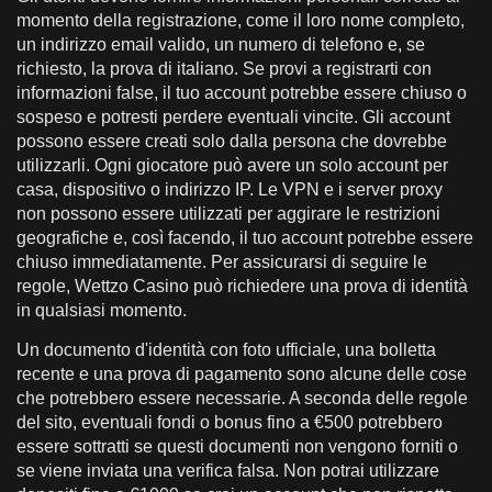
momento della registrazione, come il loro nome completo,
un indirizzo email valido, un numero di telefono e, se
richiesto, la prova di italiano. Se provi a registrarti con
informazioni false, il tuo account potrebbe essere chiuso o
sospeso e potresti perdere eventuali vincite. Gli account
possono essere creati solo dalla persona che dovrebbe
utilizzarli. Ogni giocatore può avere un solo account per
casa, dispositivo o indirizzo IP. Le VPN e i server proxy
non possono essere utilizzati per aggirare le restrizioni
geografiche e, così facendo, il tuo account potrebbe essere
chiuso immediatamente. Per assicurarsi di seguire le
regole, Wettzo Casino può richiedere una prova di identità
in qualsiasi momento.
Un documento d'identità con foto ufficiale, una bolletta
recente e una prova di pagamento sono alcune delle cose
che potrebbero essere necessarie. A seconda delle regole
del sito, eventuali fondi o bonus fino a €500 potrebbero
essere sottratti se questi documenti non vengono forniti o
se viene inviata una verifica falsa. Non potrai utilizzare