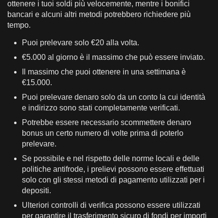
ottenere i tuoi soldi più velocemente, mentre i bonifici
bancari e alcuni altri metodi potrebbero richiedere più
tempo.
Puoi prelevare solo €20 alla volta.
€5.000 al giorno è il massimo che può essere inviato.
Il massimo che puoi ottenere in una settimana è
€15.000.
Puoi prelevare denaro solo da un conto la cui identità
e indirizzo sono stati completamente verificati.
Potrebbe essere necessario scommettere denaro
bonus un certo numero di volte prima di poterlo
prelevare.
Se possibile e nel rispetto delle norme locali e delle
politiche antifrode, i prelievi possono essere effettuati
solo con gli stessi metodi di pagamento utilizzati per i
depositi.
Ulteriori controlli di verifica possono essere utilizzati
per garantire il trasferimento sicuro di fondi per importi