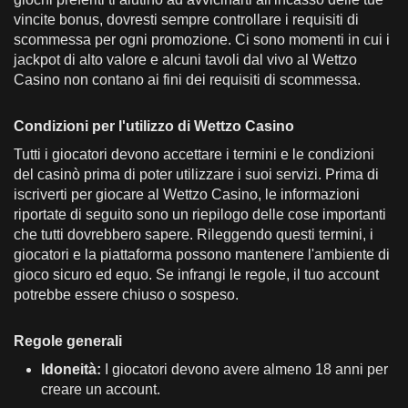
vincite bonus, dovresti sempre controllare i requisiti di
scommessa per ogni promozione. Ci sono momenti in cui i
jackpot di alto valore e alcuni tavoli dal vivo al Wettzo
Casino non contano ai fini dei requisiti di scommessa.
Condizioni per l'utilizzo di Wettzo Casino
Tutti i giocatori devono accettare i termini e le condizioni
del casinò prima di poter utilizzare i suoi servizi. Prima di
iscriverti per giocare al Wettzo Casino, le informazioni
riportate di seguito sono un riepilogo delle cose importanti
che tutti dovrebbero sapere. Rileggendo questi termini, i
giocatori e la piattaforma possono mantenere l'ambiente di
gioco sicuro ed equo. Se infrangi le regole, il tuo account
potrebbe essere chiuso o sospeso.
Regole generali
Idoneità:
I giocatori devono avere almeno 18 anni per
creare un account.