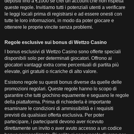
depositi fino a €1000 se crei un account che non rispetta
queste regole. Invitiamo tutti i potenziali utenti a verificare
le leggi locali prima di registrarsi e ad essere onesti con
tutte le loro informazioni, in modo da poter giocare e
ottenere le proprie vincite senza problemi.
Regole esclusive sui bonus di Wettzo Casino
I bonus esclusivi di Wettzo Casino sono offerte speciali
disponibili solo per determinati giocatori. Offrono ai
giocatori vantaggi extra come percentuali di partita più
elevate, giri gratuiti o ricariche di alto valore.
Esistono regole su questi bonus diverse da quelle delle
promozioni regolari. Queste regole hanno lo scopo di
garantire che tutti giochino equamente e seguano le regole
della piattaforma. Prima di richiederla è importante
esaminare le condizioni di ammissibilità e i requisiti
previsti da qualsiasi offerta esclusiva. Per poter
partecipare, i partecipanti devono aver ricevuto
direttamente un invito o aver avuto accesso a un codice