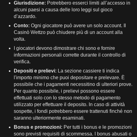
Giurisdizione:
Potrebbero esserci limiti all’accesso in
alcuni paesi a causa delle loro leggi sul gioco
d’azzardo.
Conto:
Ogni giocatore può avere un solo account. Il
Casinò Wettzo può chiudere più di un account alla
volta.
I giocatori devono dimostrare chi sono e fornire
informazioni personali corrette durante il controllo di
verifica.
Depositi e prelievi:
La sezione cassiere ti indica
l'importo minimo che puoi depositare e prelevare. È
possibile che i pagamenti necessitino di ulteriori prove.
Per quanto possibile, i prelievi possono essere
effettuati solo con lo stesso metodo di pagamento
utilizzato per effettuare il deposito. In caso di attività
sospette, i fondi potrebbero essere trattenuti finché non
saranno ulteriormente esaminati.
Bonus e promozioni:
Per tutti i bonus e le promozioni
sono previsti requisiti di scommessa. I bonus abusati o