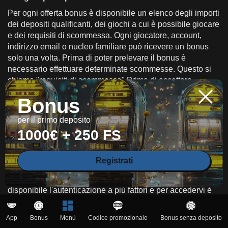
Per ogni offerta bonus è disponibile un elenco degli importi
dei depositi qualificanti, dei giochi a cui è possibile giocare
e dei requisiti di scommessa. Ogni giocatore, account,
indirizzo email o nucleo familiare può ricevere un bonus
solo una volta. Prima di poter prelevare il bonus è
necessario effettuare determinate scommesse. Questo si
chiama "requisiti di scommessa" Prima di accettare
un'offerta, leggi attentamente la sezione relativa ai termini
Bonus
del bonus per vedere tutte le informazioni disponibili.
per il primo deposito
In che modo Wettzo Casino mantiene al sicuro le mie
1000€ + 250 FS
informazioni personali e finanziarie?
Per proteggere tutti i tuoi dati personali e le tue transazioni,
Registrati
utilizziamo la crittografia SSL a 128 bit e rispettiamo
rigorosamente le norme sulla protezione dei dati. È
disponibile l'autenticazione a più fattori e per accedervi è
necessaria una password. Non forniamo mai informazioni
personali a soggetti esterni che non siano necessarie per
App
Bonus
Menù
Codice promozionale
Bonus senza deposito
legge o per l'elaborazione dei pagamenti.