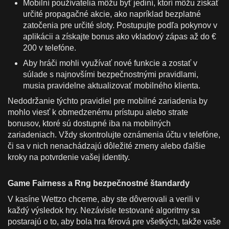
Mobilní používatelia môžu byť jediní, ktorí môžu získať
určité propagačné akcie, ako napríklad bezplatné
zatočenia pre určité sloty. Postupujte podľa pokynov v
aplikácii a získajte bonus ako vkladový zápas až do €
200 v telefóne.
Aby hráči mohli využívať nové funkcie a zostať v
súlade s najnovšími bezpečnostnými pravidlami,
musia pravidelne aktualizovať mobilného klienta.
Nedodržanie týchto pravidiel pre mobilné zariadenia by
mohlo viesť k obmedzenému prístupu alebo strate
bonusov, ktoré sú dostupné iba na mobilných
zariadeniach. Vždy skontrolujte oznámenia účtu v telefóne,
či sa v nich nenachádzajú dôležité zmeny alebo ďalšie
kroky na potvrdenie vašej identity.
Game Fairness a Rng bezpečnostné štandardy
V kasíne Wettzo chceme, aby ste dôverovali a verili v
každý výsledok hry. Nezávisle testované algoritmy sa
postarajú o to, aby bola hra férová pre všetkých, takže vaše