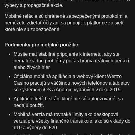
výbery a propagačné akcie.
Mobilné relácie sú chránené zabezpečenými protokolmi a
nemôžete zdieľať účty ani sa pripojiť k platforme zo sietí,
ktoré nie sú zabezpečené.
Podmienky pre mobilné použitie
Musíte mať stabilné pripojenie k internetu, aby ste
nemali žiadne problémy počas hrania reálnych peňazí
alebo živých hier.
Oficiálna mobilná aplikácia a webový klient Wettzo
Casino pracujú s väčšinou nových telefónov a tabletov
so systémom iOS a Android vydaných v roku 2019.
Aplikácie tretích strán, ktoré nie sú autorizované, sa
nedajú použiť.
Mobilná verzia má rovnaké limity ako desktopová
verzia pre všetky finančné transakcie, ako sú vklady do
€10 a výbery do €20.