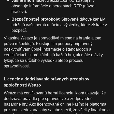
Jasné informácie:
Sekcia „pomoc“ každej hry
obsahuje informácie o percentách RTP (návrat
hráčovi).
Bezpečnostné protokoly:
Šifrované dátové kanály
udržujú vašu hernú reláciu a výsledky, ktoré získate v
bezpečí.
V kasíne Wettzo je spravodlivé miesto na hranie a toto
právo rešpektujú. Existuje tím podpory pripravený
poskytnúť vám úplné informácie o štandardoch a
certifikáciách, ktoré zálohujú každú hru, ak máte otázky
týkajúce sa určitého výsledku alebo procesu
spravodlivosti.
Licencie a dodržiavanie právnych predpisov
spoločnosti Wettzo
Wettzo má certifikovanú hernú licenciu, ktorá ukazuje, že
dodržiava pravidlá pre spravodlivé a zodpovedné
hazardné hry. Ako licencované online kasíno je platforma
pozorne sledovaná, aby sa ubezpečil, že všetky finančné a