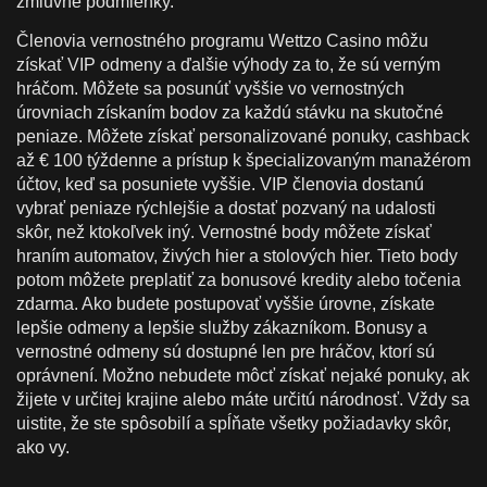
zmluvné podmienky.
Členovia vernostného programu Wettzo Casino môžu
získať VIP odmeny a ďalšie výhody za to, že sú verným
hráčom. Môžete sa posunúť vyššie vo vernostných
úrovniach získaním bodov za každú stávku na skutočné
peniaze. Môžete získať personalizované ponuky, cashback
až € 100 týždenne a prístup k špecializovaným manažérom
účtov, keď sa posuniete vyššie. VIP členovia dostanú
vybrať peniaze rýchlejšie a dostať pozvaný na udalosti
skôr, než ktokoľvek iný. Vernostné body môžete získať
hraním automatov, živých hier a stolových hier. Tieto body
potom môžete preplatiť za bonusové kredity alebo točenia
zdarma. Ako budete postupovať vyššie úrovne, získate
lepšie odmeny a lepšie služby zákazníkom. Bonusy a
vernostné odmeny sú dostupné len pre hráčov, ktorí sú
oprávnení. Možno nebudete môcť získať nejaké ponuky, ak
žijete v určitej krajine alebo máte určitú národnosť. Vždy sa
uistite, že ste spôsobilí a spĺňate všetky požiadavky skôr,
ako vy.