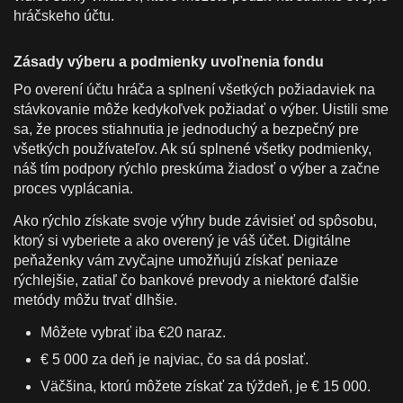
hráčskeho účtu.
Zásady výberu a podmienky uvoľnenia fondu
Po overení účtu hráča a splnení všetkých požiadaviek na
stávkovanie môže kedykoľvek požiadať o výber. Uistili sme
sa, že proces stiahnutia je jednoduchý a bezpečný pre
všetkých používateľov. Ak sú splnené všetky podmienky,
náš tím podpory rýchlo preskúma žiadosť o výber a začne
proces vyplácania.
Ako rýchlo získate svoje výhry bude závisieť od spôsobu,
ktorý si vyberiete a ako overený je váš účet. Digitálne
peňaženky vám zvyčajne umožňujú získať peniaze
rýchlejšie, zatiaľ čo bankové prevody a niektoré ďalšie
metódy môžu trvať dlhšie.
Môžete vybrať iba €20 naraz.
€ 5 000 za deň je najviac, čo sa dá poslať.
Väčšina, ktorú môžete získať za týždeň, je € 15 000.