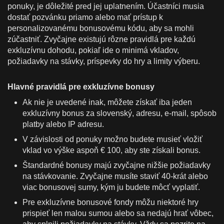
ponuky, je dôležité pred jej uplatnením. Účastníci musia
dostať pozvánku priamo alebo mať prístup k
personalizovanému bonusovému kódu, aby sa mohli
zúčastniť. Zvyčajne existujú rôzne pravidlá pre každú
exkluzívnu dohodu, pokiaľ ide o minimá vkladov,
požiadavky na stávky, príspevky do hry a limity výberu.
Hlavné pravidlá pre exkluzívne bonusy
Ak nie je uvedené inak, môžete získať iba jeden
exkluzívny bonus za slovenský, adresu, e-mail, spôsob
platby alebo IP adresu.
V závislosti od ponuky možno budete musieť vložiť
vklad vo výške aspoň € 100, aby ste získali bonus.
Štandardné bonusy majú zvyčajne nižšie požiadavky
na stávkovanie. Zvyčajne musíte staviť 40-krát alebo
viac bonusovej sumy, kým ju budete môcť vyplatiť.
Pre exkluzívne bonusové fondy môžu niektoré hry
prispieť len malou sumou alebo sa nedajú hrať vôbec,