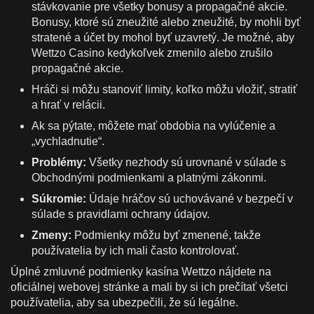
stávkovanie pre všetky bonusy a propagačné akcie.
Bonusy, ktoré sú zneužité alebo zneužité, by mohli byť
stratené a účet by mohol byť uzavretý. Je možné, aby
Wettzo Casino kedykoľvek zmenilo alebo zrušilo
propagačné akcie.
Hráči si môžu stanoviť limity, koľko môžu vložiť, stratiť
a hrať v relácii.
Ak sa pýtate, môžete mať obdobia na vylúčenie a
„vychladnutie“.
Problémy:
Všetky nezhody sú urovnané v súlade s
Obchodnými podmienkami a platnými zákonmi.
Súkromie:
Údaje hráčov sú uchovávané v bezpečí v
súlade s pravidlami ochrany údajov.
Zmeny:
Podmienky môžu byť zmenené, takže
používatelia by ich mali často kontrolovať.
Úplné zmluvné podmienky kasína Wettzo nájdete na
oficiálnej webovej stránke a mali by si ich prečítať všetci
používatelia, aby sa ubezpečili, že sú legálne.