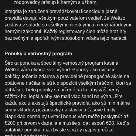
zodpovedný prístup k herným službám.
Integrita je zaručená prevádzkovou licenciou a jasné
pravidlá dávajú všetkým používateľom vedieť, že Wettzo
zostáva v súlade so všetkými miestnymi a medzinárodnými
hernými zákonmi. Každý registrovaný člen môže hrať hry
bezpečným a spoľahlivým spôsobom vďaka tejto nadácii.
Ponuky a vernostný program
Široká ponuka a špeciálny vernostný program kasína
Wettzo vám otvoria svet výhod. Bonusy ako uvítacie
balíčky, točenia zdarma a pravidelné propagačné akcie na
opätovné načítanie sú k dispozícii všetkým hráčom, ktorí sa
prihlásili. Tieto ponuky sú určené na to, aby váš herný
zážitok bol lepší a aby ste mali viac šancí na výhru. Pre
každú akciu existujú špecifické pravidlá, ako sú minimálne
sumy vkladov, požiadavky na stávky a časové limity.
Napríklad normálny uvítací bonus vám môže poskytnúť až
€200 pri prvom vklade, ale musíte si dať aspoň €20. Keď si
uplatníte ponuku, mali by ste si vždy najprv prečítať