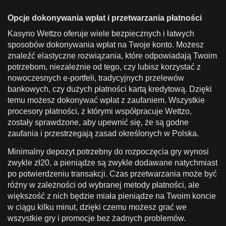
Opcje dokonywania wpłat i przetwarzania płatności
Kasyno Wettzo oferuje wiele bezpiecznych i łatwych
sposobów dokonywania wpłat na Twoje konto. Możesz
znaleźć elastyczne rozwiązania, które odpowiadają Twoim
potrzebom, niezależnie od tego, czy lubisz korzystać z
nowoczesnych e-portfeli, tradycyjnych przelewów
bankowych, czy dużych płatności kartą kredytową. Dzięki
temu możesz dokonywać wpłat z zaufaniem. Wszystkie
procesory płatności, z którymi współpracuje Wettzo,
zostały sprawdzone, aby upewnić się, że są godne
zaufania i przestrzegają zasad określonych w Polska.
Minimalny depozyt potrzebny do rozpoczęcia gry wynosi
zwykle zł20, a pieniądze są zwykle dodawane natychmiast
po potwierdzeniu transakcji. Czas przetwarzania może być
różny w zależności od wybranej metody płatności, ale
większość z nich będzie miała pieniądze na Twoim koncie
w ciągu kilku minut, dzięki czemu możesz grać we
wszystkie gry i promocje bez żadnych problemów.