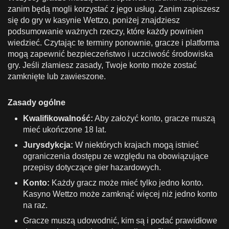
zanim będą mogli korzystać z jego usług. Zanim zapiszesz
się do gry w kasynie Wettzo, poniżej znajdziesz
podsumowanie ważnych rzeczy, które każdy powinien
wiedzieć. Czytając te terminy ponownie, gracze i platforma
mogą zapewnić bezpieczeństwo i uczciwość środowiska
gry. Jeśli złamiesz zasady, Twoje konto może zostać
zamknięte lub zawieszone.
Zasady ogólne
Kwalifikowalność:
Aby założyć konto, gracze muszą
mieć ukończone 18 lat.
Jurysdykcja:
W niektórych krajach mogą istnieć
ograniczenia dostępu ze względu na obowiązujące
przepisy dotyczące gier hazardowych.
Konto:
Każdy gracz może mieć tylko jedno konto.
Kasyno Wettzo może zamknąć więcej niż jedno konto
na raz.
Gracze muszą udowodnić, kim są i podać prawidłowe