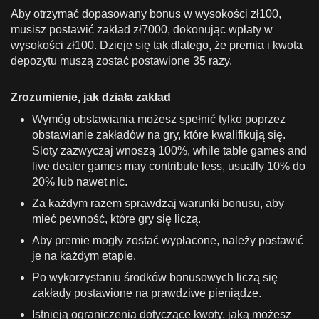
Aby otrzymać dopasowany bonus w wysokości zł100,
musisz postawić zakład zł7000, dokonując wpłaty w
wysokości zł100. Dzieje się tak dlatego, że premia i kwota
depozytu muszą zostać postawione 35 razy.
Zrozumienie, jak działa zakład
Wymóg obstawiania możesz spełnić tylko poprzez
obstawianie zakładów na gry, które kwalifikują się.
Sloty zazwyczaj wnoszą 100%, while table games and
live dealer games may contribute less, usually 10% do
20% lub nawet nic.
Za każdym razem sprawdzaj warunki bonusu, aby
mieć pewność, które gry się liczą.
Aby premie mogły zostać wypłacone, należy postawić
je na każdym etapie.
Po wykorzystaniu środków bonusowych liczą się
zakłady postawione na prawdziwe pieniądze.
Istnieją ograniczenia dotyczące kwoty, jaką możesz