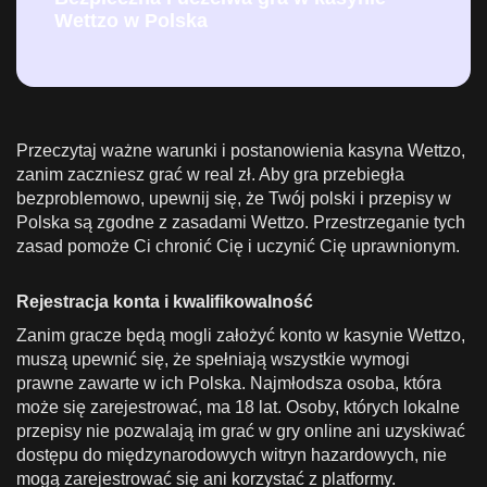
Wettzo w Polska
Przeczytaj ważne warunki i postanowienia kasyna Wettzo,
zanim zaczniesz grać w real zł. Aby gra przebiegła
bezproblemowo, upewnij się, że Twój polski i przepisy w
Polska są zgodne z zasadami Wettzo. Przestrzeganie tych
zasad pomoże Ci chronić Cię i uczynić Cię uprawnionym.
Rejestracja konta i kwalifikowalność
Zanim gracze będą mogli założyć konto w kasynie Wettzo,
muszą upewnić się, że spełniają wszystkie wymogi
prawne zawarte w ich Polska. Najmłodsza osoba, która
może się zarejestrować, ma 18 lat. Osoby, których lokalne
przepisy nie pozwalają im grać w gry online ani uzyskiwać
dostępu do międzynarodowych witryn hazardowych, nie
mogą zarejestrować się ani korzystać z platformy.