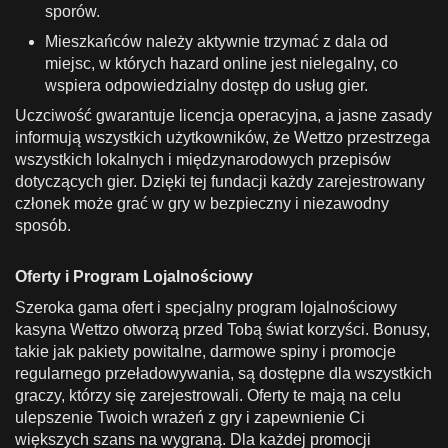
sporów.
Mieszkańców należy aktywnie trzymać z dala od
miejsc, w których hazard online jest nielegalny, co
wspiera odpowiedzialny dostęp do usług gier.
Uczciwość gwarantuje licencja operacyjna, a jasne zasady
informują wszystkich użytkowników, że Wettzo przestrzega
wszystkich lokalnych i międzynarodowych przepisów
dotyczących gier. Dzięki tej fundacji każdy zarejestrowany
członek może grać w gry w bezpieczny i niezawodny
sposób.
Oferty i Program Lojalnościowy
Szeroka gama ofert i specjalny program lojalnościowy
kasyna Wettzo otworzą przed Tobą świat korzyści. Bonusy,
takie jak pakiety powitalne, darmowe spiny i promocje
regularnego przeładowywania, są dostępne dla wszystkich
graczy, którzy się zarejestrowali. Oferty te mają na celu
ulepszenie Twoich wrażeń z gry i zapewnienie Ci
większych szans na wygraną. Dla każdej promocji