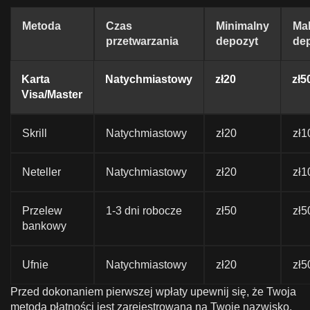
Metoda
Czas
Minimalny
Ma
przetwarzania
depozyt
de
Karta
Natychmiastowy
zł20
zł5
Visa/Master
Skrill
Natychmiastowy
zł20
zł1
Neteller
Natychmiastowy
zł20
zł1
Przelew
1-3 dni robocze
zł50
zł5
bankowy
Ufnie
Natychmiastowy
zł20
zł5
Przed dokonaniem pierwszej wpłaty upewnij się, że Twoja
metoda płatności jest zarejestrowana na Twoje nazwisko.