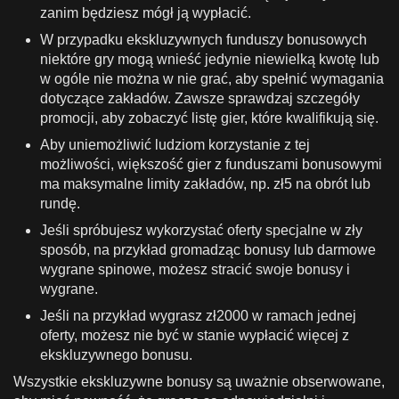
zanim będziesz mógł ją wypłacić.
W przypadku ekskluzywnych funduszy bonusowych
niektóre gry mogą wnieść jedynie niewielką kwotę lub
w ogóle nie można w nie grać, aby spełnić wymagania
dotyczące zakładów. Zawsze sprawdzaj szczegóły
promocji, aby zobaczyć listę gier, które kwalifikują się.
Aby uniemożliwić ludziom korzystanie z tej
możliwości, większość gier z funduszami bonusowymi
ma maksymalne limity zakładów, np. zł5 na obrót lub
rundę.
Jeśli spróbujesz wykorzystać oferty specjalne w zły
sposób, na przykład gromadząc bonusy lub darmowe
wygrane spinowe, możesz stracić swoje bonusy i
wygrane.
Jeśli na przykład wygrasz zł2000 w ramach jednej
oferty, możesz nie być w stanie wypłacić więcej z
ekskluzywnego bonusu.
Wszystkie ekskluzywne bonusy są uważnie obserwowane,