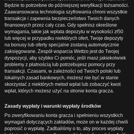
Będzie to potrzebne do późniejszej weryfikacji tożsamości.
Zaawansowana technologia szyfrowania chroni wszystkie
transakcje i zapewnia bezpieczeństwo Twoich danych
finansowych przez cały czas. Gdy spełnisz określone
wymagania, takie jak wpłata depozytu w wysokości zł50
lub więcej w przypadku niektórych ofert, Twoje depozyty
na bonusy lub oferty specjalne zostaną automatycznie
zaksięgowane. Zespół wsparcia Wettzo jest do Twojej
dyspozycji, aby szybko Ci pomóc, jeśli masz jakiekolwiek
problemy z płatnością lub potrzebujesz pomocy przy
transakcji. Czasami, w zależności od Twoich polski lub
lokalnych zasad bankowych, możesz nie być w stanie
skorzystać z niektórych metod wpłat lub zobaczyć kwot
wpłat, których możesz użyć na stronie konta gracza.
Zasady wypłaty i warunki wypłaty środków
Po zweryfikowaniu konta gracza i spełnieniu wszystkich
wymagań dotyczących zakładów, może on w każdej chwili
poprosić o wypłatę. Zadbaliśmy o to, aby proces wypłaty