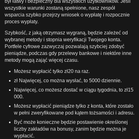
był łatwy i bezpieczny dla wszystkich użytkowników. Jeśli
wszystkie warunki zostaną spełnione, nasz zespół
wsparcia szybko przejrzy wniosek o wypłatę i rozpocznie
proces wypłaty.
Szybkość, z jaką otrzymasz wygraną, będzie zależeć od
wybranej metody i stopnia weryfikacji Twojego konta.
Portfele cyfrowe zazwyczaj pozwalają szybciej zdobyć
pieniądze, podczas gdy przelewy bankowe i niektóre inne
metody mogą zająć więcej czasu.
Możesz wypłacić tylko zł20 na raz.
zł Najwięcej, co można wysłać, to 5000 dziennie.
Najwięcej, co możesz dostać w ciągu tygodnia, to zł15
000.
Możesz wypłacić pieniądze tylko z konta, które zostało
w pełni zweryfikowane pod kątem tożsamości i adresu.
Być może konieczne będzie postawienie określonej
liczby zakładów na bonusy, zanim będzie można je
wypłacić.