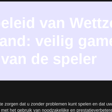
eleid van Wett
and: veilig gam
van de speler
e zorgen dat u zonder problemen kunt spelen en dat uw 
et het gebruik van noodzakelijke en prestatieverbetere