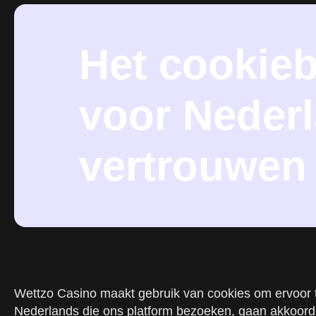
Het cookieb
voor Nederl
vertrouwen 
Wettzo Casino maakt gebruik van cookies om ervoor t
Nederlands die ons platform bezoeken, gaan akkoord m