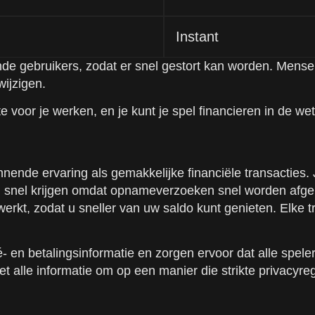
Instant
ende gebruikers, zodat er snel gestort kan worden. Mens
ijzigen.
voor je werken, en je kunt je spel financieren in de wete
ende ervaring als gemakkelijke financiële transacties. J
nel krijgen omdat opnameverzoeken snel worden afgeha
rkt, zodat u sneller van uw saldo kunt genieten. Elke 
 betalingsinformatie en zorgen ervoor dat alle spelersinfo
alle informatie om op een manier die strikte privacyreg