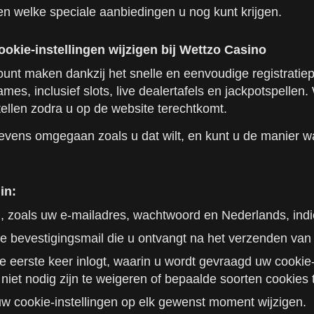
en welke speciale aanbiedingen u nog kunt krijgen.
kie-instellingen wijzigen bij Wettzo Casino
count maken dankzij het snelle en eenvoudige registrati
es, inclusief slots, live dealertafels en jackpotspellen.
ellen zodra u op de website terechtkomt.
evens omgegaan zoals u dat wilt, en kunt u de manier wa
in:
 zoals uw e-mailadres, wachtwoord en Nederlands, indie
de bevestigingsmail die u ontvangt na het verzenden van 
eerste keer inlogt, waarin u wordt gevraagd uw cookie-in
 niet nodig zijn te weigeren of bepaalde soorten cookies
w cookie-instellingen op elk gewenst moment wijzigen.