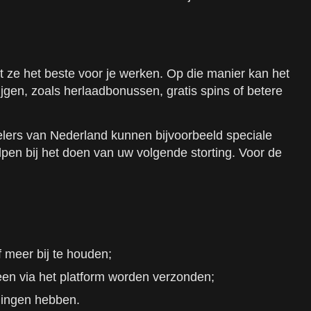
t ze het beste voor je werken. Op die manier kan het
jgen, zoals herlaadbonussen, gratis spins of betere
pelers van Nederland kunnen bijvoorbeeld speciale
pen bij het doen van uw volgende storting. Voor de
 meer bij te houden;
en via het platform worden verzonden;
llingen hebben.