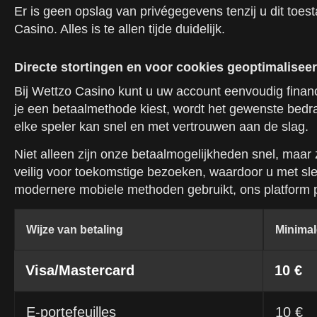
Er is geen opslag van privégegevens tenzij u dit toesta
Casino. Alles is te allen tijde duidelijk.
Directe stortingen en voor cookies geoptimalisee
Bij Wettzo Casino kunt u uw account eenvoudig financi
je een betaalmethode kiest, wordt het gewenste bedra
elke speler kan snel en met vertrouwen aan de slag.
Niet alleen zijn onze betaalmogelijkheden snel, maa
veilig voor toekomstige bezoeken, waardoor u met slec
modernere mobiele methoden gebruikt, ons platform p
Wijze van betaling
Minimal
Visa/Mastercard
10 €
E-portefeuilles
10 €