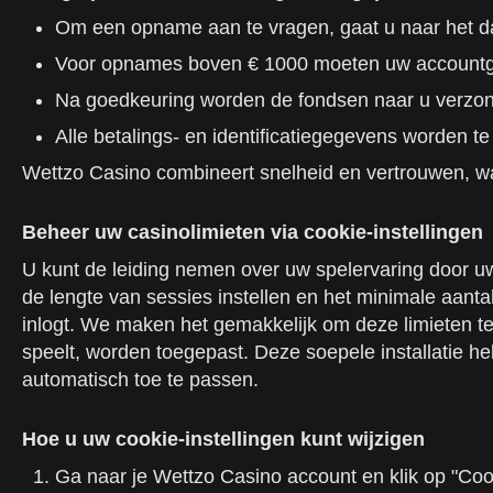
Om een opname aan te vragen, gaat u naar het d
Voor opnames boven € 1000 moeten uw accountge
Na goedkeuring worden de fondsen naar u verzo
Alle betalings- en identificatiegegevens worden te
Wettzo Casino combineert snelheid en vertrouwen, wa
Beheer uw casinolimieten via cookie-instellingen
U kunt de leiding nemen over uw spelervaring door uw 
de lengte van sessies instellen en het minimale aantal
inlogt. We maken het gemakkelijk om deze limieten t
speelt, worden toegepast. Deze soepele installatie h
automatisch toe te passen.
Hoe u uw cookie-instellingen kunt wijzigen
Ga naar je Wettzo Casino account en klik op "Cook