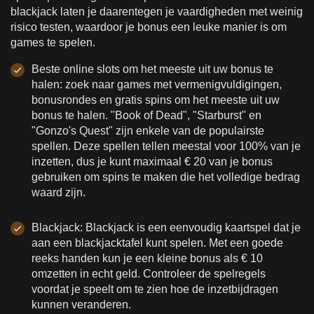
blackjack laten je daarentegen je vaardigheden met weinig
risico testen, waardoor je bonus een leuke manier is om
games te spelen.
Beste online slots om het meeste uit uw bonus te
halen: zoek naar games met vermenigvuldigingen,
bonusrondes en gratis spins om het meeste uit uw
bonus te halen. "Book of Dead", "Starburst" en
"Gonzo's Quest" zijn enkele van de populairste
spellen. Deze spellen tellen meestal voor 100% van je
inzetten, dus je kunt maximaal € 20 van je bonus
gebruiken om spins te maken die het volledige bedrag
waard zijn.
Blackjack: Blackjack is een eenvoudig kaartspel dat je
aan een blackjacktafel kunt spelen. Met een goede
reeks handen kun je een kleine bonus als € 10
omzetten in echt geld. Controleer de spelregels
voordat je speelt om te zien hoe de inzetbijdragen
kunnen veranderen.