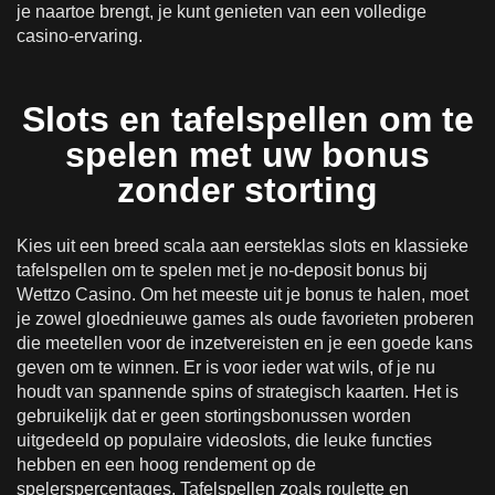
je naartoe brengt, je kunt genieten van een volledige
casino-ervaring.
Slots en tafelspellen om te
spelen met uw bonus
zonder storting
Kies uit een breed scala aan eersteklas slots en klassieke
tafelspellen om te spelen met je no-deposit bonus bij
Wettzo Casino. Om het meeste uit je bonus te halen, moet
je zowel gloednieuwe games als oude favorieten proberen
die meetellen voor de inzetvereisten en je een goede kans
geven om te winnen. Er is voor ieder wat wils, of je nu
houdt van spannende spins of strategisch kaarten. Het is
gebruikelijk dat er geen stortingsbonussen worden
uitgedeeld op populaire videoslots, die leuke functies
hebben en een hoog rendement op de
spelerspercentages. Tafelspellen zoals roulette en