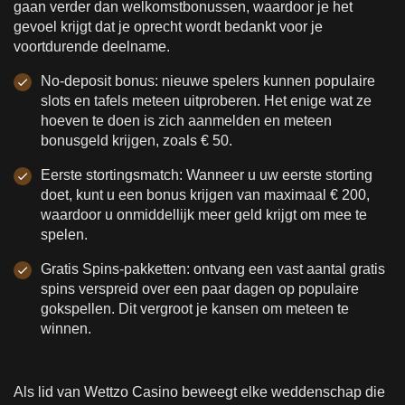
gaan verder dan welkomstbonussen, waardoor je het
gevoel krijgt dat je oprecht wordt bedankt voor je
voortdurende deelname.
No-deposit bonus: nieuwe spelers kunnen populaire
slots en tafels meteen uitproberen. Het enige wat ze
hoeven te doen is zich aanmelden en meteen
bonusgeld krijgen, zoals € 50.
Eerste stortingsmatch: Wanneer u uw eerste storting
doet, kunt u een bonus krijgen van maximaal € 200,
waardoor u onmiddellijk meer geld krijgt om mee te
spelen.
Gratis Spins-pakketten: ontvang een vast aantal gratis
spins verspreid over een paar dagen op populaire
gokspellen. Dit vergroot je kansen om meteen te
winnen.
Als lid van Wettzo Casino beweegt elke weddenschap die