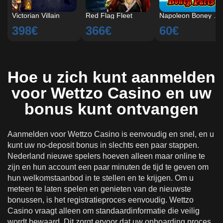
Victorian Villain
Red Flag Fleet
Napoleon Boney Parts
398€
366€
60€
Hoe u zich kunt aanmelden
voor Wettzo Casino en uw
bonus kunt ontvangen
Aanmelden voor Wettzo Casino is eenvoudig en snel, en u
kunt uw no-deposit bonus in slechts een paar stappen.
Nederland nieuwe spelers hoeven alleen maar online te
zijn en hun account een paar minuten de tijd te geven om
hun welkomstaanbod in te stellen en te krijgen. Om u
meteen te laten spelen en genieten van de nieuwste
bonussen, is het registratieproces eenvoudig. Wettzo
Casino vraagt alleen om standaardinformatie die veilig
wordt bewaard. Dit zorgt ervoor dat uw onboarding proces