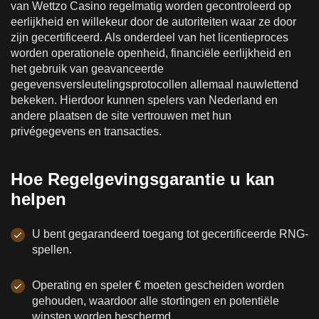
van Wettzo Casino regelmatig worden gecontroleerd op
eerlijkheid en willekeur door de autoriteiten waar ze door
zijn gecertificeerd. Als onderdeel van het licentieproces
worden operationele openheid, financiële eerlijkheid en
het gebruik van geavanceerde
gegevensversleutelingsprotocollen allemaal nauwlettend
bekeken. Hierdoor kunnen spelers van Nederland en
andere plaatsen de site vertrouwen met hun
privégegevens en transacties.
Hoe Regelgevingsgarantie u kan
helpen
U bent gegarandeerd toegang tot gecertificeerde RNG-
spellen.
Operating en speler € moeten gescheiden worden
gehouden, waardoor alle stortingen en potentiële
winsten worden beschermd.