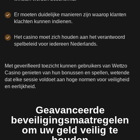
Er moeten duidelijke manieren zijn waarop klanten
klachten kunnen indienen.
Het casino moet zich houden aan het verantwoord
spelbeleid voor iedereen Nederlands.
Met geverifieerd toezicht kunnen gebruikers van Wettzo
Casino genieten van hun bonussen en spellen, wetende
dat elke sessie voldoet aan hoge normen voor veiligheid
en eerlijkheid.
Geavanceerde
beveiligingsmaatregelen
om uw geld veilig te