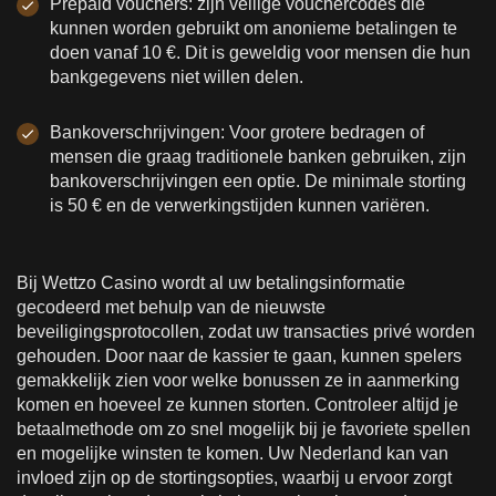
Prepaid vouchers: zijn veilige vouchercodes die
kunnen worden gebruikt om anonieme betalingen te
doen vanaf 10 €. Dit is geweldig voor mensen die hun
bankgegevens niet willen delen.
Bankoverschrijvingen: Voor grotere bedragen of
mensen die graag traditionele banken gebruiken, zijn
bankoverschrijvingen een optie. De minimale storting
is 50 € en de verwerkingstijden kunnen variëren.
Bij Wettzo Casino wordt al uw betalingsinformatie
gecodeerd met behulp van de nieuwste
beveiligingsprotocollen, zodat uw transacties privé worden
gehouden. Door naar de kassier te gaan, kunnen spelers
gemakkelijk zien voor welke bonussen ze in aanmerking
komen en hoeveel ze kunnen storten. Controleer altijd je
betaalmethode om zo snel mogelijk bij je favoriete spellen
en mogelijke winsten te komen. Uw Nederland kan van
invloed zijn op de stortingsopties, waarbij u ervoor zorgt