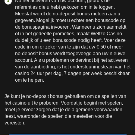
Na het activeren van uw account, gebruik de
referenties die u hebt gekozen om in te loggen.
Meestal wordt de no-deposit bonus meteen aan u
gegeven. Mogelijk moet u echter een bonuscode op
de bonuspagina invoeren. Wanneer u zich aanmeldt
of in het gedeelte promoties, maakt Wettzo Casino
duidelijk of u een bonuscode nodig heeft. Voer deze
code in om er zeker van te zijn dat uw € 50 of meer
no-deposit bonus wordt toegevoegd aan uw nieuwe
account. Als u problemen ondervindt bij het activeren
van de aanbieding, is het ondersteuningsteam van het
casino 24 uur per dag, 7 dagen per week beschikbaar
om te helpen.
Je kunt je no-deposit bonus gebruiken om de spellen van
het casino uit te proberen. Voordat je begint met spelen,
moet je ervoor zorgen dat je de algemene voorwaarden
leest, waaronder de spellen die meetellen voor die
vereisten.