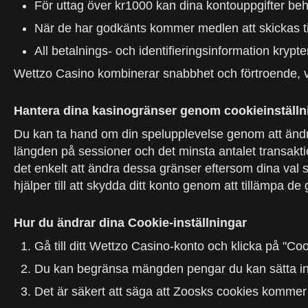
För uttag över kr1000 kan dina kontouppgifter beh
När de har godkänts kommer medlen att skickas til
All betalnings- och identifieringsinformation krypte
Wettzo Casino kombinerar snabbhet och förtroende, vil
Hantera dina kasinogränser genom cookieinställn
Du kan ta hand om din spelupplevelse genom att ändra 
längden på sessioner och det minsta antalet transaktio
det enkelt att ändra dessa gränser eftersom dina val 
hjälper till att skydda ditt konto genom att tillämpa de
Hur du ändrar dina Cookie-inställningar
Gå till ditt Wettzo Casino-konto och klicka på "Cook
Du kan begränsa mängden pengar du kan sätta in va
Det är säkert att säga att Zoosks cookies kommer a