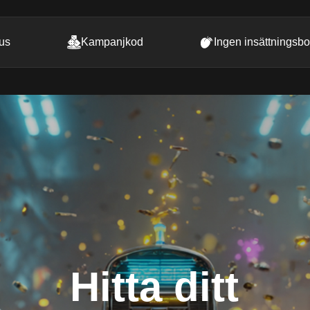
us
Kampanjkod
Ingen insättningsb
Hitta ditt