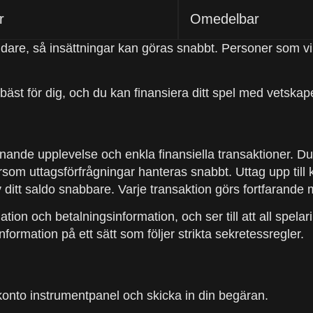
r
Omedelbar
are, så insättningar kan göras snabbt. Personer som vill
st för dig, och du kan finansiera ditt spel med vetskape
nande upplevelse och enkla finansiella transaktioner. D
tersom uttagsförfrågningar hanteras snabbt. Uttag upp till
v ditt saldo snabbare. Varje transaktion görs fortfarande
on och betalningsinformation, och ser till att all spelarin
nformation på ett sätt som följer strikta sekretessregler.
o-konto instrumentpanel och skicka in din begäran.