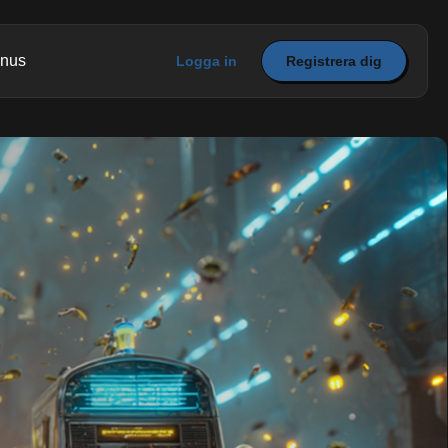
onus
Logga in
Registrera dig