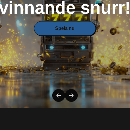
vinnande snurr
Spela nu