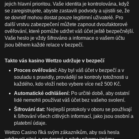
jejich hlavní prioritou. Vaše identita je kontrolována, když
se zaregistrujete, abyste zastavili podvody a ujistili se, že
se dovnitř mohou dostat pouze legitimní uživatelé. Pro
další vrstvu zabezpečení můžete zapnout dvoufaktorové
ověřování, které pomůže udržet váš účet ještě bezpečnější.
Vaše heslo je vždy šifrováno a informace o vašem účtu
jsou během každé relace v bezpečí.
Takto vás kasino Wettzo udržuje v bezpečí
Proces ověřování:
Aby byl váš účet v bezpečí a v
souladu s pravidly, provádějí se kontroly totožnosti u
každého, kdo vloží nebo vybere více než 500 Kč.
Automatické odhlášení:
Po určité době, aby ostatní
lidé nemohli používat váš účet bez vašeho svolení.
Šifrování dat:
Nejlepší protokoly v oboru se používají
k šifrování všech citlivých informací, jako jsou osobní a
platební údaje.
Wettzo Casino říká svým zákazníkům, aby svá hesla