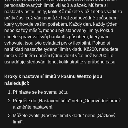
personalizovaných limitů vkladů a sázek. Můžete si
nastavit vlastní limity, kolik Kč můžete vložit nebo vsadit za
určitý čas, což vám pomůže hrát zodpovědně způsobem,
který vyhovuje vašim potřebám. Každý den, každý týden,
nebo každý měsíc, mohou být stanoveny limity. Pokud
chcete spravovat svůj bankroll způsobem, který vám
vyhovuje, jsou tyto ovládací prvky flexibilní. Pokud si
například nastavíte týdenní limit vkladu Kč200, nebudete
moci v žádném daném týdnu vložit více než Kč200. To
usnadňuje sledování toho, kolik utratíte v průběhu času.
Kroky k nastavení limitů v kasinu Wettzo jsou
následující:
Přihlaste se ke svému účtu.
Přejděte do „Nastavení účtu“ nebo „Odpovědné hraní“
a změňte nastavení.
Můžete zvolit „Nastavit limit vkladu“ nebo „Sázkový
limit“.