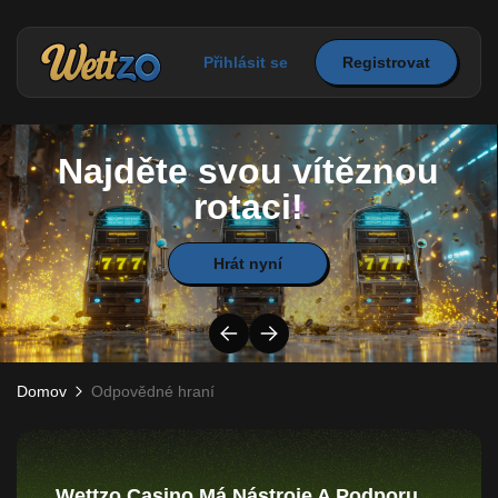
Přihlásit se
Registrovat
Najděte svou vítěznou
rotaci!
Hrát nyní
Domov
Odpovědné hraní
Wettzo Casino Má Nástroje A Podporu