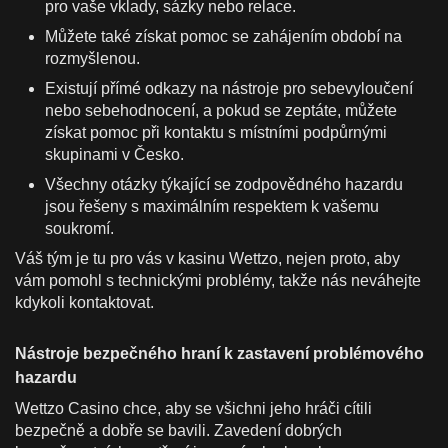
pro vaše vklady, sázky nebo relace.
Můžete také získat pomoc se zahájením období na
rozmyšlenou.
Existují přímé odkazy na nástroje pro sebevyloučení
nebo sebehodnocení, a pokud se zeptáte, můžete
získat pomoc při kontaktu s místními podpůrnými
skupinami v Česko.
Všechny otázky týkající se zodpovědného hazardu
jsou řešeny s maximálním respektem k vašemu
soukromí.
Váš tým je tu pro vás v kasinu Wettzo, nejen proto, aby
vám pomohl s technickými problémy, takže nás neváhejte
kdykoli kontaktovat.
Nástroje bezpečného hraní k zastavení problémového
hazardu
Wettzo Casino chce, aby se všichni jeho hráči cítili
bezpečně a dobře se bavili. Zavedení dobrých