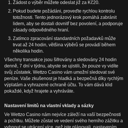
Žádost o výběr můžete odeslat již za Kč20.
Pokud budete požádáni, proveďte rychlou kontrolu
totožnosti. Tento jednorázový krok pomáhá zabránit
lidem, aby se dostali dovnitř bez povolení, a podporuje
zásady odpovědného hraní.
Zatímco zpracování standardních požadavků může
trvat až 24 hodin, většina výběrů se provádí během
několika hodin.
Všechny transakce jsou šifrovány a sledovány 24 hodin
denně, 7 dní v týdnu, abyste se ujistili, že pouze vy vidíte
svůj zůstatek. Wettzo Casino vám umožní sledovat své
peníze. Vaše zkušenost je hladká a bezpečná díky rychlým
výplatám a vyhrazené ochraně účtu. To vám dává klid
pokaždé, když hrajete a vyhráváte.
Nastavení limitů na vlastní vklady a sázky
Ve Wettzo Casino nám nejvíce záleží na vaší bezpečnosti
a požitku. Můžete zůstat ve vedení svého herního zážitku a
vyhnout se utrácení více, než jste plánovali, nastavením