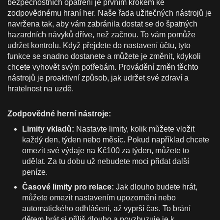
bezpečnostních opatření je prvním krokem ke
zodpovědnému hraní her. Naše řada užitečných nástrojů je
navržena tak, aby vám zabránila dostat se do špatných
hazardních návyků dříve, než začnou. To vám pomůže
udržet kontrolu. Když přejdete do nastavení účtu, tyto
funkce se snadno dostanete a můžete je změnit, kdykoli
chcete vyhovět svým potřebám. Provádění změn těchto
nástrojů je proaktivní způsob, jak udržet své zdraví a
hratelnost na uzdě.
Zodpovědné herní nástroje:
Limity vkladů:
Nastavte limity, kolik můžete vložit
každý den, týden nebo měsíc. Pokud například chcete
omezit své výdaje na Kč100 za týden, můžete to
udělat. Za tu dobu už nebudete moci přidat další
peníze.
Časové limity pro relace:
Jak dlouho budete hrát,
můžete omezit nastavením upozornění nebo
automatického odhlášení, až vyprší čas. To brání
dětem hrát si příliš dlouho a povzbuzuje je k