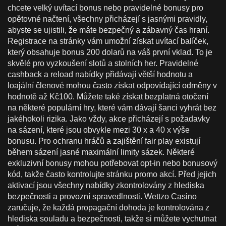
chcete velký uvítací bonus nebo pravidelné bonusy pro
opětovné načtení, všechny přicházejí s jasnými pravidly,
abyste se ujistili, že máte bezpečný a zábavný čas hraní.
Registrace na stránky vám umožní získat uvítací balíček,
který obsahuje bonus 200 dolarů na váš první vklad. To je
skvělé pro vyzkoušení slotů a stolních her. Pravidelné
cashback a reload nabídky přidávají větší hodnotu a
loajální členové mohou často získat odpovídající odměny v
hodnotě až Kč100. Můžete také získat bezplatná otočení
na některé populární hry, které vám dávají šanci vyhrát bez
jakéhokoli rizika. Jako vždy, akce přicházejí s požadavky
na sázení, které jsou obvykle mezi 30 x a 40 x výše
bonusu. Pro ochranu hráčů a zajištění fair play existují
během sázení jasné maximální limity sázek. Některé
exkluzivní bonusy mohou potřebovat opt-in nebo bonusový
kód, takže často kontrolujte stránku promo akcí. Před jejich
aktivací jsou všechny nabídky zkontrolovány z hlediska
bezpečnosti a provozní spravedlnosti. Wettzo Casino
zaručuje, že každá propagační dohoda je kontrolována z
hlediska souladu a bezpečnosti, takže si můžete vychutnat