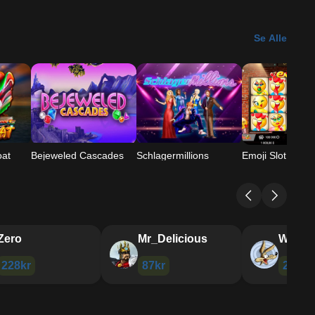
Se Alle
Emoji Slot
oat
Bejeweled Cascades
Schlagermillions
Bearded Angler
Zero
Mr_Del
146kr
228kr
87kr