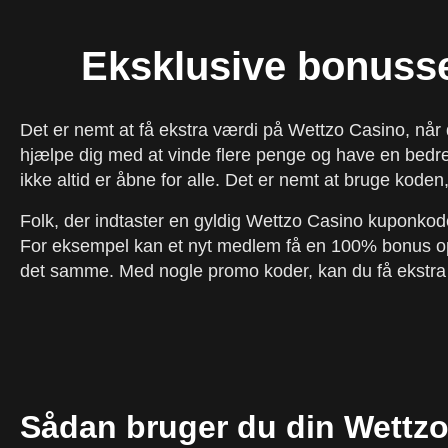
Eksklusive bonuss
Det er nemt at få ekstra værdi på Wettzo Casino, nå
hjælpe dig med at vinde flere penge og have en bedre 
ikke altid er åbne for alle. Det er nemt at bruge koden,
Folk, der indtaster en gyldig Wettzo Casino kuponkode
For eksempel kan et nyt medlem få en 100% bonus op ti
det samme. Med nogle promo koder, kan du få ekstra fo
Sådan bruger du din Wettz