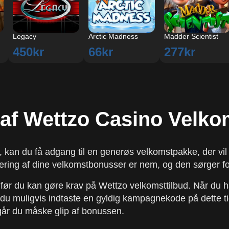
Miss Fortune
Amazon Queen
Riches From The De
183kr
269kr
79kr
af Wettzo Casino Velko
kan du få adgang til en generøs velkomstpakke, der vil øg
vering af dine velkomstbonusser er nem, og den sørger for,
 før du kan gøre krav på Wettzo velkomsttilbud. Når du ha
 du muligvis indtaste en gyldig kampagnekode på dette ti
 går du måske glip af bonussen.