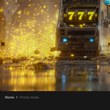
Home
Promo Kode