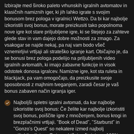
Izbirajte med široko paleto vrhunskih igralnih avtomatov in
klasičnih namiznih iger, ki jih lahko igrate s svojim
bonusom brez pologa v igralnici Wettzo. Da bi kar najbolje
izkoristili svoj bonus, morate preizkusiti tako popolnoma
nove igre kot stare priljubljene igre, ki se štejejo za zahteve
glede stav in vam dajejo dobre možnosti za zmago. Za
vsakogar se najde nekaj, pa naj vam bodo všeč
vznemirljivi vrtljaji ali strateško igranje kart. Običajno je, da
se bonusi brez pologa podelijo na priljubljenih video
igralnih avtomatih, ki imajo zabavne funkcije in visok
odstotek donosa igralcev. Namizne igre, kot sta ruleta in
blackjack, pa vam omogočajo, da preizkusite svoje
sposobnosti z majhnim tveganjem, zaradi česar je vaš
bonus zabaven način igranja iger.
Najboljši spletni igralni avtomati, da kar najbolje
izkoristite svoj bonus: Če želite kar najbolje izkoristiti
svoj bonus, poiščite igre z množenjem, bonus krogi in
brezplačnimi vrtljaji. "Book of Dead", "Starburst" in
"Gonzo's Quest" so nekatere izmed najbolj