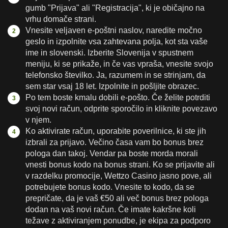
gumb "Prijava" ali "Registracija", ki je običajno na
vrhu domače strani.
Vnesite veljaven e-poštni naslov, naredite močno
geslo in izpolnite vsa zahtevana polja, kot sta vaše
ime in slovenski. Izberite Slovenija v spustnem
meniju, ki se prikaže, in če vas vpraša, vnesite svojo
telefonsko številko. Ja, razumem in se strinjam, da
sem star vsaj 18 let. Izpolnite in pošljite obrazec.
Po tem boste kmalu dobili e-pošto. Če želite potrditi
svoj novi račun, odprite sporočilo in kliknite povezavo
v njem.
Ko aktivirate račun, uporabite poverilnice, ki ste jih
izbrali za prijavo. Večino časa vam bo bonus brez
pologa dan takoj. Vendar pa boste morda morali
vnesti bonus kodo na bonus strani. Ko se prijavite ali
v razdelku promocije, Wettzo Casino jasno pove, ali
potrebujete bonus kodo. Vnesite to kodo, da se
prepričate, da je vaš €50 ali več bonus brez pologa
dodan na vaš novi račun. Če imate kakršne koli
težave z aktiviranjem ponudbe, je ekipa za podporo