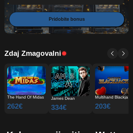
Pridobite bonus
Zdaj Zmagovalni
The Hand Of Midas
Multihand Blackjack (Pragmatic Play)
James Dean
262€
203€
334€