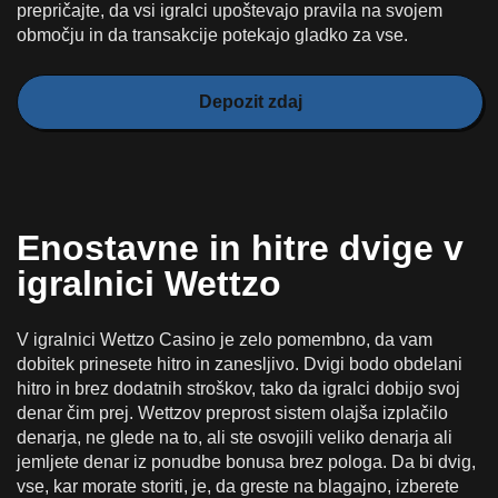
prepričajte, da vsi igralci upoštevajo pravila na svojem
območju in da transakcije potekajo gladko za vse.
Depozit zdaj
Enostavne in hitre dvige v
igralnici Wettzo
V igralnici Wettzo Casino je zelo pomembno, da vam
dobitek prinesete hitro in zanesljivo. Dvigi bodo obdelani
hitro in brez dodatnih stroškov, tako da igralci dobijo svoj
denar čim prej. Wettzov preprost sistem olajša izplačilo
denarja, ne glede na to, ali ste osvojili veliko denarja ali
jemljete denar iz ponudbe bonusa brez pologa. Da bi dvig,
vse, kar morate storiti, je, da greste na blagajno, izberete