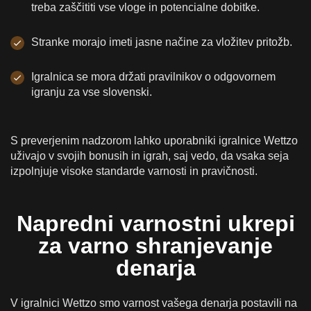
treba zaščititi vse vloge in potencialne dobitke.
Stranke morajo imeti jasne načine za vložitev pritožb.
Igralnica se mora držati pravilnikov o odgovornem
igranju za vse slovenski.
S preverjenim nadzorom lahko uporabniki igralnice Wettzo
uživajo v svojih bonusih in igrah, saj vedo, da vsaka seja
izpolnjuje visoke standarde varnosti in pravičnosti.
Napredni varnostni ukrepi
za varno shranjevanje
denarja
V igralnici Wettzo smo varnost vašega denarja postavili na