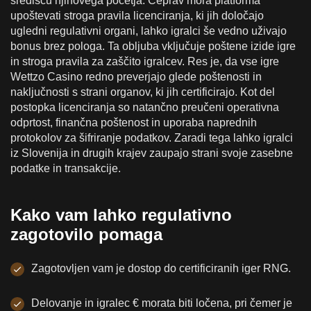
središču njihovega početja. Čeprav mora platforma
upoštevati stroga pravila licenciranja, ki jih določajo
ugledni regulativni organi, lahko igralci še vedno uživajo
bonus brez pologa. Ta obljuba vključuje poštene izide igre
in stroga pravila za zaščito igralcev. Res je, da vse igre
Wettzo Casino redno preverjajo glede poštenosti in
naključnosti s strani organov, ki jih certificirajo. Kot del
postopka licenciranja so natančno preučeni operativna
odprtost, finančna poštenost in uporaba naprednih
protokolov za šifriranje podatkov. Zaradi tega lahko igralci
iz Slovenija in drugih krajev zaupajo strani svoje zasebne
podatke in transakcije.
Kako vam lahko regulativno
zagotovilo pomaga
Zagotovljen vam je dostop do certificiranih iger RNG.
Delovanje in igralec € morata biti ločena, pri čemer je