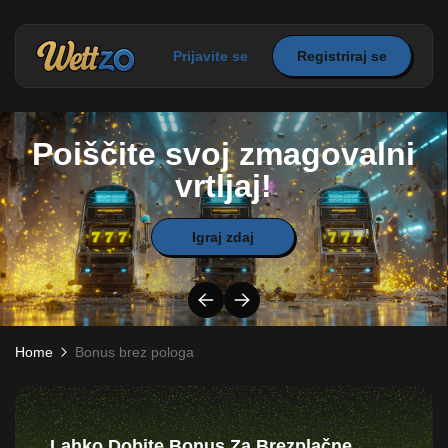
Prijavite se
Registriraj se
Poiščite svoj zmagovalni
vrtljaj!
Igraj zdaj
Home
Bonus brez pologa
Lahko Dobite Bonus Za Brezplačne