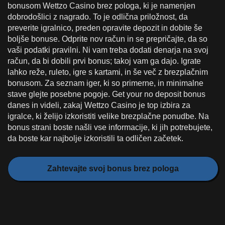
bonusom Wettzo Casino brez pologa, ki je namenjen
dobrodošlici z nagrado. To je odlična priložnost, da
preverite igralnico, preden opravite depozit in dobite še
boljše bonuse. Odprite nov račun in se prepričajte, da so
vaši podatki pravilni. Ni vam treba dodati denarja na svoj
račun, da bi dobili prvi bonus; takoj vam ga dajo. Igrate
lahko reže, ruleto, igre s kartami, in še več z brezplačnim
bonusom. Za seznam iger, ki so primerne, in minimalne
stave glejte posebne pogoje. Get your no deposit bonus
danes in videli, zakaj Wettzo Casino je top izbira za
igralce, ki želijo izkoristiti velike brezplačne ponudbe. Na
bonus strani boste našli vse informacije, ki jih potrebujete,
da boste kar najbolje izkoristili ta odličen začetek.
Zahtevajte svoj bonus brez pologa