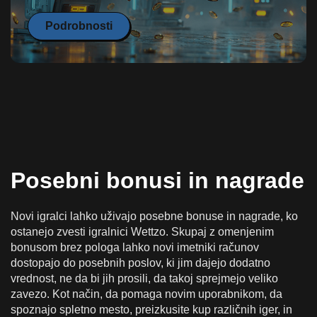
Podrobnosti
Posebni bonusi in nagrade
Novi igralci lahko uživajo posebne bonuse in nagrade, ko
ostanejo zvesti igralnici Wettzo. Skupaj z omenjenim
bonusom brez pologa lahko novi imetniki računov
dostopajo do posebnih poslov, ki jim dajejo dodatno
vrednost, ne da bi jih prosili, da takoj sprejmejo veliko
zavezo. Kot način, da pomaga novim uporabnikom, da
spoznajo spletno mesto, preizkusite kup različnih iger, in