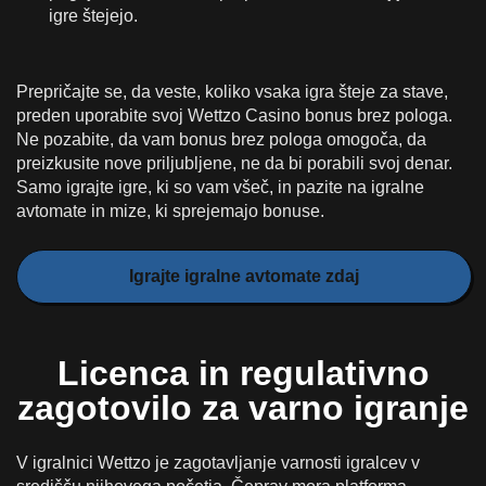
igre štejejo.
Prepričajte se, da veste, koliko vsaka igra šteje za stave,
preden uporabite svoj Wettzo Casino bonus brez pologa.
Ne pozabite, da vam bonus brez pologa omogoča, da
preizkusite nove priljubljene, ne da bi porabili svoj denar.
Samo igrajte igre, ki so vam všeč, in pazite na igralne
avtomate in mize, ki sprejemajo bonuse.
Igrajte igralne avtomate zdaj
Licenca in regulativno
zagotovilo za varno igranje
V igralnici Wettzo je zagotavljanje varnosti igralcev v