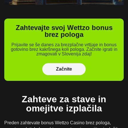
Zahtevajte svoj Wettzo bonus
brez pologa
Prijavite se še danes za brezplačne vrtljaje in bonus
gotovino brez kakršnega koli pologa. Začnite igrati in
zmagovati v Slovenija zdaj!
Začnite
Zahteve za stave in
omejitve izplačila
Preden zahtevate bonus Wettzo Casino brez pologa,