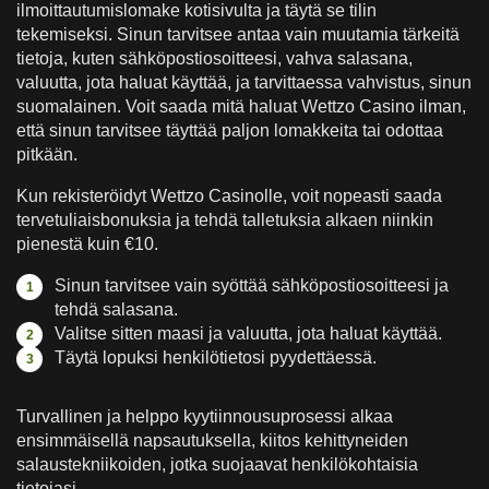
ilmoittautumislomake kotisivulta ja täytä se tilin
tekemiseksi. Sinun tarvitsee antaa vain muutamia tärkeitä
tietoja, kuten sähköpostiosoitteesi, vahva salasana,
valuutta, jota haluat käyttää, ja tarvittaessa vahvistus, sinun
suomalainen. Voit saada mitä haluat Wettzo Casino ilman,
että sinun tarvitsee täyttää paljon lomakkeita tai odottaa
pitkään.
Kun rekisteröidyt Wettzo Casinolle, voit nopeasti saada
tervetuliaisbonuksia ja tehdä talletuksia alkaen niinkin
pienestä kuin €10.
Sinun tarvitsee vain syöttää sähköpostiosoitteesi ja
tehdä salasana.
Valitse sitten maasi ja valuutta, jota haluat käyttää.
Täytä lopuksi henkilötietosi pyydettäessä.
Turvallinen ja helppo kyytiinnousuprosessi alkaa
ensimmäisellä napsautuksella, kiitos kehittyneiden
salaustekniikoiden, jotka suojaavat henkilökohtaisia
tietojasi.