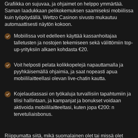
Grafiikka on sujuvaa, ja ohjaimet on helppo ymmärtää.
Saman laadukkaan pelikokemuksen saamiseksi mobiilissa
kuin työpöydällä, Wettzo Casinon sivusto mukautuu
automaattisesti näytön kokoon.
Mobiilissa voit edelleen käyttää kassanhoitajaa
talletusten ja nostojen tekemiseen sekä välittömiin top-
up-yrityksiin alkaen kohdasta €20.
Voit helposti pelata kolikkopelejä napauttamalla ja
pyyhkäisemällä ohjaimia, ja saat nopeasti apua
mobiililaitteellasi olevan live-chatin kautta.
Kojelaudassasi on työkaluja turvallisiin tapahtumiin ja
tilisi hallintaan, ja kampanjat ja bonukset voidaan
aktivoida mobiililaitteeltasi, kuten jopa €200: n
tervetuliaisbonus.
Riippumatta siitä, mikä suomalainen olet tai missä olet