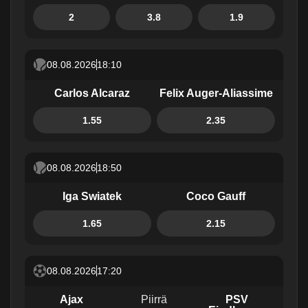
2
3.8
1.9
08.08.2026
18:10
Carlos Alcaraz
Felix Auger-Aliassime
1.55
2.35
08.08.2026
18:50
Iga Swiatek
Coco Gauff
1.65
2.15
08.08.2026
17:20
Ajax
Piirrä
PSV