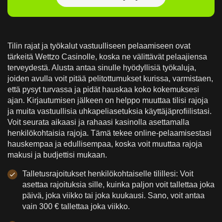
Tilin rajat ja työkalut vastuulliseen pelaamiseen ovat
tärkeitä Wettzo Casinolle, koska ne välittävät pelaajiensa
terveydestä. Alusta antaa sinulle hyödyllisiä työkaluja,
joiden avulla voit pitää pelitottumukset kurissa, varmistaen,
että pysyt turvassa ja pidät hauskaa koko kokemuksesi
ajan. Kirjautumisen jälkeen on helppo muuttaa tilisi rajoja
ja muita vastuullisia uhkapeliasetuksia käyttäjäprofiilistasi.
Voit seurata aikaasi ja rahaasi kasinolla asettamalla
henkilökohtaisia rajoja. Tämä tekee online-pelaamisestasi
hauskempaa ja edullisempaa, koska voit muuttaa rajoja
makusi ja budjettisi mukaan.
Talletusrajoitukset henkilökohtaiselle tilillesi: Voit
asettaa rajoituksia sille, kuinka paljon voit tallettaa joka
päivä, joka viikko tai joka kuukausi. Sano, voit antaa
vain 300 € tallettaa joka viikko.