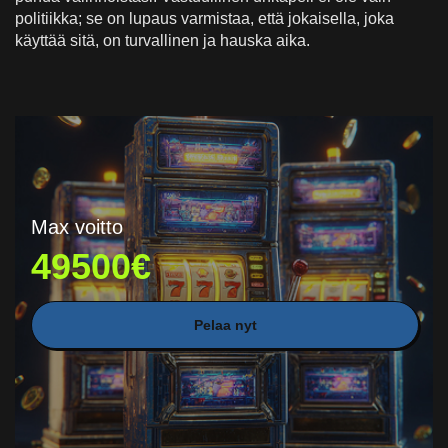
politiikka; se on lupaus varmistaa, että jokaisella, joka
käyttää sitä, on turvallinen ja hauska aika.
Max voitto
49500€
Pelaa nyt