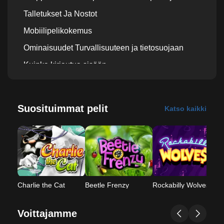
Talletukset Ja Nostot
Mobiilipelikokemus
Ominaisuudet Turvallisuuteen ja tietosuojaan
Kuinka kirjautua sisään
Kuinka kirjautua sisään Wettzo Casinoon
Suosituimmat pelit
Katso kaikki
Charlie the Cat
Beetle Frenzy
Rockabilly Wolves
R
Voittajamme