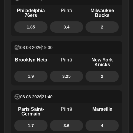
Philadelphia
Piirrä
Milwaukee
76ers
Bucks
1.85
3.4
2
08.08.2026
19:30
Brooklyn Nets
Piirrä
New York
Knicks
1.9
3.25
2
08.08.2026
21:40
Paris Saint-
Piirrä
Marseille
Germain
1.7
3.6
4