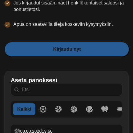
Jos kirjaudut sisään, näet henkilökohtaiset saldosi ja
bonustietosi.
Apua on saatavilla tilejä koskeviin kysymyksiin.
Kirjaudu nyt
Aseta panoksesi
Kaikki
08.08.2026
19:50