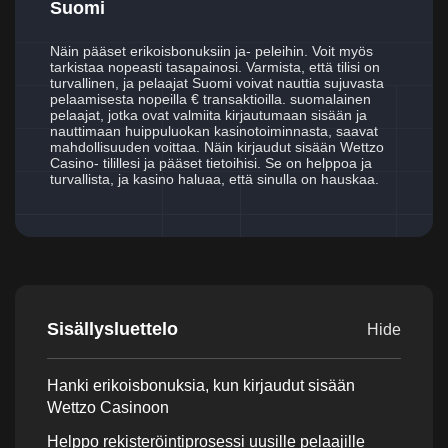
Suomi
Näin pääset erikoisbonuksiin ja- peleihin. Voit myös
tarkistaa nopeasti tasapainosi. Varmista, että tilisi on
turvallinen, ja pelaajat Suomi voivat nauttia sujuvasta
pelaamisesta nopeilla € transaktioilla. suomalainen
pelaajat, jotka ovat valmiita kirjautumaan sisään ja
nauttimaan huippuluokan kasinotoiminnasta, saavat
mahdollisuuden voittaa. Näin kirjaudut sisään Wettzo
Casino- tilillesi ja pääset tietoihisi. Se on helppoa ja
turvallista, ja kasino haluaa, että sinulla on hauskaa.
Sisällysluettelo
Hide
Hanki erikoisbonuksia, kun kirjaudut sisään
Wettzo Casinoon
Helppo rekisteröintiprosessi uusille pelaajille