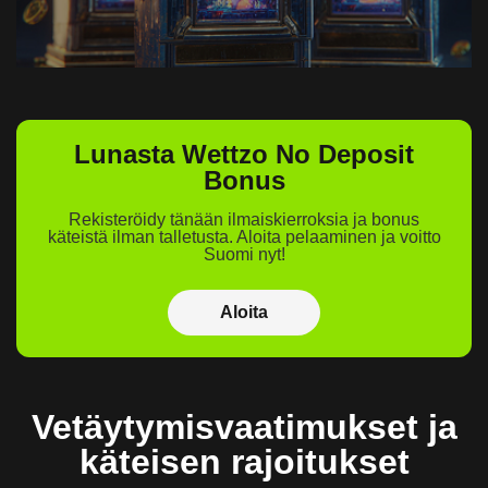
Lunasta Wettzo No Deposit
Bonus
Rekisteröidy tänään ilmaiskierroksia ja bonus
käteistä ilman talletusta. Aloita pelaaminen ja voitto
Suomi nyt!
Aloita
Vetäytymisvaatimukset ja
käteisen rajoitukset