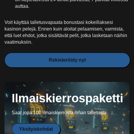
auttaa.
Voit käyttää talletusvapaata bonustasi kokeillaksesi
kasinon pelejä. Ennen kuin aloitat pelaamisen, varmista,
että luet ehdot, jotka sisältävät pelit, jotka lasketaan näihin
vaatimuksiin.
Rekisteröidy nyt
Ilmaiskierrospaketti
Saat jopa 100 ilmaiskierrosta ilman talletusta
Yksityiskohdat