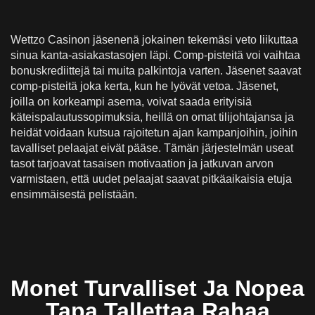
Wettzo Casinon jäsenenä jokainen tekemäsi veto liikuttaa
sinua kanta-asiakastasojen läpi. Comp-pisteitä voi vaihtaa
bonuskrediittejä tai muita palkintoja varten. Jäsenet saavat
comp-pisteitä joka kerta, kun he lyövät vetoa. Jäsenet,
joilla on korkeampi asema, voivat saada erityisiä
käteispalautussopimuksia, heillä on omat tilijohtajansa ja
heidät voidaan kutsua rajoitetun ajan kampanjoihin, joihin
tavalliset pelaajat eivät pääse. Tämän järjestelmän useat
tasot tarjoavat tasaisen motivaation ja jatkuvan arvon
varmistaen, että uudet pelaajat saavat pitkäaikaisia etuja
ensimmäisestä pelistään.
Monet Turvalliset Ja Nopea
Tapa Tallettaa Rahaa