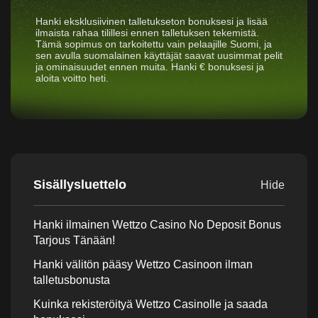
Hanki eksklusiivinen talletukseton bonuksesi ja lisää
ilmaista rahaa tilillesi ennen talletuksen tekemistä.
Tämä sopimus on tarkoitettu vain pelaajille Suomi, ja
sen avulla suomalainen käyttäjät saavat uusimmat pelit
ja ominaisuudet ennen muita. Hanki € bonuksesi ja
aloita voitto heti.
Sisällysluettelo
Hide
Hanki ilmainen Wettzo Casino No Deposit Bonus
Tarjous Tänään!
Hanki välitön pääsy Wettzo Casinoon ilman
talletusbonusta
Kuinka rekisteröityä Wettzo Casinolle ja saada