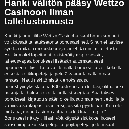
Hanki välitön pääsy Wettzo
Casinoon ilman
talletusbonusta
Kun kirjaudut tilille Wettzo Casinolla, saat bonuksen heti:
voit käyttää talletuksetonta bonustasi heti. Sinun ei tarvitse
syöttää mitään erikoiskoodeja tai tehdä minimitalletusta.
Heti kun olet lopettanut rekisteröitymisprosessin,
talletusvapaa bonuksesi lisätään automaattisesti
upouuteen tiliisi. Tällä välittömällä bonuksella voit kokeilla
erilaisia kolikkopelejä ja pelejä vaarantamatta omaa
rahaasi. Nauti riskittömistä kierroksista tai
bonushyvityksistä aina €30 asti suoraan tililläsi, olitpa uusi
pelaaja tai haluat kokeilla uutta strategiaa. Saadaksesi
bonuksesi, kirjaudu sisään oikeilla suomalainen tiedoilla ja
vahvista sähköpostiosoitteesi, jos sitä pyydetään. Kun olet
mukana, mene kasinon aulaan ja klikkaa "Log In."
Bonuksesi näkyy tililläsi. Voit käyttää sitä kokeillaksesi
suosituimpia kolikkopelejä tai pöytäpelejä, jolloin saat