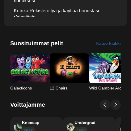
bonuksesi
Kuinka Rekisteröityä ja käyttää bonustasi:
Vaiheittain
Erikoisbonukset ja palkinnot
Monet Turvalliset Ja Nopea Tapa Tallettaa Rahaa
Suosituimmat pelit
Wettzo Kasinolla
Katso kaikki
Helppoja ja nopeita nostoja Wettzo Casinolla
Vetäytymisvaatimukset ja käteisen rajoitukset
Wagering Ja Cashout Säännöt
Mobiilipelaaminen
I
Galacticons
12 Chairs
Wild Gambler Arctic Adventure
Slots Ja Pöytäpelit To Play Kanssa Sinun Ei-
talletus Bonus
Voittajamme
Lisenssi ja sääntelyvarmuus turvalliseen peliin
Kuinka sääntelyvarmuus voi auttaa sinua
Kneecap
Undergrad
D
Edistyneet turvatoimenpiteet, joilla pidät rahasi
353€
460€