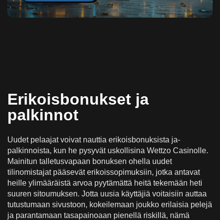
Erikoisbonukset ja
palkinnot
Uudet pelaajat voivat nauttia erikoisbonuksista ja-
palkinnoista, kun he pysyvät uskollisina Wettzo Casinolle.
Mainitun talletusvapaan bonuksen ohella uudet
tilinomistajat pääsevät erikoissopimuksiin, jotka antavat
heille ylimääräistä arvoa pyytämättä heitä tekemään heti
suuren sitoumuksen. Jotta uusia käyttäjiä voitaisiin auttaa
tutustumaan sivustoon, kokeilemaan joukko erilaisia pelejä
ja parantamaan tasapainoaan pienellä riskillä, nämä