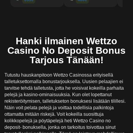
turvassa
Tärkeimmät turvallisuusominaisuudet Wettzo
Casinolla
Wettzo Casino Ei talletusbonusta Ilmainen
mahdollisuus
Hanki ilmainen Wettzo
Casino No Deposit Bonus
Tarjous Tänään!
Tutustu hauskanpitoon Wettzo Casinossa erityisellä
talletuksettomalla bonustarjouksella. Uusien pelaajien ei
tarvitse tehdä talletusta, jotta he voisivat kokeilla parhaita
pelejä ja kasino-ominaisuuksia. Kun olet lopettanut
rekisteröitymisen, talletukseton bonuksesi lisätään tilillesi.
Näin voit pelata pelejä ja voittaa todellisia palkintoja
ottamatta mitään riskejä. Voit kokeilla suosittuja
kolikkopelejä ja pöytäpelejä heti Wettzo Casino no
deposit- bonuksella, jonka on tarkoitus toivottaa sinut