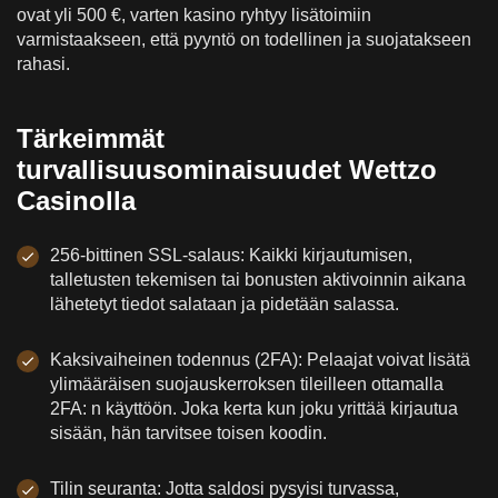
ovat yli 500 €, varten kasino ryhtyy lisätoimiin
varmistaakseen, että pyyntö on todellinen ja suojatakseen
rahasi.
Tärkeimmät
turvallisuusominaisuudet Wettzo
Casinolla
256-bittinen SSL-salaus: Kaikki kirjautumisen,
talletusten tekemisen tai bonusten aktivoinnin aikana
lähetetyt tiedot salataan ja pidetään salassa.
Kaksivaiheinen todennus (2FA): Pelaajat voivat lisätä
ylimääräisen suojauskerroksen tileilleen ottamalla
2FA: n käyttöön. Joka kerta kun joku yrittää kirjautua
sisään, hän tarvitsee toisen koodin.
Tilin seuranta: Jotta saldosi pysyisi turvassa,